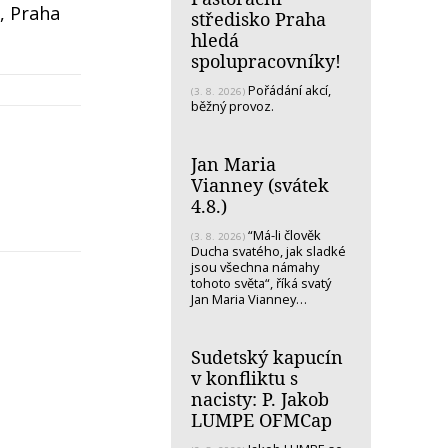
l, Praha
středisko Praha
hledá
spolupracovníky!
Pořádání akcí,
(3. 8. 2026)
běžný provoz.
Jan Maria
Vianney (svátek
4.8.)
“Má-li člověk
(3. 8. 2026)
Ducha svatého, jak sladké
jsou všechna námahy
tohoto světa“, říká svatý
Jan Maria Vianney…
Sudetský kapucín
v konfliktu s
nacisty: P. Jakob
LUMPE OFMCap