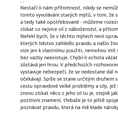
…
Nestačí-li nám přítomnost, nikdy se nemůže
tomto vyvolávání starých mýtů, v tom, že se
a tedy také opotřebované - můžeme rozezn
získat co nejvíce sil z náboženství, a při
Neřekl bych, že v těchto mýtech není oprav
kterých lidstvo zahlédlo pravdu a našlo ži
vize jen k vlastnímu použiti, nemohou mít s
bez vazby neexistuje. Chybí-li ochota váza
zůstává jen hrou. V předchozích rozhovorec
vystavuje nebezpečí, že se nedostane dál než
očekávají. Spíše se stane určitým druhem s
cestu opravdové velké problémy a síly, je
znovu získat něco z jeho sil tu je, stejně j
pozitivní znamení, třebaže je to ještě spoj
poznávat pravdu, která na mě klade nároky