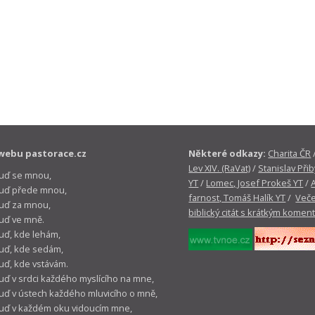
webu pastorace.cz
Některé odkazy:
Charita ČR
Lev XIV. (RaVat)
/
Stanislav Přib
buď se mnou,
YT
/
Lomec, Josef Prokeš YT
/
 buď přede mnou,
farnost, Tomáš Halík YT
/
Veče
buď za mnou,
biblický citát s krátkým komen
buď ve mně.
buď, kde lehám,
buď, kde sedám,
buď, kde vstávám.
buď v srdci každého myslícího na mne,
buď v ústech každého mluvicího o mně,
buď v každém oku vidoucím mne,