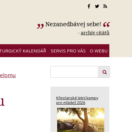
Nezanedbávej sebe!
-
archív citátů
ITURGICKÝ KALENDÁŘ
SERVIS PRO VÁS
O WEBU
přelomu
u
Křesťanské letní kempy
pro mládež 2026