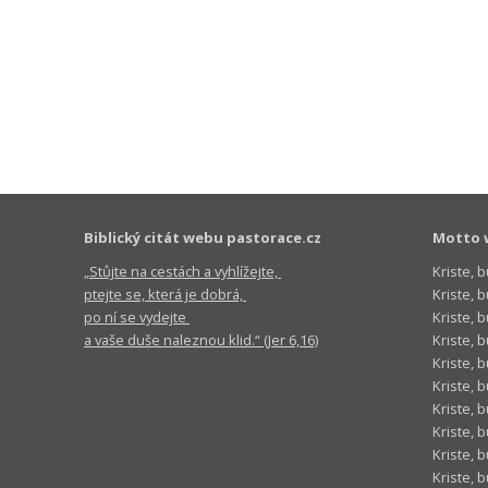
Biblický citát webu pastorace.cz
Motto 
„Stůjte na cestách a vyhlížejte,
Kriste, 
ptejte se, která je dobrá,
Kriste,
po ní se vydejte
Kriste, 
a vaše duše naleznou klid.“ (Jer 6,16)
Kriste, 
Kriste, 
Kriste, 
Kriste, 
Kriste, 
Kriste, 
Kriste, 