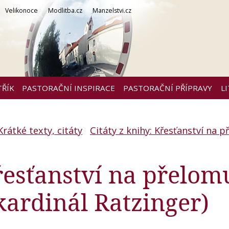
Velikonoce
Modlitba.cz
Manzelstvi.cz
TŘÍK
PASTORAČNÍ INSPIRACE
PASTORAČNÍ PŘÍPRAVY
L
Krátké texty, citáty
Citáty z knihy: Křesťanství na 
Křesťanství na přelom
 kardinál Ratzinger)