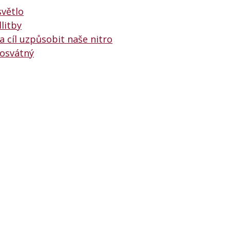
světlo
litby
 cíl uzpůsobit naše nitro
posvátný