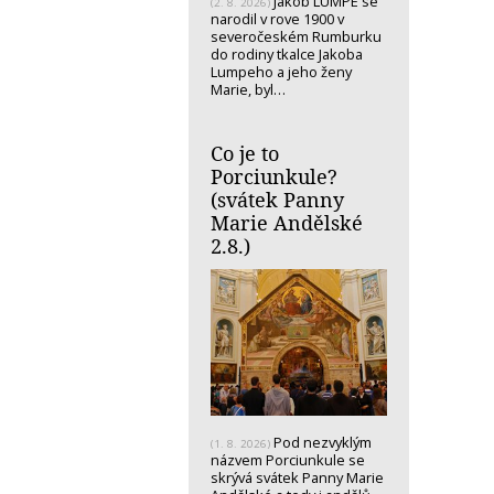
Jakob LUMPE se
(2. 8. 2026)
narodil v rove 1900 v
severočeském Rumburku
do rodiny tkalce Jakoba
Lumpeho a jeho ženy
Marie, byl…
Co je to
Porciunkule?
(svátek Panny
Marie Andělské
2.8.)
Pod nezvyklým
(1. 8. 2026)
názvem Porciunkule se
skrývá svátek Panny Marie