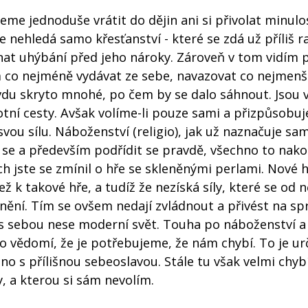
me jednoduše vrátit do dějin ani si přivolat minulos
 nehledá samo křesťanství - které se zdá už příliš ra
at uhýbání před jeho nároky. Zároveň v tom vidím 
tom co nejméně vydávat ze sebe, navazovat co nejmenš
du skryto mnohé, po čem by se dalo sáhnout. Jsou v
votní cesty. Avšak volíme-li pouze sami a přizpůsobu
vou sílu. Náboženství (religio), jak už naznačuje sa
t se a především podřídit se pravdě, všechno to nak
h jste se zmínil o hře se skleněnými perlami. Nové h
 k takové hře, a tudíž že nezíská síly, které se od n
nění. Tím se ovšem nedají zvládnout a přivést na s
ž s sebou nese moderní svět. Touha po náboženství a
ako vědomí, že je potřebujeme, že nám chybí. To je ur
eno s přílišnou sebeoslavou. Stále tu však velmi chy
, a kterou si sám nevolím.