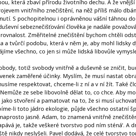
ou, která zbaví přírodu životního dechu. A že vnější 
rojevem vnitřního znečištění, na něž příliš málo dbá
 hnutí. S pochopitelnou i oprávněnou vášní táhnou do
e duševní sebeznečišťování člověka je nadále považov
rovnalost. Změřitelné znečištění bychom chtěli odst
 a tvůrčí podobu, která v něm je, aby mohl lidsky d
íme všechno, co jen si může lidská libovůle vymysle
body, totiž svobody vnitřně a duševně se zničit, b
nek zaměřené účinky. Myslím, že musí nastat obra
usíme respektovat, chceme-li z ní a v ní žít. Také čl
 Nemůže ze sebe libovolně dělat to, co chce. Aby moh
 jako stvoření a pamatovat na to, že si musí uchovat
píme-li toto jádro ekologie, půjde všechno ostatní 
 naprosto jasně. Adam, to znamená vnitřně znečištěn
apává je, takže veškeré tvorstvo pod ním sténá'. A d
eště nikdy neslyšeli. Pavel dodává, že celé tvorstvo t