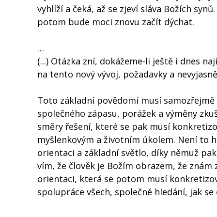
vyhlíží a čeká, až se zjeví sláva Božích synů
potom bude moci znovu začít dýchat.
…
(...) Otázka zní, dokážeme-li ještě i dnes
na tento nový vývoj, požadavky a nevyjasně
Toto základní povědomí musí samozřejmě n
společného zápasu, porážek a výměny zkuše
směry řešení, které se pak musí konkretizo
myšlenkovým a životním úkolem. Není to hot
orientaci a základní světlo, díky němuž pa
vím, že člověk je Božím obrazem, že znám 
orientaci, která se potom musí konkretizo
spolupráce všech, společné hledání, jak se 