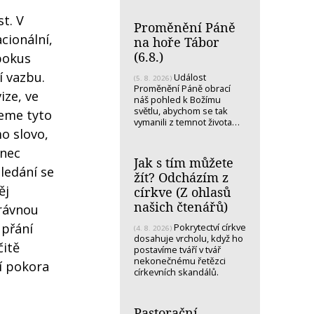
t. V
Proměnění Páně
cionální,
na hoře Tábor
(6.8.)
pokus
í vazbu.
Událost
(5. 8. 2026)
Proměnění Páně obrací
ize, ve
náš pohled k Božímu
světlu, abychom se tak
jeme tyto
vymanili z temnot života…
mo slovo,
onec
Jak s tím můžete
ledání se
žít? Odcházím z
ěj
církve (Z ohlasů
našich čtenářů)
právnou
 přání
Pokrytectví církve
(4. 8. 2026)
dosahuje vrcholu, když ho
čitě
postavíme tváří v tvář
nekonečnému řetězci
bí pokora
církevních skandálů.
Pastorační