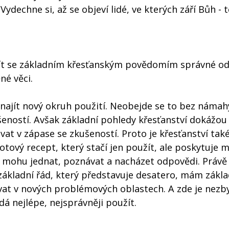
. Vydechne si, až se objeví lidé, ve kterých září Bůh - 
 najít se základním křesťanským povědomím správné o
né věci.
ajít nový okruh použití. Neobejde se to bez námah
ností. Avšak základní pohledy křesťanství dokážou 
vat v zápase se zkušeností. Proto je křesťanství tak
ový recept, který stačí jen použít, ale poskytuje m
k mohu jednat, poznávat a nacházet odpovědi. Právě
základní řád, který představuje desatero, mám zákla
vat v nových problémových oblastech. A zde je nezb
dá nejlépe, nejsprávněji použít.