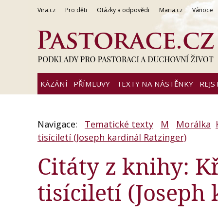
Vira.cz
Pro děti
Otázky a odpovědi
Maria.cz
Vánoce
KÁZÁNÍ
PŘÍMLUVY
TEXTY NA NÁSTĚNKY
REJS
Navigace:
Tematické texty
M
Morálka
tisíciletí (Joseph kardinál Ratzinger)
Citáty z knihy: 
tisíciletí (Joseph