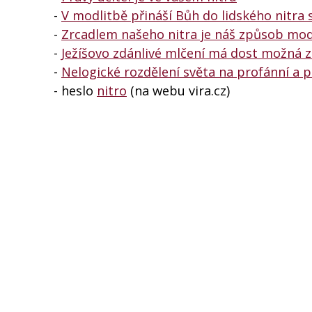
-
V modlitbě přináší Bůh do lidského nitra 
-
Zrcadlem našeho nitra je náš způsob mod
-
Ježíšovo zdánlivé mlčení má dost možná za
-
Nelogické rozdělení světa na profánní a 
- heslo
nitro
(na webu vira.cz)