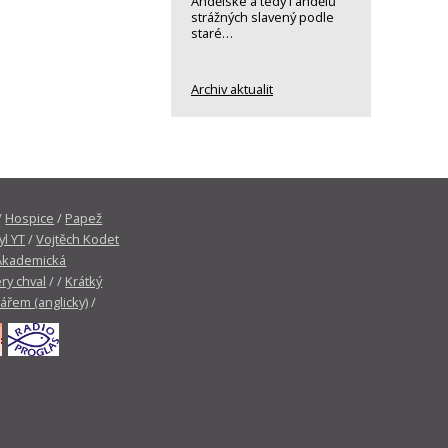
Andělské a tedy i andělů
strážných slavený podle
staré…
Archiv aktualit
/
Hospice
/
Papež
yl YT
/
Vojtěch Kodet
Akademická
ry chval
/ /
Krátký
tářem (anglicky)
/