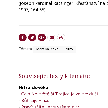
(Joseph kardinál Ratzinger: Křesťanství na p
1997, 164-65)
Témata:
Morálka, etika
nitro
Související texty k tématu:
Nitro člověka
-
Celá Nejsvětější Trojice je ve tvé duši
-
Bůh žije v nás
-
Pravý učitel je ve vašem nitru