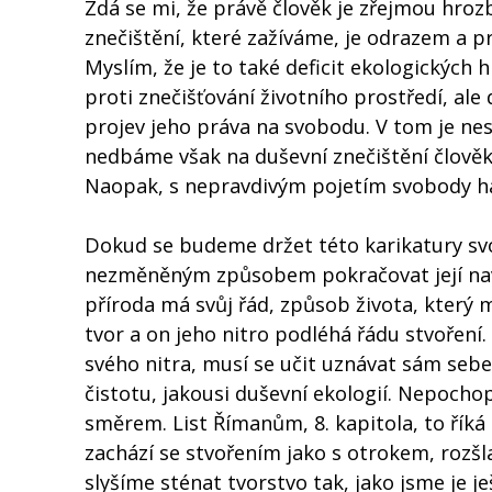
Zdá se mi, že právě člověk je zřejmou hrozb
znečištění, které zažíváme, je odrazem a p
Myslím, že je to také deficit ekologických
proti znečišťování životního prostředí, al
projev jeho práva na svobodu. V tom je nes
nedbáme však na duševní znečištění člověka
Naopak, s nepravdivým pojetím svobody háj
Dokud se budeme držet této karikatury svo
nezměněným způsobem pokračovat její nave
příroda má svůj řád, způsob života, který m
tvor a on jeho nitro podléhá řádu stvoření.
svého nitra, musí se učit uznávat sám sebe
čistotu, jakousi duševní ekologií. Nepocho
směrem. List Římanům, 8. kapitola, to říká
zachází se stvořením jako s otrokem, rozšl
slyšíme sténat tvorstvo tak, jako jsme je j