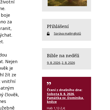
životní
me.
 boje
áno za
Přihlášení
ranit,
Správa mailinglistů
ýchat.
t.
udou
Bible na neděli
t. Nejen
9. 8. 2026
,
2. 8. 2026
ověk je
l žít ze
 vnitřní
špatným
Čtení z dnešního dne:
Sobota 8. 8. 2026,
ý člověk,
Památka sv. Dominika,
nes
kněze
oužebně
Hab 1,12-2,4;