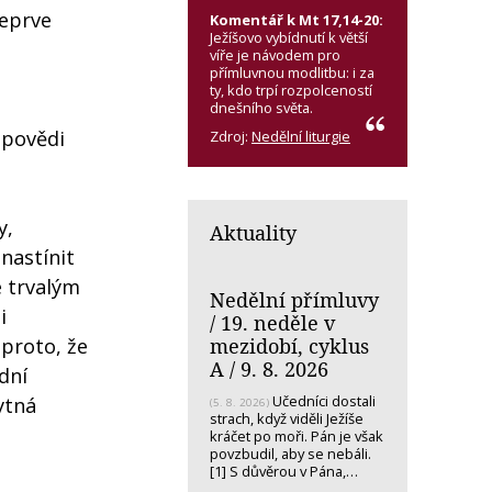
teprve
Komentář k Mt 17,14-20:
Ježíšovo vybídnutí k větší
víře je návodem pro
přímluvnou modlitbu: i za
ty, kdo trpí rozpolceností
dnešního světa.
dpovědi
Zdroj:
Nedělní liturgie
y,
Aktuality
nastínit
é trvalým
Nedělní přímluvy
i
/ 19. neděle v
mezidobí, cyklus
 proto, že
A / 9. 8. 2026
dní
Učedníci dostali
ytná
(5. 8. 2026)
strach, když viděli Ježíše
kráčet po moři. Pán je však
povzbudil, aby se nebáli.
[1] S důvěrou v Pána,…