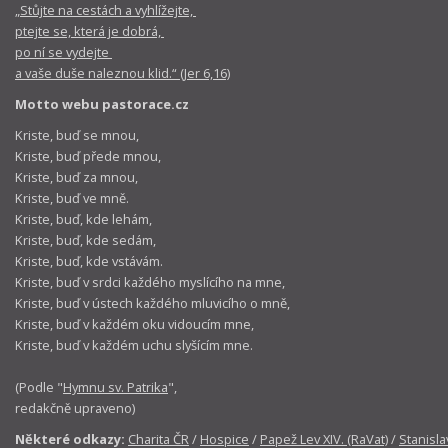
„Stůjte na cestách a vyhlížejte,
ptejte se, která je dobrá,
po ní se vydejte
a vaše duše naleznou klid.“ (Jer 6,16)
Motto webu pastorace.cz
Kriste, buď se mnou,
Kriste, buď přede mnou,
Kriste, buď za mnou,
Kriste, buď ve mně.
Kriste, buď, kde lehám,
Kriste, buď, kde sedám,
Kriste, buď, kde vstávám.
Kriste, buď v srdci každého myslícího na mne,
Kriste, buď v ústech každého mluvicího o mně,
Kriste, buď v každém oku vidoucím mne,
Kriste, buď v každém uchu slyšícím mne.
(Podle "
Hymnu sv. Patrika
",
redakčně upraveno)
Některé odkazy:
Charita ČR
/
Hospice
/
Papež Lev XIV. (RaVat)
/
Stanisla