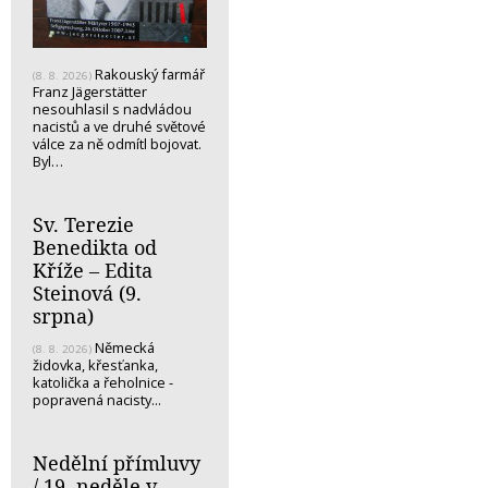
Rakouský farmář
(8. 8. 2026)
Franz Jägerstätter
nesouhlasil s nadvládou
nacistů a ve druhé světové
válce za ně odmítl bojovat.
Byl…
Sv. Terezie
Benedikta od
Kříže – Edita
Steinová (9.
srpna)
Německá
(8. 8. 2026)
židovka, křesťanka,
katolička a řeholnice -
popravená nacisty...
Nedělní přímluvy
/ 19. neděle v