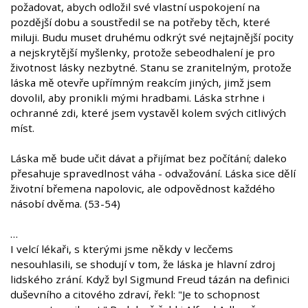
požadovat, abych odložil své vlastní uspokojení na
pozdější dobu a soustředil se na potřeby těch, které
miluji. Budu muset druhému odkrýt své nejtajnější pocity
a nejskrytější myšlenky, protože sebeodhalení je pro
životnost lásky nezbytné. Stanu se zranitelným, protože
láska mě otevře upřímným reakcím jiných, jimž jsem
dovolil, aby pronikli mými hradbami. Láska strhne i
ochranné zdi, které jsem vystavěl kolem svých citlivých
míst.
Láska mě bude učit dávat a přijímat bez počítání; daleko
přesahuje spravedlnost váha - odvažování. Láska sice dělí
životní břemena napolovic, ale odpovědnost každého
násobí dvěma. (53-54)
…
I velcí lékaři, s kterými jsme někdy v lecčems
nesouhlasili, se shodují v tom, že láska je hlavní zdroj
lidského zrání. Když byl Sigmund Freud tázán na definici
duševního a citového zdraví, řekl: "Je to schopnost