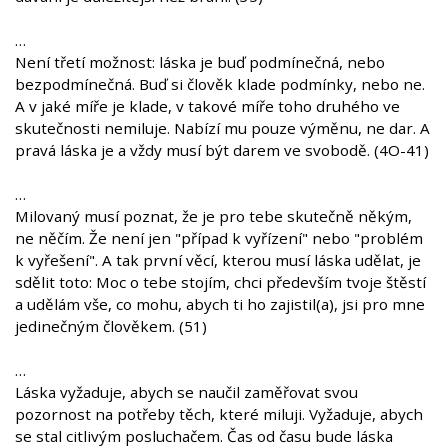
…
Není třetí možnost: láska je buď podmínečná, nebo
bezpodmínečná. Buď si člověk klade podmínky, nebo ne.
A v jaké míře je klade, v takové míře toho druhého ve
skutečnosti nemiluje. Nabízí mu pouze výměnu, ne dar. A
pravá láska je a vždy musí být darem ve svobodě. (4O-41)
…
Milovaný musí poznat, že je pro tebe skutečně někým,
ne něčím. Že není jen "případ k vyřízení" nebo "problém
k vyřešení". A tak první věcí, kterou musí láska udělat, je
sdělit toto: Moc o tebe stojím, chci především tvoje štěstí
a udělám vše, co mohu, abych ti ho zajistil(a), jsi pro mne
jedinečným člověkem. (51)
…
Láska vyžaduje, abych se naučil zaměřovat svou
pozornost na potřeby těch, které miluji. Vyžaduje, abych
se stal citlivým posluchačem. Čas od času bude láska