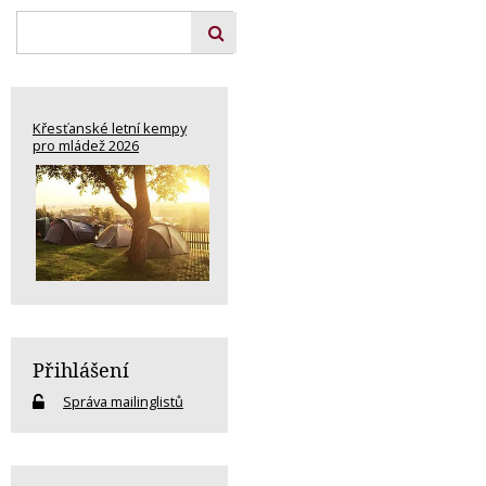
Křesťanské letní kempy
pro mládež 2026
Přihlášení
Správa mailinglistů