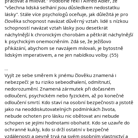
pracovat a milovat." Podobně řekl i Alfred Adler, že
"všechna lidská selhání jsou důsledkem nedostatku
lásky". Stále více psychologů oceňuje, jak důležitá je pro
člověka schopnost navázat důvěrný vztah. lidé s nízkou
schopností navázat vztah lásky jsou desetkrát
náchylnější k chronickým chorobám a pětkrát náchylnější
k psychickým onemocněním. Zdá se, že Ježíšovo
přikázání, abychom se navzájem milovali, je bytostně
lidským imperativem, a ne jen nabídkou volby. (55)
…
Vyjít ze sebe směrem k jinému člověku znamená i
nebezpečí: je tu riziko sebeodhalení, odmítnutí,
nedorozumění. Znamená zármutek při dočasném
odloučení, psychickém nebo fyzickém, až po konečné
odloučení smrtí. Kdo staví na osobní bezpečnosti a jistotě
jako na neoddiskutovatelných podmínkách života,
nebude ochoten pro lásku nic obětovat ani nebude
schopen se jejími hodnotami obohatit. Kdo se uzavře do
ochranné kukly, kdo si drží ostatní v bezpečné
vzdálenosti a pevně trvá na svém osobním vlastnictví a