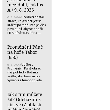
mezidobí, cyklus
A / 9. 8. 2026
Učedníci dostali
(5. 8. 2026)
strach, když viděli Ježíše
kráčet po moři. Pán je však
povzbudil, aby se nebáli.
[1] S důvěrou v Pána,…
Proměnění Páně
na hoře Tábor
(6.8.)
Událost
(5. 8. 2026)
Proměnění Páně obrací
náš pohled k Božímu
světlu, abychom se tak
vymanili z temnot života…
Jak s tím můžete
žít? Odcházím z
církve (Z ohlasů
našich čtenářů)