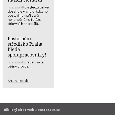
Pokrytectví církve
(4. 8. 2026)
dosahuje vrcholu, když ho
postavíme tváří v tvář
nekonečnému řetězci
církevních skandálů.
Pastorační
středisko Praha
hledá
spolupracovníky!
Pořádání akcí,
(3. 8. 2026)
běžný provoz.
Archiv aktualit
Biblický citát webu pastorace.cz