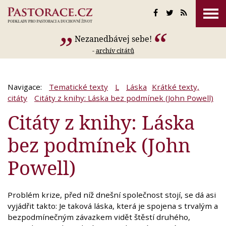
Nezanedbávej sebe!
-
archív citátů
Navigace:
Tematické texty
L
Láska
Krátké texty,
citáty
Citáty z knihy: Láska bez podmínek (John Powell)
Citáty z knihy: Láska
bez podmínek (John
Powell)
Problém krize, před níž dnešní společnost stojí, se dá asi
vyjádřit takto: Je taková láska, která je spojena s trvalým a
bezpodmínečným závazkem vidět štěstí druhého,