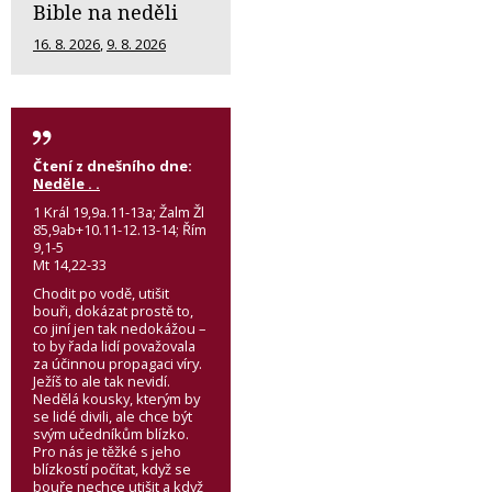
Bible na neděli
16. 8. 2026
,
9. 8. 2026
Čtení z dnešního dne:
Neděle . .
1 Král 19,9a.11-13a; Žalm Žl
85,9ab+10.11-12.13-14; Řím
9,1-5
Mt 14,22-33
Chodit po vodě, utišit
bouři, dokázat prostě to,
co jiní jen tak nedokážou –
to by řada lidí považovala
za účinnou propagaci víry.
Ježíš to ale tak nevidí.
Nedělá kousky, kterým by
se lidé divili, ale chce být
svým učedníkům blízko.
Pro nás je těžké s jeho
blízkostí počítat, když se
bouře nechce utišit a když