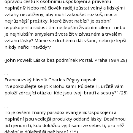
opravdu cestu k osobnímu uspokojení a pravému
naplnění? Nebo má člověk raději zůstat volný a lidskými
vztahy nezatížený, aby mohl zakoušet rozkoš, moc a
nejrůznější prožitky, které život nabízí? Je osobní
uspokojení a radost tím nejlepším životním cílem - nebo
je nejhlubším smyslem života žít v závazném a trvalém
vztahu lásky? Máme se druhému dát všanc, nebo je lepší
nikdy neříci "navždy"?
(John Powell: Láska bez podmínek Portál, Praha 1994 29)
…
Francouzský básník Charles Péguy napsal:
"Nepokoušejte se jít k Bohu sami. Půjdete-li, určitě vám
položí zdrcující otázku: Kde jsou tvoji bratři a sestry?" (25)
…
To je ovšem známý paradox evangelia: Uspokojení a
naplnění jsou vedlejší produkty oddané lásky. Dosáhnou
jich jenom ti, kdo dokážou vyjít sami ze sebe, ti, pro něž
dávání je důležitější než braní. (35)