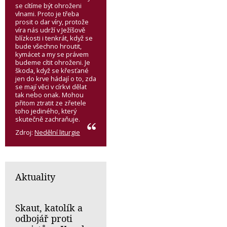
se cítíme být ohroženi
vlnami. Proto je třeba
prosit o dar víry, protože
víra nás udrží v Ježíšově
blízkosti i tenkrát, když se
bude všechno hroutit,
kymácet a my se právem
budeme cítit ohroženi. Je
škoda, když se křesťané
jen do krve hádají o to, zda
se mají věci v církvi dělat
tak nebo onak. Mohou
přitom ztratit ze zřetele
toho jediného, který
skutečně zachraňuje.
Zdroj:
Nedělní liturgie
Aktuality
Skaut, katolík a
odbojář proti