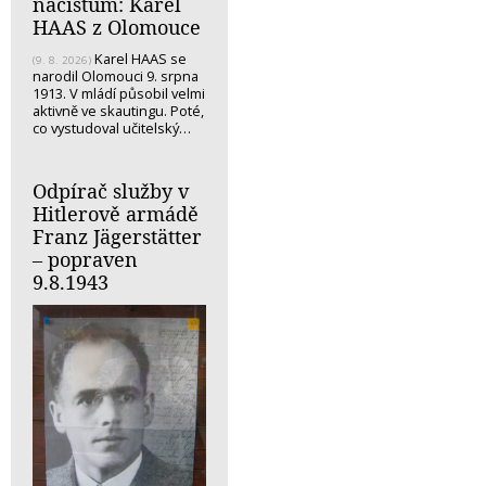
nacistům: Karel
HAAS z Olomouce
Karel HAAS se
(9. 8. 2026)
narodil Olomouci 9. srpna
1913. V mládí působil velmi
aktivně ve skautingu. Poté,
co vystudoval učitelský…
Odpírač služby v
Hitlerově armádě
Franz Jägerstätter
– popraven
9.8.1943