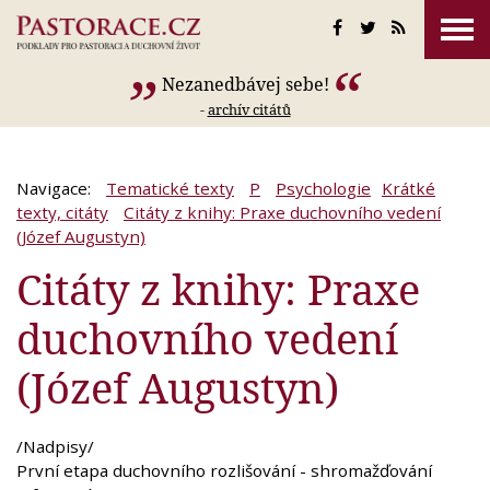
Nezanedbávej sebe!
-
archív citátů
Navigace:
Tematické texty
P
Psychologie
Krátké
texty, citáty
Citáty z knihy: Praxe duchovního vedení
(Józef Augustyn)
Citáty z knihy: Praxe
duchovního vedení
(Józef Augustyn)
/Nadpisy/
První etapa duchovního rozlišování - shromažďování