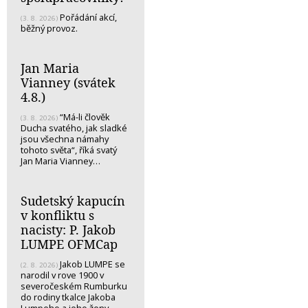
Pořádání akcí,
(3. 8. 2026)
běžný provoz.
Jan Maria
Vianney (svátek
4.8.)
“Má-li člověk
(3. 8. 2026)
Ducha svatého, jak sladké
jsou všechna námahy
tohoto světa“, říká svatý
Jan Maria Vianney…
Sudetský kapucín
v konfliktu s
nacisty: P. Jakob
LUMPE OFMCap
Jakob LUMPE se
(2. 8. 2026)
narodil v rove 1900 v
severočeském Rumburku
do rodiny tkalce Jakoba