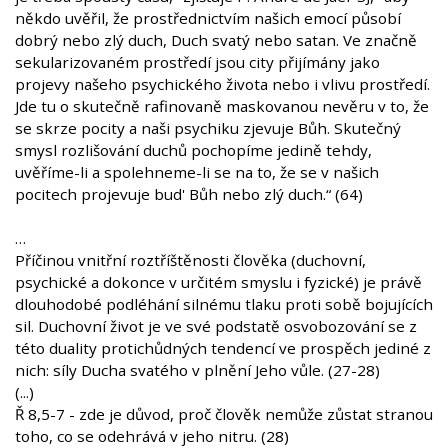
někdo uvěřil, že prostřednictvím našich emocí působí
dobrý nebo zlý duch, Duch svatý nebo satan. Ve značně
sekularizovaném prostředí jsou city přijímány jako
projevy našeho psychického života nebo i vlivu prostředí.
Jde tu o skutečně rafinovaně maskovanou nevěru v to, že
se skrze pocity a naši psychiku zjevuje Bůh. Skutečný
smysl rozlišování duchů pochopíme jedině tehdy,
uvěříme-li a spolehneme-li se na to, že se v našich
pocitech projevuje bud' Bůh nebo zlý duch.“ (64)
…
Příčinou vnitřní roztříštěnosti člověka (duchovní,
psychické a dokonce v určitém smyslu i fyzické) je právě
dlouhodobé podléhání silnému tlaku proti sobě bojujících
sil. Duchovní život je ve své podstatě osvobozování se z
této duality protichůdných tendencí ve prospěch jediné z
nich: síly Ducha svatého v plnění Jeho vůle. (27-28)
(...)
Ř 8,5-7 - zde je důvod, proč člověk nemůže zůstat stranou
toho, co se odehrává v jeho nitru. (28)