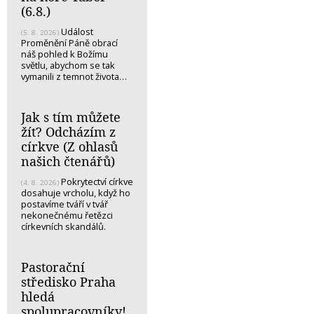
(6.8.)
Událost
(5. 8. 2026)
Proměnění Páně obrací
náš pohled k Božímu
světlu, abychom se tak
vymanili z temnot života…
Jak s tím můžete
žít? Odcházím z
církve (Z ohlasů
našich čtenářů)
Pokrytectví církve
(4. 8. 2026)
dosahuje vrcholu, když ho
postavíme tváří v tvář
nekonečnému řetězci
církevních skandálů.
Pastorační
středisko Praha
hledá
spolupracovníky!