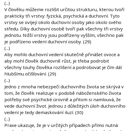
(...)
V člověku můžeme rozlišit určitou strukturu, kterou tvoří
prakticky tři vrstvy: fyzická, psychická a duchovní. Tyto
vrstvy se ovíjejí okolo duchovní osoby jako okolo svého
středu. Díky duchovní osobě tvoří pak všechny tři vrstvy
jednotu. Nižší vrstvy jsou podřízeny vyšším, všechno pak
je podřízeno vedení duchovní osoby. (29)
(...)
Aby mohlo duchovní vedení skutečně přinášet ovoce a
aby mohl člověk duchovně růst, je třeba podrobit
všechny touhy člověka rozlišení a podrobovat je čím dál
hlubšímu očišťování. (29)
(...)
Jedno z mnoha nebezpečí duchovního života se skrývá v
tom, že člověk realizuje v podobě náboženského života
potřeby své psychické úrovně a přitom si namlouvá, že
vede duchovní život. Jednou z důležitých úloh duchovního
vedení je tedy demaskování iluzí. (30)
(...)
Praxe ukazuje, že je v určitých případech přímo nutná