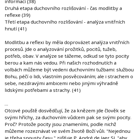
informací (38)
Druhá etapa duchovního rozlišování - čas modlitby a
reflexe (39)
Třetí etapa duchovního rozlišování - analýza vnitřních
hnutí (41)
Modlitbu a reflexi by měla doprovázet analýza vnitřních
procesů. Jde o analyzování prožitků, pocitů, tužeb,
potřeb, obav. V analýze se tážeme, odkud se tyto pocity
berou a kam nás vedou. Při našich rozhodnutích a
volbách můžeme být vedeni duchovními tužbami: službou
Bohu, péčí o lidi, vlastním posvěcováním; ale i strachem o
sebe, nezdravými ambicemi nebo jinými výhradně
lidskými potřebami a strachy. (41)
…
Otcové pouště dosvědčují, že za knězem jde člověk se
svými hříchy, za duchovním vůdcem pak se svými pocity.
Proč? Protože pocity jsou znameními, podle nichž
můžeme rozeznávat ve svém životě Boží vůli. "Nejednou
je třeba spousty času," zjišťuje P. André de Jaer SJ, "aby