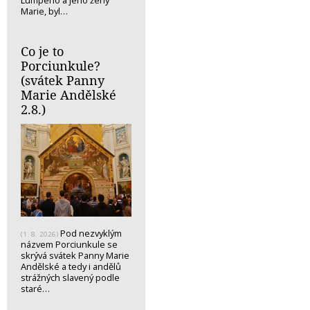
Lumpeho a jeho ženy
Marie, byl…
Co je to
Porciunkule?
(svátek Panny
Marie Andělské
2.8.)
Pod nezvyklým
(1. 8. 2026)
názvem Porciunkule se
skrývá svátek Panny Marie
Andělské a tedy i andělů
strážných slavený podle
staré…