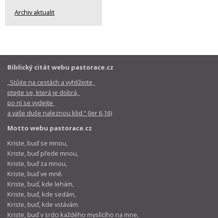
Archiv aktualit
Biblický citát webu pastorace.cz
„Stůjte na cestách a vyhlížejte,
ptejte se, která je dobrá,
po ní se vydejte
a vaše duše naleznou klid.“ (Jer 6,16)
Motto webu pastorace.cz
Kriste, buď se mnou,
Kriste, buď přede mnou,
Kriste, buď za mnou,
Kriste, buď ve mně.
Kriste, buď, kde lehám,
Kriste, buď, kde sedám,
Kriste, buď, kde vstávám.
Kriste, buď v srdci každého myslícího na mne,