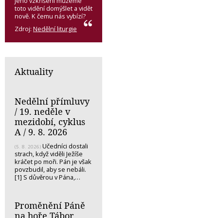
jeho vzkříšení můžeme
toto vidění domýšlet a vidět
nově. K čemu nás vybízí?
Zdroj:
Nedělní liturgie
Aktuality
Nedělní přímluvy
/ 19. neděle v
mezidobí, cyklus
A / 9. 8. 2026
Učedníci dostali
(5. 8. 2026)
strach, když viděli Ježíše
kráčet po moři. Pán je však
povzbudil, aby se nebáli.
[1] S důvěrou v Pána,…
Proměnění Páně
na hoře Tábor