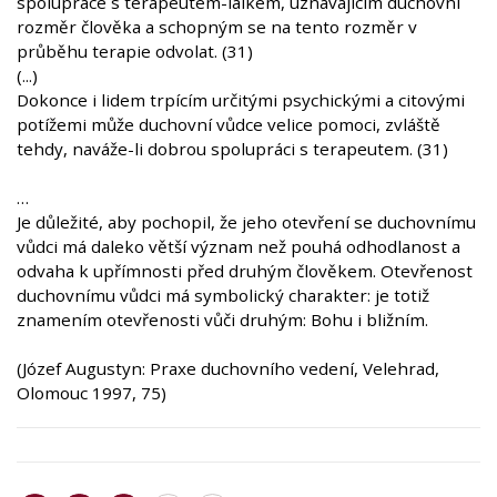
spolupráce s terapeutem-laikem, uznávajícím duchovní
rozměr člověka a schopným se na tento rozměr v
průběhu terapie odvolat. (31)
(...)
Dokonce i lidem trpícím určitými psychickými a citovými
potížemi může duchovní vůdce velice pomoci, zvláště
tehdy, naváže-li dobrou spolupráci s terapeutem. (31)
…
Je důležité, aby pochopil, že jeho otevření se duchovnímu
vůdci má daleko větší význam než pouhá odhodlanost a
odvaha k upřímnosti před druhým člověkem. Otevřenost
duchovnímu vůdci má symbolický charakter: je totiž
znamením otevřenosti vůči druhým: Bohu i bližním.
(Józef Augustyn: Praxe duchovního vedení, Velehrad,
Olomouc 1997, 75)