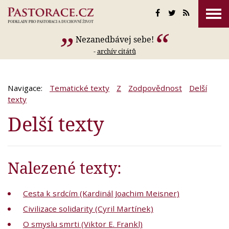
Nezanedbávej sebe!
-
archív citátů
Navigace:
Tematické texty
Z
Zodpovědnost
Delší
texty
Delší texty
Nalezené texty:
Cesta k srdcím (Kardinál Joachim Meisner)
Civilizace solidarity (Cyril Martínek)
O smyslu smrti (Viktor E. Frankl)