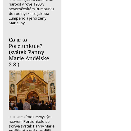
narodil v rove 1900 v
severočeském Rumburku
do rodiny tkalce Jakoba
Lumpeho a jeho ženy
Marie, byl…
Co je to
Porciunkule?
(svátek Panny
Marie Andělské
2.8.)
Pod nezvyklým
(1. 8. 2026)
názvem Porciunkule se
skrývá svátek Panny Marie
Andělské a tedy i andělů