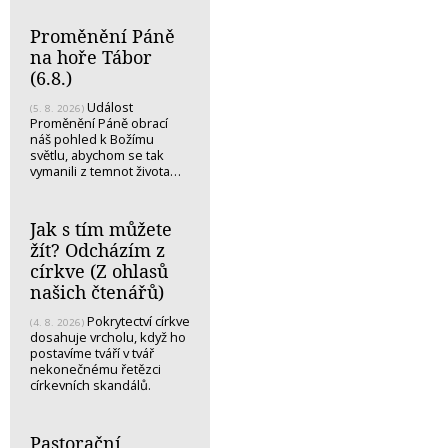
Proměnění Páně
na hoře Tábor
(6.8.)
Událost
(5. 8. 2026)
Proměnění Páně obrací
náš pohled k Božímu
světlu, abychom se tak
vymanili z temnot života…
Jak s tím můžete
žít? Odcházím z
církve (Z ohlasů
našich čtenářů)
Pokrytectví církve
(4. 8. 2026)
dosahuje vrcholu, když ho
postavíme tváří v tvář
nekonečnému řetězci
církevních skandálů.
Pastorační