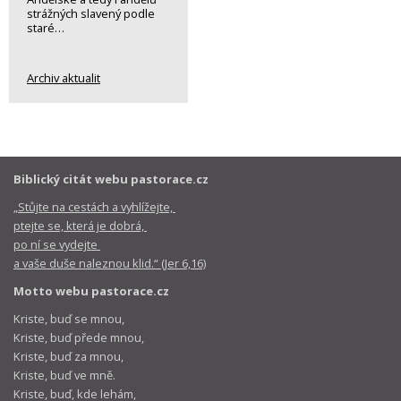
strážných slavený podle
staré…
Archiv aktualit
Biblický citát webu pastorace.cz
„Stůjte na cestách a vyhlížejte,
ptejte se, která je dobrá,
po ní se vydejte
a vaše duše naleznou klid.“ (Jer 6,16)
Motto webu pastorace.cz
Kriste, buď se mnou,
Kriste, buď přede mnou,
Kriste, buď za mnou,
Kriste, buď ve mně.
Kriste, buď, kde lehám,