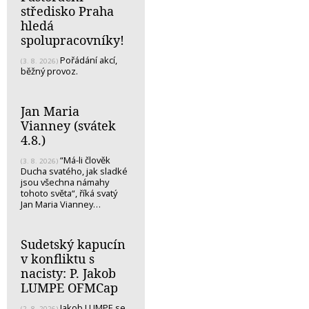
středisko Praha
hledá
spolupracovníky!
Pořádání akcí,
(3. 8. 2026)
běžný provoz.
Jan Maria
Vianney (svátek
4.8.)
“Má-li člověk
(3. 8. 2026)
Ducha svatého, jak sladké
jsou všechna námahy
tohoto světa“, říká svatý
Jan Maria Vianney…
Sudetský kapucín
v konfliktu s
nacisty: P. Jakob
LUMPE OFMCap
Jakob LUMPE se
(2. 8. 2026)