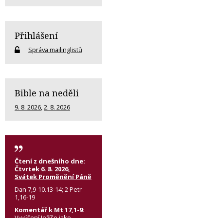
Přihlášení
Správa mailinglistů
Bible na neděli
9. 8. 2026
,
2. 8. 2026
Čtení z dnešního dne:
Čtvrtek 6. 8. 2026,
Svátek Proměnění Páně
Dan 7,9-10.13-14; 2 Petr
1,16-19
Komentář k Mt 17,1-9:
Vyvýšení Ježíše jako