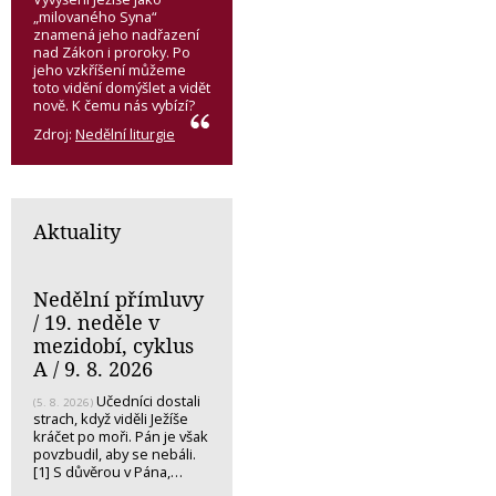
„milovaného Syna“
znamená jeho nadřazení
nad Zákon i proroky. Po
jeho vzkříšení můžeme
toto vidění domýšlet a vidět
nově. K čemu nás vybízí?
Zdroj:
Nedělní liturgie
Aktuality
Nedělní přímluvy
/ 19. neděle v
mezidobí, cyklus
A / 9. 8. 2026
Učedníci dostali
(5. 8. 2026)
strach, když viděli Ježíše
kráčet po moři. Pán je však
povzbudil, aby se nebáli.
[1] S důvěrou v Pána,…