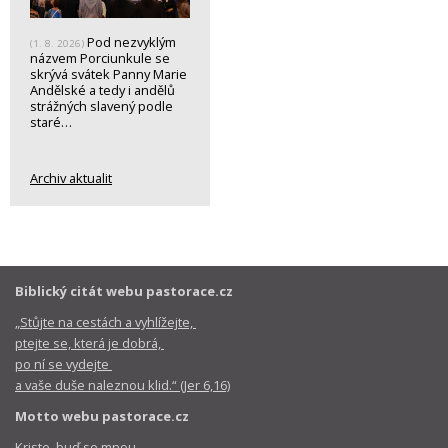
Pod nezvyklým
(1. 8. 2026)
názvem Porciunkule se
skrývá svátek Panny Marie
Andělské a tedy i andělů
strážných slavený podle
staré…
Archiv aktualit
Biblický citát webu pastorace.cz
„Stůjte na cestách a vyhlížejte,
ptejte se, která je dobrá,
po ní se vydejte
a vaše duše naleznou klid.“ (Jer 6,16)
Motto webu pastorace.cz
Kriste, buď se mnou,