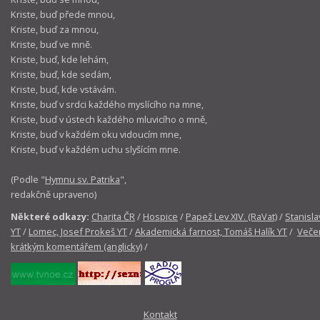
Kriste, buď přede mnou,
Kriste, buď za mnou,
Kriste, buď ve mně.
Kriste, buď, kde lehám,
Kriste, buď, kde sedám,
Kriste, buď, kde vstávám.
Kriste, buď v srdci každého myslícího na mne,
Kriste, buď v ústech každého mluvicího o mně,
Kriste, buď v každém oku vidoucím mne,
Kriste, buď v každém uchu slyšícím mne.
(Podle "
Hymnu sv. Patrika
",
redakčně upraveno)
Některé odkazy:
Charita ČR
/
Hospice
/
Papež Lev XIV. (RaVat)
/
Stanisla
YT
/
Lomec, Josef Prokeš YT
/
Akademická farnost, Tomáš Halík YT
/
Večer
krátkým komentářem (anglicky)
/
Kontakt