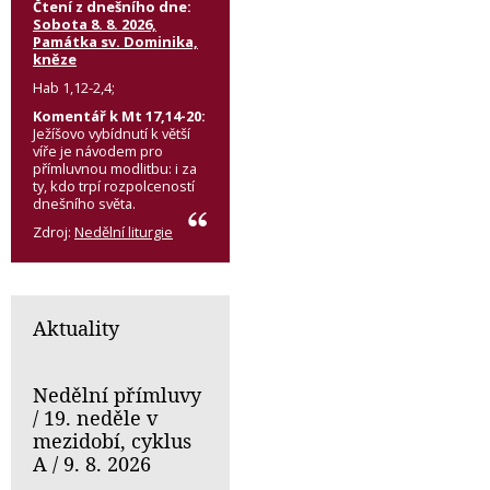
Čtení z dnešního dne:
Sobota 8. 8. 2026,
Památka sv. Dominika,
kněze
Hab 1,12-2,4;
Komentář k Mt 17,14-20:
Ježíšovo vybídnutí k větší
víře je návodem pro
přímluvnou modlitbu: i za
ty, kdo trpí rozpolceností
dnešního světa.
Zdroj:
Nedělní liturgie
Aktuality
Nedělní přímluvy
/ 19. neděle v
mezidobí, cyklus
A / 9. 8. 2026