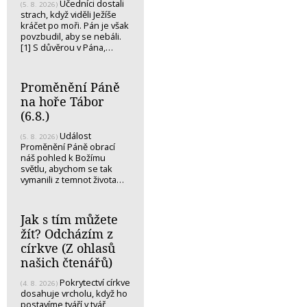
Učedníci dostali
(5. 8. 2026)
strach, když viděli Ježíše
kráčet po moři. Pán je však
povzbudil, aby se nebáli.
[1] S důvěrou v Pána,…
Proměnění Páně
na hoře Tábor
(6.8.)
Událost
(5. 8. 2026)
Proměnění Páně obrací
náš pohled k Božímu
světlu, abychom se tak
vymanili z temnot života…
Jak s tím můžete
žít? Odcházím z
církve (Z ohlasů
našich čtenářů)
Pokrytectví církve
(4. 8. 2026)
dosahuje vrcholu, když ho
postavíme tváří v tvář