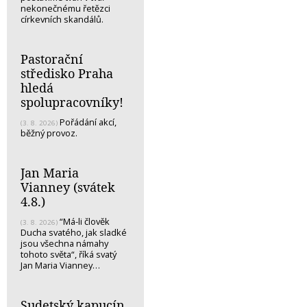
nekonečnému řetězci
církevních skandálů.
Pastorační
středisko Praha
hledá
spolupracovníky!
Pořádání akcí,
(3. 8. 2026)
běžný provoz.
Jan Maria
Vianney (svátek
4.8.)
“Má-li člověk
(3. 8. 2026)
Ducha svatého, jak sladké
jsou všechna námahy
tohoto světa“, říká svatý
Jan Maria Vianney…
Sudetský kapucín