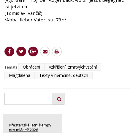
(vgl. Mark 1,15). Der Augenblick, wo dir Jesus begegnet,
ist jetzt da.
(Tomislav Ivančič)
/Abba, lieber Vater, str. 73n/
Obrácení
vzkříšení, zmrtvýchvstání
Témata:
Magdalena
Texty v němčině, deutsch
Křesťanské letní kempy
pro mládež 2026