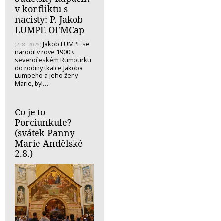
v konfliktu s
nacisty: P. Jakob
LUMPE OFMCap
Jakob LUMPE se
(2. 8. 2026)
narodil v rove 1900 v
severočeském Rumburku
do rodiny tkalce Jakoba
Lumpeho a jeho ženy
Marie, byl…
Co je to
Porciunkule?
(svátek Panny
Marie Andělské
2.8.)