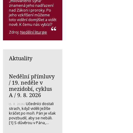
„milovaného Syna“
znamená jeho nadřazení
nad Zákon i proroky. Po
jeho vzkříšení můžeme
toto vidění domýšlet a vidět
nově. K čemu nás vybízí?
Zdroj:
Nedělní liturgie
Aktuality
Nedělní přímluvy
/ 19. neděle v
mezidobí, cyklus
A / 9. 8. 2026
Učedníci dostali
(5. 8. 2026)
strach, když viděli Ježíše
kráčet po moři. Pán je však
povzbudil, aby se nebáli.
[1] S důvěrou v Pána,…