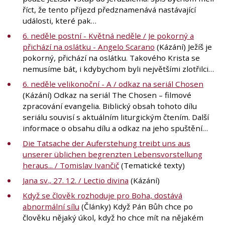
říct, že tento příjezd předznamenává nastávající
události, které pak…
6. neděle postní - Květná neděle / Je pokorný a
přichází na oslátku - Angelo Scarano
(Kázání) Ježíš je
pokorný, přichází na oslátku. Takového Krista se
nemusíme bát, i kdybychom byli největšími zlotřilci…
6. neděle velikonoční - A / odkaz na seriál Chosen
(Kázání) Odkaz na seriál The Chosen – filmové
zpracování evangelia. Biblický obsah tohoto dílu
seriálu souvisí s aktuálním liturgickým čtením. Další
informace o obsahu dílu a odkaz na jeho spuštění…
Die Tatsache der Auferstehung treibt uns aus
unserer üblichen begrenzten Lebensvorstellung
heraus... / Tomislav Ivančič
(Tematické texty)
Jana sv., 27. 12. / Lectio divina
(Kázání)
Když se člověk rozhoduje pro Boha, dostává
abnormální sílu
(Články) Když Pán Bůh chce po
člověku nějaký úkol, když ho chce mít na nějakém