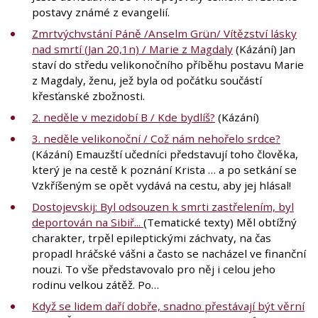
postavy známé z evangelií.
Zmrtvýchvstání Páně /Anselm Grün/ Vítězství lásky
nad smrtí (Jan 20,1n) / Marie z Magdaly
(Kázání) Jan
staví do středu velikonočního příběhu postavu Marie
z Magdaly, ženu, jež byla od počátku součástí
křesťanské zbožnosti.
2. neděle v mezidobí B / Kde bydlíš?
(Kázání)
3. neděle velikonoční / Což nám nehořelo srdce?
(Kázání) Emauzští učedníci představují toho člověka,
který je na cestě k poznání Krista … a po setkání se
Vzkříšeným se opět vydává na cestu, aby jej hlásal!
Dostojevskij: Byl odsouzen k smrti zastřelením, byl
deportován na Sibiř...
(Tematické texty) Měl obtížný
charakter, trpěl epileptickými záchvaty, na čas
propadl hráčské vášni a často se nacházel ve finanční
nouzi. To vše představovalo pro něj i celou jeho
rodinu velkou zátěž. Po…
Když se lidem daří dobře, snadno přestávají být věrní