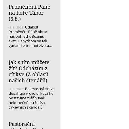
Proměnění Páně
na hoře Tábor
(6.8.)
Událost
(5. 8. 2026)
Proměnění Páně obrací
náš pohled k Božímu
světlu, abychom se tak
vymanili z temnot života…
Jak s tím můžete
žít? Odcházím z
církve (Z ohlasů
našich čtenářů)
Pokrytectví církve
(4. 8. 2026)
dosahuje vrcholu, když ho
postavíme tváří v tvář
nekonečnému řetězci
církevních skandálů.
Pastorační