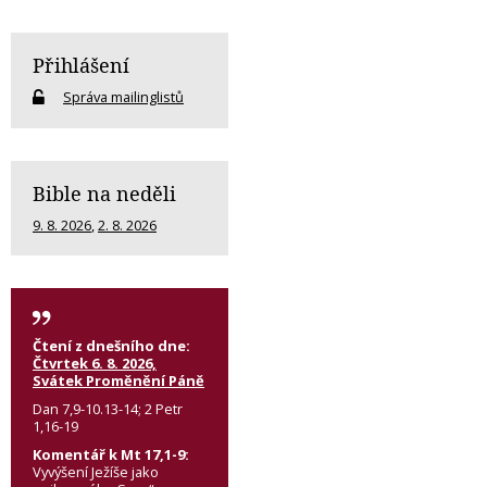
Přihlášení
Správa mailinglistů
Bible na neděli
9. 8. 2026
,
2. 8. 2026
Čtení z dnešního dne:
Čtvrtek 6. 8. 2026,
Svátek Proměnění Páně
Dan 7,9-10.13-14; 2 Petr
1,16-19
Komentář k Mt 17,1-9:
Vyvýšení Ježíše jako