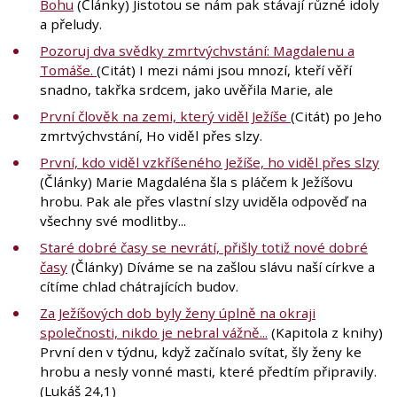
Bohu
(Články) Jistotou se nám pak stávají různé idoly
a přeludy.
Pozoruj dva svědky zmrtvýchvstání: Magdalenu a
Tomáše.
(Citát) I mezi námi jsou mnozí, kteří věří
snadno, takřka srdcem, jako uvěřila Marie, ale
První člověk na zemi, který viděl Ježíše
(Citát) po Jeho
zmrtvýchvstání, Ho viděl přes slzy.
První, kdo viděl vzkříšeného Ježíše, ho viděl přes slzy
(Články) Marie Magdaléna šla s pláčem k Ježíšovu
hrobu. Pak ale přes vlastní slzy uviděla odpověď na
všechny své modlitby...
Staré dobré časy se nevrátí, přišly totiž nové dobré
časy
(Články) Díváme se na zašlou slávu naší církve a
cítíme chlad chátrajících budov.
Za Ježíšových dob byly ženy úplně na okraji
společnosti, nikdo je nebral vážně...
(Kapitola z knihy)
První den v týdnu, když začínalo svítat, šly ženy ke
hrobu a nesly vonné masti, které předtím připravily.
(Lukáš 24,1)