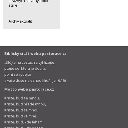
strážných slavený podle
staré…
Archiv aktualit
Biblický citát webu pastorace.cz
„Stůjte na cestách a vyhlížejte,
ptejte se, která je dobrá,
po ní se vydejte
a vaše duše naleznou klid.“ (Jer 6,16)
Motto webu pastorace.cz
Kriste, buď se mnou,
Kriste, buď přede mnou,
Kriste, buď za mnou,
Kriste, buď ve mně.
Kriste, buď, kde lehám,