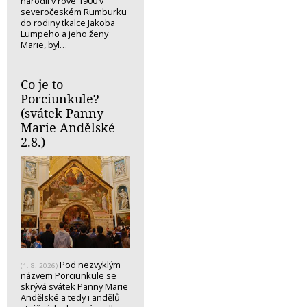
narodil v rove 1900 v
severočeském Rumburku
do rodiny tkalce Jakoba
Lumpeho a jeho ženy
Marie, byl…
Co je to
Porciunkule?
(svátek Panny
Marie Andělské
2.8.)
Pod nezvyklým
(1. 8. 2026)
názvem Porciunkule se
skrývá svátek Panny Marie
Andělské a tedy i andělů