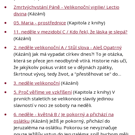
Zmrtvýchvstání Páně - Velikonoční vigilie/ Lectio
divina
(Kázání)
05. Maria - prostřednice
(Kapitola z knihy)
11. neděle v mezidobí C / Kdo řekl, že láska je slepá?
(Kázání)
2. neděle velikonoční A / Stůl slova - Aleš Opatrný
(Kázání) Jak má vypadat církev dnes?! To je otázka,
která se přece jen neodbytně vtírá. Historie nás učí,
že jakýkoliv pokus vrátit se v dějinách zpátky,
škrtnout vývoj, tedy život, a "přestěhovat se" do…
3. neděle velikonoční
(Kázání)
5. Proč věříme ve vzkříšení
(Kapitola z knihy) V
prvních staletích se velikonoce slavily jedinou
slavností v noci ze soboty na neděli.
6. neděle - květná B / Je pokorný a přichází na
oslátku
(Kázání) Ježíš je pokorný, přichází do
Jeruzaléma na oslátku. Pokorou se nevyznačuje
pouze Ježíšův vstup do Jeruzaléma: spíš bychom měli