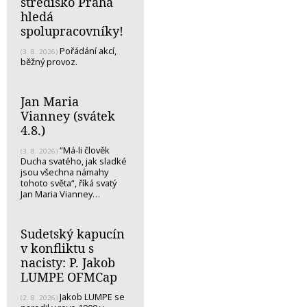
středisko Praha
hledá
spolupracovníky!
Pořádání akcí,
(3. 8. 2026)
běžný provoz.
Jan Maria
Vianney (svátek
4.8.)
“Má-li člověk
(3. 8. 2026)
Ducha svatého, jak sladké
jsou všechna námahy
tohoto světa“, říká svatý
Jan Maria Vianney…
Sudetský kapucín
v konfliktu s
nacisty: P. Jakob
LUMPE OFMCap
Jakob LUMPE se
(2. 8. 2026)