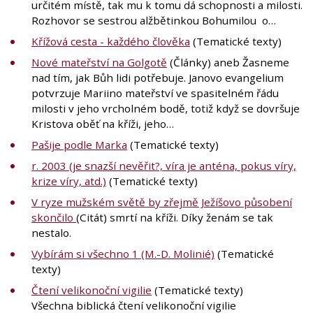
určitém místě, tak mu k tomu dá schopnosti a milosti.
Rozhovor se sestrou alžbětinkou Bohumilou o…
Křížová cesta - každého člověka
(Tematické texty)
Nové mateřství na Golgotě
(Články) aneb Žasneme
nad tím, jak Bůh lidi potřebuje. Janovo evangelium
potvrzuje Mariino mateřství ve spasitelném řádu
milosti v jeho vrcholném bodě, totiž když se dovršuje
Kristova oběť na kříži, jeho…
Pašije podle Marka
(Tematické texty)
r. 2003 (je snazší nevěřit?, víra je anténa, pokus víry,
krize víry, atd.)
(Tematické texty)
V ryze mužském světě by zřejmě Ježíšovo působení
skončilo
(Citát) smrtí na kříži. Díky ženám se tak
nestalo.
Vybírám si všechno 1 (M.-D. Molinié)
(Tematické
texty)
Čtení velikonoční vigilie
(Tematické texty)
Všechna biblická čtení velikonoční vigilie