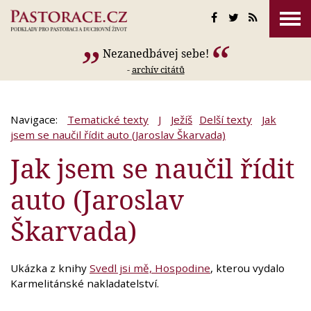
Nezanedbávej sebe!
-
archív citátů
Navigace:
Tematické texty
J
Ježíš
Delší texty
Jak
jsem se naučil řídit auto (Jaroslav Škarvada)
Jak jsem se naučil řídit
auto (Jaroslav
Škarvada)
Ukázka z knihy
Svedl jsi mě, Hospodine
, kterou vydalo
Karmelitánské nakladatelství.