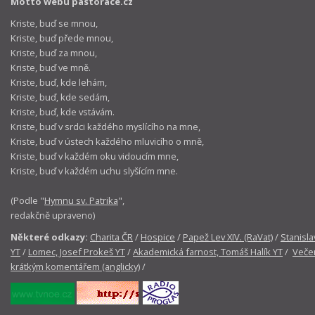
Motto webu pastorace.cz
Kriste, buď se mnou,
Kriste, buď přede mnou,
Kriste, buď za mnou,
Kriste, buď ve mně.
Kriste, buď, kde lehám,
Kriste, buď, kde sedám,
Kriste, buď, kde vstávám.
Kriste, buď v srdci každého myslícího na mne,
Kriste, buď v ústech každého mluvicího o mně,
Kriste, buď v každém oku vidoucím mne,
Kriste, buď v každém uchu slyšícím mne.
(Podle "
Hymnu sv. Patrika
",
redakčně upraveno)
Některé odkazy:
Charita ČR
/
Hospice
/
Papež Lev XIV. (RaVat)
/
Stanisla
YT
/
Lomec, Josef Prokeš YT
/
Akademická farnost, Tomáš Halík YT
/
Večer
krátkým komentářem (anglicky)
/