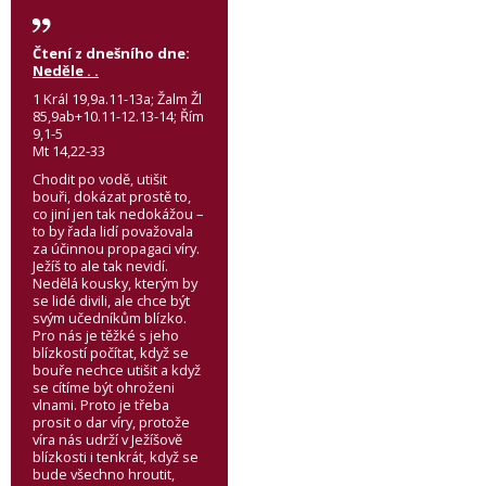
Čtení z dnešního dne:
Neděle . .
1 Král 19,9a.11-13a; Žalm Žl
85,9ab+10.11-12.13-14; Řím
9,1-5
Mt 14,22-33
Chodit po vodě, utišit
bouři, dokázat prostě to,
co jiní jen tak nedokážou –
to by řada lidí považovala
za účinnou propagaci víry.
Ježíš to ale tak nevidí.
Nedělá kousky, kterým by
se lidé divili, ale chce být
svým učedníkům blízko.
Pro nás je těžké s jeho
blízkostí počítat, když se
bouře nechce utišit a když
se cítíme být ohroženi
vlnami. Proto je třeba
prosit o dar víry, protože
víra nás udrží v Ježíšově
blízkosti i tenkrát, když se
bude všechno hroutit,