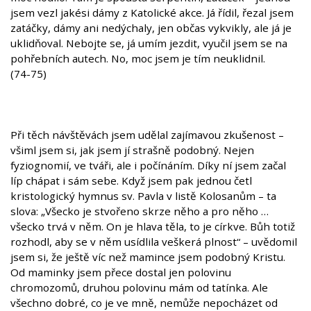
jsem vezl jakési dámy z Katolické akce. Já řídil, řezal jsem
zatáčky, dámy ani nedýchaly, jen občas vykvikly, ale já je
uklidňoval. Nebojte se, já umím jezdit, vyučil jsem se na
pohřebních autech. No, moc jsem je tím neuklidnil.
(74-75)
Při těch návštěvách jsem udělal zajímavou zkušenost –
všiml jsem si, jak jsem jí strašně podobný. Nejen
fyziognomií, ve tváři, ale i počínáním. Díky ní jsem začal
líp chápat i sám sebe. Když jsem pak jednou četl
kristologický hymnus sv. Pavla v listě Kolosanům – ta
slova: „Všecko je stvořeno skrze něho a pro něho …
všecko trvá v něm. On je hlava těla, to je církve. Bůh totiž
rozhodl, aby se v něm usídlila veškerá plnost“ – uvědomil
jsem si, že ještě víc než mamince jsem podobný Kristu.
Od maminky jsem přece dostal jen polovinu
chromozomů, druhou polovinu mám od tatínka. Ale
všechno dobré, co je ve mně, nemůže nepocházet od