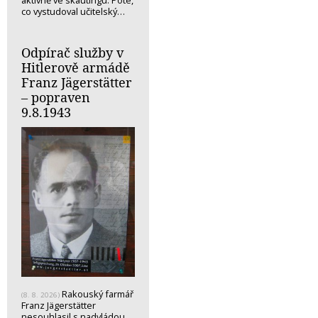
aktivně ve skautingu. Poté,
co vystudoval učitelský…
Odpírač služby v
Hitlerově armádě
Franz Jägerstätter
– popraven
9.8.1943
Rakouský farmář
(8. 8. 2026)
Franz Jägerstätter
nesouhlasil s nadvládou