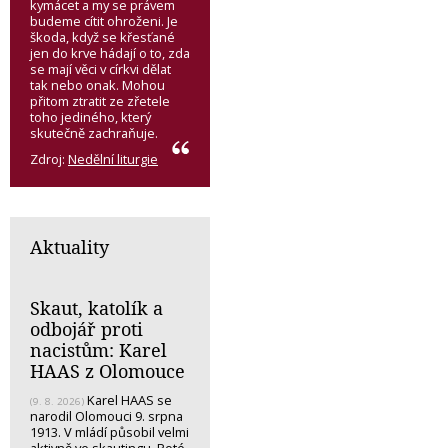
kymácet a my se právem
budeme cítit ohroženi. Je
škoda, když se křesťané
jen do krve hádají o to, zda
se mají věci v církvi dělat
tak nebo onak. Mohou
přitom ztratit ze zřetele
toho jediného, který
skutečně zachraňuje.
Zdroj:
Nedělní liturgie
Aktuality
Skaut, katolík a
odbojář proti
nacistům: Karel
HAAS z Olomouce
Karel HAAS se
(9. 8. 2026)
narodil Olomouci 9. srpna
1913. V mládí působil velmi