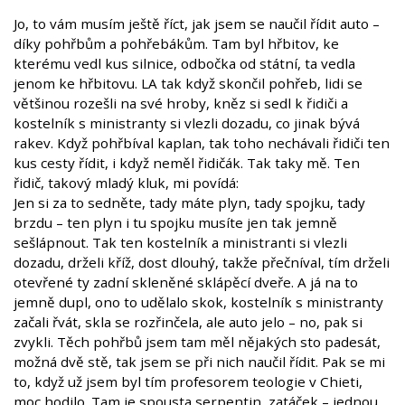
Jo, to vám musím ještě říct, jak jsem se naučil řídit auto –
díky pohřbům a pohřebákům. Tam byl hřbitov, ke
kterému vedl kus silnice, odbočka od státní, ta vedla
jenom ke hřbitovu. LA tak když skončil pohřeb, lidi se
většinou rozešli na své hroby, kněz si sedl k řidiči a
kostelník s ministranty si vlezli dozadu, co jinak bývá
rakev. Když pohřbíval kaplan, tak toho nechávali řidiči ten
kus cesty řídit, i když neměl řidičák. Tak taky mě. Ten
řidič, takový mladý kluk, mi povídá:
Jen si za to sedněte, tady máte plyn, tady spojku, tady
brzdu – ten plyn i tu spojku musíte jen tak jemně
sešlápnout. Tak ten kostelník a ministranti si vlezli
dozadu, drželi kříž, dost dlouhý, takže přečníval, tím drželi
otevřené ty zadní skleněné sklápěcí dveře. A já na to
jemně dupl, ono to udělalo skok, kostelník s ministranty
začali řvát, skla se rozřinčela, ale auto jelo – no, pak si
zvykli. Těch pohřbů jsem tam měl nějakých sto padesát,
možná dvě stě, tak jsem se při nich naučil řídit. Pak se mi
to, když už jsem byl tím profesorem teologie v Chieti,
moc hodilo. Tam je spousta serpentin, zatáček – jednou