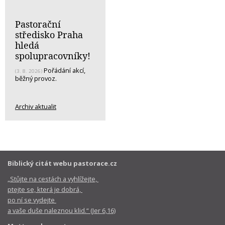
Pastorační
středisko Praha
hledá
spolupracovníky!
Pořádání akcí,
(3. 8. 2026)
běžný provoz.
Archiv aktualit
Biblický citát webu pastorace.cz
„Stůjte na cestách a vyhlížejte,
ptejte se, která je dobrá,
po ní se vydejte
a vaše duše naleznou klid.“ (Jer 6,16)