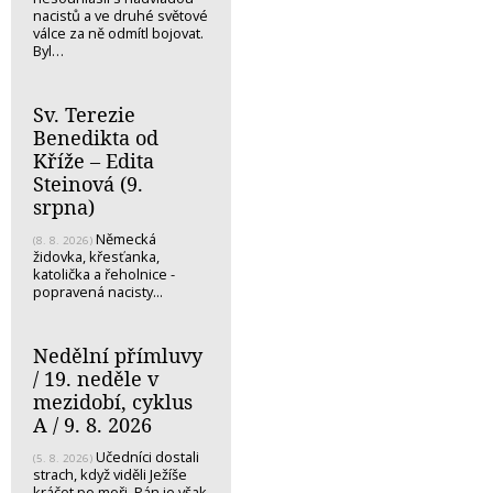
nacistů a ve druhé světové
válce za ně odmítl bojovat.
Byl…
Sv. Terezie
Benedikta od
Kříže – Edita
Steinová (9.
srpna)
Německá
(8. 8. 2026)
židovka, křesťanka,
katolička a řeholnice -
popravená nacisty...
Nedělní přímluvy
/ 19. neděle v
mezidobí, cyklus
A / 9. 8. 2026
Učedníci dostali
(5. 8. 2026)
strach, když viděli Ježíše
kráčet po moři. Pán je však