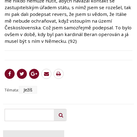
mě nikdo nemůže nutit, abych navázal kontakt se
zastupitelským úřadem státu, s nímž jsem se rozešel, tak
mi pak dali podepsat revers, že jsem si vědom, že Itálie
mě nebude ochraňovat, když vstoupím na území
Československa. Což jsem samozřejmě podepsal. To bylo
ovšem v době, kdy byl pan kardinál Beran operován a já
musel být s ním v Německu. (92)
Ježíš
Témata: