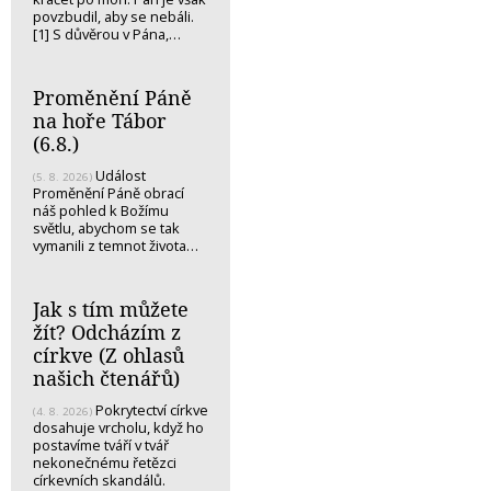
povzbudil, aby se nebáli.
[1] S důvěrou v Pána,…
Proměnění Páně
na hoře Tábor
(6.8.)
Událost
(5. 8. 2026)
Proměnění Páně obrací
náš pohled k Božímu
světlu, abychom se tak
vymanili z temnot života…
Jak s tím můžete
žít? Odcházím z
církve (Z ohlasů
našich čtenářů)
Pokrytectví církve
(4. 8. 2026)
dosahuje vrcholu, když ho
postavíme tváří v tvář
nekonečnému řetězci
církevních skandálů.