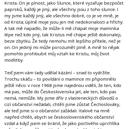
Krista. On je plnost, jako Slunce, které vyzařuje bezpočet
paprsků, každý je jiný, ale všechny jsou z toho slunce. I
my jsme každý jiný, ale všechno dobré, co je ve mně, je
od Krista; úplně moje jsou jen mé nedokonalosti a hříchy.
A tak mě napadlo, že může-li mě chápat moje maminka
lépe než kdo jiný, tak Kristus mě chápe ještě dokonaleji,
beze zbytku. Že tedy nemohu mít lepšího přítele, než je
on. On jediný mi může porozumět plně. A mně to nějak
pomohlo prohloubit můj vztah ke Kristu, můj život
modlitby.
Teď jsem vám tady udělal kázání – snad to vydržíte.
Trochu skáču – to povídání o mamince mi připomnělo
ještě něco: v roce 1968 jsme najednou viděli, že ten, kdo
má pas, může do Československa jet, ale ten, kdo pas
nemá, nemůže. My jsme dřív z vlasteneckých důvodů o
cizí občanství nežádali, chtěli jsme zůstat Čechoslováky,
ale teď jsme si o občanství zažádali. Italové na mně
napřed chtěli, abych se československého občanství
vzdal a když jsem se bránil, že jako poctivého uprchlíka