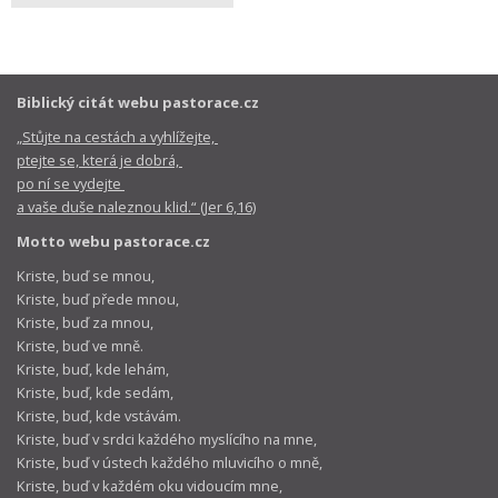
Biblický citát webu pastorace.cz
„Stůjte na cestách a vyhlížejte,
ptejte se, která je dobrá,
po ní se vydejte
a vaše duše naleznou klid.“ (Jer 6,16)
Motto webu pastorace.cz
Kriste, buď se mnou,
Kriste, buď přede mnou,
Kriste, buď za mnou,
Kriste, buď ve mně.
Kriste, buď, kde lehám,
Kriste, buď, kde sedám,
Kriste, buď, kde vstávám.
Kriste, buď v srdci každého myslícího na mne,
Kriste, buď v ústech každého mluvicího o mně,
Kriste, buď v každém oku vidoucím mne,