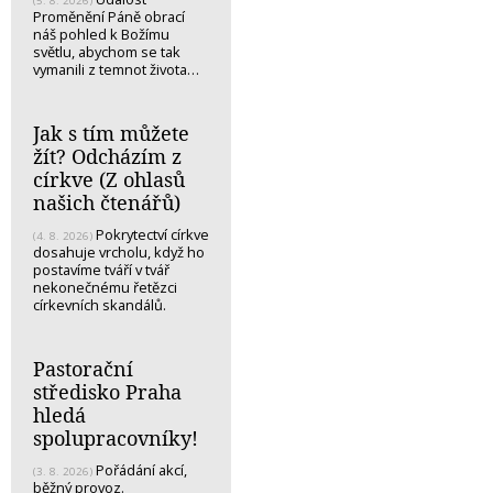
(5. 8. 2026)
Proměnění Páně obrací
náš pohled k Božímu
světlu, abychom se tak
vymanili z temnot života…
Jak s tím můžete
žít? Odcházím z
církve (Z ohlasů
našich čtenářů)
Pokrytectví církve
(4. 8. 2026)
dosahuje vrcholu, když ho
postavíme tváří v tvář
nekonečnému řetězci
církevních skandálů.
Pastorační
středisko Praha
hledá
spolupracovníky!
Pořádání akcí,
(3. 8. 2026)
běžný provoz.