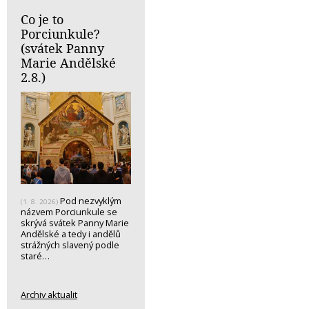
Co je to
Porciunkule?
(svátek Panny
Marie Andělské
2.8.)
Pod nezvyklým
(1. 8. 2026)
názvem Porciunkule se
skrývá svátek Panny Marie
Andělské a tedy i andělů
strážných slavený podle
staré…
Archiv aktualit