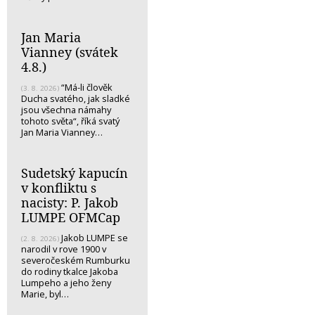
Jan Maria
Vianney (svátek
4.8.)
“Má-li člověk
(3. 8. 2026)
Ducha svatého, jak sladké
jsou všechna námahy
tohoto světa“, říká svatý
Jan Maria Vianney…
Sudetský kapucín
v konfliktu s
nacisty: P. Jakob
LUMPE OFMCap
Jakob LUMPE se
(2. 8. 2026)
narodil v rove 1900 v
severočeském Rumburku
do rodiny tkalce Jakoba
Lumpeho a jeho ženy
Marie, byl…