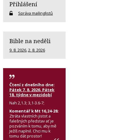
Přihlášení
Správa mailinglistů
Bible na neděli
9. 8. 2026
,
2. 8. 2026
Čtení z dnešního dne:
Pátek 7. 8. 2026, Pátek
18. týdne v mezidobí
Nah 2,1.3; 3,1-3.6-7;
Komentář k Mt 16,24-28:
Ztráta vlastních jistot a
falešných představ ať je
pozváním k tomu, aby mě
Ježíš naplnil. Chci mu k
tomu dát prostor!