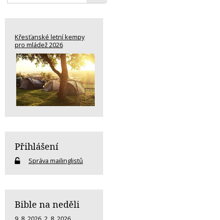
Křesťanské letní kempy
pro mládež 2026
Přihlášení
Správa mailinglistů
Bible na neděli
9. 8. 2026
,
2. 8. 2026