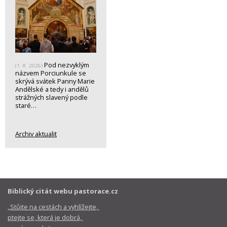
Pod nezvyklým
(1. 8. 2026)
názvem Porciunkule se
skrývá svátek Panny Marie
Andělské a tedy i andělů
strážných slavený podle
staré…
Archiv aktualit
Biblický citát webu pastorace.cz
„Stůjte na cestách a vyhlížejte,
ptejte se, která je dobrá,