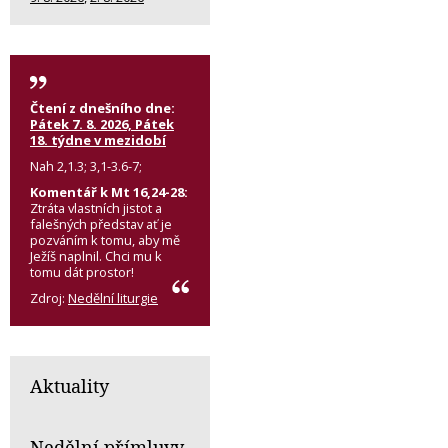
Čtení z dnešního dne:
Pátek 7. 8. 2026, Pátek
18. týdne v mezidobí
Nah 2,1.3; 3,1-3.6-7;
Komentář k Mt 16,24-28:
Ztráta vlastních jistot a
falešných představ ať je
pozváním k tomu, aby mě
Ježíš naplnil. Chci mu k
tomu dát prostor!
Zdroj:
Nedělní liturgie
Aktuality
Nedělní přímluvy