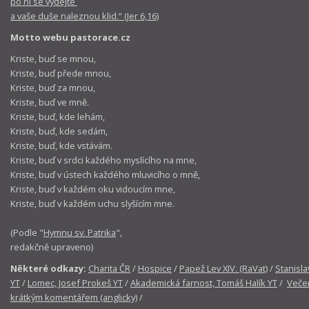
po ní se vydejte
a vaše duše naleznou klid.“ (Jer 6,16)
Motto webu pastorace.cz
Kriste, buď se mnou,
Kriste, buď přede mnou,
Kriste, buď za mnou,
Kriste, buď ve mně.
Kriste, buď, kde lehám,
Kriste, buď, kde sedám,
Kriste, buď, kde vstávám.
Kriste, buď v srdci každého myslícího na mne,
Kriste, buď v ústech každého mluvicího o mně,
Kriste, buď v každém oku vidoucím mne,
Kriste, buď v každém uchu slyšícím mne.
(Podle "
Hymnu sv. Patrika
",
redakčně upraveno)
Některé odkazy:
Charita ČR
/
Hospice
/
Papež Lev XIV. (RaVat)
/
Stanisla
YT
/
Lomec, Josef Prokeš YT
/
Akademická farnost, Tomáš Halík YT
/
Večer
krátkým komentářem (anglicky)
/