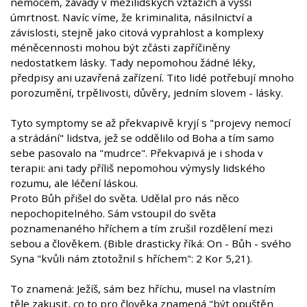
nemocem, závady v mezilidských vztazích a vyšší
úmrtnost. Navíc víme, že kriminalita, násilnictví a
závislosti, stejně jako citová vyprahlost a komplexy
méněcennosti mohou být zčásti zapříčiněny
nedostatkem lásky. Tady nepomohou žádné léky,
předpisy ani uzavřená zařízení. Tito lidé potřebují mnoho
porozumění, trpělivosti, důvěry, jedním slovem - lásky.
Tyto symptomy se až překvapivě kryjí s "projevy nemocí
a strádání" lidstva, jež se oddělilo od Boha a tím samo
sebe pasovalo na "mudrce". Překvapivá je i shoda v
terapii: ani tady příliš nepomohou výmysly lidského
rozumu, ale léčení láskou.
Proto Bůh přišel do světa. Udělal pro nás něco
nepochopitelného. Sám vstoupil do světa
poznamenaného hříchem a tím zrušil rozdělení mezi
sebou a člověkem. (Bible drasticky říká: On - Bůh - svého
Syna "kvůli nám ztotožnil s hříchem": 2 Kor 5,21).
To znamená: Ježíš, sám bez hříchu, musel na vlastním
těle zakusit, co to pro člověka znamená "být opuštěn