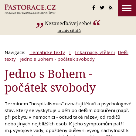
Nezanedbávej sebe!
-
archív citátů
Navigace:
Tematické texty
I
Inkarnace, vtělení
Delší
texty
Jedno s Bohem - počátek svobody
Jedno s Bohem -
počátek svobody
Termínem "hospitalismus" označují lékaři a psychologové
stav, který se vyskytuje u dětí po delším odloučení (např.
při pobytu v nemocnici - odtud také název) od rodičů
nebo jiných nejbližších osob. K jeho symptomům patří
m.j. vývojové vady, opožděný duševní vývoj, náchylnost k