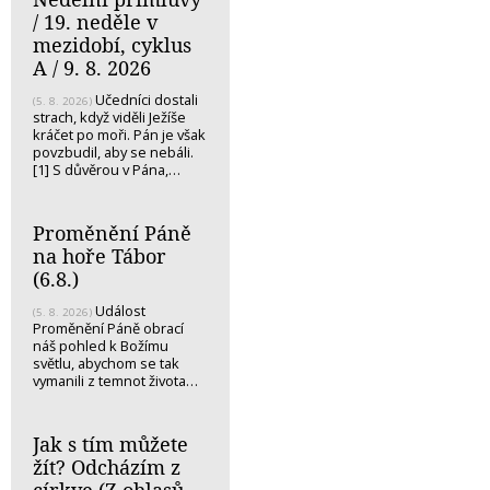
/ 19. neděle v
mezidobí, cyklus
A / 9. 8. 2026
Učedníci dostali
(5. 8. 2026)
strach, když viděli Ježíše
kráčet po moři. Pán je však
povzbudil, aby se nebáli.
[1] S důvěrou v Pána,…
Proměnění Páně
na hoře Tábor
(6.8.)
Událost
(5. 8. 2026)
Proměnění Páně obrací
náš pohled k Božímu
světlu, abychom se tak
vymanili z temnot života…
Jak s tím můžete
žít? Odcházím z