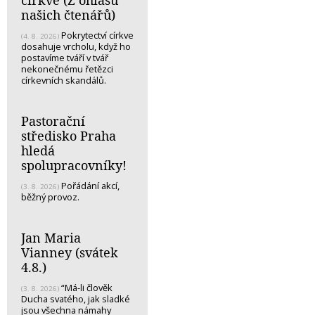
církve (Z ohlasů
našich čtenářů)
Pokrytectví církve
(4. 8. 2026)
dosahuje vrcholu, když ho
postavíme tváří v tvář
nekonečnému řetězci
církevních skandálů.
Pastorační
středisko Praha
hledá
spolupracovníky!
Pořádání akcí,
(3. 8. 2026)
běžný provoz.
Jan Maria
Vianney (svátek
4.8.)
“Má-li člověk
(3. 8. 2026)
Ducha svatého, jak sladké
jsou všechna námahy