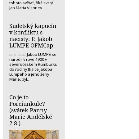
tohoto světa“, říká svatý
Jan Maria Vianney…
Sudetský kapucín
v konfliktu s
nacisty: P. Jakob
LUMPE OFMCap
Jakob LUMPE se
(2. 8. 2026)
narodil v rove 1900 v
severočeském Rumburku
do rodiny tkalce Jakoba
Lumpeho a jeho ženy
Marie, byl…
Co je to
Porciunkule?
(svátek Panny
Marie Andělské
2.8.)