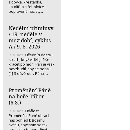
židovka, křesťanka,
katolička a řeholnice -
popravená nacisty...
Nedělní přímluvy
/ 19. neděle v
mezidobí, cyklus
A / 9. 8. 2026
Učedníci dostali
(5. 8. 2026)
strach, když viděli Ježíše
kráčet po moři. Pán je však
povzbudil, aby se nebáli.
[1] S důvěrou v Pána,…
Proměnění Páně
na hoře Tábor
(6.8.)
Událost
(5. 8. 2026)
Proměnění Páně obrací
náš pohled k Božímu
světlu, abychom se tak
vymanili z temnot života…