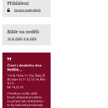
Přihlášení
Správa mailinglistů
Bible na neděli
16. 8. 2026
,
9. 8. 2026
Čtení z dnešního dne:
Neděle . .
1 Král 19,9a.11-13a; Žalm Žl
85,9ab+10.11-12.13-14; Řím
9,1-5
Mt 14,22-33
Chodit po vodě, utišit
bouři, dokázat prostě to,
co jiní jen tak nedokážou –
to by řada lidí považovala