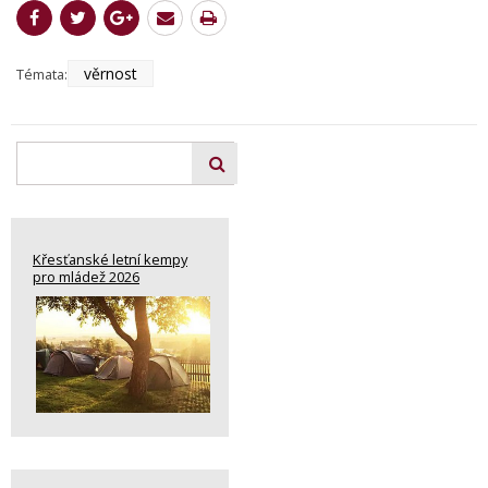
věrnost
Témata:
Křesťanské letní kempy
pro mládež 2026