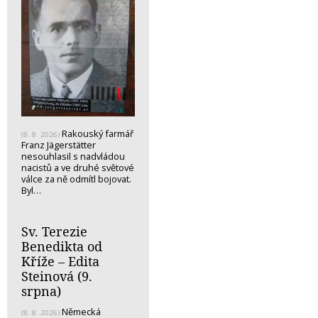
Rakouský farmář
(8. 8. 2026)
Franz Jägerstätter
nesouhlasil s nadvládou
nacistů a ve druhé světové
válce za ně odmítl bojovat.
Byl…
Sv. Terezie
Benedikta od
Kříže – Edita
Steinová (9.
srpna)
Německá
(8. 8. 2026)