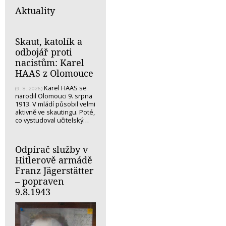
Aktuality
Skaut, katolík a
odbojář proti
nacistům: Karel
HAAS z Olomouce
Karel HAAS se
(9. 8. 2026)
narodil Olomouci 9. srpna
1913. V mládí působil velmi
aktivně ve skautingu. Poté,
co vystudoval učitelský…
Odpírač služby v
Hitlerově armádě
Franz Jägerstätter
– popraven
9.8.1943