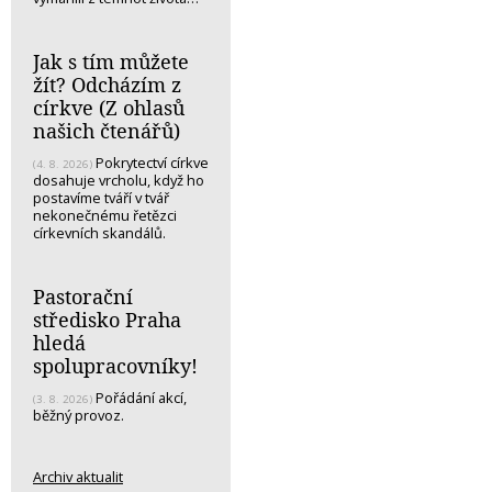
Jak s tím můžete
žít? Odcházím z
církve (Z ohlasů
našich čtenářů)
Pokrytectví církve
(4. 8. 2026)
dosahuje vrcholu, když ho
postavíme tváří v tvář
nekonečnému řetězci
církevních skandálů.
Pastorační
středisko Praha
hledá
spolupracovníky!
Pořádání akcí,
(3. 8. 2026)
běžný provoz.
Archiv aktualit