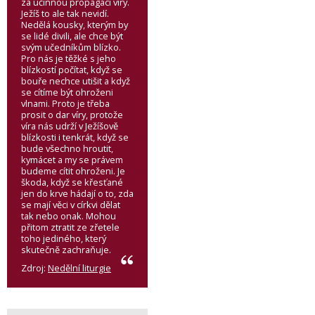
za účinnou propagaci víry.
Ježíš to ale tak nevidí.
Nedělá kousky, kterým by
se lidé divili, ale chce být
svým učedníkům blízko.
Pro nás je těžké s jeho
blízkostí počítat, když se
bouře nechce utišit a když
se cítíme být ohroženi
vlnami. Proto je třeba
prosit o dar víry, protože
víra nás udrží v Ježíšově
blízkosti i tenkrát, když se
bude všechno hroutit,
kymácet a my se právem
budeme cítit ohroženi. Je
škoda, když se křesťané
jen do krve hádají o to, zda
se mají věci v církvi dělat
tak nebo onak. Mohou
přitom ztratit ze zřetele
toho jediného, který
skutečně zachraňuje.
Zdroj:
Nedělní liturgie