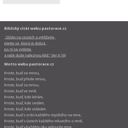
Biblický citát webu pastorace.cz
„Stůjte na cestách a vyhlížejte,
ptejte se, která je dobrá,
po ní se vydejte
a vaše duše naleznou klid.“ (Jer 6,16)
Motto webu pastorace.cz
Kriste, buď se mnou,
Kriste, buď přede mnou,
Kriste, buď za mnou,
Kriste, buď ve mně.
Kriste, buď, kde lehám,
Kriste, buď, kde sedám,
Kriste, buď, kde vstávám.
Kriste, buď v srdci každého myslícího na mne,
Kriste, buď v ústech každého mluvicího o mně,
Kriste, buď v každém oku vidoucím mne,