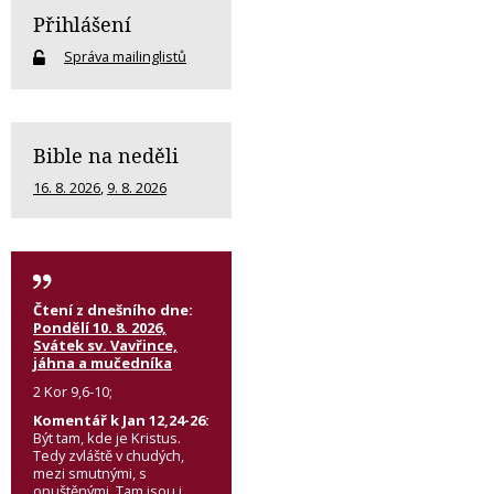
Přihlášení
Správa mailinglistů
Bible na neděli
16. 8. 2026
,
9. 8. 2026
Čtení z dnešního dne:
Pondělí 10. 8. 2026,
Svátek sv. Vavřince,
jáhna a mučedníka
2 Kor 9,6-10;
Komentář k Jan 12,24-26:
Být tam, kde je Kristus.
Tedy zvláště v chudých,
mezi smutnými, s
opuštěnými. Tam jsou i