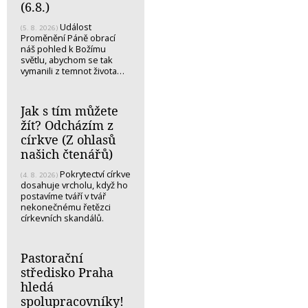
(6.8.)
Událost
(5. 8. 2026)
Proměnění Páně obrací
náš pohled k Božímu
světlu, abychom se tak
vymanili z temnot života…
Jak s tím můžete
žít? Odcházím z
církve (Z ohlasů
našich čtenářů)
Pokrytectví církve
(4. 8. 2026)
dosahuje vrcholu, když ho
postavíme tváří v tvář
nekonečnému řetězci
církevních skandálů.
Pastorační
středisko Praha
hledá
spolupracovníky!