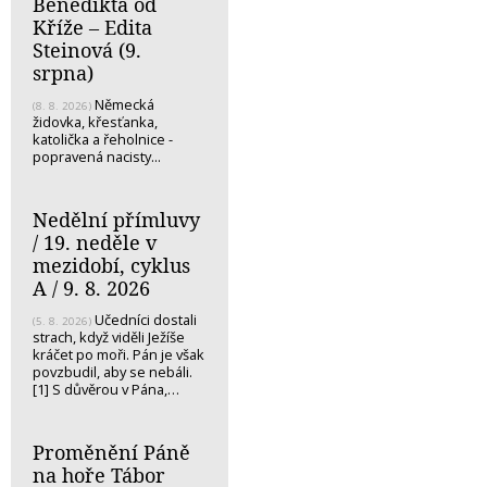
Benedikta od
Kříže – Edita
Steinová (9.
srpna)
Německá
(8. 8. 2026)
židovka, křesťanka,
katolička a řeholnice -
popravená nacisty...
Nedělní přímluvy
/ 19. neděle v
mezidobí, cyklus
A / 9. 8. 2026
Učedníci dostali
(5. 8. 2026)
strach, když viděli Ježíše
kráčet po moři. Pán je však
povzbudil, aby se nebáli.
[1] S důvěrou v Pána,…
Proměnění Páně
na hoře Tábor