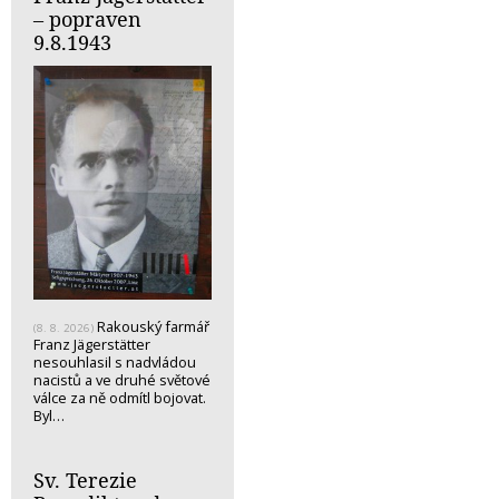
– popraven
9.8.1943
Rakouský farmář
(8. 8. 2026)
Franz Jägerstätter
nesouhlasil s nadvládou
nacistů a ve druhé světové
válce za ně odmítl bojovat.
Byl…
Sv. Terezie