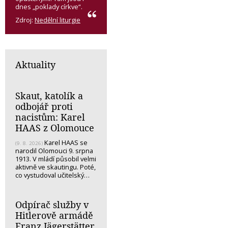
dnes „poklady církve“.
Zdroj:
Nedělní liturgie
Aktuality
Skaut, katolík a
odbojář proti
nacistům: Karel
HAAS z Olomouce
Karel HAAS se
(9. 8. 2026)
narodil Olomouci 9. srpna
1913. V mládí působil velmi
aktivně ve skautingu. Poté,
co vystudoval učitelský…
Odpírač služby v
Hitlerově armádě
Franz Jägerstätter