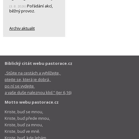
Pořádání akcí,
(3. 8. 2026)
běžný provoz.
Archiv aktualit
Biblický citát webu pastorace.cz
„Stůjte na cestách a vyhlížejte,
ptejte se, která je dobrá,
po ní se vydejte
a vaše duše naleznou klid.“ (Jer 6,16)
Motto webu pastorace.cz
Kriste, buď se mnou,
Kriste, buď přede mnou,
Kriste, buď za mnou,
Kriste, buď ve mně.
Kriste, buď, kde lehám,