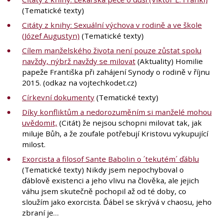
(Tematické texty)
Citáty z knihy: Sexuální výchova v rodině a ve škole
(Józef Augustyn)
(Tematické texty)
Cílem manželského života není pouze zůstat spolu
navždy, nýbrž navždy se milovat
(Aktuality) Homilie
papeže Františka při zahájení Synody o rodině v říjnu
2015. (odkaz na vojtechkodet.cz)
Církevní dokumenty
(Tematické texty)
Díky konfliktům a nedorozuměním si manželé mohou
uvědomit,
(Citát) že nejsou schopni milovat tak, jak
miluje Bůh, a že zoufale potřebují Kristovu vykupující
milost.
Exorcista a filosof Sante Babolin o ´tekutém´ ďáblu
(Tematické texty) Nikdy jsem nepochyboval o
ďáblově existenci a jeho vlivu na člověka, ale jejich
váhu jsem skutečně pochopil až od té doby, co
sloužím jako exorcista. Ďábel se skrývá v chaosu, jeho
zbraní je…