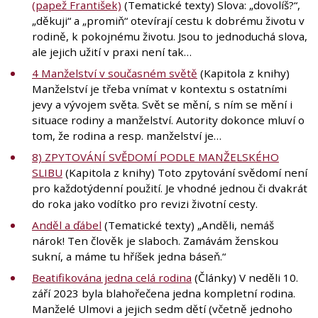
(papež František)
(Tematické texty) Slova: „dovolíš?“,
„děkuji“ a „promiň“ otevírají cestu k dobrému životu v
rodině, k pokojnému životu. Jsou to jednoduchá slova,
ale jejich užití v praxi není tak…
4 Manželství v současném světě
(Kapitola z knihy)
Manželství je třeba vnímat v kontextu s ostatními
jevy a vývojem světa. Svět se mění, s ním se mění i
situace rodiny a manželství. Autority dokonce mluví o
tom, že rodina a resp. manželství je…
8) ZPYTOVÁNÍ SVĚDOMÍ PODLE MANŽELSKÉHO
SLIBU
(Kapitola z knihy) Toto zpytování svědomí není
pro každotýdenní použití. Je vhodné jednou či dvakrát
do roka jako vodítko pro revizi životní cesty.
Anděl a ďábel
(Tematické texty) „Anděli, nemáš
nárok! Ten člověk je slaboch. Zamávám ženskou
sukní, a máme tu hříšek jedna báseň.“
Beatifikována jedna celá rodina
(Články) V neděli 10.
září 2023 byla blahořečena jedna kompletní rodina.
Manželé Ulmovi a jejich sedm dětí (včetně jednoho