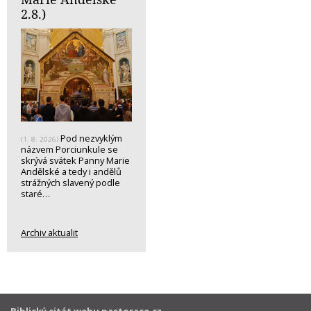
2.8.)
Pod nezvyklým
(1. 8. 2026)
názvem Porciunkule se
skrývá svátek Panny Marie
Andělské a tedy i andělů
strážných slavený podle
staré…
Archiv aktualit