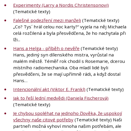
Experimenty (Larry a Nordis Christensonovi)
(Tematické texty)
Falešné podezření mezi manželi
(Tematické texty)
„Co? Tys´ hrál celou noc karty?“ vyjela na něj Michaela
celá rozčilená a byla přesvědčena, že ho nachytala při
lži...
Hans a Helga - příběh o nevěře
(Tematické texty)
Hans, jediný syn dílenského mistra, vyrůstal na
malém městě. Téměř rok chodil s Rosemarie, dcerou
místního radiomechanika. Oba mladí lidé byli
přesvědčeni, že se mají upřímně rádi, a když dostal
Hans…
Intencionální akt (Viktor E. Frankl)
(Tematické texty)
Jak to řeší lední medvědi (Daniela Fischerová)
(Tematické texty)
Je chybou spoléhat na jednoho člověka, že uspokojí
všechny naše citové potřeby
(Tematické texty) Naši
partneři možná vyhoví mnoha našim potřebám, ale