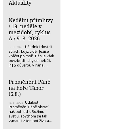
Aktuality
Nedělní přímluvy
/ 19. neděle v
mezidobí, cyklus
A / 9. 8. 2026
Učedníci dostali
(5. 8. 2026)
strach, když viděli Ježíše
kráčet po moři. Pán je však
povzbudil, aby se nebáli.
[1] S důvěrou v Pána,…
Proměnění Páně
na hoře Tábor
(6.8.)
Událost
(5. 8. 2026)
Proměnění Páně obrací
náš pohled k Božímu
světlu, abychom se tak
vymanili z temnot života…