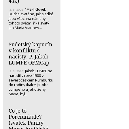
4.8.)
“Má-li člověk
(3. 8. 2026)
Ducha svatého, jak sladké
jsou všechna námahy
tohoto světa“, říká svatý
Jan Maria Vianney…
Sudetský kapucín
v konfliktu s
nacisty: P. Jakob
LUMPE OFMCap
Jakob LUMPE se
(2. 8. 2026)
narodil v rove 1900 v
severočeském Rumburku
do rodiny tkalce Jakoba
Lumpeho a jeho ženy
Marie, byl…
Co je to
Porciunkule?
(svátek Panny
Marie Andělské