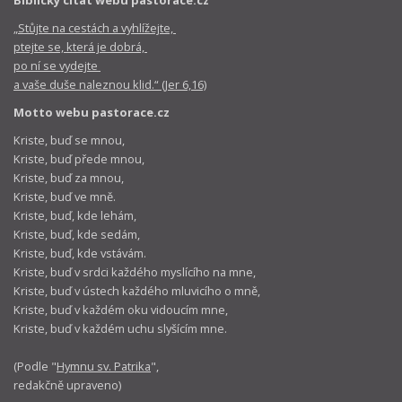
Biblický citát webu pastorace.cz
„Stůjte na cestách a vyhlížejte,
ptejte se, která je dobrá,
po ní se vydejte
a vaše duše naleznou klid.“ (Jer 6,16)
Motto webu pastorace.cz
Kriste, buď se mnou,
Kriste, buď přede mnou,
Kriste, buď za mnou,
Kriste, buď ve mně.
Kriste, buď, kde lehám,
Kriste, buď, kde sedám,
Kriste, buď, kde vstávám.
Kriste, buď v srdci každého myslícího na mne,
Kriste, buď v ústech každého mluvicího o mně,
Kriste, buď v každém oku vidoucím mne,
Kriste, buď v každém uchu slyšícím mne.
(Podle "
Hymnu sv. Patrika
",
redakčně upraveno)