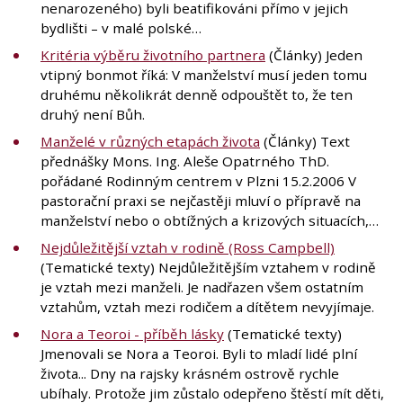
nenarozeného) byli beatifikováni přímo v jejich
bydlišti – v malé polské…
Kritéria výběru životního partnera
(Články) Jeden
vtipný bonmot říká: V manželství musí jeden tomu
druhému několikrát denně odpouštět to, že ten
druhý není Bůh.
Manželé v různých etapách života
(Články) Text
přednášky Mons. Ing. Aleše Opatrného ThD.
pořádané Rodinným centrem v Plzni 15.2.2006 V
pastorační praxi se nejčastěji mluví o přípravě na
manželství nebo o obtížných a krizových situacích,…
Nejdůležitější vztah v rodině (Ross Campbell)
(Tematické texty) Nejdůležitějším vztahem v rodině
je vztah mezi manželi. Je nadřazen všem ostatním
vztahům, vztah mezi rodičem a dítětem nevyjímaje.
Nora a Teoroi - příběh lásky
(Tematické texty)
Jmenovali se Nora a Teoroi. Byli to mladí lidé plní
života... Dny na rajsky krásném ostrově rychle
ubíhaly. Protože jim zůstalo odepřeno štěstí mít děti,