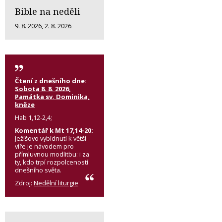
Bible na neděli
9. 8. 2026
,
2. 8. 2026
Čtení z dnešního dne:
Sobota 8. 8. 2026,
Památka sv. Dominika,
kněze
Hab 1,12-2,4;
Komentář k Mt 17,14-20:
Ježíšovo vybídnutí k větší
víře je návodem pro
přímluvnou modlitbu: i za
ty, kdo trpí rozpolceností
dnešního světa.
Zdroj:
Nedělní liturgie