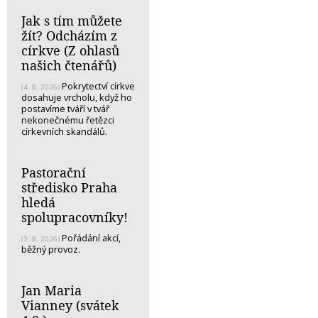
Jak s tím můžete
žít? Odcházím z
církve (Z ohlasů
našich čtenářů)
Pokrytectví církve
(4. 8. 2026)
dosahuje vrcholu, když ho
postavíme tváří v tvář
nekonečnému řetězci
církevních skandálů.
Pastorační
středisko Praha
hledá
spolupracovníky!
Pořádání akcí,
(3. 8. 2026)
běžný provoz.
Jan Maria
Vianney (svátek