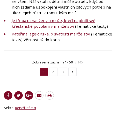
ne všem. Náš vztah s dětmi může utrpět, když od
nich žádáme uspokojení vlastních citových potřeb na
úkor jejich růstu k tomu, kým mají…
Je třeba uznat ženy a muže, kteří naplnili své
křesťanské povolání v manželství
(Tematické texty)
Kateřina Jagelonská, o svátosti manželství
(Tematické
texty) Věrnost až do konce.
Zobrazené záznamy 1 - 50
z 145
1
2
3
Sekce:
Rejstřík témat