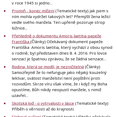
v roce 1945 si jedno…
Promiň - konec mlčení
(Tematické texty) Jak jsem s
ním mohla vydržet takových let? Přemýšlí žena ležící
vedle svého manžela. Ten upřeně pozoruje strop
ložnice...
Přehledně o dokumentu Amoris laetitia papeže
Františka
(Články) Očekávaný dokument papeže
Františka Amoris laetitia, který vychází z obou synod
o rodině, byl představen dnes 8. 4. 2016. Pro lovce
senzací je špatnou zprávou, že se žádná senzace…
Rodina, která se modlí, je nezničitelná
(Články)
Samozřejmě že to nefunguje jako nějaký kouzelný
lektvar, svátost manželství není pojištění proti
rozvodům. Skrze víru však víme, že i když my Boha
opustíme, Bůh nikdy neopustí manžele, s nimiž
uzavřel…
Skotská loď - o vytrvalosti v lásce
(Tematické texty)
Příběh o věrnosti až do krajnosti.
Slohové cvičení
(Tematické texty) Učitelka očekávala