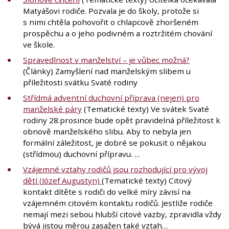
Matyášovi rodiče. Pozvala je do školy, protože si
s nimi chtěla pohovořit o chlapcově zhoršeném
prospěchu a o jeho podivném a roztržitém chování
ve škole.
Spravedlnost v manželství – je vůbec možná?
(Články) Zamyšlení nad manželským slibem u
příležitosti svátku Svaté rodiny
Střídmá adventní duchovní příprava (nejen) pro
manželské páry
(Tematické texty) Ve svátek Svaté
rodiny 28.prosince bude opět pravidelná příležitost k
obnově manželského slibu. Aby to nebyla jen
formální záležitost, je dobré se pokusit o nějakou
(střídmou) duchovní přípravu. …
Vzájemné vztahy rodičů jsou rozhodující pro vývoj
dětí (Józef Augustyn)
(Tematické texty) Citový
kontakt dítěte s rodiči do velké míry závisí na
vzájemném citovém kontaktu rodičů. Jestliže rodiče
nemají mezi sebou hlubší citové vazby, zpravidla vždy
bývá jistou měrou zasažen také vztah…