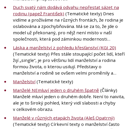
Duch svatý nám dodává odvahu nepřestat sázet na
rodinu (papež František)
(Tematické texty) Dnes
vidíme a prožíváme na různých frontách, že rodina je
oslabována a zpochybňována. Má se za to, že jde o
model už překonaný, pro nějž není místo v naší
společnosti, která pod záminkou modernosti…
Láska a manželství z pohledu křesťanství (KGI 20)
(Tematické texty) Přes stále stoupající počet lidí, kteří
žijí „single“, je pro většinu lidí manželství a rodina
formou života, o kterou usilují. Představy o
manželství a rodině se ovšem velmi proměnily a…
Manželství
(Tematické texty)
Manželé NEmluví jeden o druhém špatně
(Články)
Manželé mluví jeden o druhém dobře. Není to naivita,
ale je to široký pohled, který vidí slabosti a chyby
v celkovém obrazu.
Manželé v různých etapách života (Aleš Opatrný)
(Tematické texty) Církevní texty o manželství často