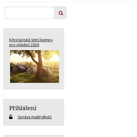
Křesťanské letní kempy
pro mládež 2026
Přihlášení
Správa mailinglistů