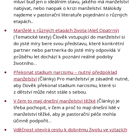
mluví buď jen o ideálním stavu, jakého má manželství
nabývat, nebo naopak o krizi manželství. Málokdy
najdeme v pastorační literatuře pojednání o různých
etapách...
Manželé v různých etapách života (Aleš Opatrný)
(Tematické texty) Člověk vstupující do manželství si
do jisté míry bere svou představu, které konkrétní
partner nebo partnerka do jisté míry odpovídá. V
průběhu let dochází k poznání reálné podoby
životního…
Překonat stadium narcismu – nutný předpoklad
manželství
(Články) Pro manželství je zásadně nutné,
aby člověk překonal stadium narcismu, které si
z dětství může nést stále s sebou.
V čem to mají dnešní manželství těžké
(Články) Je
třeba pochopit, v čem a proč to mají dnešní lidé v
manželství těžké, aby je pastorační péče mohla
účinně podpořit…
Vděčnost otevírá cestu k dobrému životu ve vztazích