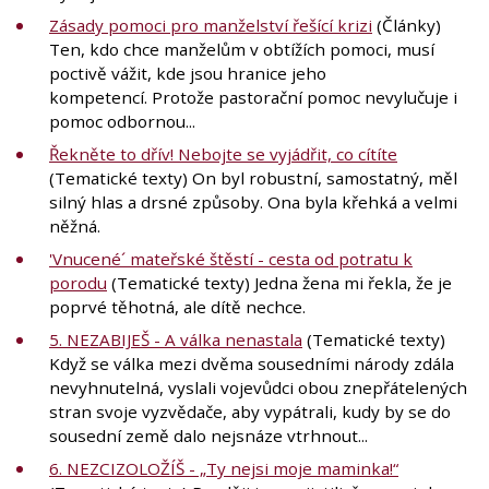
Zásady pomoci pro manželství řešící krizi
(Články)
Ten, kdo chce manželům v obtížích pomoci, musí
poctivě vážit, kde jsou hranice jeho
kompetencí. Protože pastorační pomoc nevylučuje i
pomoc odbornou...
Řekněte to dřív! Nebojte se vyjádřit, co cítíte
(Tematické texty) On byl robustní, samostatný, měl
silný hlas a drsné způsoby. Ona byla křehká a velmi
něžná.
'Vnucené´ mateřské štěstí - cesta od potratu k
porodu
(Tematické texty) Jedna žena mi řekla, že je
poprvé těhotná, ale dítě nechce.
5. NEZABIJEŠ - A válka nenastala
(Tematické texty)
Když se válka mezi dvěma sousedními národy zdála
nevyhnutelná, vyslali vojevůdci obou znepřátelených
stran svoje vyzvědače, aby vypátrali, kudy by se do
sousední země dalo nejsnáze vtrhnout...
6. NEZCIZOLOŽÍŠ - „Ty nejsi moje maminka!“