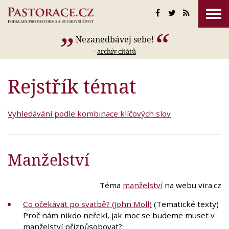
Nezanedbávej sebe!
-
archív citátů
Rejstřík témat
Vyhledávání podle kombinace klíčových slov
Manželství
Téma
manželství
na webu vira.cz
Co očekávat po svatbě? (John Moll)
(Tematické texty)
Proč nám nikdo neřekl, jak moc se budeme muset v
manželství přizpůsobovat?