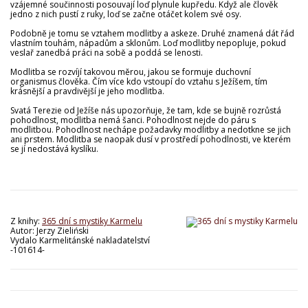
vzájemné součinnosti posouvají loď plynule kupředu. Když ale člověk
jedno z nich pustí z ruky, loď se začne otáčet kolem své osy.
Podobně je tomu se vztahem modlitby a askeze. Druhé znamená dát řád
vlastním touhám, nápadům a sklonům. Loď modlitby nepopluje, pokud
veslař zanedbá práci na sobě a poddá se lenosti.
Modlitba se rozvíjí takovou měrou, jakou se formuje duchovní
organismus člověka. Čím více kdo vstoupí do vztahu s Ježíšem, tím
krásnější a pravdivější je jeho modlitba.
Svatá Terezie od Ježíše nás upozorňuje, že tam, kde se bujně rozrůstá
pohodlnost, modlitba nemá šanci. Pohodlnost nejde do páru s
modlitbou. Pohodlnost nechápe požadavky modlitby a nedotkne se jich
ani prstem. Modlitba se naopak dusí v prostředí pohodlnosti, ve kterém
se jí nedostává kyslíku.
Z knihy:
365 dní s mystiky Karmelu
Autor: Jerzy Zieliński
Vydalo Karmelitánské nakladatelství
-101614-