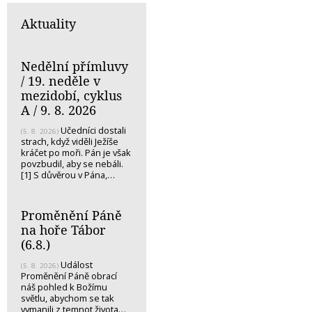
Aktuality
Nedělní přímluvy
/ 19. neděle v
mezidobí, cyklus
A / 9. 8. 2026
Učedníci dostali
(5. 8. 2026)
strach, když viděli Ježíše
kráčet po moři. Pán je však
povzbudil, aby se nebáli.
[1] S důvěrou v Pána,…
Proměnění Páně
na hoře Tábor
(6.8.)
Událost
(5. 8. 2026)
Proměnění Páně obrací
náš pohled k Božímu
světlu, abychom se tak
vymanili z temnot života…