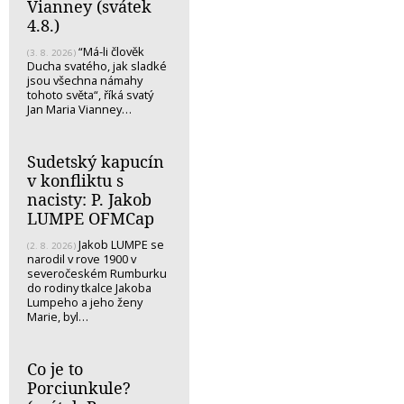
Vianney (svátek
4.8.)
“Má-li člověk
(3. 8. 2026)
Ducha svatého, jak sladké
jsou všechna námahy
tohoto světa“, říká svatý
Jan Maria Vianney…
Sudetský kapucín
v konfliktu s
nacisty: P. Jakob
LUMPE OFMCap
Jakob LUMPE se
(2. 8. 2026)
narodil v rove 1900 v
severočeském Rumburku
do rodiny tkalce Jakoba
Lumpeho a jeho ženy
Marie, byl…
Co je to
Porciunkule?