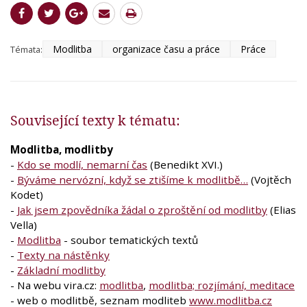
Modlitba
organizace času a práce
Práce
Témata:
Související texty k tématu:
Modlitba, modlitby
-
Kdo se modlí, nemarní čas
(Benedikt XVI.)
-
Býváme nervózní, když se ztišíme k modlitbě…
(Vojtěch
Kodet)
-
Jak jsem zpovědníka žádal o zproštění od modlitby
(Elias
Vella)
-
Modlitba
- soubor tematických textů
-
Texty na nástěnky
-
Základní modlitby
- Na webu vira.cz:
modlitba
,
modlitba; rozjímání, meditace
- web o modlitbě, seznam modliteb
www.modlitba.cz