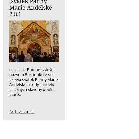
(svátek Panny
Marie Andělské
2.8.)
Pod nezvyklým
(1. 8. 2026)
názvem Porciunkule se
skrývá svátek Panny Marie
Andělské a tedy i andělů
strážných slavený podle
staré…
Archiv aktualit