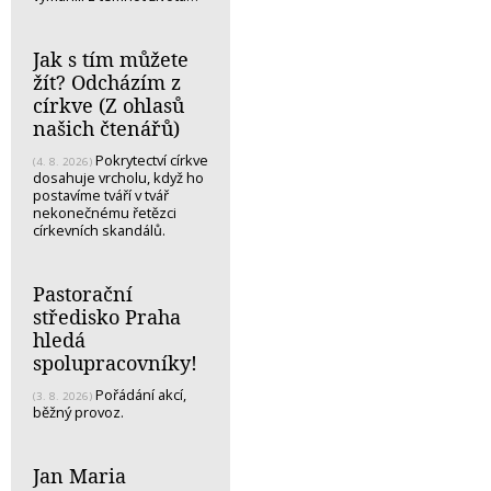
Jak s tím můžete
žít? Odcházím z
církve (Z ohlasů
našich čtenářů)
Pokrytectví církve
(4. 8. 2026)
dosahuje vrcholu, když ho
postavíme tváří v tvář
nekonečnému řetězci
církevních skandálů.
Pastorační
středisko Praha
hledá
spolupracovníky!
Pořádání akcí,
(3. 8. 2026)
běžný provoz.
Jan Maria