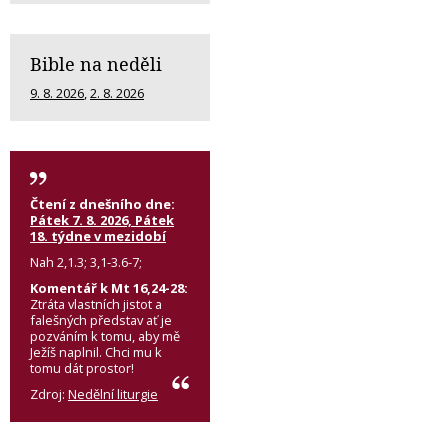
Bible na neděli
9. 8. 2026
,
2. 8. 2026
Čtení z dnešního dne:
Pátek 7. 8. 2026, Pátek
18. týdne v mezidobí
Nah 2,1.3; 3,1-3.6-7;
Komentář k Mt 16,24-28:
Ztráta vlastních jistot a
falešných představ ať je
pozváním k tomu, aby mě
Ježíš naplnil. Chci mu k
tomu dát prostor!
Zdroj:
Nedělní liturgie