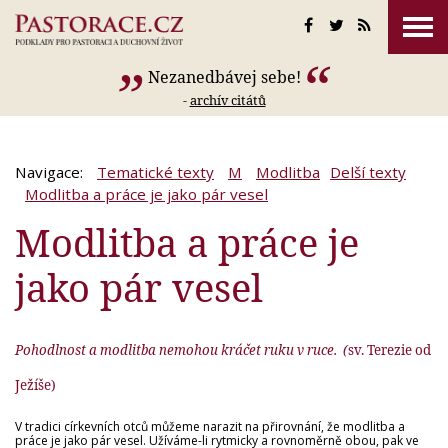
Nezanedbávej sebe!
-
archív citátů
Navigace:
Tematické texty
M
Modlitba
Delší texty
Modlitba a práce je jako pár vesel
Modlitba a práce je
jako pár vesel
Pohodlnost a modlitba nemohou kráčet ruku v ruce. (
sv. Terezie od
Ježíše)
V tradici církevních otců můžeme narazit na přirovnání, že modlitba a
práce je jako pár vesel. Užíváme-li rytmicky a rovnoměrně obou, pak ve