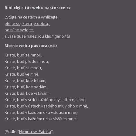
Biblický citát webu pastorace.cz
„Stůjte na cestách a vyhlížejte,
ptejte se, která je dobrá,
po ní se vydejte
a vaše duše naleznou klid.“ (Jer 6,16)
Motto webu pastorace.cz
Kriste, buď se mnou,
Kriste, buď přede mnou,
Kriste, buď za mnou,
Kriste, buď ve mně.
Kriste, buď, kde lehám,
Kriste, buď, kde sedám,
Kriste, buď, kde vstávám.
Kriste, buď v srdci každého myslícího na mne,
Kriste, buď v ústech každého mluvicího o mně,
Kriste, buď v každém oku vidoucím mne,
Kriste, buď v každém uchu slyšícím mne.
(Podle "
Hymnu sv. Patrika
",