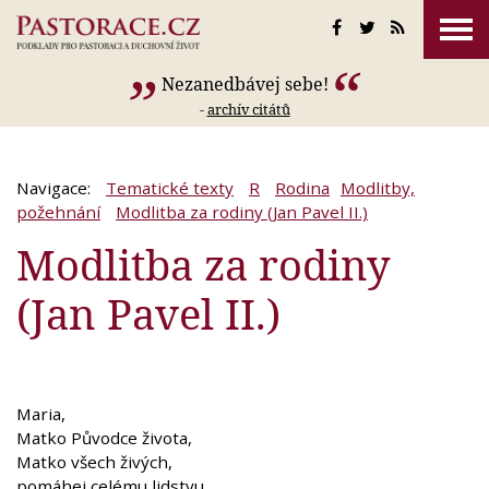
Nezanedbávej sebe!
-
archív citátů
Navigace:
Tematické texty
R
Rodina
Modlitby,
požehnání
Modlitba za rodiny (Jan Pavel II.)
Modlitba za rodiny
(Jan Pavel II.)
Maria,
Matko Původce života,
Matko všech živých,
pomáhej celému lidstvu,