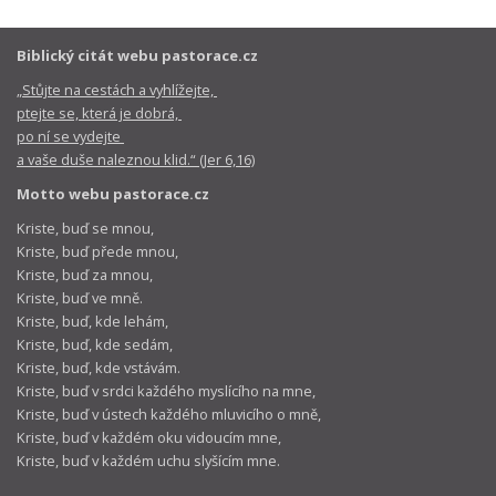
Biblický citát webu pastorace.cz
„Stůjte na cestách a vyhlížejte,
ptejte se, která je dobrá,
po ní se vydejte
a vaše duše naleznou klid.“ (Jer 6,16)
Motto webu pastorace.cz
Kriste, buď se mnou,
Kriste, buď přede mnou,
Kriste, buď za mnou,
Kriste, buď ve mně.
Kriste, buď, kde lehám,
Kriste, buď, kde sedám,
Kriste, buď, kde vstávám.
Kriste, buď v srdci každého myslícího na mne,
Kriste, buď v ústech každého mluvicího o mně,
Kriste, buď v každém oku vidoucím mne,
Kriste, buď v každém uchu slyšícím mne.