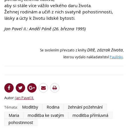
aby si stále více vážilo velkého daru života.
Žehnej rodinám a učiň z nich svatyně pohostinnosti,
lásky a úcty k životu lidské bytosti.
Jan Pavel II.: Anděl Páně (26. března 1995)
Dítě, zázrak života
Se svolením převzato z knihy
,
kterou vydalo nakladatelství
Paulínky
.
Autor:
Jan Pavel II.
Modlitby
Rodina
žehnání požehnání
Témata:
Maria
modlitba ke svatým
modlitba přímluvná
pohostinnost