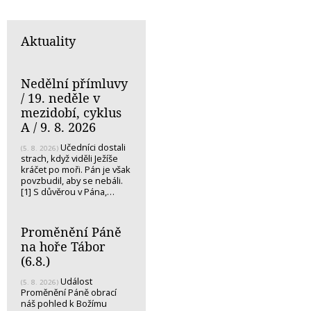
Aktuality
Nedělní přímluvy
/ 19. neděle v
mezidobí, cyklus
A / 9. 8. 2026
Učedníci dostali
(5. 8. 2026)
strach, když viděli Ježíše
kráčet po moři. Pán je však
povzbudil, aby se nebáli.
[1] S důvěrou v Pána,…
Proměnění Páně
na hoře Tábor
(6.8.)
Událost
(5. 8. 2026)
Proměnění Páně obrací
náš pohled k Božímu