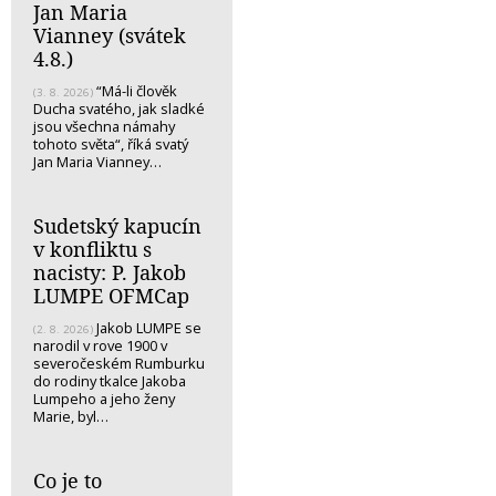
Jan Maria
Vianney (svátek
4.8.)
“Má-li člověk
(3. 8. 2026)
Ducha svatého, jak sladké
jsou všechna námahy
tohoto světa“, říká svatý
Jan Maria Vianney…
Sudetský kapucín
v konfliktu s
nacisty: P. Jakob
LUMPE OFMCap
Jakob LUMPE se
(2. 8. 2026)
narodil v rove 1900 v
severočeském Rumburku
do rodiny tkalce Jakoba
Lumpeho a jeho ženy
Marie, byl…
Co je to