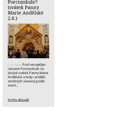
Porciunkule?
(svátek Panny
Marie Andělské
2.8.)
Pod nezvyklým
(1. 8. 2026)
názvem Porciunkule se
skrývá svátek Panny Marie
Andělské a tedy i andělů
strážných slavený podle
staré…
Archiv aktualit