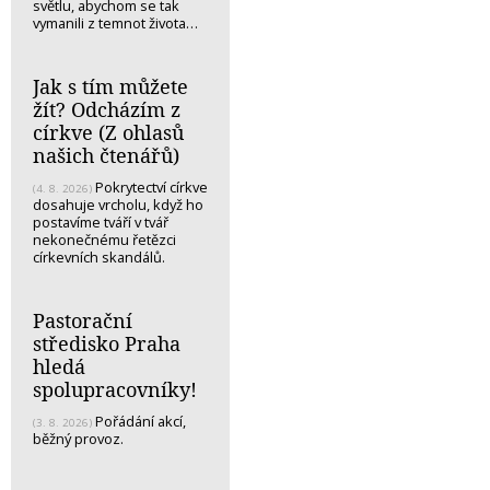
světlu, abychom se tak
vymanili z temnot života…
Jak s tím můžete
žít? Odcházím z
církve (Z ohlasů
našich čtenářů)
Pokrytectví církve
(4. 8. 2026)
dosahuje vrcholu, když ho
postavíme tváří v tvář
nekonečnému řetězci
církevních skandálů.
Pastorační
středisko Praha
hledá
spolupracovníky!
Pořádání akcí,
(3. 8. 2026)
běžný provoz.