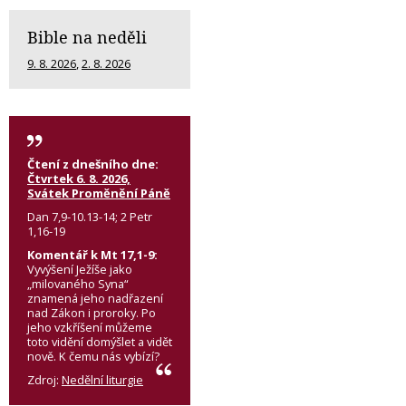
Bible na neděli
9. 8. 2026
,
2. 8. 2026
Čtení z dnešního dne:
Čtvrtek 6. 8. 2026,
Svátek Proměnění Páně
Dan 7,9-10.13-14; 2 Petr
1,16-19
Komentář k Mt 17,1-9:
Vyvýšení Ježíše jako
„milovaného Syna“
znamená jeho nadřazení
nad Zákon i proroky. Po
jeho vzkříšení můžeme
toto vidění domýšlet a vidět
nově. K čemu nás vybízí?
Zdroj:
Nedělní liturgie