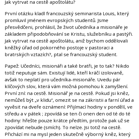
Jak vytrvat na cestě apoštolátu?
První otázku kladl francouzský seminarista Louis, který
promluvil jménem evropských studentů. Jsme
přesvědčeni, prohlásil, že život učedníka a misionáře je
základem připodobňování se Kristu, služebníku a pastýři.
Jak vytrvat na cestě apoštolátu, aniž bychom oddělovali
kněžký úřad od pokorného postoje v pastoraci a
bratrských vztazích?, ptal se francouzský student.
Papež: Učedníci, misionáři a také bratři, je to tak? Nikdo
totiž neputuje sám. Existují lidé, kteří kráčí izolovaně,
avšak to neplatí pro učedníka-misionáře. Uvedu pár
klíčových slov, která vám možná pomohou k zamyšlení.
První zní: na cestě. Misionář je na cestě. Pokud jsi kněz,
nemůžeš být „v klidu“, omezit se na zákristii a farní úřad a
vyvěsit na dveře oznámení: Přijímací hodiny v pondělí, ve
středu a v pátek ; zpovídá se ten či onen den od té do té
hodiny: hřešte pouze krátce předtím, protože pak už se
zpovídat nebude (smích). To nelze. Jsi totiž na cestě.
Přichází mi na mysl jeden skutečně výborný kněz, který