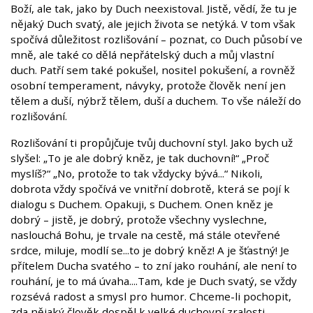
Boží, ale tak, jako by Duch neexistoval. Jistě, vědí, že tu je
nějaký Duch svatý, ale jejich života se netýká. V tom však
spočívá důležitost rozlišování – poznat, co Duch působí ve
mně, ale také co dělá nepřátelský duch a můj vlastní
duch. Patří sem také pokušel, nositel pokušení, a rovněž
osobní temperament, návyky, protože člověk není jen
tělem a duší, nýbrž tělem, duší a duchem. To vše náleží do
rozlišování.
Rozlišování ti propůjčuje tvůj duchovní styl. Jako bych už
slyšel: „To je ale dobrý kněz, je tak duchovní!“ „Proč
myslíš?“ „No, protože to tak vždycky bývá...“ Nikoli,
dobrota vždy spočívá ve vnitřní dobrotě, která se pojí k
dialogu s Duchem. Opakuji, s Duchem. Onen kněz je
dobrý – jistě, je dobrý, protože všechny vyslechne,
naslouchá Bohu, je trvale na cestě, má stále otevřené
srdce, miluje, modlí se...to je dobrý kněz! A je šťastný! Je
přítelem Ducha svatého – to zní jako rouhání, ale není to
rouhání, je to má úvaha....Tam, kde je Duch svatý, se vždy
rozsévá radost a smysl pro humor. Chceme-li pochopit,
zda nějaký člověk dospěl k velké duchovní zralosti,