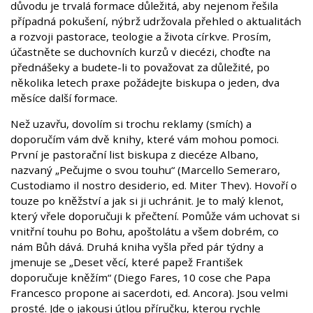
důvodu je trvalá formace důležitá, aby nejenom řešila
případná pokušení, nýbrž udržovala přehled o aktualitách
a rozvoji pastorace, teologie a života církve. Prosím,
účastněte se duchovních kurzů v diecézi, choďte na
přednášeky a budete-li to považovat za důležité, po
několika letech praxe požádejte biskupa o jeden, dva
měsíce další formace.
Než uzavřu, dovolím si trochu reklamy (smích) a
doporučím vám dvě knihy, které vám mohou pomoci.
První je pastorační list biskupa z diecéze Albano,
nazvaný „Pečujme o svou touhu“ (Marcello Semeraro,
Custodiamo il nostro desiderio, ed. Miter Thev). Hovoří o
touze po kněžství a jak si ji uchránit. Je to malý klenot,
který vřele doporučuji k přečtení. Pomůže vám uchovat si
vnitřní touhu po Bohu, apoštolátu a všem dobrém, co
nám Bůh dává. Druhá kniha vyšla před pár týdny a
jmenuje se „Deset věcí, které papež František
doporučuje kněžím“ (Diego Fares, 10 cose che Papa
Francesco propone ai sacerdoti, ed. Ancora). Jsou velmi
prosté. Jde o jakousi útlou příručku, kterou rychle