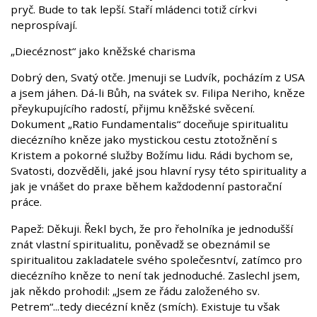
pryč. Bude to tak lepší. Staří mládenci totiž církvi
neprospívají.
„Diecéznost“ jako kněžské charisma
Dobrý den, Svatý otče. Jmenuji se Ludvík, pocházím z USA
a jsem jáhen. Dá-li Bůh, na svátek sv. Filipa Neriho, kněze
přeykupujícího radostí, přijmu kněžské svěcení.
Dokument „Ratio Fundamentalis“ doceňuje spiritualitu
diecézního kněze jako mystickou cestu ztotožnění s
Kristem a pokorné služby Božímu lidu. Rádi bychom se,
Svatosti, dozvěděli, jaké jsou hlavní rysy této spirituality a
jak je vnášet do praxe během každodenní pastorační
práce.
Papež: Děkuji. Řekl bych, že pro řeholníka je jednodušší
znát vlastní spiritualitu, poněvadž se obeznámil se
spiritualitou zakladatele svého společesntví, zatímco pro
diecézního kněze to není tak jednoduché. Zaslechl jsem,
jak někdo prohodil: „Jsem ze řádu založeného sv.
Petrem“...tedy diecézní kněz (smích). Existuje tu však