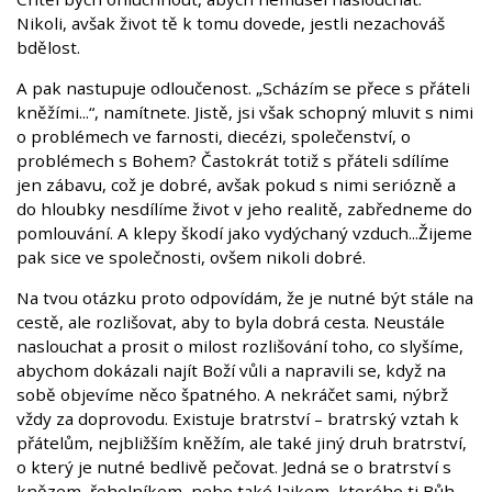
Nikoli, avšak život tě k tomu dovede, jestli nezachováš
bdělost.
A pak nastupuje odloučenost. „Scházím se přece s přáteli
kněžími...“, namítnete. Jistě, jsi však schopný mluvit s nimi
o problémech ve farnosti, diecézi, společenství, o
problémech s Bohem? Častokrát totiž s přáteli sdílíme
jen zábavu, což je dobré, avšak pokud s nimi seriózně a
do hloubky nesdílíme život v jeho realitě, zabředneme do
pomlouvání. A klepy škodí jako vydýchaný vzduch...Žijeme
pak sice ve společnosti, ovšem nikoli dobré.
Na tvou otázku proto odpovídám, že je nutné být stále na
cestě, ale rozlišovat, aby to byla dobrá cesta. Neustále
naslouchat a prosit o milost rozlišování toho, co slyšíme,
abychom dokázali najít Boží vůli a napravili se, když na
sobě objevíme něco špatného. A nekráčet sami, nýbrž
vždy za doprovodu. Existuje bratrství – bratrský vztah k
přátelům, nejbližším kněžím, ale také jiný druh bratrství,
o který je nutné bedlivě pečovat. Jedná se o bratrství s
knězem, řeholníkem, nebo také laikem, kterého ti Bůh