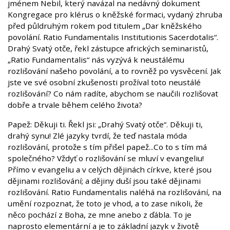
jménem Nebil, který navázal na nedávný dokument
Kongregace pro klérus o kněžské formaci, vydaný zhruba
před půldruhým rokem pod titulem „Dar kněžského
povolání. Ratio Fundamentalis Institutionis Sacerdotalis“.
Drahý Svatý otče, řekl zástupce afrických seminaristů,
„Ratio Fundamentalis“ nás vyzývá k neustálému
rozlišování našeho povolání, a to rovněž po vysvěcení. Jak
jste ve své osobní zkušenosti prožíval toto neustálé
rozlišování? Co nám radíte, abychom se naučili rozlišovat
dobře a trvale během celého života?
Papež: Děkuji ti. Řekl jsi: „Drahý Svatý otče“. Děkuji ti,
drahý synu! Zlé jazyky tvrdí, že teď nastala móda
rozlišování, protože s tím přišel papež...Co to s tím má
společného? Vždyť o rozlišování se mluví v evangeliu!
Přímo v evangeliu a v celých dějinách církve, které jsou
dějinami rozlišování; a dějiny duší jsou také dějinami
rozlišování. Ratio Fundamentalis naléhá na rozlišování, na
umění rozpoznat, že toto je vhod, a to zase nikoli, že
něco pochází z Boha, ze mne anebo z ďábla. To je
naprosto elementární a je to základní jazyk v životě