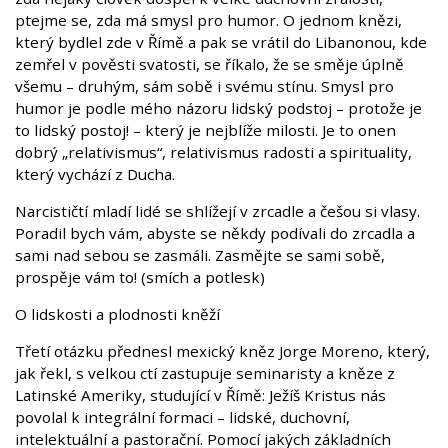
ptejme se, zda má smysl pro humor. O jednom knězi,
který bydlel zde v Římě a pak se vrátil do Libanonou, kde
zemřel v pověsti svatosti, se říkalo, že se směje úplně
všemu – druhým, sám sobě i svému stínu. Smysl pro
humor je podle mého názoru lidský podstoj – protože je
to lidský postoj! – který je nejblíže milosti. Je to onen
dobrý „relativismus“, relativismus radosti a spirituality,
který vychází z Ducha.
Narcističtí mladí lidé se shlížejí v zrcadle a češou si vlasy.
Poradil bych vám, abyste se někdy podívali do zrcadla a
sami nad sebou se zasmáli. Zasmějte se sami sobě,
prospěje vám to! (smích a potlesk)
O lidskosti a plodnosti kněží
Třetí otázku přednesl mexický kněz Jorge Moreno, který,
jak řekl, s velkou ctí zastupuje seminaristy a kněze z
Latinské Ameriky, studující v Římě: Ježíš Kristus nás
povolal k integrální formaci – lidské, duchovní,
intelektuální a pastorační. Pomocí jakých základních