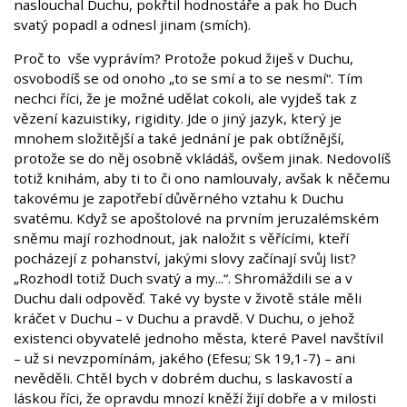
naslouchal Duchu, pokřtil hodnostáře a pak ho Duch
svatý popadl a odnesl jinam (smích).
Proč to vše vyprávím? Protože pokud žiješ v Duchu,
osvobodíš se od onoho „to se smí a to se nesmí“. Tím
nechci říci, že je možné udělat cokoli, ale vyjdeš tak z
vězení kazuistiky, rigidity. Jde o jiný jazyk, který je
mnohem složitější a také jednání je pak obtížnější,
protože se do něj osobně vkládáš, ovšem jinak. Nedovolíš
totiž knihám, aby ti to či ono namlouvaly, avšak k něčemu
takovému je zapotřebí důvěrného vztahu k Duchu
svatému. Když se apoštolové na prvním jeruzalémském
sněmu mají rozhodnout, jak naložit s věřícími, kteří
pocházejí z pohanství, jakými slovy začínají svůj list?
„Rozhodl totiž Duch svatý a my...“. Shromáždili se a v
Duchu dali odpověď. Také vy byste v životě stále měli
kráčet v Duchu – v Duchu a pravdě. V Duchu, o jehož
existenci obyvatelé jednoho města, které Pavel navštívil
– už si nevzpomínám, jakého (Efesu; Sk 19,1-7) – ani
nevěděli. Chtěl bych v dobrém duchu, s laskavostí a
láskou říci, že opravdu mnozí kněží žijí dobře a v milosti