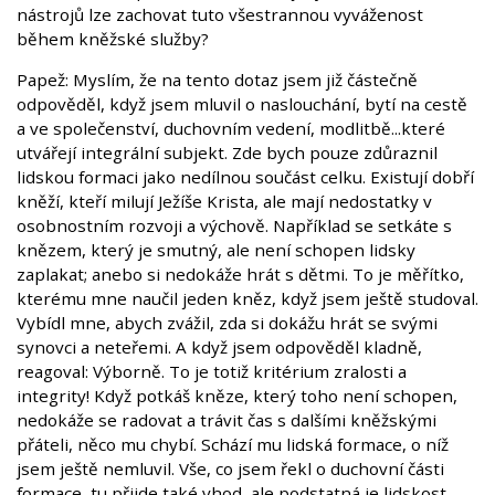
nástrojů lze zachovat tuto všestrannou vyváženost
během kněžské služby?
Papež: Myslím, že na tento dotaz jsem již částečně
odpověděl, když jsem mluvil o naslouchání, bytí na cestě
a ve společenství, duchovním vedení, modlitbě...které
utvářejí integrální subjekt. Zde bych pouze zdůraznil
lidskou formaci jako nedílnou součást celku. Existují dobří
kněží, kteří milují Ježíše Krista, ale mají nedostatky v
osobnostním rozvoji a výchově. Například se setkáte s
knězem, který je smutný, ale není schopen lidsky
zaplakat; anebo si nedokáže hrát s dětmi. To je měřítko,
kterému mne naučil jeden kněz, když jsem ještě studoval.
Vybídl mne, abych zvážil, zda si dokážu hrát se svými
synovci a neteřemi. A když jsem odpověděl kladně,
reagoval: Výborně. To je totiž kritérium zralosti a
integrity! Když potkáš kněze, který toho není schopen,
nedokáže se radovat a trávit čas s dalšími kněžskými
přáteli, něco mu chybí. Schází mu lidská formace, o níž
jsem ještě nemluvil. Vše, co jsem řekl o duchovní části
formace, tu přijde také vhod, ale podstatná je lidskost