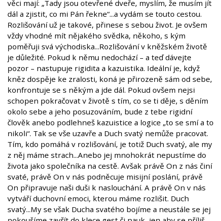
věci mají: „Tady jsou otevřené dveře, myslím, že musím jít
dál a zjistit, co mi Pán řekne“...a vydám se touto cestou.
Rozlišování už je takové, přinese s sebou život. Je ovšem
vždy vhodné mít nějakého svědka, někoho, s kým
poměřuji svá východiska...Rozlišování v kněžském životě
je důležité. Pokud k němu nedochází – a teď dávejte
pozor – nastupuje rigidita a kazuistika. Ideální je, když
kněz dospěje ke zralosti, koná je přirozeně sám od sebe,
konfrontuje se s někým a jde dál. Pokud ovšem nejsi
schopen pokračovat v životě s tím, co se ti děje, s děním
okolo sebe a jeho posuzováním, bude z tebe rigidní
člověk anebo podlehneš kazuistice a logice „to se smí a to
nikoli“. Tak se vše uzavře a Duch svatý nemůže pracovat.
Tím, kdo pomáhá v rozlišování, je totiž Duch svatý, ale my
z něj máme strach...Anebo jej mnohokrát nepustíme do
života jako společníka na cestě. Avšak právě On z nás činí
svaté, právě On v nás podněcuje misijní poslání, právě
On připravuje naši duši k naslouchání. A právě On v nás
vytváří duchovní emoci, kterou máme rozlišit. Duch
svatý...My se však Ducha svatého bojíme a neustále se jej
pokoušíme zavřít do klece gest či nauk, jen aby se příliš