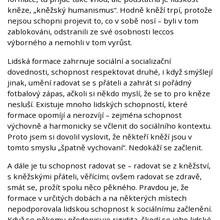
kněze, „kněžský humanismus“. Hodně kněží trpí, protože
nejsou schopni projevit to, co v sobě nosí – byli v tom
zablokováni, odstranili ze své osobnosti leccos
výborného a nemohli v tom vyrůst.
Lidská formace zahrnuje sociální a socializační
dovednosti, schopnost respektovat druhé, i když smýšlejí
jinak, umění radovat se s přáteli a zahrát si pořádný
fotbalový zápas, ačkoli si někdo myslí, že se to pro kněze
nesluší. Existuje mnoho lidských schopností, které
formace opomíjí a nerozvíjí – zejména schopnost
výchovně a harmonicky se včlenit do sociálního kontextu.
Proto jsem si dovolil vyslovit, že někteří kněží jsou v
tomto smyslu „špatně vychovaní“. Nedokáží se začlenit.
A dále je tu schopnost radovat se – radovat se z kněžství,
s kněžskými přáteli, věřícími; ovšem radovat se zdravě,
smát se, prožít spolu něco pěkného. Pravdou je, že
formace v určitých dobách a na některých místech
nepodporovala lidskou schopnost k sociálnímu začlenění.
Když se někomu předepisuje rigidita, škodí se jeho lidské