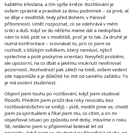
každého křesťana, a tím spíše kněze. Rozlišování je
ovšem správné a pravdivé za dvou podmínek – za prvé, ať
se děje v modlitbě, tedy před Bohem, v Pánově
přítomnosti. Umět rozpoznat, co se odehrává v mém
srdci a duši. Když se do něčeho máme dát a nedopřává
nám to klid, ptát se v modlitbě, proč je to tak. Za druhé je
nutná konfrontace – srovnávat to, pro co jsem se
rozhodl, s blízkým svědkem, který nemluví, nýbrž
vyslechne a poté poskytne orientaci. Nevyřeší problém,
ale upozorní, na co dbát a jakému vnuknutí nevěnovat
pozornost...Rozhodnutí pak záleží na tobě, ovšem vedení
zde napomůže a je důležité ho mít od samého začátku. To
je má osobní zkušenost.
Objevil jsem touhu po rozlišování, když jsem studoval
filosofii. Předtím jsem prožil dva roky noviciátu bez
rozlišování(všichni se smějí) – jistě, modlili jsme se, chodil
jsem za spirituálem a říkal jsem mu, co cítím, a on mi
objasňoval situaci po způsobu oné doby, mluvíme o roku
58, nedávno jsem si připomínal šedesát let od
noviciátu...Když jsem se ale dostal na filozofická studia, po