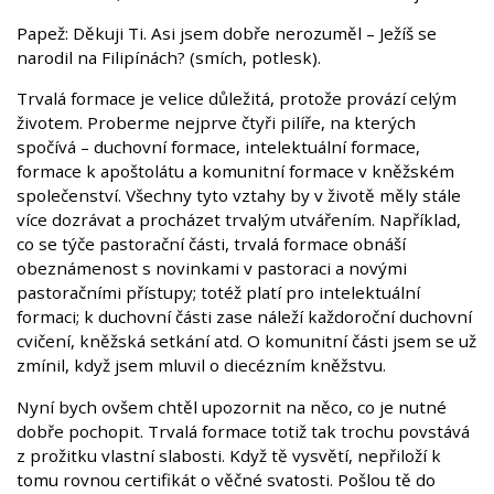
Papež: Děkuji Ti. Asi jsem dobře nerozuměl – Ježíš se
narodil na Filipínách? (smích, potlesk).
Trvalá formace je velice důležitá, protože provází celým
životem. Proberme nejprve čtyři pilíře, na kterých
spočívá – duchovní formace, intelektuální formace,
formace k apoštolátu a komunitní formace v kněžském
společenství. Všechny tyto vztahy by v životě měly stále
více dozrávat a procházet trvalým utvářením. Například,
co se týče pastorační části, trvalá formace obnáší
obeznámenost s novinkami v pastoraci a novými
pastoračními přístupy; totéž platí pro intelektuální
formaci; k duchovní části zase náleží každoroční duchovní
cvičení, kněžská setkání atd. O komunitní části jsem se už
zmínil, když jsem mluvil o diecézním kněžstvu.
Nyní bych ovšem chtěl upozornit na něco, co je nutné
dobře pochopit. Trvalá formace totiž tak trochu povstává
z prožitku vlastní slabosti. Když tě vysvětí, nepřiloží k
tomu rovnou certifikát o věčné svatosti. Pošlou tě do