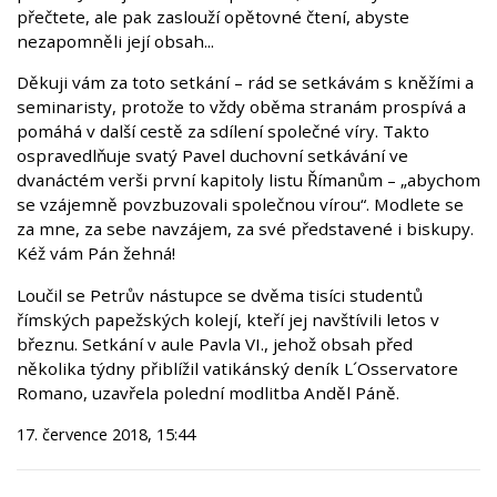
přečtete, ale pak zaslouží opětovné čtení, abyste
nezapomněli její obsah...
Děkuji vám za toto setkání – rád se setkávám s kněžími a
seminaristy, protože to vždy oběma stranám prospívá a
pomáhá v další cestě za sdílení společné víry. Takto
ospravedlňuje svatý Pavel duchovní setkávání ve
dvanáctém verši první kapitoly listu Římanům – „abychom
se vzájemně povzbuzovali společnou vírou“. Modlete se
za mne, za sebe navzájem, za své představené i biskupy.
Kéž vám Pán žehná!
Loučil se Petrův nástupce se dvěma tisíci studentů
římských papežských kolejí, kteří jej navštívili letos v
březnu. Setkání v aule Pavla VI., jehož obsah před
několika týdny přiblížil vatikánský deník L´Osservatore
Romano, uzavřela polední modlitba Anděl Páně.
17. července 2018, 15:44