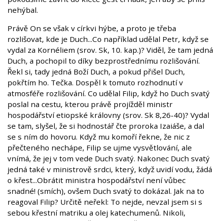
nehýbal.
Právě On se však v církvi hýbe, a proto je třeba
rozlišovat, kde je Duch...Co například udělal Petr, když se
vydal za Kornéliem (srov. Sk, 10. kap.)? Viděl, že tam jedná
Duch, a pochopil to díky bezprostřednímu rozlišování.
Řekl si, tady jedná Boží Duch, a pokud přišel Duch,
pokřtím ho. Tečka. Dospěl k tomuto rozhodnutí v
atmosféře rozlišování. Co udělal Filip, když ho Duch svatý
poslal na cestu, kterou právě projížděl ministr
hospodářství etiopské královny (srov. Sk 8,26-40)? Vydal
se tam, slyšel, že si hodnostář čte proroka Izaiáše, a dal
se s ním do hovoru. Když mu komoří řekne, že nic z
přečteného nechápe, Filip se ujme vysvětlování, ale
vnímá, že jej v tom vede Duch svatý. Nakonec Duch svatý
jedná také v ministrově srdci, který, když uvidí vodu, žádá
o křest...Obrátit ministra hospodářství není vůbec
snadné! (smích), ovšem Duch svatý to dokázal. Jak na to
reagoval Filip? Určitě neřekl: To nejde, nevzal jsem si s
sebou křestní matriku a olej katechumenů. Nikoli,