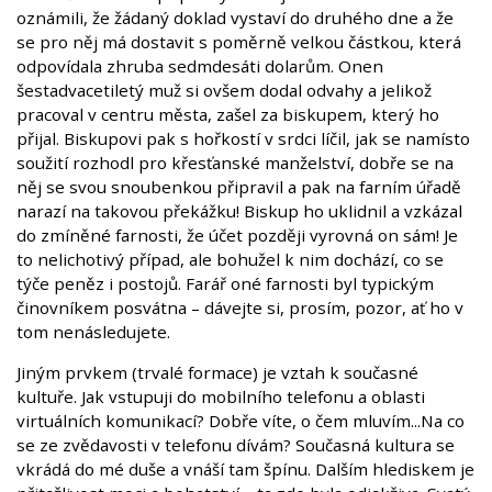
oznámili, že žádaný doklad vystaví do druhého dne a že
se pro něj má dostavit s poměrně velkou částkou, která
odpovídala zhruba sedmdesáti dolarům. Onen
šestadvacetiletý muž si ovšem dodal odvahy a jelikož
pracoval v centru města, zašel za biskupem, který ho
přijal. Biskupovi pak s hořkostí v srdci líčil, jak se namísto
soužití rozhodl pro křesťanské manželství, dobře se na
něj se svou snoubenkou připravil a pak na farním úřadě
narazí na takovou překážku! Biskup ho uklidnil a vzkázal
do zmíněné farnosti, že účet později vyrovná on sám! Je
to nelichotivý případ, ale bohužel k nim dochází, co se
týče peněz i postojů. Farář oné farnosti byl typickým
činovníkem posvátna – dávejte si, prosím, pozor, ať ho v
tom nenásledujete.
Jiným prvkem (trvalé formace) je vztah k současné
kultuře. Jak vstupuji do mobilního telefonu a oblasti
virtuálních komunikací? Dobře víte, o čem mluvím...Na co
se ze zvědavosti v telefonu dívám? Současná kultura se
vkrádá do mé duše a vnáší tam špínu. Dalším hlediskem je