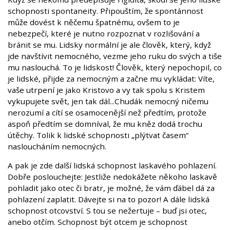
schopnosti spontaneity. Připouštím, že spontánnost
může dovést k něčemu špatnému, ovšem to je
nebezpečí, které je nutno rozpoznat v rozlišování a
bránit se mu. Lidsky normální je ale člověk, který, když
jde navštívit nemocného, vezme jeho ruku do svých a tiše
mu naslouchá. To je lidskost! Člověk, který nepochopil, co
je lidské, přijde za nemocným a začne mu vykládat: Víte,
vaše utrpení je jako Kristovo a vy tak spolu s Kristem
vykupujete svět, jen tak dál...Chudák nemocný ničemu
nerozumí a cítí se osamocenější než předtím, protože
aspoň předtím se domníval, že mu kněz dodá trochu
útěchy. Tolik k lidské schopnosti „plýtvat časem“
nasloucháním nemocných.
A pak je zde další lidská schopnost laskavého pohlazení.
Dobře poslouchejte: Jestliže nedokážete někoho laskavě
pohladit jako otec či bratr, je možné, že vám ďábel dá za
pohlazení zaplatit. Dávejte si na to pozor! A dále lidská
schopnost otcovství. S tou se nežertuje – buď jsi otec,
anebo otčím. Schopnost být otcem je schopnost