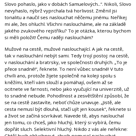
Slovo pohaslo, jako v dobách Samuelových...“. Nikoli, Slovo
nevyhaslo, nýbrž vyprchala tvá horlivost. Změnil jsi
tonalitu a naučil ses naslouchat něčemu jinému. Neříkej
mi ale, žes ohluchl. Všichni nasloucháme, ale na základě
jakého zvukového rejstříku? To je otázka, kterou bychom
si měli položit! Čemu raději naslouchám?
Mužové na cestě, mužové naslouchající. A jak na cestě,
tak v naslouchání nebýt sami. Tedy trojí postoj: na cestě,
v naslouchání a bratrsky, ve společnosti druhých. „To je
přece snadné!“, řeknete. To není vůbec snadné! V tuto
chvíli ano, protože žijete společně na koleji spolu s
kněžími, kteří vám slouží a pomáhají, ovšem až se
ocitnete ve farnosti, nebo jako vyučující na univerzitě, už
to snadné nebude. Pohodlnost a zesvětštění způsobí, že
se na cestě zastavíte, neboť chůze unavuje. „Jistě, ale
cesta nemusí být dlouhá, stačí ujít jen kousek“, řeknete si
a život se začíná scvrkávat. Navede tě, abys naslouchal
jen tomu, co chceš, jako hluchý, který si vybírá, čemu
dopřát sluch. Selektivní hluchý. Nikdo z vás ale neřekne:
Chtěl bych ohluchnout, abych nemusel naslouchat.