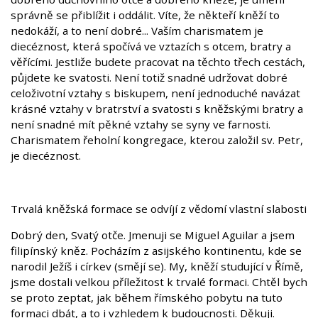
správně se přiblížit i oddálit. Víte, že někteří kněží to
nedokáží, a to není dobré... Vaším charismatem je
diecéznost, která spočívá ve vztazích s otcem, bratry a
věřícími. Jestliže budete pracovat na těchto třech cestách,
půjdete ke svatosti. Není totiž snadné udržovat dobré
celoživotní vztahy s biskupem, není jednoduché navázat
krásné vztahy v bratrství a svatosti s kněžskými bratry a
není snadné mít pěkné vztahy se syny ve farnosti.
Charismatem řeholní kongregace, kterou založil sv. Petr,
je diecéznost.
Trvalá kněžská formace se odvíjí z vědomí vlastní slabosti
Dobrý den, Svatý otče. Jmenuji se Miguel Aguilar a jsem
filipínský kněz. Pocházím z asijského kontinentu, kde se
narodil Ježíš i církev (smějí se). My, kněží studující v Římě,
jsme dostali velkou příležitost k trvalé formaci. Chtěl bych
se proto zeptat, jak během římského pobytu na tuto
formaci dbát, a to i vzhledem k budoucnosti. Děkuji.