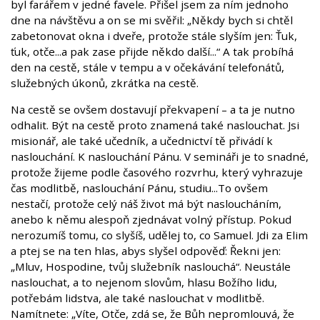
byl farářem v jedné favele. Přišel jsem za ním jednoho
dne na návštěvu a on se mi svěřil: „Někdy bych si chtěl
zabetonovat okna i dveře, protože stále slyším jen: Ťuk,
ťuk, otče...a pak zase přijde někdo další...“ A tak probíhá
den na cestě, stále v tempu a v očekávání telefonátů,
služebných úkonů, zkrátka na cestě.
Na cestě se ovšem dostavují překvapení – a ta je nutno
odhalit. Být na cestě proto znamená také naslouchat. Jsi
misionář, ale také učedník, a učednictví tě přivádí k
naslouchání. K naslouchání Pánu. V semináři je to snadné,
protože žijeme podle časového rozvrhu, který vyhrazuje
čas modlitbě, naslouchání Pánu, studiu...To ovšem
nestačí, protože celý náš život má být nasloucháním,
anebo k němu alespoň zjednávat volný přístup. Pokud
nerozumíš tomu, co slyšíš, udělej to, co Samuel. Jdi za Elim
a ptej se na ten hlas, abys slyšel odpověď: Řekni jen:
„Mluv, Hospodine, tvůj služebník naslouchá“. Neustále
naslouchat, a to nejenom slovům, hlasu Božího lidu,
potřebám lidstva, ale také naslouchat v modlitbě.
Namítnete: „Víte, Otče, zdá se, že Bůh nepromlouvá, že