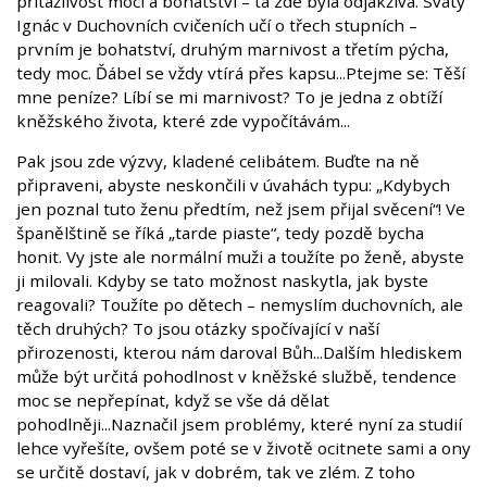
přitažlivost moci a bohatství – ta zde byla odjakživa. Svatý
Ignác v Duchovních cvičeních učí o třech stupních –
prvním je bohatství, druhým marnivost a třetím pýcha,
tedy moc. Ďábel se vždy vtírá přes kapsu...Ptejme se: Těší
mne peníze? Líbí se mi marnivost? To je jedna z obtíží
kněžského života, které zde vypočítávám...
Pak jsou zde výzvy, kladené celibátem. Buďte na ně
připraveni, abyste neskončili v úvahách typu: „Kdybych
jen poznal tuto ženu předtím, než jsem přijal svěcení“! Ve
španělštině se říká „tarde piaste“, tedy pozdě bycha
honit. Vy jste ale normální muži a toužíte po ženě, abyste
ji milovali. Kdyby se tato možnost naskytla, jak byste
reagovali? Toužíte po dětech – nemyslím duchovních, ale
těch druhých? To jsou otázky spočívající v naší
přirozenosti, kterou nám daroval Bůh...Dalším hlediskem
může být určitá pohodlnost v kněžské službě, tendence
moc se nepřepínat, když se vše dá dělat
pohodlněji...Naznačil jsem problémy, které nyní za studií
lehce vyřešíte, ovšem poté se v životě ocitnete sami a ony
se určitě dostaví, jak v dobrém, tak ve zlém. Z toho