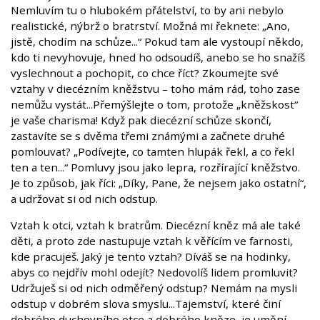
Nemluvím tu o hlubokém přátelství, to by ani nebylo
realistické, nýbrž o bratrství. Možná mi řeknete: „Ano,
jistě, chodím na schůze...“ Pokud tam ale vystoupí někdo,
kdo ti nevyhovuje, hned ho odsoudíš, anebo se ho snažíš
vyslechnout a pochopit, co chce říct? Zkoumejte své
vztahy v diecézním kněžstvu – toho mám rád, toho zase
nemůžu vystát...Přemýšlejte o tom, protože „kněžskost“
je vaše charisma! Když pak diecézní schůze skončí,
zastavíte se s dvěma třemi známými a začnete druhé
pomlouvat? „Podívejte, co tamten hlupák řekl, a co řekl
ten a ten...“ Pomluvy jsou jako lepra, rozřírající kněžstvo.
Je to způsob, jak říci: „Díky, Pane, že nejsem jako ostatní“,
a udržovat si od nich odstup.
Vztah k otci, vztah k bratrům. Diecézní kněz má ale také
děti, a proto zde nastupuje vztah k věřícím ve farnosti,
kde pracuješ. Jaký je tento vztah? Díváš se na hodinky,
abys co nejdřív mohl odejít? Nedovolíš lidem promluvit?
Udržuješ si od nich odměřený odstup? Nemám na mysli
odstup v dobrém slova smyslu...Tajemství, které činí
dobrého duchovního otce a dobrého kněze, je umění