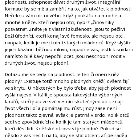
plodnosti, schopnost dávat druhým život. Integrální
formace by se měla zaměřit na to, jak utvářet k plodnosti.
Neřeknu vám nic nového, když poukážu na mnohé a
mnohé kněze, kteří nejsou otci, nýbrž „činovníky
posvátna“. Znáte je z vlastní zkušenosti. Jsou to pečliví
Boží úředníci, kteří konají své řemeslo, ale nejsou otci,
naopak, kolik je mezi nimi starých mládenců. Když slyšíte
jejich kázání i běžnou mluvu, napadne vás, jestli k snídani
namísto bílé kávy nepožili ocet. Jsou neschopni rodit v
druhých život, nejsou plodní.
Dotazujme se tedy na plodnost. Je ten či onen kněz
plodný? Existuje totiž mnoho plodných kněží, ovšem žijí
ve skrytu. U některých by bylo třeba, aby jejich plodnost
vyšla najevo. V Itálii je spousta takovýchto výborných
farářů, kteří jsou ve své vesnici skutečnými otci, znají
život všech lidí a pomáhají mu růst. Jindy zase není
plodnost takto zjevná, avšak je patrná v srdci. Kolik otců
sedí ve zpovědnicích a kolik je tam starých mládenců,
kteří děsí lidi. Kněžské otcovství je plodné. Pokud se
někdo z vás necítí na to, aby se stal otcem, ať jde raději