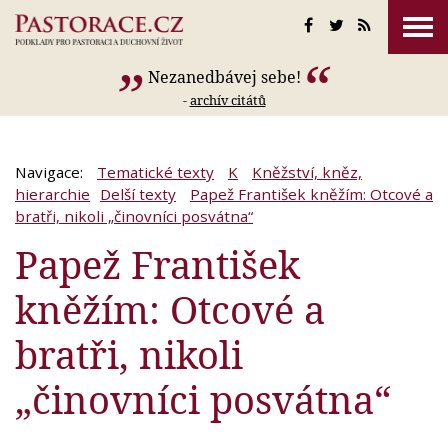
Nezanedbávej sebe!
-
archív citátů
Navigace:
Tematické texty
K
Kněžství, kněz,
hierarchie
Delší texty
Papež František kněžím: Otcové a
bratři, nikoli „činovníci posvátna“
Papež František
kněžím: Otcové a
bratři, nikoli
„činovníci posvátna“