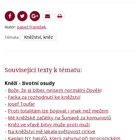
Autor:
papež František
Kněžství, kněz
Témata:
Související texty k tématu:
Kněží - životní osudy
-
Bože, že já blbec nejsem normální člověk
!
-
Facka za rozhodnutí ke kněžství
-
Josef Toufar
-
Proti totalitám lze bojovat i jinak než mečem
-
Mé kněžské začátky na Šumavě za komunistů
-
Kněz ve vřavě bitvy muže proti muži
-
Na kněžství mě lákala světovost církve
-
Kaplan NY hasičů, který zahynul při teroristickém