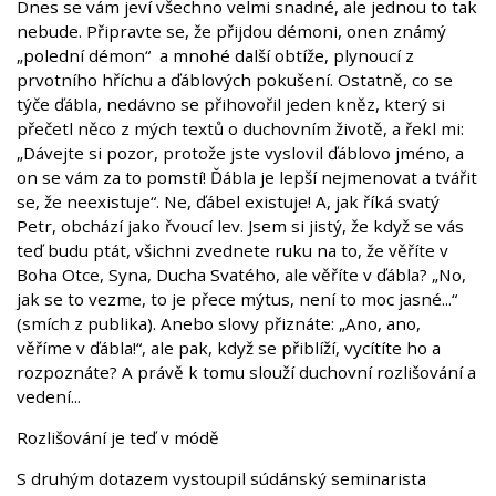
Dnes se vám jeví všechno velmi snadné, ale jednou to tak
nebude. Připravte se, že přijdou démoni, onen známý
„polední démon“ a mnohé další obtíže, plynoucí z
prvotního hříchu a ďáblových pokušení. Ostatně, co se
týče ďábla, nedávno se přihovořil jeden kněz, který si
přečetl něco z mých textů o duchovním životě, a řekl mi:
„Dávejte si pozor, protože jste vyslovil ďáblovo jméno, a
on se vám za to pomstí! Ďábla je lepší nejmenovat a tvářit
se, že neexistuje“. Ne, ďábel existuje! A, jak říká svatý
Petr, obchází jako řvoucí lev. Jsem si jistý, že když se vás
teď budu ptát, všichni zvednete ruku na to, že věříte v
Boha Otce, Syna, Ducha Svatého, ale věříte v ďábla? „No,
jak se to vezme, to je přece mýtus, není to moc jasné...“
(smích z publika). Anebo slovy přiznáte: „Ano, ano,
věříme v ďábla!“, ale pak, když se přiblíží, vycítíte ho a
rozpoznáte? A právě k tomu slouží duchovní rozlišování a
vedení...
Rozlišování je teď v módě
S druhým dotazem vystoupil súdánský seminarista