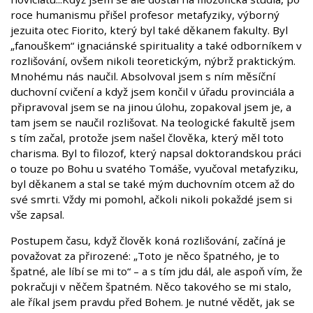
roce humanismu přišel profesor metafyziky, výborný
jezuita otec Fiorito, který byl také děkanem fakulty. Byl
„fanouškem“ ignaciánské spirituality a také odborníkem v
rozlišování, ovšem nikoli teoretickým, nýbrž praktickým.
Mnohému nás naučil. Absolvoval jsem s ním měsíční
duchovní cvičení a když jsem končil v úřadu provinciála a
připravoval jsem se na jinou úlohu, zopakoval jsem je, a
tam jsem se naučil rozlišovat. Na teologické fakultě jsem
s tím začal, protože jsem našel člověka, který měl toto
charisma. Byl to filozof, který napsal doktorandskou práci
o touze po Bohu u svatého Tomáše, vyučoval metafyziku,
byl děkanem a stal se také mým duchovním otcem až do
své smrti. Vždy mi pomohl, ačkoli nikoli pokaždé jsem si
vše zapsal.
Postupem času, když člověk koná rozlišování, začíná je
považovat za přirozené: „Toto je něco špatného, je to
špatné, ale líbí se mi to“ – a s tím jdu dál, ale aspoň vím, že
pokračuji v něčem špatném. Něco takového se mi stalo,
ale říkal jsem pravdu před Bohem. Je nutné vědět, jak se