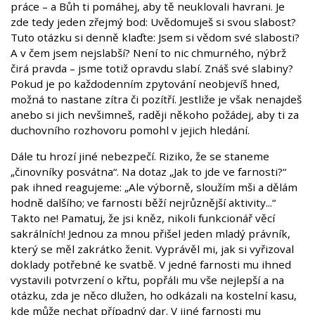
práce – a Bůh ti pomáhej, aby tě neuklovali havrani. Je
zde tedy jeden zřejmý bod: Uvědomuješ si svou slabost?
Tuto otázku si denně klaďte: Jsem si vědom své slabosti?
A v čem jsem nejslabší? Není to nic chmurného, nýbrž
čirá pravda – jsme totiž opravdu slabí. Znáš své slabiny?
Pokud je po každodenním zpytování neobjevíš hned,
možná to nastane zítra či pozítří. Jestliže je však nenajdeš
anebo si jich nevšimneš, raději někoho požádej, aby ti za
duchovního rozhovoru pomohl v jejich hledání.
Dále tu hrozí jiné nebezpečí. Riziko, že se staneme
„činovníky posvátna“. Na dotaz „Jak to jde ve farnosti?“
pak ihned reagujeme: „Ale výborně, sloužím mši a dělám
hodně dalšího; ve farnosti běží nejrůznější aktivity...“
Takto ne! Pamatuj, že jsi kněz, nikoli funkcionář věcí
sakrálních! Jednou za mnou přišel jeden mladý právník,
který se měl zakrátko ženit. Vyprávěl mi, jak si vyřizoval
doklady potřebné ke svatbě. V jedné farnosti mu ihned
vystavili potvrzení o křtu, popřáli mu vše nejlepší a na
otázku, zda je něco dlužen, ho odkázali na kostelní kasu,
kde může nechat případný dar. V jiné farnosti mu