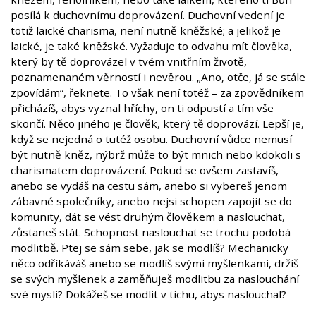
posílá k duchovnímu doprovázení. Duchovní vedení je
totiž laické charisma, není nutně kněžské; a jelikož je
laické, je také kněžské. Vyžaduje to odvahu mít člověka,
který by tě doprovázel v tvém vnitřním životě,
poznamenaném věrností i nevěrou. „Ano, otče, já se stále
zpovídám“, řeknete. To však není totéž – za zpovědníkem
přicházíš, abys vyznal hříchy, on ti odpustí a tím vše
skončí. Něco jiného je člověk, který tě doprovází. Lepší je,
když se nejedná o tutéž osobu. Duchovní vůdce nemusí
být nutně kněz, nýbrž může to být mnich nebo kdokoli s
charismatem doprovázení. Pokud se ovšem zastavíš,
anebo se vydáš na cestu sám, anebo si vybereš jenom
zábavné společníky, anebo nejsi schopen zapojit se do
komunity, dát se vést druhým člověkem a naslouchat,
zůstaneš stát. Schopnost naslouchat se trochu podobá
modlitbě. Ptej se sám sebe, jak se modlíš? Mechanicky
něco odříkáváš anebo se modlíš svými myšlenkami, držíš
se svých myšlenek a zaměňuješ modlitbu za naslouchání
své mysli? Dokážeš se modlit v tichu, abys naslouchal?