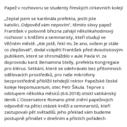
Papež v rozhovoru se studenty římských církevních kolejí
„Zeptal jsem se kardinála prefekta, jestli jste
katolíci...Odpověď vám nepovím“, těmito slovy papež
František v polovině března zahájil několikahodinový
rozhovor s kněžími a seminaristy, kteří studují ve
Věčném městě. „Ale jistě, řekl mi, že ano, ovšem je stále
co zlepšovat!“, dodal vzápětí František před dvoutisícovým
publikem, které se shromáždilo v aule Pavla VI. za
doprovodu kard. Beniamina Stelly, prefekta Kongregace
pro klérus. Setkání, které se odehrávalo bez přítomnosti
sdělovacích prostředků, pro naše mikrofony
bezprostředně přiblížil tehdejší rektor Papežské české
koleje Nepomucenum, otec Petr Šikula. Teprve s
odstupem několika měsíců (6.6.2018) otiskl vatikánský
deník L´Osservatore Romano plné znění papežových
odpovědí na pětici otázek kněží a seminaristů, kteří
zastupovali pět světadílů. Jeho překlad vám budeme
postupně přinášet v dnešním a přístích pořadech.