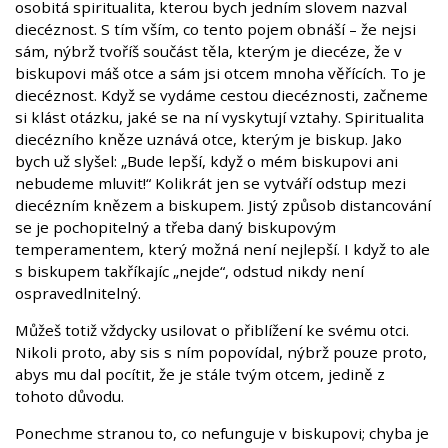
osobitá spiritualita, kterou bych jedním slovem nazval
diecéznost. S tím vším, co tento pojem obnáší – že nejsi
sám, nýbrž tvoříš součást těla, kterým je diecéze, že v
biskupovi máš otce a sám jsi otcem mnoha věřících. To je
diecéznost. Když se vydáme cestou diecéznosti, začneme
si klást otázku, jaké se na ní vyskytují vztahy. Spiritualita
diecézního kněze uznává otce, kterým je biskup. Jako
bych už slyšel: „Bude lepší, když o mém biskupovi ani
nebudeme mluvit!“ Kolikrát jen se vytváří odstup mezi
diecézním knězem a biskupem. Jistý způsob distancování
se je pochopitelný a třeba daný biskupovým
temperamentem, který možná není nejlepší. I když to ale
s biskupem takříkajíc „nejde“, odstud nikdy není
ospravedlnitelný.
Můžeš totiž vždycky usilovat o přiblížení ke svému otci.
Nikoli proto, aby sis s ním popovídal, nýbrž pouze proto,
abys mu dal pocítit, že je stále tvým otcem, jedině z
tohoto důvodu.
Ponechme stranou to, co nefunguje v biskupovi; chyba je