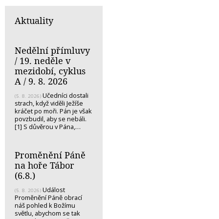
Aktuality
Nedělní přímluvy
/ 19. neděle v
mezidobí, cyklus
A / 9. 8. 2026
Učedníci dostali
(5. 8. 2026)
strach, když viděli Ježíše
kráčet po moři. Pán je však
povzbudil, aby se nebáli.
[1] S důvěrou v Pána,…
Proměnění Páně
na hoře Tábor
(6.8.)
Událost
(5. 8. 2026)
Proměnění Páně obrací
náš pohled k Božímu
světlu, abychom se tak