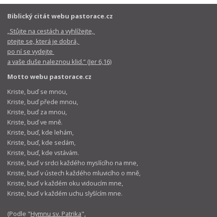
Biblický citát webu pastorace.cz
„Stůjte na cestách a vyhlížejte,
ptejte se, která je dobrá,
po ní se vydejte
a vaše duše naleznou klid.“ (Jer 6,16)
Motto webu pastorace.cz
Kriste, buď se mnou,
Kriste, buď přede mnou,
Kriste, buď za mnou,
Kriste, buď ve mně.
Kriste, buď, kde lehám,
Kriste, buď, kde sedám,
Kriste, buď, kde vstávám.
Kriste, buď v srdci každého myslícího na mne,
Kriste, buď v ústech každého mluvicího o mně,
Kriste, buď v každém oku vidoucím mne,
Kriste, buď v každém uchu slyšícím mne.
(Podle "
Hymnu sv. Patrika
",