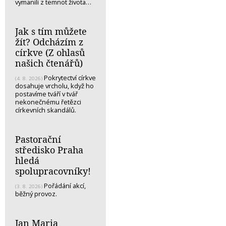
vymanili z temnot života…
Jak s tím můžete
žít? Odcházím z
církve (Z ohlasů
našich čtenářů)
Pokrytectví církve
(4. 8. 2026)
dosahuje vrcholu, když ho
postavíme tváří v tvář
nekonečnému řetězci
církevních skandálů.
Pastorační
středisko Praha
hledá
spolupracovníky!
Pořádání akcí,
(3. 8. 2026)
běžný provoz.
Jan Maria