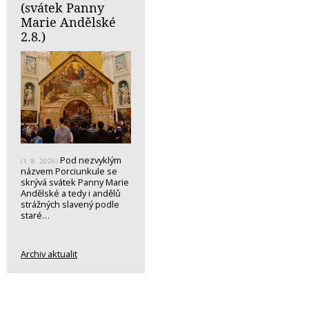
(svátek Panny
Marie Andělské
2.8.)
Pod nezvyklým
(1. 8. 2026)
názvem Porciunkule se
skrývá svátek Panny Marie
Andělské a tedy i andělů
strážných slavený podle
staré…
Archiv aktualit