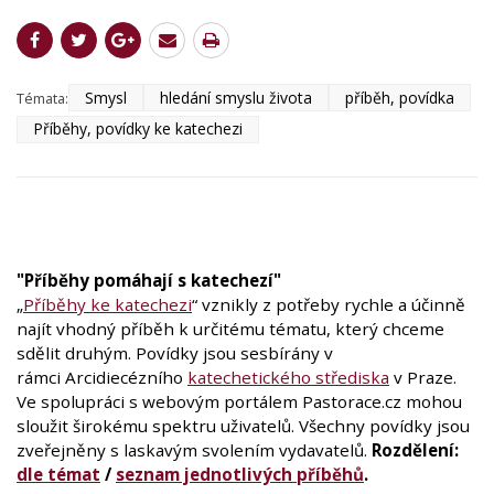
Smysl
hledání smyslu života
příběh, povídka
Témata:
Příběhy, povídky ke katechezi
"Příběhy pomáhají s katechezí"
„
Příběhy ke katechezi
“ vznikly z potřeby rychle a účinně
najít vhodný příběh k určitému tématu, který chceme
sdělit druhým. Povídky jsou sesbírány v
rámci Arcidiecézního
katechetického střediska
v Praze.
Ve spolupráci s webovým portálem Pastorace.cz mohou
sloužit širokému spektru uživatelů. Všechny povídky jsou
zveřejněny s laskavým svolením vydavatelů.
Rozdělení:
dle témat
/
seznam jednotlivých příběhů
.