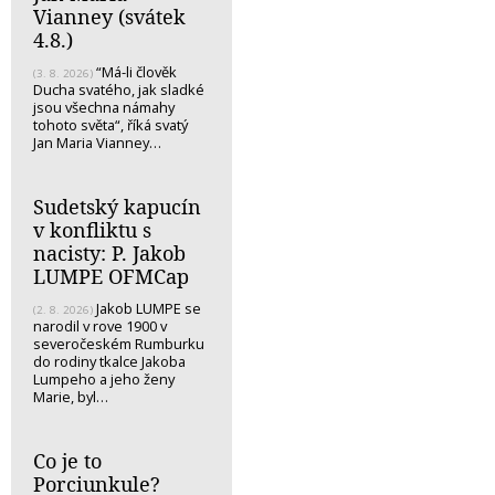
Vianney (svátek
4.8.)
“Má-li člověk
(3. 8. 2026)
Ducha svatého, jak sladké
jsou všechna námahy
tohoto světa“, říká svatý
Jan Maria Vianney…
Sudetský kapucín
v konfliktu s
nacisty: P. Jakob
LUMPE OFMCap
Jakob LUMPE se
(2. 8. 2026)
narodil v rove 1900 v
severočeském Rumburku
do rodiny tkalce Jakoba
Lumpeho a jeho ženy
Marie, byl…
Co je to
Porciunkule?