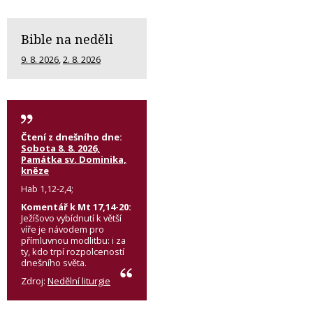
Bible na neděli
9. 8. 2026
,
2. 8. 2026
Čtení z dnešního dne:
Sobota 8. 8. 2026,
Památka sv. Dominika,
kněze
Hab 1,12-2,4;
Komentář k Mt 17,14-20:
Ježíšovo vybídnutí k větší
víře je návodem pro
přímluvnou modlitbu: i za
ty, kdo trpí rozpolceností
dnešního světa.
Zdroj:
Nedělní liturgie