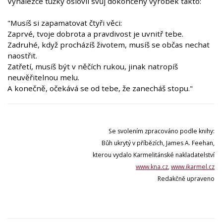
Vynálezce tužky oslovil svůj dokončený výrobek takto:
"Musíš si zapamatovat čtyři věci:
Zaprvé, tvoje dobrota a pravdivost je uvnitř tebe.
Zadruhé, když procházíš životem, musíš se občas nechat
naostřit.
Zatřetí, musíš být v něčích rukou, jinak natropíš
neuvěřitelnou melu.
A konečně, očekává se od tebe, že zanecháš stopu."
Se svolením zpracováno podle knihy:
Bůh ukrytý v příbězích, James A. Feehan,
kterou vydalo Karmelitánské nakladatelství
www.kna.cz
,
www.ikarmel.cz
Redakčně upraveno