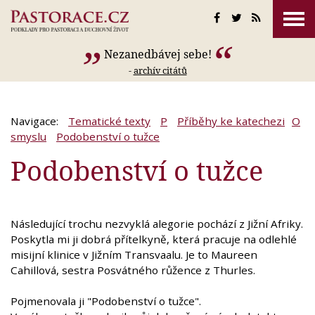
Nezanedbávej sebe!
-
archív citátů
Navigace:
Tematické texty
P
Příběhy ke katechezi
O
smyslu
Podobenství o tužce
Podobenství o tužce
Následující trochu nezvyklá alegorie pochází z Jižní Afriky.
Poskytla mi ji dobrá přítelkyně, která pracuje na odlehlé
misijní klinice v Jižním Transvaalu. Je to Maureen
Cahillová, sestra Posvátného růžence z Thurles.
Pojmenovala ji "Podobenství o tužce".