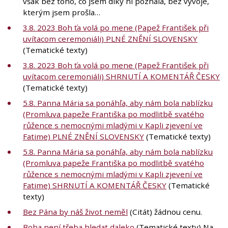
však bez toho, co jsem díky ní poznala, bez vývoje,
kterým jsem prošla…
3.8. 2023 Boh ťa volá po mene (Papež František při
uvítacom ceremoniáli) PLNÉ ZNĚNÍ SLOVENSKY
(Tematické texty)
3.8. 2023 Boh ťa volá po mene (Papež František při
uvítacom ceremoniáli) SHRNUTÍ A KOMENTÁŘ ČESKY
(Tematické texty)
5.8. Panna Mária sa ponáhľa, aby nám bola nablízku
(Promluva papeže Františka po modlitbě svatého
růžence s nemocnými mladými v Kapli zjevení ve
Fatime) PLNÉ ZNĚNÍ SLOVENSKY
(Tematické texty)
5.8. Panna Mária sa ponáhľa, aby nám bola nablízku
(Promluva papeže Františka po modlitbě svatého
růžence s nemocnými mladými v Kapli zjevení ve
Fatime) SHRNUTÍ A KOMENTÁŘ ČESKY
(Tematické
texty)
Bez Pána by náš život neměl
(Citát) žádnou cenu.
Boha není třeba hledat daleko
(Tematické texty) Na