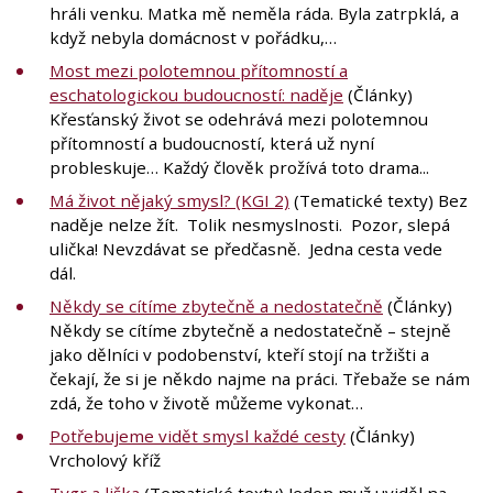
hráli venku. Matka mě neměla ráda. Byla zatrpklá, a
když nebyla domácnost v pořádku,…
Most mezi polotemnou přítomností a
eschatologickou budoucností: naděje
(Články)
Křesťanský život se odehrává mezi polotemnou
přítomností a budoucností, která už nyní
probleskuje… Každý člověk prožívá toto drama...
Má život nějaký smysl? (KGI 2)
(Tematické texty) Bez
naděje nelze žít. Tolik nesmyslnosti. Pozor, slepá
ulička! Nevzdávat se předčasně. Jedna cesta vede
dál.
Někdy se cítíme zbytečně a nedostatečně
(Články)
Někdy se cítíme zbytečně a nedostatečně – stejně
jako dělníci v podobenství, kteří stojí na tržišti a
čekají, že si je někdo najme na práci. Třebaže se nám
zdá, že toho v životě můžeme vykonat…
Potřebujeme vidět smysl každé cesty
(Články)
Vrcholový kříž
Tygr a liška
(Tematické texty) Jeden muž uviděl na