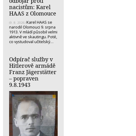
odbojář proti
nacistům: Karel
HAAS z Olomouce
Karel HAAS se
(9. 8. 2026)
narodil Olomouci 9. srpna
1913. V mládí působil velmi
aktivně ve skautingu. Poté,
co vystudoval učitelský…
Odpírač služby v
Hitlerově armádě
Franz Jägerstätter
– popraven
9.8.1943