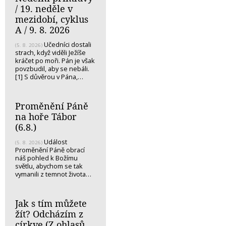
/ 19. neděle v
mezidobí, cyklus
A / 9. 8. 2026
Učedníci dostali
(5. 8. 2026)
strach, když viděli Ježíše
kráčet po moři. Pán je však
povzbudil, aby se nebáli.
[1] S důvěrou v Pána,…
Proměnění Páně
na hoře Tábor
(6.8.)
Událost
(5. 8. 2026)
Proměnění Páně obrací
náš pohled k Božímu
světlu, abychom se tak
vymanili z temnot života…
Jak s tím můžete
žít? Odcházím z
církve (Z ohlasů