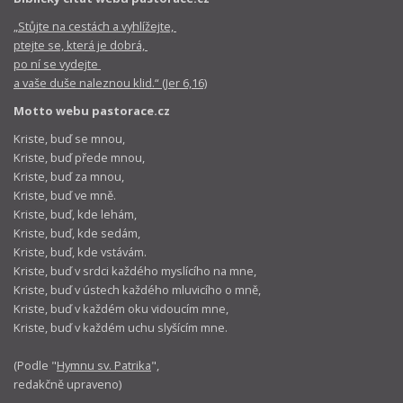
„Stůjte na cestách a vyhlížejte,
ptejte se, která je dobrá,
po ní se vydejte
a vaše duše naleznou klid.“ (Jer 6,16)
Motto webu pastorace.cz
Kriste, buď se mnou,
Kriste, buď přede mnou,
Kriste, buď za mnou,
Kriste, buď ve mně.
Kriste, buď, kde lehám,
Kriste, buď, kde sedám,
Kriste, buď, kde vstávám.
Kriste, buď v srdci každého myslícího na mne,
Kriste, buď v ústech každého mluvicího o mně,
Kriste, buď v každém oku vidoucím mne,
Kriste, buď v každém uchu slyšícím mne.
(Podle "
Hymnu sv. Patrika
",
redakčně upraveno)