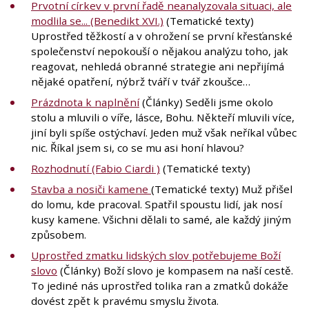
Prvotní církev v první řadě neanalyzovala situaci, ale
modlila se... (Benedikt XVI.)
(Tematické texty)
Uprostřed těžkostí a v ohrožení se první křesťanské
společenství nepokouší o nějakou analýzu toho, jak
reagovat, nehledá obranné strategie ani nepřijímá
nějaké opatření, nýbrž tváří v tvář zkoušce…
Prázdnota k naplnění
(Články) Seděli jsme okolo
stolu a mluvili o víře, lásce, Bohu. Někteří mluvili více,
jiní byli spíše ostýchaví. Jeden muž však neříkal vůbec
nic. Říkal jsem si, co se mu asi honí hlavou?
Rozhodnutí (Fabio Ciardi )
(Tematické texty)
Stavba a nosiči kamene
(Tematické texty) Muž přišel
do lomu, kde pracoval. Spatřil spoustu lidí, jak nosí
kusy kamene. Všichni dělali to samé, ale každý jiným
způsobem.
Uprostřed zmatku lidských slov potřebujeme Boží
slovo
(Články) Boží slovo je kompasem na naší cestě.
To jediné nás uprostřed tolika ran a zmatků dokáže
dovést zpět k pravému smyslu života.