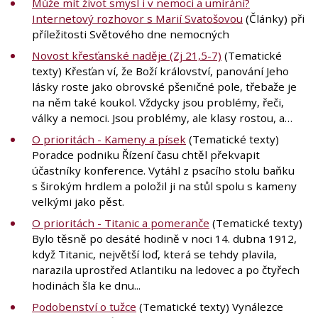
Může mít život smysl i v nemoci a umírání?
Internetový rozhovor s Marií Svatošovou
(Články) při
příležitosti Světového dne nemocných
Novost křesťanské naděje (Zj 21,5-7)
(Tematické
texty) Křesťan ví, že Boží království, panování Jeho
lásky roste jako obrovské pšeničné pole, třebaže je
na něm také koukol. Vždycky jsou problémy, řeči,
války a nemoci. Jsou problémy, ale klasy rostou, a…
O prioritách - Kameny a písek
(Tematické texty)
Poradce podniku Řízení času chtěl překvapit
účastníky konference. Vytáhl z psacího stolu baňku
s širokým hrdlem a položil ji na stůl spolu s kameny
velkými jako pěst.
O prioritách - Titanic a pomeranče
(Tematické texty)
Bylo těsně po desáté hodině v noci 14. dubna 1912,
když Titanic, největší loď, která se tehdy plavila,
narazila uprostřed Atlantiku na ledovec a po čtyřech
hodinách šla ke dnu...
Podobenství o tužce
(Tematické texty) Vynálezce