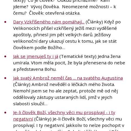
jdeme? Vývoj člověka. Neomezené možnosti – k
čemu? Člověk: otevřená otázka.
Dary Vzkříšeného nám pomáhají...
(Články) Když po
Velikonocích přišel vzkříšený Ježíš mezi vyděšené
apoštoly, přinesl jim pět velkých darů. Ježíšovy
velikonoční dary ukazují cestu k tomu, jak se stát
člověkem podle Božího…
Jak se jmenuješ ty i já
(Tematické texty) Jedna žena
umírala. Vtom měla pocit, že byla přenesena do nebe
a představena Bohu.
Jak svatý Ambrož neměl čas ... na svatého Augustina
(Články) Ambrož nevěděl o léčkách mého života.
Nemohl jsem se ho ale zeptat, protože mě od něj
oddělovaly zástupy ustaraných lidí, jimž v jejich
slabosti sloužil…
Je-li člověk Boží, všechny věci mu prospívají - i ty
negativní
(Články) Je-li člověk Boží, všechny věci mu
prospívají. I ty negativní. Jakkoliv to nelze pochopit v