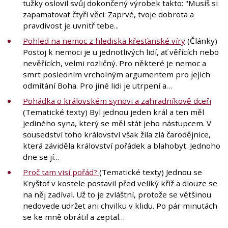
tužky oslovil svůj dokončený výrobek takto: "Musíš si
zapamatovat čtyři věci: Zaprvé, tvoje dobrota a
pravdivost je uvnitř tebe...
Pohled na nemoc z hlediska křesťanské víry
(Články)
Postoj k nemoci je u jednotlivých lidí, ať věřících nebo
nevěřících, velmi rozličný. Pro některé je nemoc a
smrt posledním vrcholným argumentem pro jejich
odmítání Boha. Pro jiné lidi je utrpení a…
Pohádka o královském synovi a zahradníkově dceři
(Tematické texty) Byl jednou jeden král a ten měl
jediného syna, který se měl stát jeho nástupcem. V
sousedství toho království však žila zlá čarodějnice,
která záviděla království pořádek a blahobyt. Jednoho
dne se jí…
Proč tam visí pořád?
(Tematické texty) Jednou se
Kryštof v kostele postavil před veliký kříž a dlouze se
na něj zadíval. Už to je zvláštní, protože se většinou
nedovede udržet ani chvilku v klidu. Po pár minutách
se ke mně obrátil a zeptal…