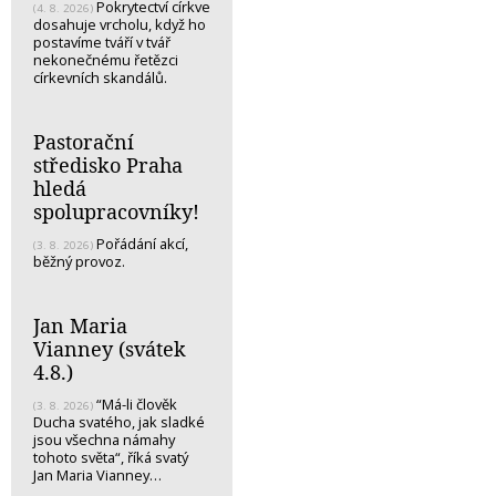
Pokrytectví církve
(4. 8. 2026)
dosahuje vrcholu, když ho
postavíme tváří v tvář
nekonečnému řetězci
církevních skandálů.
Pastorační
středisko Praha
hledá
spolupracovníky!
Pořádání akcí,
(3. 8. 2026)
běžný provoz.
Jan Maria
Vianney (svátek
4.8.)
“Má-li člověk
(3. 8. 2026)
Ducha svatého, jak sladké
jsou všechna námahy
tohoto světa“, říká svatý
Jan Maria Vianney…