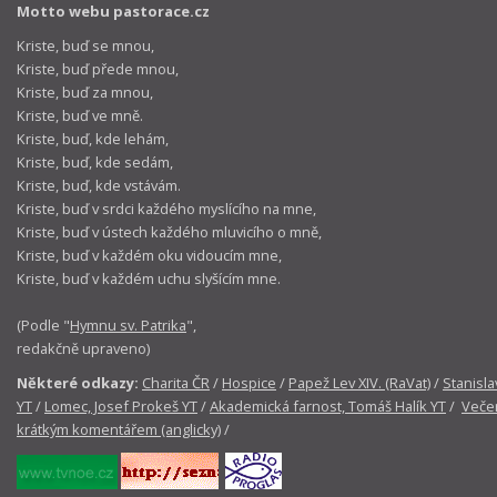
Motto webu pastorace.cz
Kriste, buď se mnou,
Kriste, buď přede mnou,
Kriste, buď za mnou,
Kriste, buď ve mně.
Kriste, buď, kde lehám,
Kriste, buď, kde sedám,
Kriste, buď, kde vstávám.
Kriste, buď v srdci každého myslícího na mne,
Kriste, buď v ústech každého mluvicího o mně,
Kriste, buď v každém oku vidoucím mne,
Kriste, buď v každém uchu slyšícím mne.
(Podle "
Hymnu sv. Patrika
",
redakčně upraveno)
Některé odkazy:
Charita ČR
/
Hospice
/
Papež Lev XIV. (RaVat)
/
Stanisla
YT
/
Lomec, Josef Prokeš YT
/
Akademická farnost, Tomáš Halík YT
/
Večer
krátkým komentářem (anglicky)
/