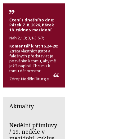
Čtení z dnešního dne:
Pátek 7. 8. 2026, Pátek
18. týdne v mezidobí
Nah 2,1.3; 3,1-3.6-7;
Komentář k Mt 16,24-28:
Ztráta vlastních jistot a
falešných představ ať je
pozváním k tomu, aby mě
Ježíš naplnil. Chci mu k
tomu dát prostor!
Zdroj:
Nedělní liturgie
Aktuality
Nedělní přímluvy
/ 19. neděle v
mezidobí, cyklus