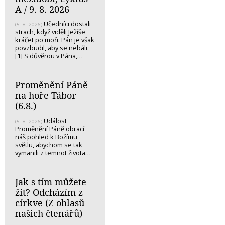
A / 9. 8. 2026
Učedníci dostali
(5. 8. 2026)
strach, když viděli Ježíše
kráčet po moři. Pán je však
povzbudil, aby se nebáli.
[1] S důvěrou v Pána,…
Proměnění Páně
na hoře Tábor
(6.8.)
Událost
(5. 8. 2026)
Proměnění Páně obrací
náš pohled k Božímu
světlu, abychom se tak
vymanili z temnot života…
Jak s tím můžete
žít? Odcházím z
církve (Z ohlasů
našich čtenářů)