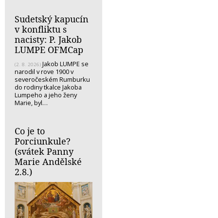
Sudetský kapucín
v konfliktu s
nacisty: P. Jakob
LUMPE OFMCap
Jakob LUMPE se
(2. 8. 2026)
narodil v rove 1900 v
severočeském Rumburku
do rodiny tkalce Jakoba
Lumpeho a jeho ženy
Marie, byl…
Co je to
Porciunkule?
(svátek Panny
Marie Andělské
2.8.)