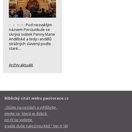
Pod nezvyklým
(1. 8. 2026)
názvem Porciunkule se
skrývá svátek Panny Marie
Andělské a tedy i andělů
strážných slavený podle
staré…
Archiv aktualit
Biblický citát webu pastorace.cz
„Stůjte na cestách a vyhlížejte,
ptejte se, která je dobrá,
po ní se vydejte
a vaše duše naleznou klid.“ (Jer 6,16)