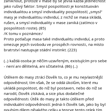
zaniknout, protože v mase by se jevila každá jedinečnost
jako rušivý faktor. Smysl pospolitosti je konstituován
individualitou a smysl individuality pospolitostí; „smysl“
masy je individualitou individuí, z nichž se masa skládá,
rušen, a smysl individuality v mase zaniká (zatímco v
pospolitosti roste). (85)
/K tomu v poznámce:/
Proto potlačuje masa také individualitu individuí, a proto
omezuje jejich svobodu ve prospěch rovnosti:, na místo
bratrství nastupuje stádní instinkt. (223)
(...) každá osoba je něčím uzavřeným, existujícím pro sebe
- není ani dělitelná, ani sčitatelná. (86) (...)
Útěkem do masy ztrácí člověk to, co je mu nejvlastnější:
odpovědnost; tím však, že se oddá úkolům, které mu
ukládá pospolitost, do níž byl postaven, nebo do níž se
narodil, člověk získává, a sice plus dodatečné
odpovědnosti. Útěk do masy je takto útěkem před
individuální odpovědností. Jedná-li člověk tak, jako by byl
pouhým dílem nějakého celku a teprve tento celek tím