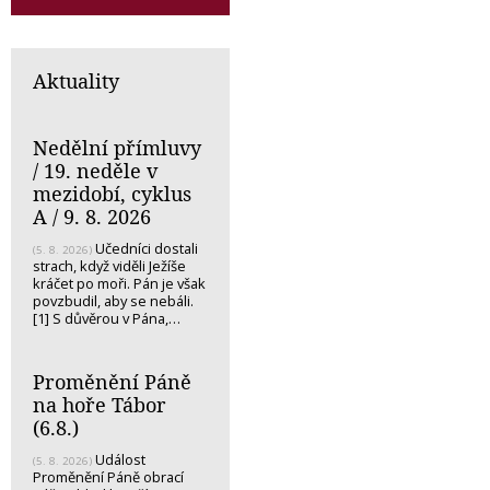
Aktuality
Nedělní přímluvy
/ 19. neděle v
mezidobí, cyklus
A / 9. 8. 2026
Učedníci dostali
(5. 8. 2026)
strach, když viděli Ježíše
kráčet po moři. Pán je však
povzbudil, aby se nebáli.
[1] S důvěrou v Pána,…
Proměnění Páně
na hoře Tábor
(6.8.)
Událost
(5. 8. 2026)
Proměnění Páně obrací