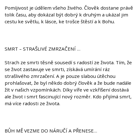
Pomíjivost je údělem všeho živého. Člověk dostane právě
tolik času, aby dokázal být dobrý k druhým a ukázal jim
cestu ke světlu, k lásce, ke trošce štěstí a k Bohu.
SMRT – STRAŠLIVÉ ZMRZAČENÍ …
Strach ze smrti těsně sousedí s radostí ze života. Tím, že
se život zastavuje ve smrti, získává umírání ráz
strašlivého zmrzačení. A je pouze slabou útěchou
prohlašovat, že byl někdo dobrý člověk a že bude nadále
žít v našich vzpomínkách. Díky víře ve vzkříšení dostává
ale život i smrt fascinující nový rozměr. Kdo přijímá smrt,
má více radosti ze života.
BŮH MĚ VEZME DO NÁRUČÍ A PŘENESE…