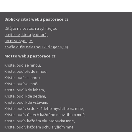
Biblický citát webu pastorace.cz
„Stůjte na cestách a vyhlížejte,
ptejte se, která je dobrá,
po ní se vydejte
a vaše duše naleznou klid.“ (Jer 6,16)
Motto webu pastorace.cz
Kriste, buď se mnou,
Kriste, buď přede mnou,
Kriste, buď za mnou,
Kriste, buď ve mně.
Kriste, buď, kde lehám,
Kriste, buď, kde sedám,
Kriste, buď, kde vstávám.
Kriste, buď v srdci každého myslícího na mne,
Kriste, buď v ústech každého mluvicího o mně,
Kriste, buď v každém oku vidoucím mne,
Kriste, buď v každém uchu slyšícím mne.