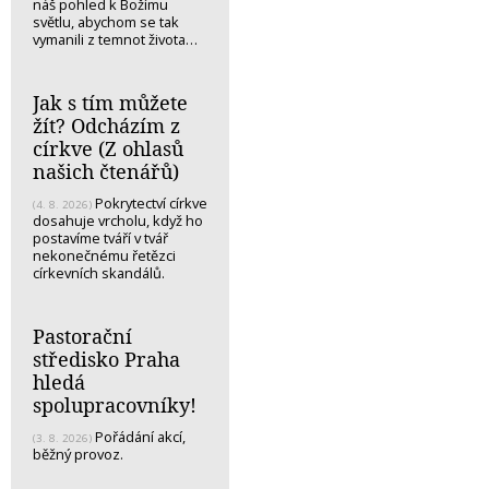
náš pohled k Božímu
světlu, abychom se tak
vymanili z temnot života…
Jak s tím můžete
žít? Odcházím z
církve (Z ohlasů
našich čtenářů)
Pokrytectví církve
(4. 8. 2026)
dosahuje vrcholu, když ho
postavíme tváří v tvář
nekonečnému řetězci
církevních skandálů.
Pastorační
středisko Praha
hledá
spolupracovníky!
Pořádání akcí,
(3. 8. 2026)
běžný provoz.