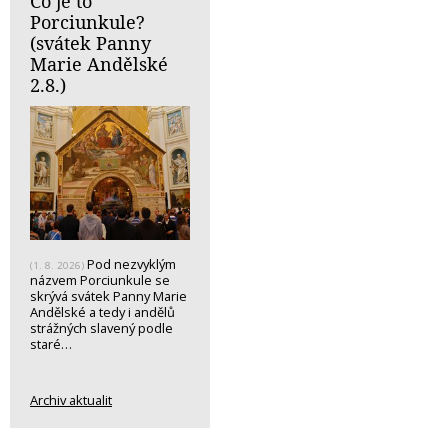
Co je to
Porciunkule?
(svátek Panny
Marie Andělské
2.8.)
Pod nezvyklým
(1. 8. 2026)
názvem Porciunkule se
skrývá svátek Panny Marie
Andělské a tedy i andělů
strážných slavený podle
staré…
Archiv aktualit