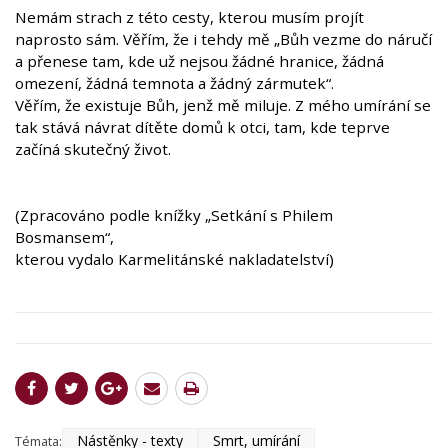
Nemám strach z této cesty, kterou musím projít
naprosto sám. Věřím, že i tehdy mě „Bůh vezme do náručí
a přenese tam, kde už nejsou žádné hranice, žádná
omezení, žádná temnota a žádný zármutek“.
Věřím, že existuje Bůh, jenž mě miluje. Z mého umírání se
tak stává návrat dítěte domů k otci, tam, kde teprve
začíná skutečný život.
(Zpracováno podle knížky „Setkání s Philem
Bosmansem“,
kterou vydalo Karmelitánské nakladatelství)
Nástěnky - texty
Smrt, umírání
Témata: