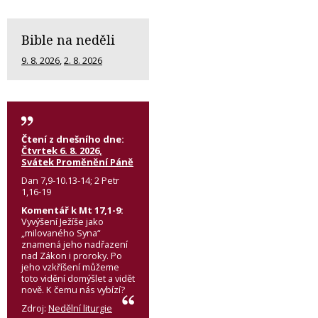
Bible na neděli
9. 8. 2026
,
2. 8. 2026
Čtení z dnešního dne:
Čtvrtek 6. 8. 2026,
Svátek Proměnění Páně
Dan 7,9-10.13-14; 2 Petr
1,16-19
Komentář k Mt 17,1-9:
Vyvýšení Ježíše jako
„milovaného Syna“
znamená jeho nadřazení
nad Zákon i proroky. Po
jeho vzkříšení můžeme
toto vidění domýšlet a vidět
nově. K čemu nás vybízí?
Zdroj:
Nedělní liturgie