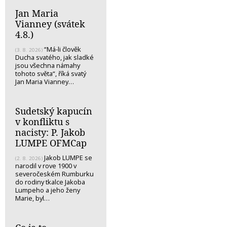
Jan Maria
Vianney (svátek
4.8.)
“Má-li člověk
(3. 8. 2026)
Ducha svatého, jak sladké
jsou všechna námahy
tohoto světa“, říká svatý
Jan Maria Vianney…
Sudetský kapucín
v konfliktu s
nacisty: P. Jakob
LUMPE OFMCap
Jakob LUMPE se
(2. 8. 2026)
narodil v rove 1900 v
severočeském Rumburku
do rodiny tkalce Jakoba
Lumpeho a jeho ženy
Marie, byl…