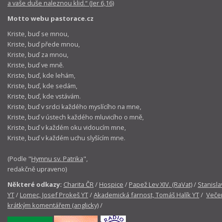
a vaše duše naleznou klid.“ (Jer 6,16)
Motto webu pastorace.cz
Kriste, buď se mnou,
Kriste, buď přede mnou,
Kriste, buď za mnou,
Kriste, buď ve mně.
Kriste, buď, kde lehám,
Kriste, buď, kde sedám,
Kriste, buď, kde vstávám.
Kriste, buď v srdci každého myslícího na mne,
Kriste, buď v ústech každého mluvicího o mně,
Kriste, buď v každém oku vidoucím mne,
Kriste, buď v každém uchu slyšícím mne.
(Podle "
Hymnu sv. Patrika
",
redakčně upraveno)
Některé odkazy:
Charita ČR
/
Hospice
/
Papež Lev XIV. (RaVat)
/
Stanisla
YT
/
Lomec, Josef Prokeš YT
/
Akademická farnost, Tomáš Halík YT
/
Večer
krátkým komentářem (anglicky)
/