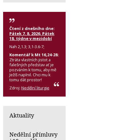
Čtení z dnešního dne:
Pátek 7. 8. 2026, Pátek
18. týdne v mezidobí
Nah 2,1.3; 3,1-3.6-7;
Komentář k Mt 16,24-28:
Ztráta vlastních jistot a
falešných představ ať je
pozváním k tomu, aby mě
Ježíš naplnil. Chci mu k
tomu dát prostor!
Zdroj:
Nedělní liturgie
Aktuality
Nedělní přímluvy