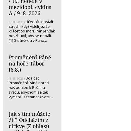
/ 19. neděle v
mezidobí, cyklus
A / 9. 8. 2026
Učedníci dostali
(5. 8. 2026)
strach, když viděli Ježíše
kráčet po moři. Pán je však
povzbudil, aby se nebáli.
[1] S důvěrou v Pána,…
Proměnění Páně
na hoře Tábor
(6.8.)
Událost
(5. 8. 2026)
Proměnění Páně obrací
náš pohled k Božímu
světlu, abychom se tak
vymanili z temnot života…
Jak s tím můžete
žít? Odcházím z
církve (Z ohlasů