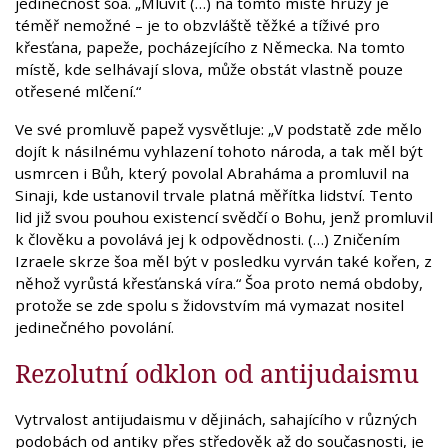
jedinečnost šoa. „Mluvit (…) na tomto místě hrůzy je
téměř nemožné – je to obzvláště těžké a tíživé pro
křesťana, papeže, pocházejícího z Německa. Na tomto
místě, kde selhávají slova, může obstát vlastně pouze
otřesené mlčení.“
Ve své promluvě papež vysvětluje: „V podstatě zde mělo
dojít k násilnému vyhlazení tohoto národa, a tak měl být
usmrcen i Bůh, který povolal Abraháma a promluvil na
Sinaji, kde ustanovil trvale platná měřítka lidství. Tento
lid již svou pouhou existencí svědčí o Bohu, jenž promluvil
k člověku a povolává jej k odpovědnosti. (…) Zničením
Izraele skrze šoa měl být v posledku vyrván také kořen, z
něhož vyrůstá křesťanská víra.“ Šoa proto nemá obdoby,
protože se zde spolu s židovstvím má vymazat nositel
jedinečného povolání.
Rezolutní odklon od antijudaismu
Vytrvalost antijudaismu v dějinách, sahajícího v různých
podobách od antiky přes středověk až do současnosti, je