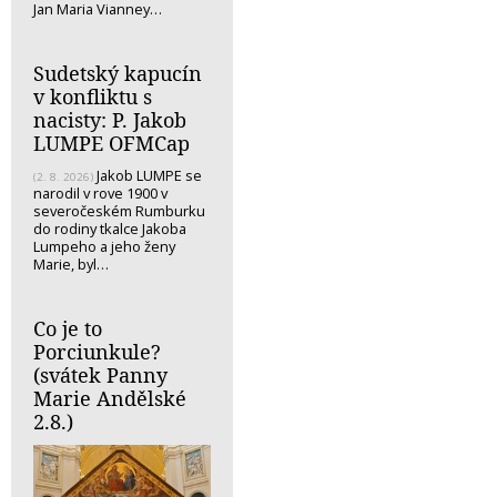
Jan Maria Vianney…
Sudetský kapucín
v konfliktu s
nacisty: P. Jakob
LUMPE OFMCap
Jakob LUMPE se
(2. 8. 2026)
narodil v rove 1900 v
severočeském Rumburku
do rodiny tkalce Jakoba
Lumpeho a jeho ženy
Marie, byl…
Co je to
Porciunkule?
(svátek Panny
Marie Andělské
2.8.)