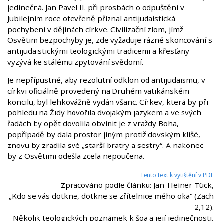
jedinečná. Jan Pavel II. při prosbách o odpuštění v
Jubilejním roce otevřeně přiznal antijudaistická
pochybení v dějinách církve. Civilizační zlom, jímž
Osvětim bezpochyby je, zde vyžaduje rázné skoncování s
antijudaistickými teologickými tradicemi a křesťany
vyzývá ke stálému zpytování svědomí.
Je nepřípustné, aby rezolutní odklon od antijudaismu, v
církvi oficiálně provedený na Druhém vatikánském
koncilu, byl lehkovážně vydán všanc. Církev, která by při
pohledu na Židy hovořila dvojakým jazykem a ve svých
řadách by opět dovolila obvinit je z vraždy Boha,
popřípadě by dala prostor jiným protižidovským klišé,
znovu by zradila své „starší bratry a sestry“. A nakonec
by z Osvětimi odešla zcela nepoučena.
Tento text k vytištění v PDF
Zpracováno podle článku: Jan-Heiner Tück,
„Kdo se vás dotkne, dotkne se zřítelnice mého oka“ (Zach
2,12).
Několik teologických poznámek k šoa a její jedinečnosti,