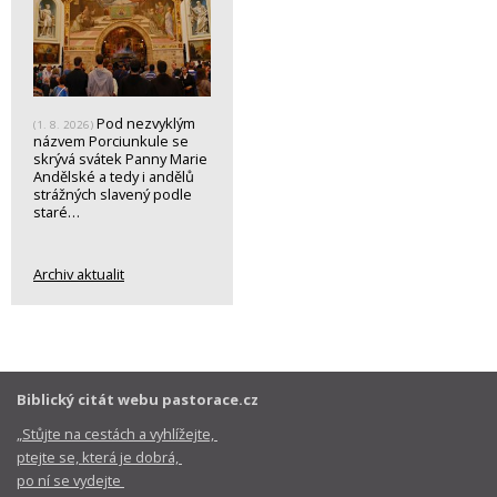
Pod nezvyklým
(1. 8. 2026)
názvem Porciunkule se
skrývá svátek Panny Marie
Andělské a tedy i andělů
strážných slavený podle
staré…
Archiv aktualit
Biblický citát webu pastorace.cz
„Stůjte na cestách a vyhlížejte,
ptejte se, která je dobrá,
po ní se vydejte