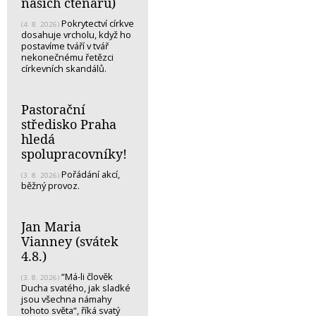
našich čtenářů)
Pokrytectví církve
(4. 8. 2026)
dosahuje vrcholu, když ho
postavíme tváří v tvář
nekonečnému řetězci
církevních skandálů.
Pastorační
středisko Praha
hledá
spolupracovníky!
Pořádání akcí,
(3. 8. 2026)
běžný provoz.
Jan Maria
Vianney (svátek
4.8.)
“Má-li člověk
(3. 8. 2026)
Ducha svatého, jak sladké
jsou všechna námahy
tohoto světa“, říká svatý