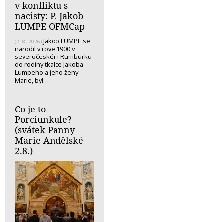
v konfliktu s
nacisty: P. Jakob
LUMPE OFMCap
Jakob LUMPE se
(2. 8. 2026)
narodil v rove 1900 v
severočeském Rumburku
do rodiny tkalce Jakoba
Lumpeho a jeho ženy
Marie, byl…
Co je to
Porciunkule?
(svátek Panny
Marie Andělské
2.8.)