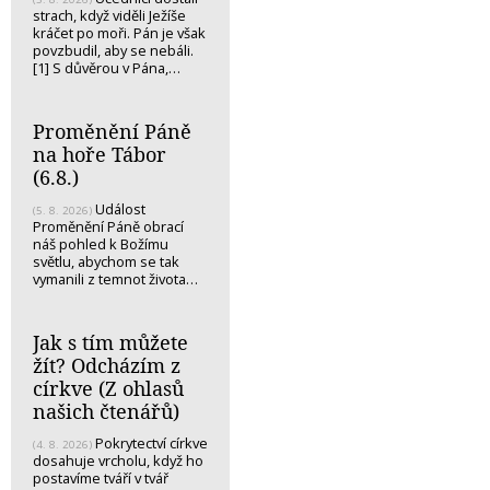
strach, když viděli Ježíše
kráčet po moři. Pán je však
povzbudil, aby se nebáli.
[1] S důvěrou v Pána,…
Proměnění Páně
na hoře Tábor
(6.8.)
Událost
(5. 8. 2026)
Proměnění Páně obrací
náš pohled k Božímu
světlu, abychom se tak
vymanili z temnot života…
Jak s tím můžete
žít? Odcházím z
církve (Z ohlasů
našich čtenářů)
Pokrytectví církve
(4. 8. 2026)
dosahuje vrcholu, když ho
postavíme tváří v tvář