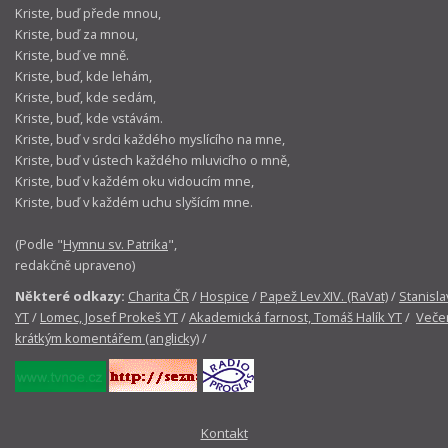
Kriste, buď přede mnou,
Kriste, buď za mnou,
Kriste, buď ve mně.
Kriste, buď, kde lehám,
Kriste, buď, kde sedám,
Kriste, buď, kde vstávám.
Kriste, buď v srdci každého myslícího na mne,
Kriste, buď v ústech každého mluvicího o mně,
Kriste, buď v každém oku vidoucím mne,
Kriste, buď v každém uchu slyšícím mne.
(Podle "
Hymnu sv. Patrika
",
redakčně upraveno)
Některé odkazy:
Charita ČR
/
Hospice
/
Papež Lev XIV. (RaVat)
/
Stanisla
YT
/
Lomec, Josef Prokeš YT
/
Akademická farnost, Tomáš Halík YT
/
Večer
krátkým komentářem (anglicky)
/
Kontakt