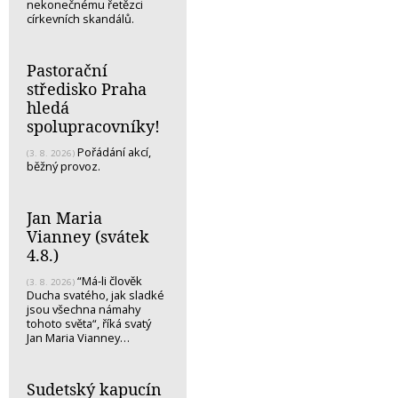
nekonečnému řetězci
církevních skandálů.
Pastorační
středisko Praha
hledá
spolupracovníky!
Pořádání akcí,
(3. 8. 2026)
běžný provoz.
Jan Maria
Vianney (svátek
4.8.)
“Má-li člověk
(3. 8. 2026)
Ducha svatého, jak sladké
jsou všechna námahy
tohoto světa“, říká svatý
Jan Maria Vianney…
Sudetský kapucín