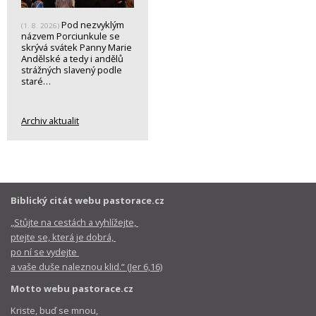
Pod nezvyklým
(1. 8. 2026)
názvem Porciunkule se
skrývá svátek Panny Marie
Andělské a tedy i andělů
strážných slavený podle
staré…
Archiv aktualit
Biblický citát webu pastorace.cz
„Stůjte na cestách a vyhlížejte,
ptejte se, která je dobrá,
po ní se vydejte
a vaše duše naleznou klid.“ (Jer 6,16)
Motto webu pastorace.cz
Kriste, buď se mnou,