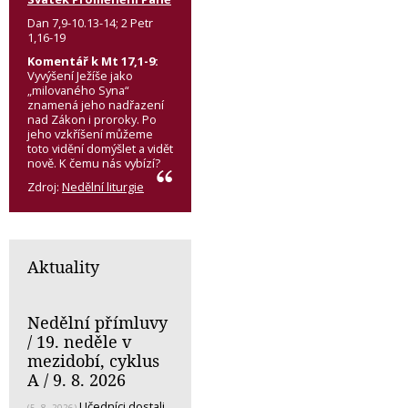
Dan 7,9-10.13-14; 2 Petr
1,16-19
Komentář k Mt 17,1-9:
Vyvýšení Ježíše jako
„milovaného Syna“
znamená jeho nadřazení
nad Zákon i proroky. Po
jeho vzkříšení můžeme
toto vidění domýšlet a vidět
nově. K čemu nás vybízí?
Zdroj:
Nedělní liturgie
Aktuality
Nedělní přímluvy
/ 19. neděle v
mezidobí, cyklus
A / 9. 8. 2026
Učedníci dostali
(5. 8. 2026)