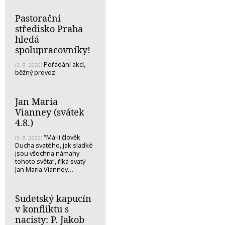
Pastorační
středisko Praha
hledá
spolupracovníky!
Pořádání akcí,
(3. 8. 2026)
běžný provoz.
Jan Maria
Vianney (svátek
4.8.)
“Má-li člověk
(3. 8. 2026)
Ducha svatého, jak sladké
jsou všechna námahy
tohoto světa“, říká svatý
Jan Maria Vianney…
Sudetský kapucín
v konfliktu s
nacisty: P. Jakob