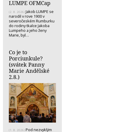
LUMPE OFMCap
Jakob LUMPE se
(2. 8. 2026)
narodil v rove 1900 v
severočeském Rumburku
do rodiny tkalce Jakoba
Lumpeho a jeho ženy
Marie, byl…
Co je to
Porciunkule?
(svátek Panny
Marie Andělské
2.8.)
Pod nezvyklým
(1. 8. 2026)