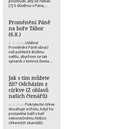
povzbudil, aby se nebáli.
[1] S důvěrou v Pána,…
Proměnění Páně
na hoře Tábor
(6.8.)
Událost
(5. 8. 2026)
Proměnění Páně obrací
náš pohled k Božímu
světlu, abychom se tak
vymanili z temnot života…
Jak s tím můžete
žít? Odcházím z
církve (Z ohlasů
našich čtenářů)
Pokrytectví církve
(4. 8. 2026)
dosahuje vrcholu, když ho
postavíme tváří v tvář
nekonečnému řetězci
církevních skandálů.