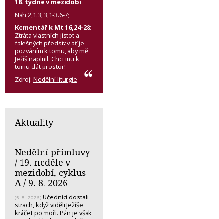
18. týdne v mezidobí
Nah 2,1.3; 3,1-3.6-7;
Komentář k Mt 16,24-28:
Ztráta vlastních jistot a
falešných představ ať je
pozváním k tomu, aby mě
Ježíš naplnil. Chci mu k
tomu dát prostor!
Zdroj:
Nedělní liturgie
Aktuality
Nedělní přímluvy
/ 19. neděle v
mezidobí, cyklus
A / 9. 8. 2026
Učedníci dostali
(5. 8. 2026)
strach, když viděli Ježíše
kráčet po moři. Pán je však