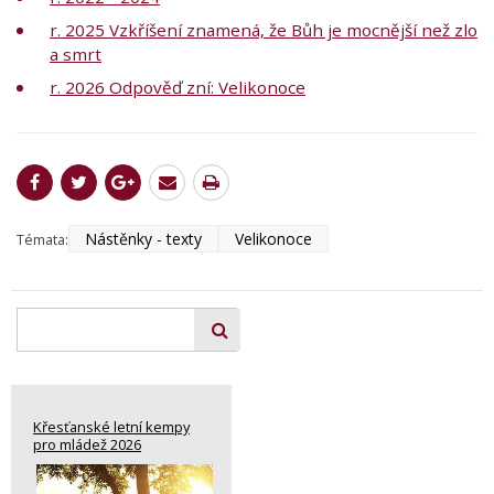
r. 2025 Vzkříšení znamená, že Bůh je mocnější než zlo
a smrt
r. 2026 Odpověď zní: Velikonoce
Nástěnky - texty
Velikonoce
Témata:
Křesťanské letní kempy
pro mládež 2026