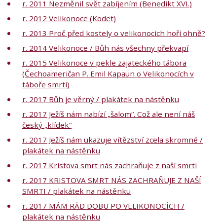
r. 2011 Nezměnil svět zabíjením (Benedikt XVI.)
r. 2012 Velikonoce (Kodet)
r. 2013 Proč před kostely o velikonocích hoří ohně?
r. 2014 Velikonoce / Bůh nás všechny překvapí
r. 2015 Velikonoce v pekle zajateckého tábora
(Čechoameričan P. Emil Kapaun o Velikonocích v
táboře smrti)
r. 2017 Bůh je věrný / plakátek na nástěnku
r. 2017 Ježíš nám nabízí „šalom“. Což ale není náš
český „klídek“
r. 2017 Ježíš nám ukazuje vítězství zcela skromné /
plakátek na nástěnku
r. 2017 Kristova smrt nás zachraňuje z naší smrti
r. 2017 KRISTOVA SMRT NÁS ZACHRAŇUJE Z NAŠÍ
SMRTI / plakátek na nástěnku
r. 2017 MÁM RÁD DOBU PO VELIKONOCÍCH /
plakátek na nástěnku