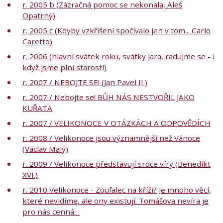
r. 2005 b (Zázračná pomoc se nekonala, Aleš
Opatrný)
r. 2005 c (Kdyby vzkříšení spočívalo jen v tom... Carlo
Caretto)
r. 2006 (hlavní svátek roku, svátky jara, radujme se - i
když jsme plni starostí)
r. 2007 / NEBOJTE SE! (Jan Pavel II.)
r. 2007 / Nebojte se! BŮH NÁS NESTVOŘIL JAKO
KUŘATA
r. 2007 / VELIKONOCE V OTÁZKÁCH A ODPOVĚDÍCH
r. 2008 / Velikonoce jsou významnější než Vánoce
(Václav Malý)
r. 2009 / Velikonoce představují srdce víry (Benedikt
XVI.)
r. 2010 Velikonoce - Zoufalec na kříži? Je mnoho věcí,
které nevidíme, ale ony existují. Tomášova nevíra je
pro nás cenná…