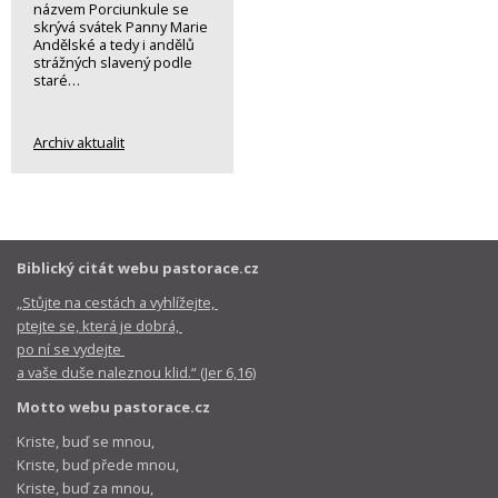
názvem Porciunkule se
skrývá svátek Panny Marie
Andělské a tedy i andělů
strážných slavený podle
staré…
Archiv aktualit
Biblický citát webu pastorace.cz
„Stůjte na cestách a vyhlížejte,
ptejte se, která je dobrá,
po ní se vydejte
a vaše duše naleznou klid.“ (Jer 6,16)
Motto webu pastorace.cz
Kriste, buď se mnou,
Kriste, buď přede mnou,
Kriste, buď za mnou,