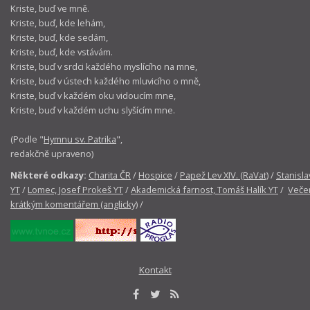
Kriste, buď ve mně.
Kriste, buď, kde lehám,
Kriste, buď, kde sedám,
Kriste, buď, kde vstávám.
Kriste, buď v srdci každého myslícího na mne,
Kriste, buď v ústech každého mluvicího o mně,
Kriste, buď v každém oku vidoucím mne,
Kriste, buď v každém uchu slyšícím mne.
(Podle "
Hymnu sv. Patrika
",
redakčně upraveno)
Některé odkazy:
Charita ČR
/
Hospice
/
Papež Lev XIV. (RaVat)
/
Stanisla
YT
/
Lomec, Josef Prokeš YT
/
Akademická farnost, Tomáš Halík YT
/
Večer
krátkým komentářem (anglicky)
/
Kontakt