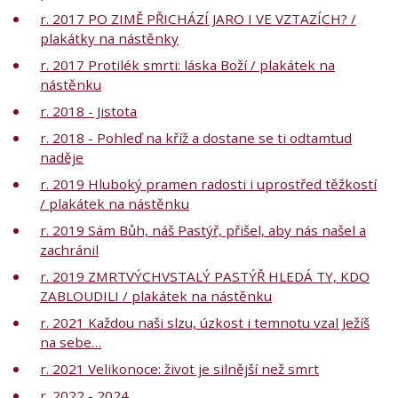
r. 2017 PO ZIMĚ PŘICHÁZÍ JARO I VE VZTAZÍCH? /
plakátky na nástěnky
r. 2017 Protilék smrti: láska Boží / plakátek na
nástěnku
r. 2018 - Jistota
r. 2018 - Pohleď na kříž a dostane se ti odtamtud
naděje
r. 2019 Hluboký pramen radosti i uprostřed těžkostí
/ plakátek na nástěnku
r. 2019 Sám Bůh, náš Pastýř, přišel, aby nás našel a
zachránil
r. 2019 ZMRTVÝCHVSTALÝ PASTÝŘ HLEDÁ TY, KDO
ZABLOUDILI / plakátek na nástěnku
r. 2021 Každou naši slzu, úzkost i temnotu vzal Ježíš
na sebe…
r. 2021 Velikonoce: život je silnější než smrt
r. 2022 - 2024