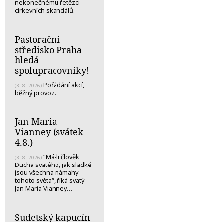
nekonečnému řetězci
církevních skandálů.
Pastorační
středisko Praha
hledá
spolupracovníky!
Pořádání akcí,
(3. 8. 2026)
běžný provoz.
Jan Maria
Vianney (svátek
4.8.)
“Má-li člověk
(3. 8. 2026)
Ducha svatého, jak sladké
jsou všechna námahy
tohoto světa“, říká svatý
Jan Maria Vianney…
Sudetský kapucín