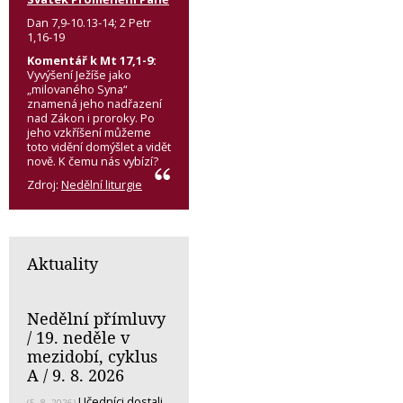
Dan 7,9-10.13-14; 2 Petr
1,16-19
Komentář k Mt 17,1-9:
Vyvýšení Ježíše jako
„milovaného Syna“
znamená jeho nadřazení
nad Zákon i proroky. Po
jeho vzkříšení můžeme
toto vidění domýšlet a vidět
nově. K čemu nás vybízí?
Zdroj:
Nedělní liturgie
Aktuality
Nedělní přímluvy
/ 19. neděle v
mezidobí, cyklus
A / 9. 8. 2026
Učedníci dostali
(5. 8. 2026)