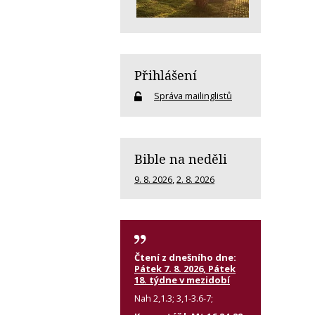
Přihlášení
Správa mailinglistů
Bible na neděli
9. 8. 2026
,
2. 8. 2026
Čtení z dnešního dne:
Pátek 7. 8. 2026, Pátek
18. týdne v mezidobí
Nah 2,1.3; 3,1-3.6-7;