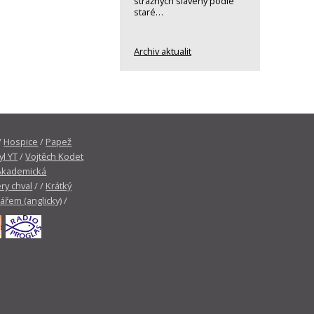
strážných slavený podle
staré…
Archiv aktualit
/
Hospice
/
Papež
yl YT
/
Vojtěch Kodet
Akademická
ry chval
/ /
Krátký
tářem (anglicky)
/