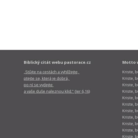
Biblický citát webu pastorace.cz
Motto 
„Stůjte na cestách a vyhlížejte,
Kriste, 
ptejte se, která je dobrá,
Kriste,
po ní se vydejte
Kriste, 
a vaše duše naleznou klid.“ (Jer 6,16)
Kriste, 
Kriste, 
Kriste, 
Kriste, 
Kriste, 
Kriste, 
Kriste, 
Kriste, 