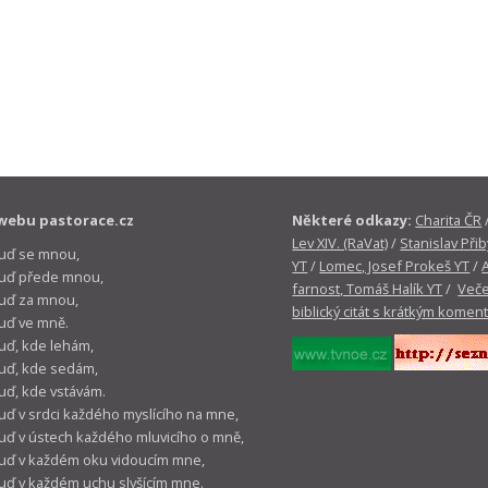
webu pastorace.cz
Některé odkazy:
Charita ČR
Lev XIV. (RaVat)
/
Stanislav Přib
buď se mnou,
YT
/
Lomec, Josef Prokeš YT
/
 buď přede mnou,
farnost, Tomáš Halík YT
/
Veče
buď za mnou,
biblický citát s krátkým komen
buď ve mně.
buď, kde lehám,
buď, kde sedám,
buď, kde vstávám.
buď v srdci každého myslícího na mne,
buď v ústech každého mluvicího o mně,
buď v každém oku vidoucím mne,
buď v každém uchu slyšícím mne.