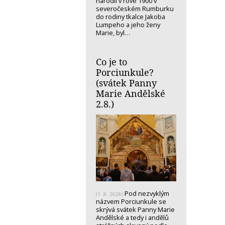
narodil v rove 1900 v
severočeském Rumburku
do rodiny tkalce Jakoba
Lumpeho a jeho ženy
Marie, byl…
Co je to
Porciunkule?
(svátek Panny
Marie Andělské
2.8.)
Pod nezvyklým
(1. 8. 2026)
názvem Porciunkule se
skrývá svátek Panny Marie
Andělské a tedy i andělů