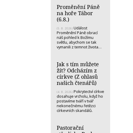
Proměnění Páně
na hoře Tábor
(6.8.)
Událost
(5. 8. 2026)
Proměnění Páně obrací
náš pohled k Božímu
světlu, abychom se tak
vymanili z temnot života…
Jak s tím můžete
žít? Odcházím z
církve (Z ohlasů
našich čtenářů)
Pokrytectví církve
(4. 8. 2026)
dosahuje vrcholu, když ho
postavíme tváří v tvář
nekonečnému řetězci
církevních skandálů.
Pastorační