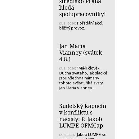
středisko Praha
hledá
spolupracovníky!
Pořádání akcí,
(3. 8. 2026)
běžný provoz.
Jan Maria
Vianney (svátek
4.8.)
“Má-li člověk
(3. 8. 2026)
Ducha svatého, jak sladké
jsou všechna námahy
tohoto světa“, říká svatý
Jan Maria Vianney…
Sudetský kapucín
v konfliktu s
nacisty: P. Jakob
LUMPE OFMCap
Jakob LUMPE se
(2. 8. 2026)