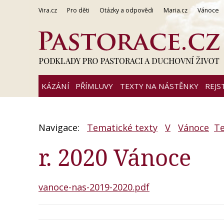
Vira.cz
Pro děti
Otázky a odpovědi
Maria.cz
Vánoce
KÁZÁNÍ
PŘÍMLUVY
TEXTY NA NÁSTĚNKY
REJS
Navigace:
Tematické texty
V
Vánoce
Te
r. 2020 Vánoce
vanoce-nas-2019-2020.pdf