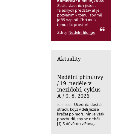
Komentář k Mt 16,24-28:
Ztráta vlastních jistot a
falešných představ ať je
pozváním k tomu, aby mě
Ježíš naplnil. Chci mu k
tomu dát prostor!
Zdroj:
Nedělní liturgie
Aktuality
Nedělní přímluvy
/ 19. neděle v
mezidobí, cyklus
A / 9. 8. 2026
Učedníci dostali
(5. 8. 2026)
strach, když viděli Ježíše
kráčet po moři. Pán je však
povzbudil, aby se nebáli.
[1] S důvěrou v Pána,…