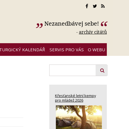
Nezanedbávej sebe!
-
archív citátů
ITURGICKÝ KALENDÁŘ
SERVIS PRO VÁS
O WEBU
Křesťanské letní kempy
pro mládež 2026