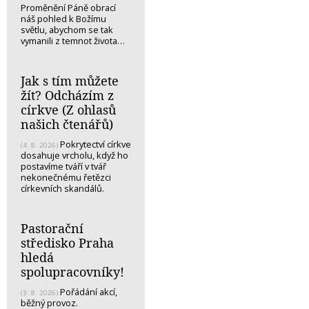
Proměnění Páně obrací
náš pohled k Božímu
světlu, abychom se tak
vymanili z temnot života…
Jak s tím můžete
žít? Odcházím z
církve (Z ohlasů
našich čtenářů)
Pokrytectví církve
(4. 8. 2026)
dosahuje vrcholu, když ho
postavíme tváří v tvář
nekonečnému řetězci
církevních skandálů.
Pastorační
středisko Praha
hledá
spolupracovníky!
Pořádání akcí,
(3. 8. 2026)
běžný provoz.