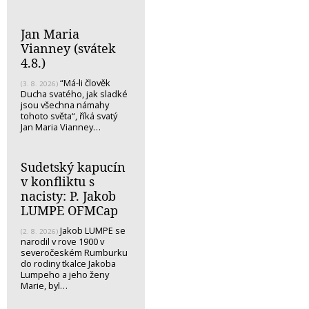
Jan Maria
Vianney (svátek
4.8.)
“Má-li člověk
(3. 8. 2026)
Ducha svatého, jak sladké
jsou všechna námahy
tohoto světa“, říká svatý
Jan Maria Vianney…
Sudetský kapucín
v konfliktu s
nacisty: P. Jakob
LUMPE OFMCap
Jakob LUMPE se
(2. 8. 2026)
narodil v rove 1900 v
severočeském Rumburku
do rodiny tkalce Jakoba
Lumpeho a jeho ženy
Marie, byl…