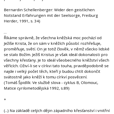
Bernardin Schellenberger: Wider den geistlichen
Notstand Erfahrungen mit der Seelsorge, Freiburg
Herder, 1991, s. 34)
…
Říkáme správně, že všechna kněžská moc pochází od
Ježíše Krista, že on sám v kněžích působí: rozhřešuje,
proměňuje, světí. On je totiž člověk, v němž všecko lidské
se stalo Božím. Ježíš Kristus je však ideál dokonalosti pro
všechny křesťany. Je to ideál všeobecného kněžství všech
věřících. Oživí-li se v církvi tato touha, pravděpodobně se
najde i velký počet těch, kteří ji budou chtít dokončit
svátostně jako kněží k tomu církví posvěcení.
(Tomáš Špidlík: Ve službě slova - cyklus B, Olomouc,
Matice cyrilometodějská 1992, s.89)
+
(...) Na základě celých dějin západního křesťanství i vnitřní