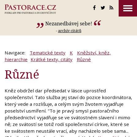
Nezanedbávej sebe!
-
archív citátů
Navigace:
Tematické texty
K
Kněžství, kněz,
hierarchie
Krátké texty, citáty
Různé
Různé
Kněz obdržel dar předsedat v lásce uprostřed
společenství. Tato služba jej staví do pozice koordinátora,
který vede a rozlišuje, a celým svým životem vyjadřuje
poselství usmíření. "To je pravý smysl pastoračního
předsednictví: vyjadřuje se ve svátostném slavení i mimo
ně; ze svátostí se totiž rodí společenství církve, které se
ke svátostem neustále vrací, aby nacházelo sebe sama...