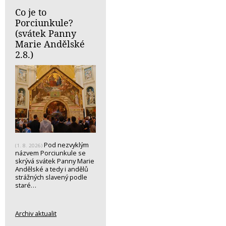
Co je to
Porciunkule?
(svátek Panny
Marie Andělské
2.8.)
Pod nezvyklým
(1. 8. 2026)
názvem Porciunkule se
skrývá svátek Panny Marie
Andělské a tedy i andělů
strážných slavený podle
staré…
Archiv aktualit