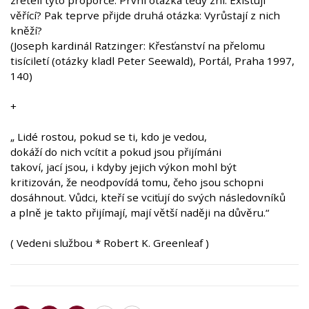
zřeteli tyto proporce. První otázka tedy zní: Existují
věřící? Pak teprve přijde druhá otázka: Vyrůstají z nich
kněží?
(Joseph kardinál Ratzinger: Křesťanství na přelomu
tisíciletí (otázky kladl Peter Seewald), Portál, Praha 1997,
140)
+
„ Lidé rostou, pokud se ti, kdo je vedou,
dokáží do nich vcítit a pokud jsou přijímáni
takoví, jací jsou, i kdyby jejich výkon mohl být
kritizován, že neodpovídá tomu, čeho jsou schopni
dosáhnout. Vůdci, kteří se vciťují do svých následovníků
a plně je takto přijímají, mají větší naději na důvěru.“
( Vedeni službou * Robert K. Greenleaf )