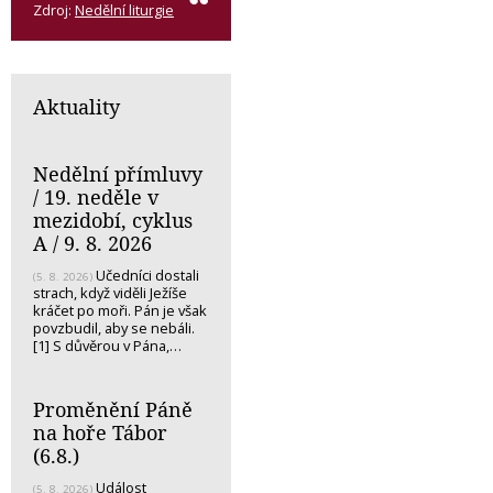
Zdroj:
Nedělní liturgie
Aktuality
Nedělní přímluvy
/ 19. neděle v
mezidobí, cyklus
A / 9. 8. 2026
Učedníci dostali
(5. 8. 2026)
strach, když viděli Ježíše
kráčet po moři. Pán je však
povzbudil, aby se nebáli.
[1] S důvěrou v Pána,…
Proměnění Páně
na hoře Tábor
(6.8.)
Událost
(5. 8. 2026)