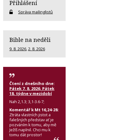
Přihlášení
Správa mailinglistů
Bible na neděli
9. 8. 2026
,
2. 8. 2026
Čtení z dnešního dne:
Pátek 7. 8. 2026, Pátek
18. týdne v mezidobí
Nah 2,1.3; 3,1-3.6-7;
Komentář k Mt 16,24-28:
Ztráta vlastních jistot a
falešných představ ať je
pozváním k tomu, aby mě
Ježíš naplnil. Chci mu k
tomu dát prostor!