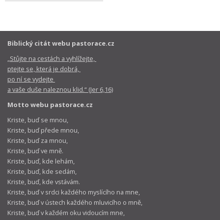
Biblický citát webu pastorace.cz
„Stůjte na cestách a vyhlížejte,
ptejte se, která je dobrá,
po ní se vydejte
a vaše duše naleznou klid.“ (Jer 6,16)
Motto webu pastorace.cz
Kriste, buď se mnou,
Kriste, buď přede mnou,
Kriste, buď za mnou,
Kriste, buď ve mně.
Kriste, buď, kde lehám,
Kriste, buď, kde sedám,
Kriste, buď, kde vstávám.
Kriste, buď v srdci každého myslícího na mne,
Kriste, buď v ústech každého mluvicího o mně,
Kriste, buď v každém oku vidoucím mne,