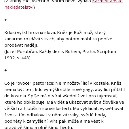
(Z knihy Hle, všechno tvořím nové. Vydalo
Karmelitánské
nakladatelství
)
+
Kdosi vyřkl hrozná slova: Kněz je Boží muž, který
zadarmo rozdává strach, aby potom mohl za peníze
prodávat naději.
(Jozef Porubčan: Každý den s Bohem, Praha, Scriptum
1992, s. 443)
+
Co je "ovoce" pastorace: Ne množství lidí v kostele. Kněz
nemá být ten, kdo vymýšlí stále nové gagy, aby lidi přitáhl
do kostela. Spíše má otvírat všední život pro tajemství,
které ho obklopuje. Má vidět a ukazovat svět a člověka ve
větších a hlubších souvislostech. Má vykládat, vysvětlovat
život a tím odhalovat v něm zázraky, světlé body,
podněty k zamyšlení. Víra pak může a má vést k
pravdivějšímu a plnějšímu životu.