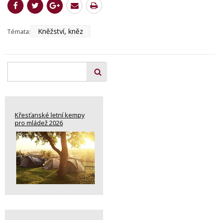
Kněžství, kněz
Témata:
Křesťanské letní kempy
pro mládež 2026