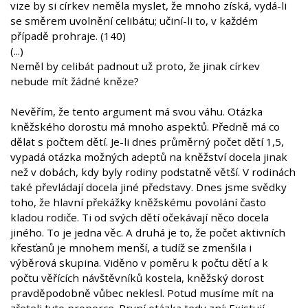
vize by si církev neměla myslet, že mnoho získá, vydá-li
se směrem uvolnění celibátu; učiní-li to, v každém
případě prohraje. (140)
(...)
Neměl by celibát padnout už proto, že jinak církev
nebude mít žádné kněze?
Nevěřím, že tento argument má svou váhu. Otázka
kněžského dorostu má mnoho aspektů. Předně má co
dělat s počtem dětí. Je-li dnes průměrný počet dětí 1,5,
vypadá otázka možných adeptů na kněžství docela jinak
než v dobách, kdy byly rodiny podstatně větší. V rodinách
také převládají docela jiné představy. Dnes jsme svědky
toho, že hlavní překážky kněžskému povolání často
kladou rodiče. Ti od svých dětí očekávají něco docela
jiného. To je jedna věc. A druhá je to, že počet aktivních
křesťanů je mnohem menší, a tudíž se zmenšila i
výběrová skupina. Viděno v poměru k počtu dětí a k
počtu věřících návštěvníků kostela, kněžský dorost
pravděpodobně vůbec neklesl. Potud musíme mít na