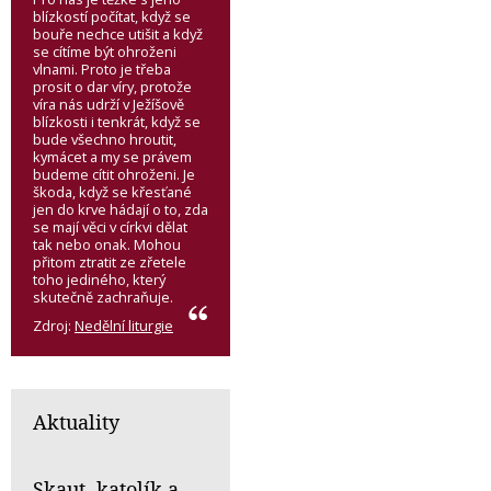
blízkostí počítat, když se
bouře nechce utišit a když
se cítíme být ohroženi
vlnami. Proto je třeba
prosit o dar víry, protože
víra nás udrží v Ježíšově
blízkosti i tenkrát, když se
bude všechno hroutit,
kymácet a my se právem
budeme cítit ohroženi. Je
škoda, když se křesťané
jen do krve hádají o to, zda
se mají věci v církvi dělat
tak nebo onak. Mohou
přitom ztratit ze zřetele
toho jediného, který
skutečně zachraňuje.
Zdroj:
Nedělní liturgie
Aktuality
Skaut, katolík a