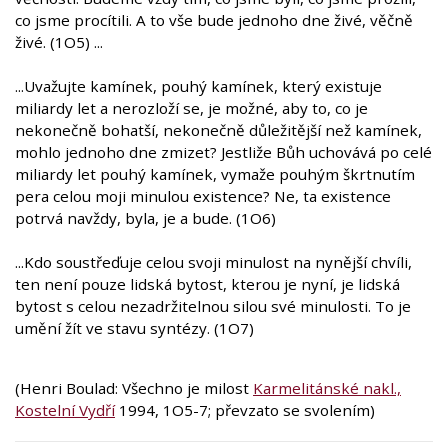
co jsme procítili. A to vše bude jednoho dne živé, věčně
živé. (1O5) ...
...Uvažujte kamínek, pouhý kamínek, který existuje
miliardy let a nerozloží se, je možné, aby to, co je
nekonečně bohatší, nekonečně důležitější než kamínek,
mohlo jednoho dne zmizet? Jestliže Bůh uchovává po celé
miliardy let pouhý kamínek, vymaže pouhým škrtnutím
pera celou moji minulou existence? Ne, ta existence
potrvá navždy, byla, je a bude. (1O6)
...Kdo soustřeďuje celou svoji minulost na nynější chvíli,
ten není pouze lidská bytost, kterou je nyní, je lidská
bytost s celou nezadržitelnou silou své minulosti. To je
umění žít ve stavu syntézy. (1O7)
(Henri Boulad: Všechno je milost
Karmelitánské nakl.,
Kostelní Vydří
1994, 1O5-7; převzato se svolením)