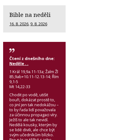
Bible na neděli
16. 8. 2026
,
9. 8. 2026
Čtení z dnešního dne:
Neděle . .
1 Král 19,9a.11-13a; Žalm Žl
85,9ab+10.11-12.13-14; Řím
9,1-5
Mt 14,22-33
Chodit po vodě, utišit
bouři, dokázat prostě to,
co jiní jen tak nedokážou –
to by řada lidí považovala
za účinnou propagaci víry.
Ježíš to ale tak nevidí.
Nedělá kousky, kterým by
se lidé divili, ale chce být
svým učedníkům blízko.
Pro nás je těžké s jeho