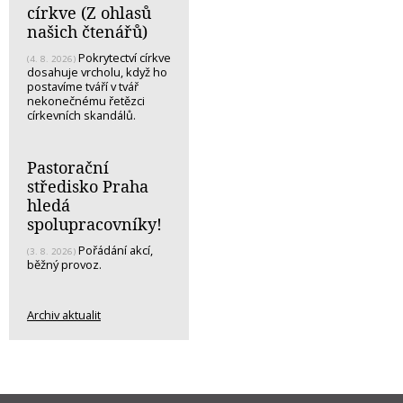
církve (Z ohlasů
našich čtenářů)
Pokrytectví církve
(4. 8. 2026)
dosahuje vrcholu, když ho
postavíme tváří v tvář
nekonečnému řetězci
církevních skandálů.
Pastorační
středisko Praha
hledá
spolupracovníky!
Pořádání akcí,
(3. 8. 2026)
běžný provoz.
Archiv aktualit