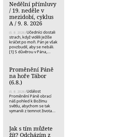
Nedělní přímluvy
/ 19. neděle v
mezidobí, cyklus
A / 9. 8. 2026
Učedníci dostali
(5. 8. 2026)
strach, když viděli Ježíše
kráčet po moři. Pán je však
povzbudil, aby se nebáli.
[1] S důvěrou v Pána,…
Proměnění Páně
na hoře Tábor
(6.8.)
Událost
(5. 8. 2026)
Proměnění Páně obrací
náš pohled k Božímu
světlu, abychom se tak
vymanili z temnot života…
Jak s tím můžete
žít? Odcházím z