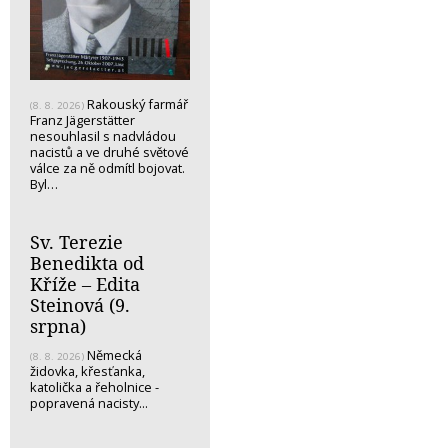
Rakouský farmář
(8. 8. 2026)
Franz Jägerstätter
nesouhlasil s nadvládou
nacistů a ve druhé světové
válce za ně odmítl bojovat.
Byl…
Sv. Terezie
Benedikta od
Kříže – Edita
Steinová (9.
srpna)
Německá
(8. 8. 2026)
židovka, křesťanka,
katolička a řeholnice -
popravená nacisty...