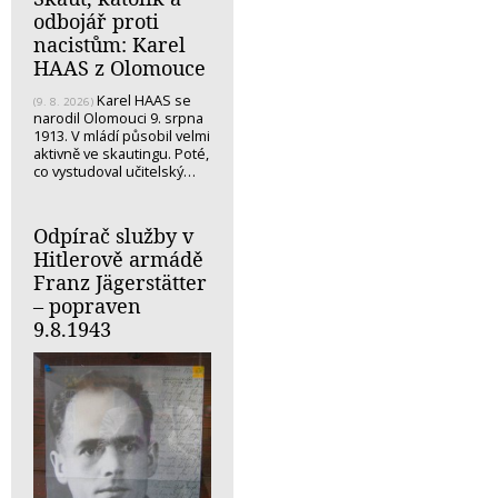
odbojář proti
nacistům: Karel
HAAS z Olomouce
Karel HAAS se
(9. 8. 2026)
narodil Olomouci 9. srpna
1913. V mládí působil velmi
aktivně ve skautingu. Poté,
co vystudoval učitelský…
Odpírač služby v
Hitlerově armádě
Franz Jägerstätter
– popraven
9.8.1943