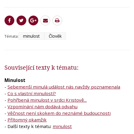
minulost
Člověk
Témata:
Související texty k tématu:
Minulost
-
Sebemenší minulá událost nás navždy poznamenala
-
Co s vlastní minulostí?
-
Pohřbená minulost v srdci Kristově...
-
Vzpomínání nám dodává odvahu
-
Věčnost není skokem do neznámé budoucnosti
-
Přítomný okamžik
- Další texty k tématu:
minulost