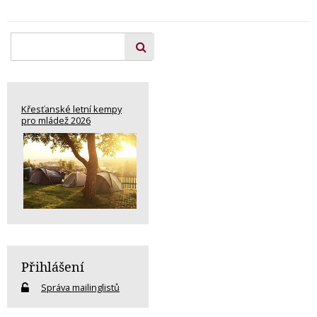
Křesťanské letní kempy
pro mládež 2026
Přihlášení
Správa mailinglistů