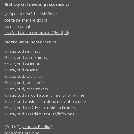
Biblický citát webu pastorace.cz
„Stůjte na cestách a vyhlížejte,
ptejte se, která je dobrá,
po ní se vydejte
a vaše duše naleznou klid.“ (Jer 6,16)
Motto webu pastorace.cz
Kriste, buď se mnou,
Kriste, buď přede mnou,
Kriste, buď za mnou,
Kriste, buď ve mně.
Kriste, buď, kde lehám,
Kriste, buď, kde sedám,
Kriste, buď, kde vstávám.
Kriste, buď v srdci každého myslícího na mne,
Kriste, buď v ústech každého mluvicího o mně,
Kriste, buď v každém oku vidoucím mne,
Kriste, buď v každém uchu slyšícím mne.
(Podle "
Hymnu sv. Patrika
",
redakčně upraveno)