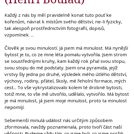
Každý z nás by měl pravidelně konat tuto pouť ke
kořenům, návrat k místům svého dětství, ne-li fyzicky,
tak alespoň prostřednictvím fotografií, dopisů,
vzpomínek. ...
Člověk je svou minulostí. Já jsem má minulost. Má nynější
bytost je to, co ze mne léta pomalu vytvořila. Jsem strom
se soustřednými kruhy, kam každý rok přial svou stopu,
svou stopu do mé podstaty. Jsem ona pyramida, jejíž
vrstvy šly jedna po druhé, výsledek mého útlého dětství,
výchovy, rodiny, přátel, školy, mé řeholní formace, mých
cest... To vše vykrystalizovalo kolem té drobné bytosti,
totiž mne, to vše mě utvořilo, udělalo, vytvořilo. Má bytost
je má minulost, já jsem moje minulost, proto ta minulost
nepomíjí.
Sebemenší minulá událost nás určitým způsobem
zformovala, navždy poznamenala, proto tvoří část naší
věčnosti. Budeme vždy tím, co jsme byli, co jsme prožili,