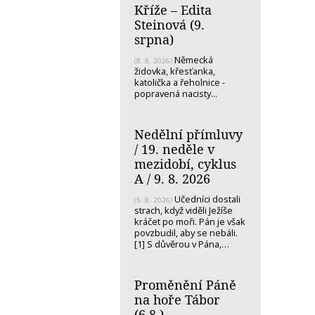
Kříže – Edita
Steinová (9.
srpna)
Německá
(8. 8. 2026)
židovka, křesťanka,
katolička a řeholnice -
popravená nacisty...
Nedělní přímluvy
/ 19. neděle v
mezidobí, cyklus
A / 9. 8. 2026
Učedníci dostali
(5. 8. 2026)
strach, když viděli Ježíše
kráčet po moři. Pán je však
povzbudil, aby se nebáli.
[1] S důvěrou v Pána,…
Proměnění Páně
na hoře Tábor
(6.8.)