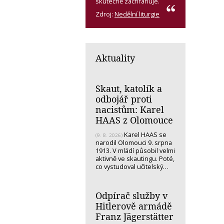
skutečně zachraňuje.
Zdroj:
Nedělní liturgie
Aktuality
Skaut, katolík a
odbojář proti
nacistům: Karel
HAAS z Olomouce
Karel HAAS se
(9. 8. 2026)
narodil Olomouci 9. srpna
1913. V mládí působil velmi
aktivně ve skautingu. Poté,
co vystudoval učitelský…
Odpírač služby v
Hitlerově armádě
Franz Jägerstätter