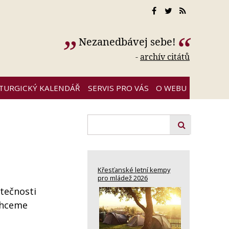
Nezanedbávej sebe!
-
archív citátů
ITURGICKÝ KALENDÁŘ
SERVIS PRO VÁS
O WEBU
Křesťanské letní kempy
pro mládež 2026
utečnosti
 chceme