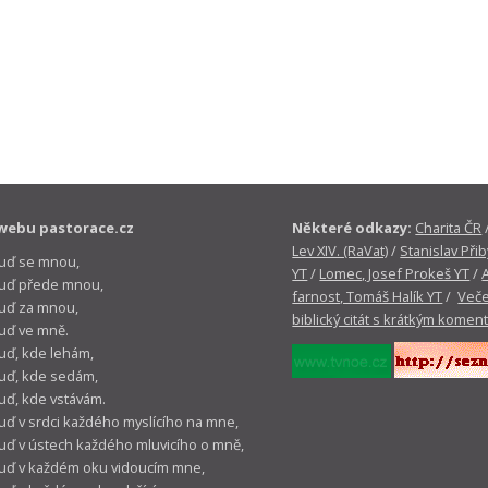
webu pastorace.cz
Některé odkazy:
Charita ČR
Lev XIV. (RaVat)
/
Stanislav Přib
buď se mnou,
YT
/
Lomec, Josef Prokeš YT
/
 buď přede mnou,
farnost, Tomáš Halík YT
/
Veče
buď za mnou,
biblický citát s krátkým komen
buď ve mně.
buď, kde lehám,
buď, kde sedám,
buď, kde vstávám.
buď v srdci každého myslícího na mne,
buď v ústech každého mluvicího o mně,
buď v každém oku vidoucím mne,