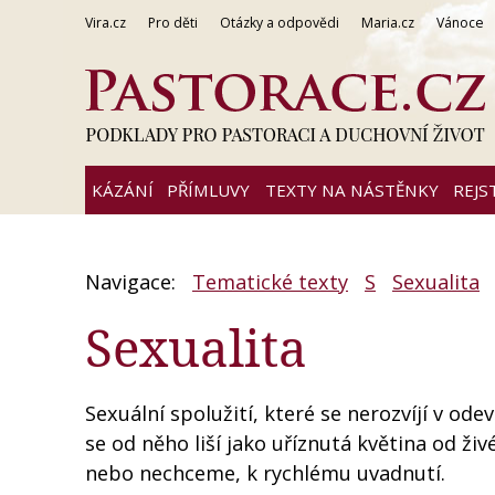
Vira.cz
Pro děti
Otázky a odpovědi
Maria.cz
Vánoce
KÁZÁNÍ
PŘÍMLUVY
TEXTY NA NÁSTĚNKY
REJS
Navigace:
Tematické texty
S
Sexualita
Sexualita
Sexuální spolužití, které se nerozvíjí v ode
se od něho liší jako uříznutá květina od živ
nebo nechceme, k rychlému uvadnutí.