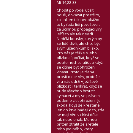
Mt 14,22-33
Chodit po vodě, utišit
bouři, dokázat prostě to,
co jiní jen tak nedokážou –
to by řada lidí považovala
za účinnou propagaci víry.
Ježíš to ale tak nevidí.
Nedělá kousky, kterým by
se lidé divili, ale chce být
svým učedníkům blízko.
Pro nás je těžké s jeho
blízkostí počítat, když se
bouře nechce utišit a když
se cítíme být ohroženi
vlnami. Proto je třeba
prosit o dar víry, protože
víra nás udrží v Ježíšově
blízkosti i tenkrát, když se
bude všechno hroutit,
kymácet a my se právem
budeme cítit ohroženi. Je
škoda, když se křesťané
jen do krve hádají o to, zda
se mají věci v církvi dělat
tak nebo onak. Mohou
přitom ztratit ze zřetele
toho jediného, který