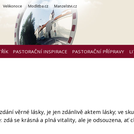
Velikonoce
Modlitba.cz
Manzelstvi.cz
TŘÍK
PASTORAČNÍ INSPIRACE
PASTORAČNÍ PŘÍPRAVY
L
vzdání věrné lásky, je jen zdánlivě aktem lásky; ve sk
é: zdá se krásná a plná vitality, ale je odsouzena, ať