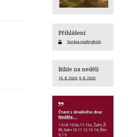
Přihlášení
Správa mailinglistů
Bible na neděli
16. 8. 2026
,
9. 8. 2026
Čtení z dnešního dne:
Neděle . .
1 Král 19,9a.11-13a; Žalm Žl
85,9ab+10.11-12.13-14; Řím
9,1-5