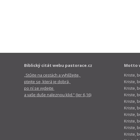
Biblický citát webu pastorace.cz
Motto 
„Stůjte na cestách a vyhlížejte,
Kriste, 
ptejte se, která je dobrá,
Kriste,
po ní se vydejte
Kriste, 
a vaše duše naleznou klid.“ (Jer 6,16)
Kriste, 
Kriste, 
Kriste, 
Kriste, 
Kriste, 
Kriste, 
Kriste, 