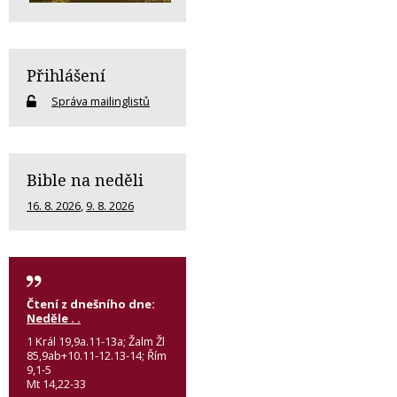
Přihlášení
Správa mailinglistů
Bible na neděli
16. 8. 2026
,
9. 8. 2026
Čtení z dnešního dne:
Neděle . .
1 Král 19,9a.11-13a; Žalm Žl
85,9ab+10.11-12.13-14; Řím
9,1-5
Mt 14,22-33