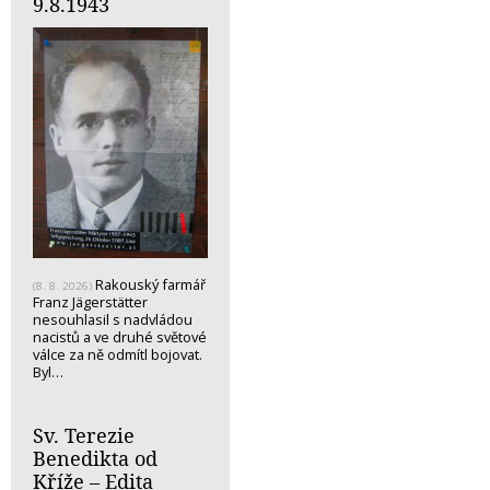
9.8.1943
Rakouský farmář
(8. 8. 2026)
Franz Jägerstätter
nesouhlasil s nadvládou
nacistů a ve druhé světové
válce za ně odmítl bojovat.
Byl…
Sv. Terezie
Benedikta od
Kříže – Edita