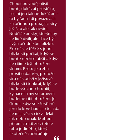
Chodit po vodě, utišit
bouři, dokázat prostě to,
co jiní jen tak nedokážou –
to by řada lidí považovala
za účinnou propagaci víry.
Ježíš to ale tak nevidí.
Nedělá kousky, kterým by
se lidé divili, ale chce být
svým učedníkům blízko.
Pro nás je těžké s jeho
blízkostí počítat, když se
bouře nechce utišit a když
se cítíme být ohroženi
vlnami. Proto je třeba
prosit o dar víry, protože
víra nás udrží v Ježíšově
blízkosti i tenkrát, když se
bude všechno hroutit,
kymácet a my se právem
budeme cítit ohroženi. Je
škoda, když se křesťané
jen do krve hádají o to, zda
se mají věci v církvi dělat
tak nebo onak. Mohou
přitom ztratit ze zřetele
toho jediného, který
skutečně zachraňuje.