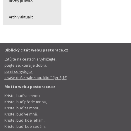
běžný provoz.
Archiv aktualit
Biblický citát webu pastorace.cz
„Stůjte na cestách a vyhlížejte,
ptejte se, která je dobrá,
po ní se vydejte
a vaše duše naleznou klid.“ (Jer 6,16)
Motto webu pastorace.cz
Kriste, buď se mnou,
Kriste, buď přede mnou,
Kriste, buď za mnou,
Kriste, buď ve mně.
Kriste, buď, kde lehám,
Kriste, buď, kde sedám,