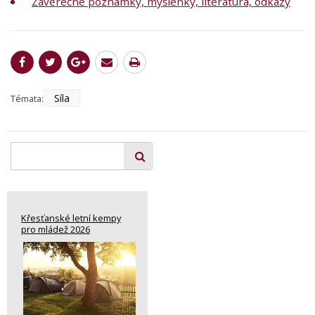
Závěrečné poznámky, myšlenky, literatura, odkazy
Síla
Témata:
Křesťanské letní kempy
pro mládež 2026