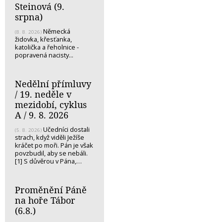
Steinová (9.
srpna)
Německá
(8. 8. 2026)
židovka, křesťanka,
katolička a řeholnice -
popravená nacisty...
Nedělní přímluvy
/ 19. neděle v
mezidobí, cyklus
A / 9. 8. 2026
Učedníci dostali
(5. 8. 2026)
strach, když viděli Ježíše
kráčet po moři. Pán je však
povzbudil, aby se nebáli.
[1] S důvěrou v Pána,…
Proměnění Páně
na hoře Tábor
(6.8.)