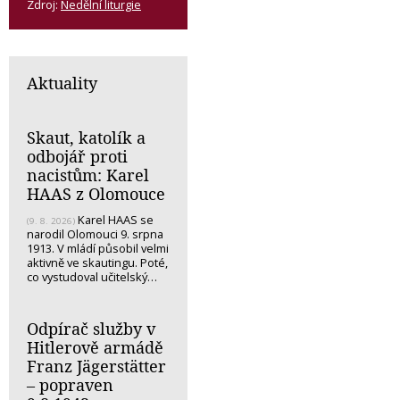
Zdroj:
Nedělní liturgie
Aktuality
Skaut, katolík a
odbojář proti
nacistům: Karel
HAAS z Olomouce
Karel HAAS se
(9. 8. 2026)
narodil Olomouci 9. srpna
1913. V mládí působil velmi
aktivně ve skautingu. Poté,
co vystudoval učitelský…
Odpírač služby v
Hitlerově armádě
Franz Jägerstätter
– popraven