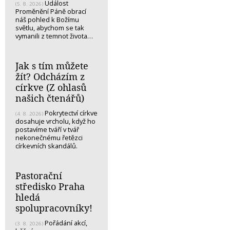
Událost
(5. 8. 2026)
Proměnění Páně obrací
náš pohled k Božímu
světlu, abychom se tak
vymanili z temnot života…
Jak s tím můžete
žít? Odcházím z
církve (Z ohlasů
našich čtenářů)
Pokrytectví církve
(4. 8. 2026)
dosahuje vrcholu, když ho
postavíme tváří v tvář
nekonečnému řetězci
církevních skandálů.
Pastorační
středisko Praha
hledá
spolupracovníky!
Pořádání akcí,
(3. 8. 2026)