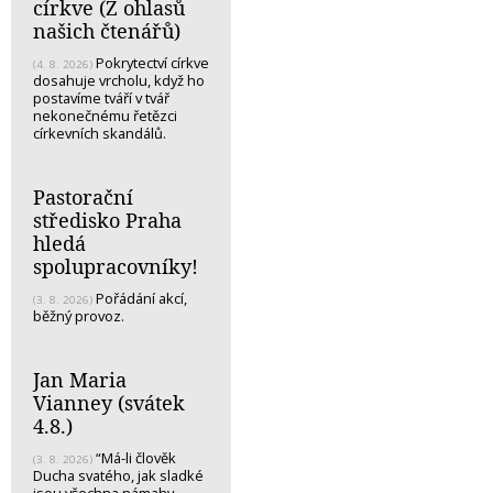
církve (Z ohlasů
našich čtenářů)
Pokrytectví církve
(4. 8. 2026)
dosahuje vrcholu, když ho
postavíme tváří v tvář
nekonečnému řetězci
církevních skandálů.
Pastorační
středisko Praha
hledá
spolupracovníky!
Pořádání akcí,
(3. 8. 2026)
běžný provoz.
Jan Maria
Vianney (svátek
4.8.)
“Má-li člověk
(3. 8. 2026)
Ducha svatého, jak sladké
jsou všechna námahy