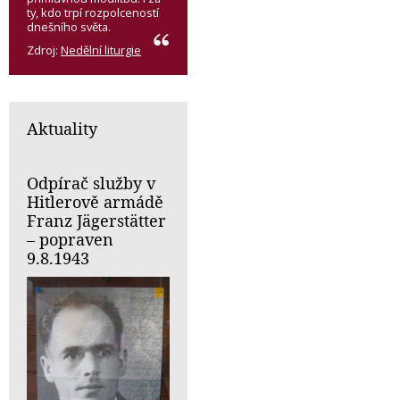
ty, kdo trpí rozpolceností
dnešního světa.
Zdroj:
Nedělní liturgie
Aktuality
Odpírač služby v
Hitlerově armádě
Franz Jägerstätter
– popraven
9.8.1943