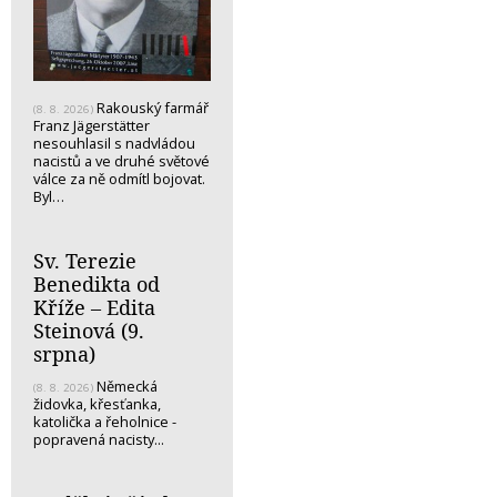
Rakouský farmář
(8. 8. 2026)
Franz Jägerstätter
nesouhlasil s nadvládou
nacistů a ve druhé světové
válce za ně odmítl bojovat.
Byl…
Sv. Terezie
Benedikta od
Kříže – Edita
Steinová (9.
srpna)
Německá
(8. 8. 2026)
židovka, křesťanka,
katolička a řeholnice -
popravená nacisty...