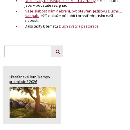
Duch svatý uzdravuje ze stresu a z rutiny
Stres a nuda
jsou v podstatě rezignací.
Naše slabost nám nebrání, být otevření Ježíšovu Duchu...
Naopak.
Ježíš dokáže působit i prostřednictvím naší
slabosti.
Další texty k tématu
Duch svatý a pastorace
Křesťanské letní kempy
pro mládež 2026