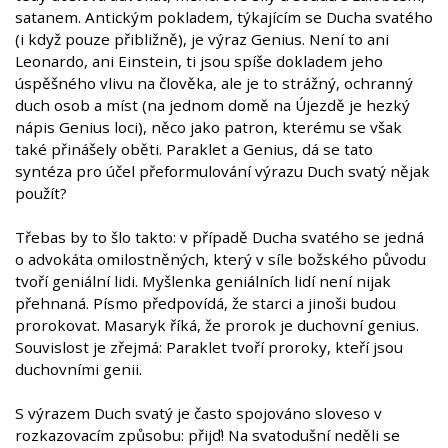
satanem. Antickým pokladem, týkajícím se Ducha svatého
(i když pouze přibližně), je výraz Genius. Není to ani
Leonardo, ani Einstein, ti jsou spíše dokladem jeho
úspěšného vlivu na člověka, ale je to strážný, ochranný
duch osob a míst (na jednom domě na Újezdě je hezký
nápis Genius loci), něco jako patron, kterému se však
také přinášely oběti. Paraklet a Genius, dá se tato
syntéza pro účel přeformulování výrazu Duch svatý nějak
použít?
Třebas by to šlo takto: v případě Ducha svatého se jedná
o advokáta omilostněných, který v síle božského původu
tvoří geniální lidi. Myšlenka geniálních lidí není nijak
přehnaná. Písmo předpovídá, že starci a jinoši budou
prorokovat. Masaryk říká, že prorok je duchovní genius.
Souvislost je zřejmá: Paraklet tvoří proroky, kteří jsou
duchovními genii.
S výrazem Duch svatý je často spojováno sloveso v
rozkazovacím způsobu: přijď! Na svatodušní neděli se