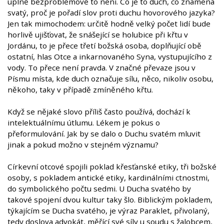
úplně bezproblémové to není. Co je to duch, co znamená
svatý, proč je pořadí slov proti duchu hovorového jazyka?
Jen tak mimochodem: určitě hodně velký počet lidí bude
horlivě ujišťovat, že snášející se holubice při křtu v
Jordánu, to je přece třetí božská osoba, doplňující obě
ostatní, hlas Otce a inkarnovaného Syna, vystupujícího z
vody. To přece není pravda. V značné převaze jsou v
Písmu místa, kde duch označuje sílu, něco, nikoliv osobu,
někoho, taky v případě zmíněného křtu.
Když se nějaké slovo příliš často používá, dochází k
intelektuálnímu útlumu. Lékem je pokus o
přeformulování. Jak by se dalo o Duchu svatém mluvit
jinak a pokud možno v stejném významu?
Církevní otcové spojili poklad křesťanské etiky, tři božské
osoby, s pokladem antické etiky, kardinálními ctnostmi,
do symbolického počtu sedmi. U Ducha svatého by
takové spojení dvou kultur taky šlo. Biblickým pokladem,
týkajícím se Ducha svatého, je výraz Paraklet, přivolaný,
tedy doslova advokát, měřící své síly u soudu s žalobcem,