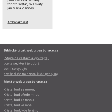
tohoto světa“, říká svatý
Jan Maria Vianney…
Archiv aktualit
Biblický citát webu pastorace.cz
„Stůjte na cestách a vyhlížejte,
ptejte se, která je dobrá,
po ní se vydejte
a vaše duše naleznou klid.“ (Jer 6,16)
Motto webu pastorace.cz
Kriste, buď se mnou,
Kriste, buď přede mnou,
Kriste, buď za mnou,
Kriste, buď ve mně.
Kriste, buď, kde lehám,