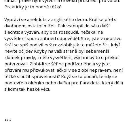
situací právě nyní vytvořila člověku prostředí pro volbu.
Prakticky je to hodně těžké.
Vypráví se anekdota z anglického dvora. Král se přel s
dvořanem, ostatní mlčeli. Pak vstoupil do sálu další
šlechtic a vyzván, aby oba rozsoudil, nečekal na
vysvětlení sporu a ihned odpověděl: Sire, jste v neprávu.
Král se spíš podivil než rozzlobil: jak to můžete říci, když
nevíte oč jde? Kdyby na vaší straně byl sebemenší
zlomek pravdy, znělo vysvětlení, všichni by to o překot
potvrzovali. Zlobí-li se šéf na podřízeného a vy jste
přizváni mu přizvukovat, ačkoliv se zlobí neprávem, není
těžké sloužit spravelnosti? Když se to podaří, tehdy se
pootevřelo okénko nebo dvířka pro Parakleta, který dělá
s lidmi tak hezké věci.
***