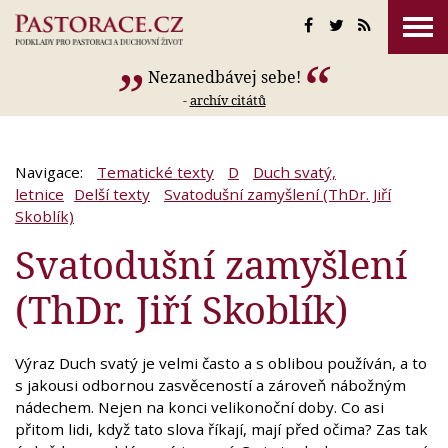
Nezanedbávej sebe!
-
archív citátů
Navigace:
Tematické texty
D
Duch svatý,
letnice
Delší texty
Svatodušní zamyšlení (ThDr. Jiří
Skoblík)
Svatodušní zamyšlení
(ThDr. Jiří Skoblík)
Výraz Duch svatý je velmi často a s oblibou používán, a to
s jakousi odbornou zasvěceností a zároveň nábožným
nádechem. Nejen na konci velikonoční doby. Co asi
přitom lidi, když tato slova říkají, mají před očima? Zas tak