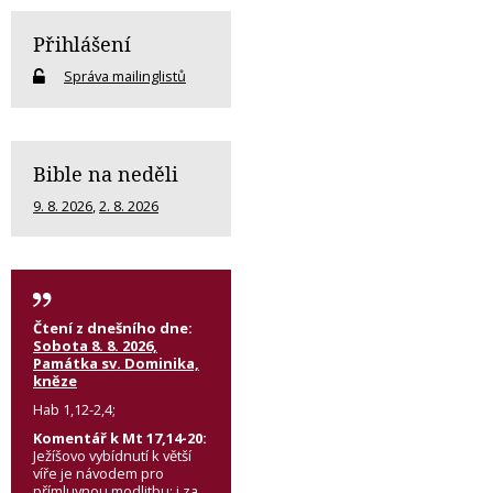
Přihlášení
Správa mailinglistů
Bible na neděli
9. 8. 2026
,
2. 8. 2026
Čtení z dnešního dne:
Sobota 8. 8. 2026,
Památka sv. Dominika,
kněze
Hab 1,12-2,4;
Komentář k Mt 17,14-20:
Ježíšovo vybídnutí k větší
víře je návodem pro
přímluvnou modlitbu: i za