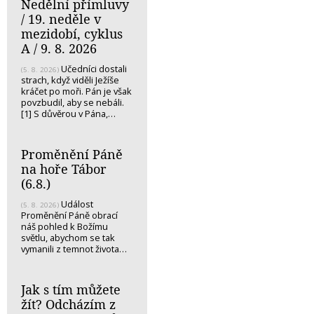
Nedělní přímluvy
/ 19. neděle v
mezidobí, cyklus
A / 9. 8. 2026
Učedníci dostali
(5. 8. 2026)
strach, když viděli Ježíše
kráčet po moři. Pán je však
povzbudil, aby se nebáli.
[1] S důvěrou v Pána,…
Proměnění Páně
na hoře Tábor
(6.8.)
Událost
(5. 8. 2026)
Proměnění Páně obrací
náš pohled k Božímu
světlu, abychom se tak
vymanili z temnot života…
Jak s tím můžete
žít? Odcházím z