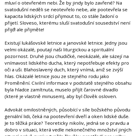
mluví o otevřeném nebi. Že by jindy bylo zavřené? Na
svatodušní neděli se neotevřelo nebe, ale pootevřela se
kapacita lidských srdcí přijmout to, co stále žadoní o
přijetí. Sloveso, kterému sluší svatodušní sousedství není
přijď! ale přijměte!
Existují lukášovské letnice a janovské letnice. Jedny jsou
velmi okázalé, poutají naši liturgickou a spirituální
pozornost. Druhé jsou chudičké, neokázalé, ale sázejí na
vnímavost lidského ducha, který nepotřebuje efekty pro
oči a uši. Blahoslavený duch, který vnímá, aniž se zvýší
hlas. Okázalé letnice jsou ze stejného rodu jako
Proměnění. Civilní informace v podstatě stejného obsahu
byla hladce zamítnuta, muselo příjít čarovné divadlo
(které je vlastně minusem), aby byl člověk osloven.
Advokát omilostněných, působící v síle božského původu
geniální lidi, čeká na pootevření dveří a oken lidské duše.
Je to těžká práce? Teoreticky nikoliv, jedná se o pravdu a
dobro v situaci, která vedle nekonečného množství jiných