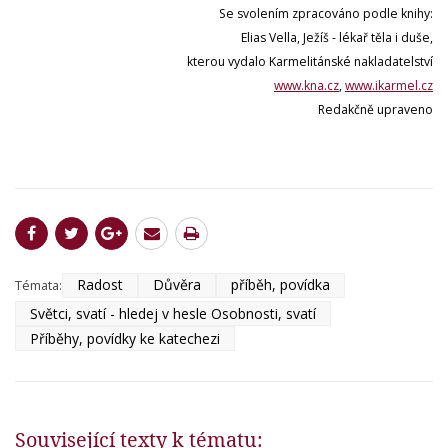
Se svolením zpracováno podle knihy:
Elias Vella, Ježíš - lékař těla i duše,
kterou vydalo Karmelitánské nakladatelství
www.kna.cz
,
www.ikarmel.cz
Redakčně upraveno
Radost
Důvěra
příběh, povídka
Témata:
Světci, svatí - hledej v hesle Osobnosti, svatí
Příběhy, povídky ke katechezi
Související texty k tématu: