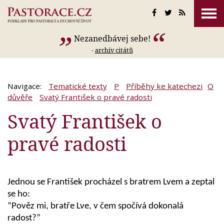
Nezanedbávej sebe!
-
archív citátů
Navigace:
Tematické texty
P
Příběhy ke katechezi
O
důvěře
Svatý František o pravé radosti
Svatý František o
pravé radosti
Jednou se František procházel s bratrem Lvem a zeptal
se ho:
“Pověz mi, bratře Lve, v čem spočívá dokonalá
radost?”