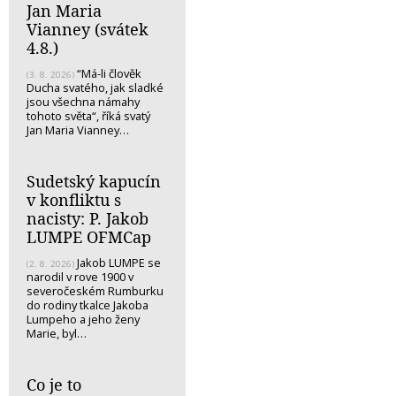
Jan Maria
Vianney (svátek
4.8.)
“Má-li člověk
(3. 8. 2026)
Ducha svatého, jak sladké
jsou všechna námahy
tohoto světa“, říká svatý
Jan Maria Vianney…
Sudetský kapucín
v konfliktu s
nacisty: P. Jakob
LUMPE OFMCap
Jakob LUMPE se
(2. 8. 2026)
narodil v rove 1900 v
severočeském Rumburku
do rodiny tkalce Jakoba
Lumpeho a jeho ženy
Marie, byl…
Co je to