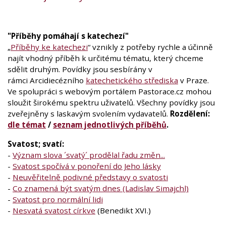
"Příběhy pomáhají s katechezí"
„
Příběhy ke katechezi
“ vznikly z potřeby rychle a účinně
najít vhodný příběh k určitému tématu, který chceme
sdělit druhým. Povídky jsou sesbírány v
rámci Arcidiecézního
katechetického střediska
v Praze.
Ve spolupráci s webovým portálem Pastorace.cz mohou
sloužit širokému spektru uživatelů. Všechny povídky jsou
zveřejněny s laskavým svolením vydavatelů.
Rozdělení:
dle témat
/
seznam jednotlivých příběhů
.
Svatost; svatí:
-
Význam slova ´svatý´ prodělal řadu změn...
-
Svatost spočívá v ponoření do Jeho lásky
-
Neuvěřitelně podivné představy o svatosti
-
Co znamená být svatým dnes (Ladislav Simajchl)
-
Svatost pro normální lidi
-
Nesvatá svatost církve
(Benedikt XVI.)