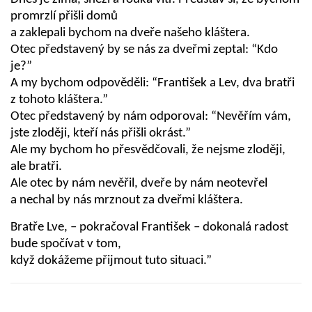
promrzlí přišli domů
a zaklepali bychom na dveře našeho kláštera.
Otec představený by se nás za dveřmi zeptal: “Kdo
je?”
A my bychom odpověděli: “František a Lev, dva bratři
z tohoto kláštera.”
Otec představený by nám odporoval: “Nevěřím vám,
jste zloději, kteří nás přišli okrást.”
Ale my bychom ho přesvědčovali, že nejsme zloději,
ale bratři.
Ale otec by nám nevěřil, dveře by nám neotevřel
a nechal by nás mrznout za dveřmi kláštera.
Bratře Lve, – pokračoval František – dokonalá radost
bude spočívat v tom,
když dokážeme přijmout tuto situaci.”