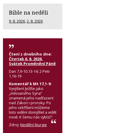
Bible na neděli
9. 8. 2026
,
2. 8. 2026
Čtení z dnešního dne:
Čtvrtek 6. 8. 2026,
Svátek Proměnění Páně
Dan 7,9-10.13-14; 2 Petr
1,16-19
Komentář k Mt 17,1-9:
Vyvýšení Ježíše jako
„milovaného Syna“
znamená jeho nadřazení
nad Zákon i proroky. Po
jeho vzkříšení můžeme
toto vidění domýšlet a vidět
nově. K čemu nás vybízí?
Zdroj:
Nedělní liturgie