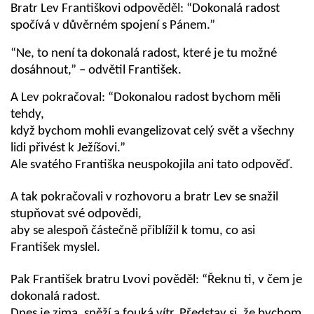
Bratr Lev Františkovi odpověděl: “Dokonalá radost
spočívá v důvěrném spojení s Pánem.”
“Ne, to není ta dokonalá radost, které je tu možné
dosáhnout,” – odvětil František.
A Lev pokračoval: “Dokonalou radost bychom měli
tehdy,
když bychom mohli evangelizovat celý svět a všechny
lidi přivést k Ježíšovi.”
Ale svatého Františka neuspokojila ani tato odpověď.
A tak pokračovali v rozhovoru a bratr Lev se snažil
stupňovat své odpovědi,
aby se alespoň částečně přiblížil k tomu, co asi
František myslel.
Pak František bratru Lvovi pověděl: “Řeknu ti, v čem je
dokonalá radost.
Dnes je zima, sněží a fouká vítr. Představ si, že bychom