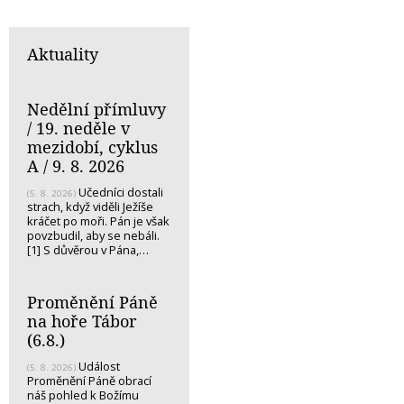
Aktuality
Nedělní přímluvy
/ 19. neděle v
mezidobí, cyklus
A / 9. 8. 2026
Učedníci dostali
(5. 8. 2026)
strach, když viděli Ježíše
kráčet po moři. Pán je však
povzbudil, aby se nebáli.
[1] S důvěrou v Pána,…
Proměnění Páně
na hoře Tábor
(6.8.)
Událost
(5. 8. 2026)
Proměnění Páně obrací
náš pohled k Božímu