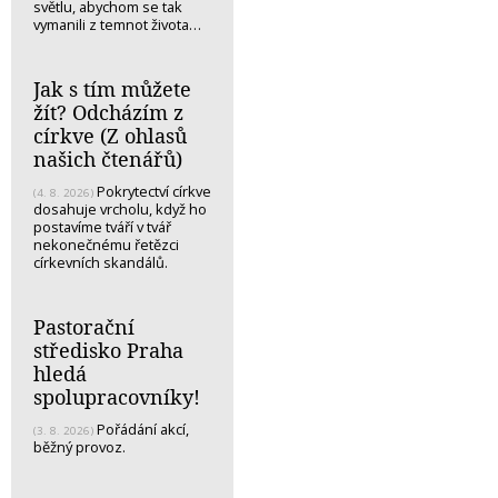
světlu, abychom se tak
vymanili z temnot života…
Jak s tím můžete
žít? Odcházím z
církve (Z ohlasů
našich čtenářů)
Pokrytectví církve
(4. 8. 2026)
dosahuje vrcholu, když ho
postavíme tváří v tvář
nekonečnému řetězci
církevních skandálů.
Pastorační
středisko Praha
hledá
spolupracovníky!
Pořádání akcí,
(3. 8. 2026)
běžný provoz.