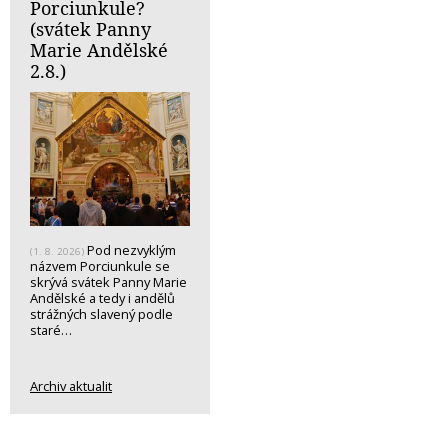
Porciunkule?
(svátek Panny
Marie Andělské
2.8.)
Pod nezvyklým
(1. 8. 2026)
názvem Porciunkule se
skrývá svátek Panny Marie
Andělské a tedy i andělů
strážných slavený podle
staré…
Archiv aktualit