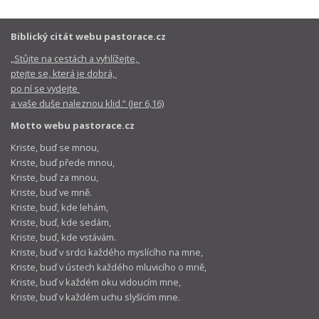
Biblický citát webu pastorace.cz
„Stůjte na cestách a vyhlížejte,
ptejte se, která je dobrá,
po ní se vydejte
a vaše duše naleznou klid.“ (Jer 6,16)
Motto webu pastorace.cz
Kriste, buď se mnou,
Kriste, buď přede mnou,
Kriste, buď za mnou,
Kriste, buď ve mně.
Kriste, buď, kde lehám,
Kriste, buď, kde sedám,
Kriste, buď, kde vstávám.
Kriste, buď v srdci každého myslícího na mne,
Kriste, buď v ústech každého mluvicího o mně,
Kriste, buď v každém oku vidoucím mne,
Kriste, buď v každém uchu slyšícím mne.