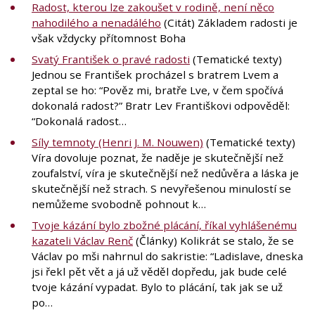
Radost, kterou lze zakoušet v rodině, není něco
nahodilého a nenadálého
(Citát) Základem radosti je
však vždycky přítomnost Boha
Svatý František o pravé radosti
(Tematické texty)
Jednou se František procházel s bratrem Lvem a
zeptal se ho: “Pověz mi, bratře Lve, v čem spočívá
dokonalá radost?” Bratr Lev Františkovi odpověděl:
“Dokonalá radost…
Síly temnoty (Henri J. M. Nouwen)
(Tematické texty)
Víra dovoluje poznat, že naděje je skutečnější než
zoufalství, víra je skutečnější než nedůvěra a láska je
skutečnější než strach. S nevyřešenou minulostí se
nemůžeme svobodně pohnout k…
Tvoje kázání bylo zbožné plácání, říkal vyhlášenému
kazateli Václav Renč
(Články) Kolikrát se stalo, že se
Václav po mši nahrnul do sakristie: “Ladislave, dneska
jsi řekl pět vět a já už věděl dopředu, jak bude celé
tvoje kázání vypadat. Bylo to plácání, tak jak se už
po…