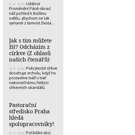
Událost
(5. 8. 2026)
Proměnění Páně obrací
náš pohled k Božímu
světlu, abychom se tak
vymanili z temnot života…
Jak s tím můžete
žít? Odcházím z
církve (Z ohlasů
našich čtenářů)
Pokrytectví církve
(4. 8. 2026)
dosahuje vrcholu, když ho
postavíme tváří v tvář
nekonečnému řetězci
církevních skandálů.
Pastorační
středisko Praha
hledá
spolupracovníky!
Pořádání akcí,
(3. 8. 2026)