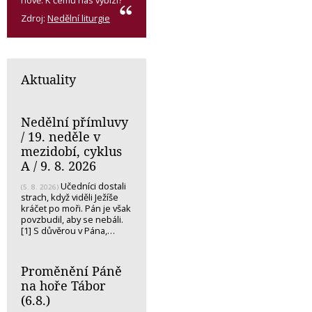
nově. K čemu nás vybízí?
Zdroj:
Nedělní liturgie
Aktuality
Nedělní přímluvy
/ 19. neděle v
mezidobí, cyklus
A / 9. 8. 2026
Učedníci dostali
(5. 8. 2026)
strach, když viděli Ježíše
kráčet po moři. Pán je však
povzbudil, aby se nebáli.
[1] S důvěrou v Pána,…
Proměnění Páně
na hoře Tábor
(6.8.)