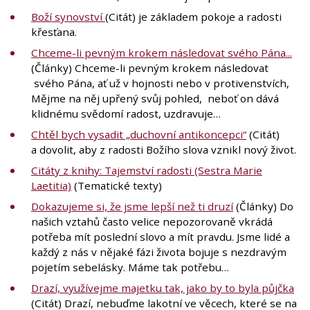
Boží synovství
(Citát) je základem pokoje a radosti
křesťana.
Chceme-li pevným krokem následovat svého Pána...
(Články) Chceme-li pevným krokem následovat
svého Pána, ať už v hojnosti nebo v protivenstvích,
Mějme na něj upřený svůj pohled, neboť on dává
klidnému svědomí radost, uzdravuje…
Chtěl bych vysadit „duchovní antikoncepci“
(Citát)
a dovolit, aby z radosti Božího slova vznikl nový život.
Citáty z knihy: Tajemství radosti (Sestra Marie
Laetitia)
(Tematické texty)
Dokazujeme si, že jsme lepší než ti druzí
(Články) Do
našich vztahů často velice nepozorovaně vkrádá
potřeba mít poslední slovo a mít pravdu. Jsme lidé a
každý z nás v nějaké fázi života bojuje s nezdravým
pojetím sebelásky. Máme tak potřebu…
Drazí, využívejme majetku tak, jako by to byla půjčka
(Citát) Drazí, nebuďme lakotní ve věcech, které se na