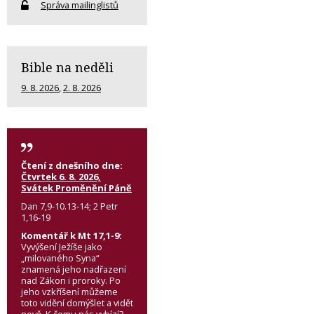
Správa mailinglistů
Bible na neděli
9. 8. 2026
,
2. 8. 2026
Čtení z dnešního dne:
Čtvrtek 6. 8. 2026,
Svátek Proměnění Páně
Dan 7,9-10.13-14; 2 Petr
1,16-19
Komentář k Mt 17,1-9:
Vyvýšení Ježíše jako
„milovaného Syna“
znamená jeho nadřazení
nad Zákon i proroky. Po
jeho vzkříšení můžeme
toto vidění domýšlet a vidět