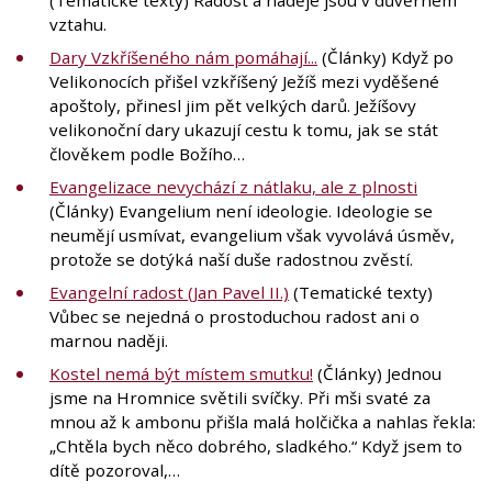
vztahu.
Dary Vzkříšeného nám pomáhají...
(Články) Když po
Velikonocích přišel vzkříšený Ježíš mezi vyděšené
apoštoly, přinesl jim pět velkých darů. Ježíšovy
velikonoční dary ukazují cestu k tomu, jak se stát
člověkem podle Božího…
Evangelizace nevychází z nátlaku, ale z plnosti
(Články) Evangelium není ideologie. Ideologie se
neumějí usmívat, evangelium však vyvolává úsměv,
protože se dotýká naší duše radostnou zvěstí.
Evangelní radost (Jan Pavel II.)
(Tematické texty)
Vůbec se nejedná o prostoduchou radost ani o
marnou naději.
Kostel nemá být místem smutku!
(Články) Jednou
jsme na Hromnice světili svíčky. Při mši svaté za
mnou až k ambonu přišla malá holčička a nahlas řekla:
„Chtěla bych něco dobrého, sladkého.“ Když jsem to
dítě pozoroval,…