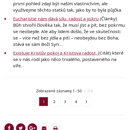
první pohled zdají být naším vlastnictvím, ale
využívejme těchto statků tak, jako by to byla půjčka.
Eucharistie nám dává sílu, radost a jiskru
(Články)
Bůh stvořil člověka tak, že musí jíst a pít, bez pokrmu
se neobejde. Ale aby lidem došlo, že ve skutečnosti
se – více než bez jídla a pití – neobejdou bez Boha,
stává se sám Boží Syn…
Existuje Kristův pokoj a Kristova radost,
(Citát) které
se v nás rodí jako něco trvalého, postaveného na
víře.
Zobrazené záznamy 1 - 50
z 158
1
2
3
4