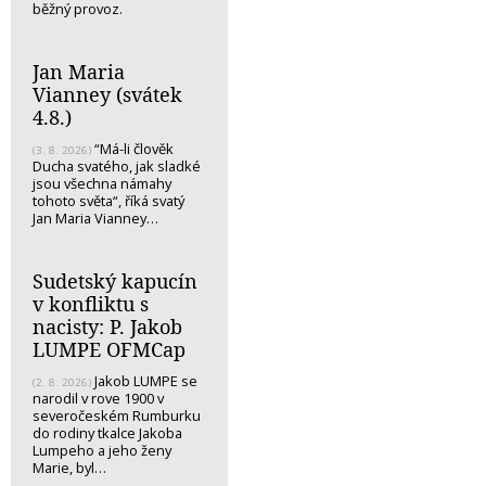
běžný provoz.
Jan Maria
Vianney (svátek
4.8.)
“Má-li člověk
(3. 8. 2026)
Ducha svatého, jak sladké
jsou všechna námahy
tohoto světa“, říká svatý
Jan Maria Vianney…
Sudetský kapucín
v konfliktu s
nacisty: P. Jakob
LUMPE OFMCap
Jakob LUMPE se
(2. 8. 2026)
narodil v rove 1900 v
severočeském Rumburku
do rodiny tkalce Jakoba
Lumpeho a jeho ženy
Marie, byl…