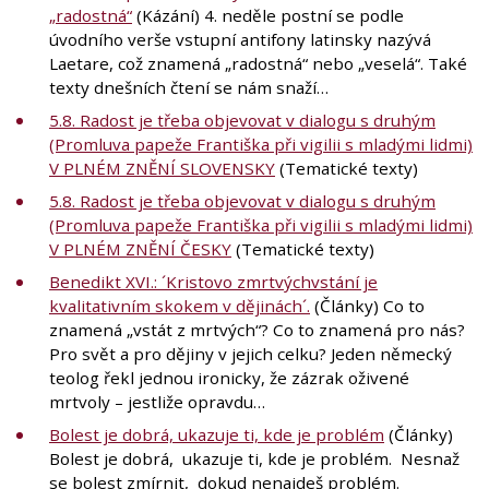
„radostná“
(Kázání) 4. neděle postní se podle
úvodního verše vstupní antifony latinsky nazývá
Laetare, což znamená „radostná“ nebo „veselá“. Také
texty dnešních čtení se nám snaží…
5.8. Radost je třeba objevovat v dialogu s druhým
(Promluva papeže Františka při vigilii s mladými lidmi)
V PLNÉM ZNĚNÍ SLOVENSKY
(Tematické texty)
5.8. Radost je třeba objevovat v dialogu s druhým
(Promluva papeže Františka při vigilii s mladými lidmi)
V PLNÉM ZNĚNÍ ČESKY
(Tematické texty)
Benedikt XVI.: ´Kristovo zmrtvýchvstání je
kvalitativním skokem v dějinách´.
(Články) Co to
znamená „vstát z mrtvých“? Co to znamená pro nás?
Pro svět a pro dějiny v jejich celku? Jeden německý
teolog řekl jednou ironicky, že zázrak oživené
mrtvoly – jestliže opravdu…
Bolest je dobrá, ukazuje ti, kde je problém
(Články)
Bolest je dobrá, ukazuje ti, kde je problém. Nesnaž
se bolest zmírnit, dokud nenajdeš problém.