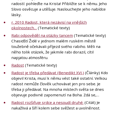
radostí: pohleďte na Krista! Přibližte se k němu. Jeho
Slovo osvěcuje a utěšuje. Naslouchejte jeho nabídce
lásky.
r. 2010 Radost, která nezávisí na vnějších
okolnostech…
(Tematické texty)
Rabi odpověděl na otázky tancem
(Tematické texty)
Chasidští Židé v jednom malém ruském městě
toužebně očekávali příjezd svého rabiho. Měli na
něho tolik otázek, že jakmile rabi dorazil, cítil
napjatou atmosféru.
Radost
(Tematické texty)
Radost je třeba předávat (Benedikt XVI.)
(Články) Kdo
objevil Krista, musí k němu vést také ostatní. Velkou
radost nemůže člověk uchovávat jen pro sebe. Je
třeba ji předávat. Na mnoha místech světa se dnes
objevuje podivné zapomenutí na Boha. Zdá se,…
Radost rozšiřuje srdce a nesoudí druhé.
(Citát) Je
nakažlivá a šíří kolem sebe svěžest a uvolněnost.