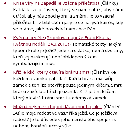
Krize víry na Západě je vzácná příležitost
(Články)
Každá krize je časem, který se nám nabízí, aby námi
otřásl, aby nás zpochybnil a změnil. Je to vzácná
příležitost - v biblickém jazyce se nazývá kairòs, kdy
se ptáme, jaké poselství nám chce Pán…
Květná neděle (Promluva papeže Františka na
Květnou neděli, 24.3.2013)
(Tematické texty) Jakým
typem krále je Ježíš? Jede na oslátku, nemá dvořany,
kteří jej následují, není obklopen šikem
symbolizujícím moc.
Kříž je klíč, který otevírá bránu smrti
(Články) Ke
každému zámku patří klíč. Každá brána má svůj
zámek a ten lze otevřít pouze jediným klíčem. Smrt
bránu zavřela a hřích ji uzamkl. Kříž je tím klíčem,
který otevírá bránu smrti a odemyká zámek…
Možná nejsme schopni dávat mnoho, ale...
(Články)
„Ať je moje radost ve vás,“ říká Ježíš. Co je Ježíšova
radost? Je to důsledek jeho neustálého spojení s
Bohem, konání Otcovy vůle.