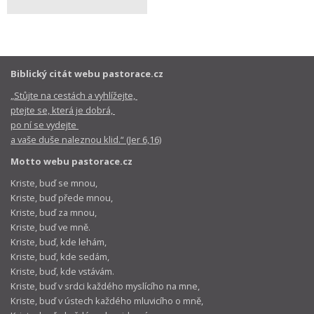
Biblický citát webu pastorace.cz
„Stůjte na cestách a vyhlížejte,
ptejte se, která je dobrá,
po ní se vydejte
a vaše duše naleznou klid.“ (Jer 6,16)
Motto webu pastorace.cz
Kriste, buď se mnou,
Kriste, buď přede mnou,
Kriste, buď za mnou,
Kriste, buď ve mně.
Kriste, buď, kde lehám,
Kriste, buď, kde sedám,
Kriste, buď, kde vstávám.
Kriste, buď v srdci každého myslícího na mne,
Kriste, buď v ústech každého mluvicího o mně,