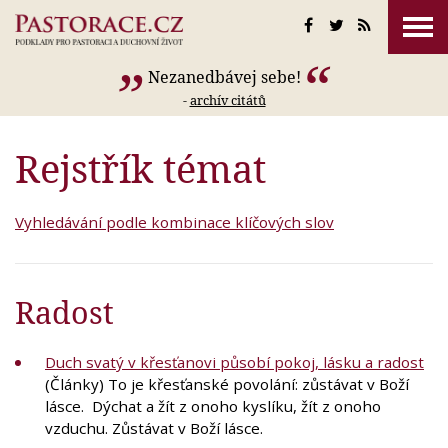
Nezanedbávej sebe!
-
archív citátů
Rejstřík témat
Vyhledávání podle kombinace klíčových slov
Radost
Duch svatý v křesťanovi působí pokoj, lásku a radost
(Články) To je křesťanské povolání: zůstávat v Boží
lásce. Dýchat a žít z onoho kyslíku, žít z onoho
vzduchu. Zůstávat v Boží lásce.