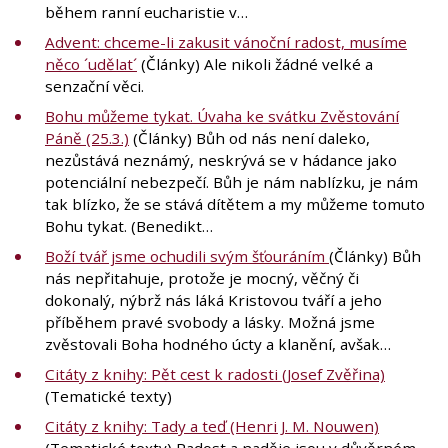
během ranní eucharistie v…
Advent: chceme-li zakusit vánoční radost, musíme
něco ´udělat´
(Články) Ale nikoli žádné velké a
senzační věci.
Bohu můžeme tykat. Úvaha ke svátku Zvěstování
Páně (25.3.)
(Články) Bůh od nás není daleko,
nezůstává neznámý, neskrývá se v hádance jako
potenciální nebezpečí. Bůh je nám nablízku, je nám
tak blízko, že se stává dítětem a my můžeme tomuto
Bohu tykat. (Benedikt…
Boží tvář jsme ochudili svým šťouráním
(Články) Bůh
nás nepřitahuje, protože je mocný, věčný či
dokonalý, nýbrž nás láká Kristovou tváří a jeho
příběhem pravé svobody a lásky. Možná jsme
zvěstovali Boha hodného úcty a klanění, avšak…
Citáty z knihy: Pět cest k radosti (Josef Zvěřina)
(Tematické texty)
Citáty z knihy: Tady a teď (Henri J. M. Nouwen)
(Tematické texty) Radost a naděje jsou v důvěrném