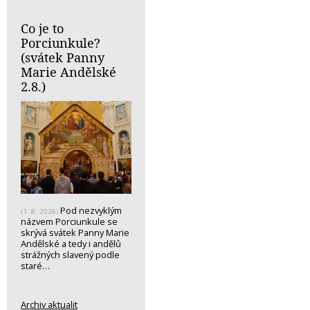
Co je to
Porciunkule?
(svátek Panny
Marie Andělské
2.8.)
Pod nezvyklým
(1. 8. 2026)
názvem Porciunkule se
skrývá svátek Panny Marie
Andělské a tedy i andělů
strážných slavený podle
staré…
Archiv aktualit