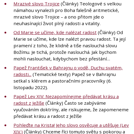
Mrazivé slovo Trojice
(Články) Teologové s velkou
námahou vynalezli pro Boha falešně aritmetické,
mrazivé slovo Trojice – a ono přitom jde o
neuhasínající život plný radosti a vitality.
Od Marie se učíme, kde nalézat radost
(Články) Od
Marie se učíme, kde lze nalézt pravou radost. Ta její
pramení z toho, že klidně a tiše naslouchá slovu
Božímu. Je tichá, protože naslouchá. Jak bychom
mohli naslouchat, kdybychom bez přestání…
Papež František v Bahrajnu o vodě, Duchu svatém,
radosti...
(Tematické texty) Papež se v Bahrajnu
setkal s klérem a pastoračními pracovníky (6.
listopadu 2022).
Papež Lev XIV: Nezapomínejme předávat krásu a
radost z Ježíše
(Články) Často se zabýváme
vyučováním doktríny, ale riskujeme, že zapomeneme
předávat krásu a radost z Ježíše
Pohleďte na Krista! Jeho slovo osvěcuje a utěšuje (Lev
XIV.)
(Články) Chceme říci tomuto světu s pokorou a