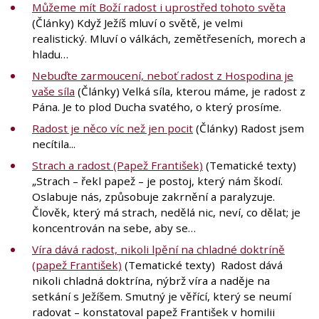
Můžeme mít Boží radost i uprostřed tohoto světa
(Články) Když Ježíš mluví o světě, je velmi
realistický. Mluví o válkách, zemětřeseních, morech a
hladu…
Nebuďte zarmoucení, neboť radost z Hospodina je
vaše síla
(Články) Velká síla, kterou máme, je radost z
Pána. Je to plod Ducha svatého, o který prosíme.
Radost je něco víc než jen pocit
(Články) Radost jsem
necítila...
Strach a radost (Papež František)
(Tematické texty)
„Strach – řekl papež – je postoj, který nám škodí.
Oslabuje nás, způsobuje zakrnění a paralyzuje.
Člověk, který má strach, nedělá nic, neví, co dělat; je
koncentrován na sebe, aby se…
Víra dává radost, nikoli lpění na chladné doktríně
(papež František)
(Tematické texty) Radost dává
nikoli chladná doktrína, nýbrž víra a naděje na
setkání s Ježíšem. Smutný je věřící, který se neumí
radovat – konstatoval papež František v homilii