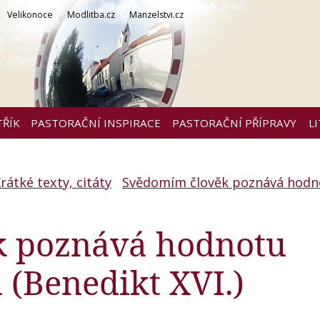
Velikonoce
Modlitba.cz
Manzelstvi.cz
TŘÍK
PASTORAČNÍ INSPIRACE
PASTORAČNÍ PŘÍPRAVY
L
rátké texty, citáty
Svědomím člověk poznává hodn
k poznává hodnotu
 (Benedikt XVI.)