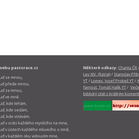
webu pastorace.cz
Některé odkazy:
Charita ČR
Lev XIV. (RaVat)
/
Stanislav Přib
buď se mnou,
YT
/
Lomec, Josef Prokeš YT
/
 buď přede mnou,
farnost, Tomáš Halík YT
/
Veče
buď za mnou,
biblický citát s krátkým komen
buď ve mně.
buď, kde lehám,
buď, kde sedám,
buď, kde vstávám.
buď v srdci každého myslícího na mne,
buď v ústech každého mluvicího o mně,
buď v každém oku vidoucím mne,