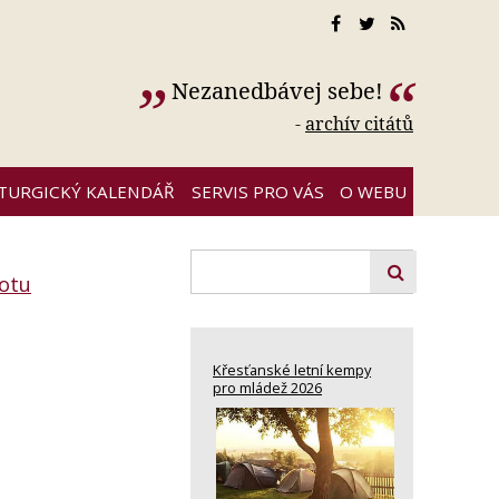
Nezanedbávej sebe!
-
archív citátů
ITURGICKÝ KALENDÁŘ
SERVIS PRO VÁS
O WEBU
otu
Křesťanské letní kempy
pro mládež 2026