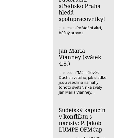
středisko Praha
hledá
spolupracovníky!
Pořádání akcí,
(3. 8. 2026)
běžný provoz.
Jan Maria
Vianney (svátek
4.8.)
“Má-li člověk
(3. 8. 2026)
Ducha svatého, jak sladké
jsou všechna námahy
tohoto světa“, říká svatý
Jan Maria Vianney…
Sudetský kapucín
v konfliktu s
nacisty: P. Jakob
LUMPE OFMCap