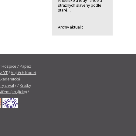
Andělské a tedy i andělů
strážných slavený podle
staré…
Archiv aktualit
/
Hospice
/
Papež
yl YT
/
Vojtěch Kodet
Akademická
ry chval
/ /
Krátký
tářem (anglicky)
/