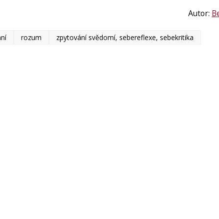
Autor:
Be
ní
rozum
zpytování svědomí, sebereflexe, sebekritika