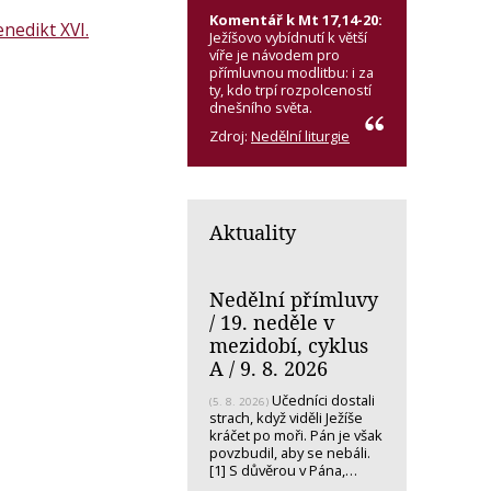
Komentář k Mt 17,14-20:
nedikt XVI.
Ježíšovo vybídnutí k větší
víře je návodem pro
přímluvnou modlitbu: i za
ty, kdo trpí rozpolceností
dnešního světa.
Zdroj:
Nedělní liturgie
Aktuality
Nedělní přímluvy
/ 19. neděle v
mezidobí, cyklus
A / 9. 8. 2026
Učedníci dostali
(5. 8. 2026)
strach, když viděli Ježíše
kráčet po moři. Pán je však
povzbudil, aby se nebáli.
[1] S důvěrou v Pána,…