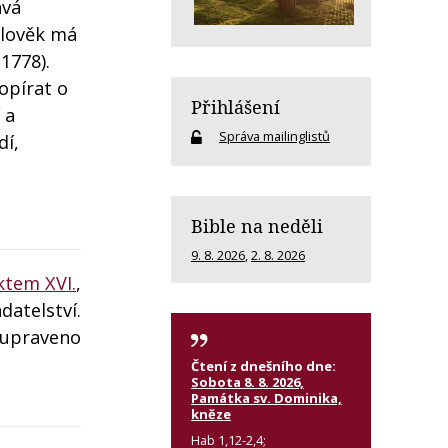
ává
Člověk má
 1778).
opírat o
Přihlášení
 a
Správa mailinglistů
dí,
Bible na neděli
9. 8. 2026
,
2. 8. 2026
ktem XVI.
,
datelství.
 upraveno
Čtení z dnešního dne:
Sobota 8. 8. 2026,
Památka sv. Dominika,
kněze
Hab 1,12-2,4;