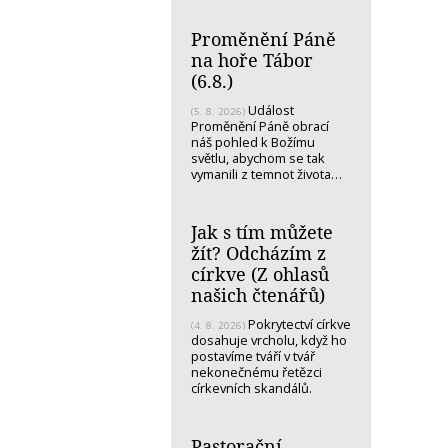
Proměnění Páně
na hoře Tábor
(6.8.)
Událost
(5. 8. 2026)
Proměnění Páně obrací
náš pohled k Božímu
světlu, abychom se tak
vymanili z temnot života…
Jak s tím můžete
žít? Odcházím z
církve (Z ohlasů
našich čtenářů)
Pokrytectví církve
(4. 8. 2026)
dosahuje vrcholu, když ho
postavíme tváří v tvář
nekonečnému řetězci
církevních skandálů.
Pastorační