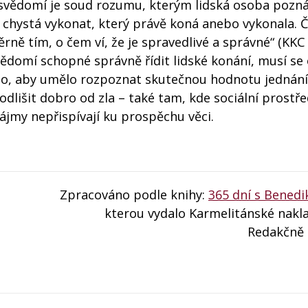
í svědomí je soud rozumu, kterým lidská osoba pozn
 chystá vykonat, který právě koná anebo vykonala. 
věrně tím, o čem ví, že je spravedlivé a správné“ (KKC
vědomí schopné správně řídit lidské konání, musí se 
eno, aby umělo rozpoznat skutečnou hodnotu jednání
odlišit dobro od zla – také tam, kde sociální prostře
zájmy nepřispívají ku prospěchu věci.
Zpracováno podle knihy:
365 dní s Benedi
kterou vydalo Karmelitánské nakla
Redakčně