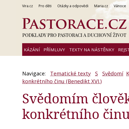
Vira.cz
Pro děti
Otázky a odpovědi
Maria.cz
Vánoce
KÁZÁNÍ
PŘÍMLUVY
TEXTY NA NÁSTĚNKY
REJS
Navigace:
Tematické texty
S
Svědomí
K
konkrétního činu (Benedikt XVI.)
Svědomím člově
konkrétního činu