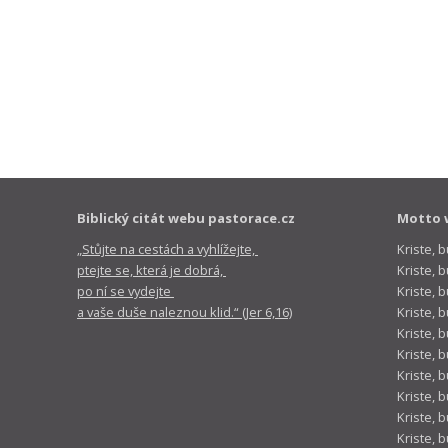
Biblický citát webu pastorace.cz
Motto 
„Stůjte na cestách a vyhlížejte,
Kriste, 
ptejte se, která je dobrá,
Kriste,
po ní se vydejte
Kriste, 
a vaše duše naleznou klid.“ (Jer 6,16)
Kriste, 
Kriste, 
Kriste, 
Kriste, 
Kriste, 
Kriste, 
Kriste, 