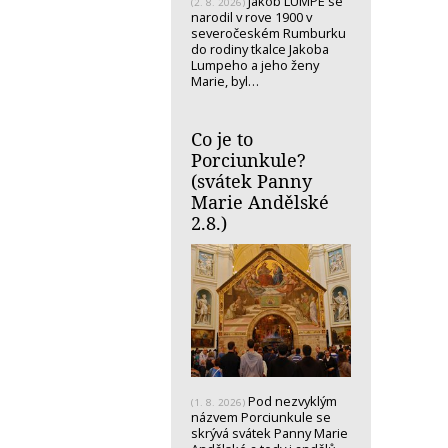
Jakob LUMPE se
(2. 8. 2026)
narodil v rove 1900 v
severočeském Rumburku
do rodiny tkalce Jakoba
Lumpeho a jeho ženy
Marie, byl…
Co je to
Porciunkule?
(svátek Panny
Marie Andělské
2.8.)
Pod nezvyklým
(1. 8. 2026)
názvem Porciunkule se
skrývá svátek Panny Marie