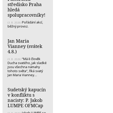
středisko Praha
hledá
spolupracovníky!
Pořádání akcí,
(3. 8. 2026)
běžný provoz.
Jan Maria
Vianney (svátek
4.8.)
“Má-li člověk
(3. 8. 2026)
Ducha svatého, jak sladké
jsou všechna námahy
tohoto světa“, říká svatý
Jan Maria Vianney…
Sudetský kapucín
v konfliktu s
nacisty: P. Jakob
LUMPE OFMCap
Jakob LUMPE se