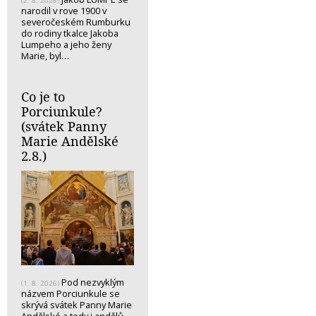
(2. 8. 2026)
narodil v rove 1900 v
severočeském Rumburku
do rodiny tkalce Jakoba
Lumpeho a jeho ženy
Marie, byl…
Co je to
Porciunkule?
(svátek Panny
Marie Andělské
2.8.)
Pod nezvyklým
(1. 8. 2026)
názvem Porciunkule se
skrývá svátek Panny Marie