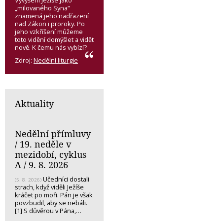
Vyvýšení Ježíše jako
„milovaného Syna“
znamená jeho nadřazení
nad Zákon i proroky. Po
jeho vzkříšení můžeme
toto vidění domýšlet a vidět
nově. K čemu nás vybízí?
Zdroj:
Nedělní liturgie
Aktuality
Nedělní přímluvy
/ 19. neděle v
mezidobí, cyklus
A / 9. 8. 2026
Učedníci dostali
(5. 8. 2026)
strach, když viděli Ježíše
kráčet po moři. Pán je však
povzbudil, aby se nebáli.
[1] S důvěrou v Pána,…