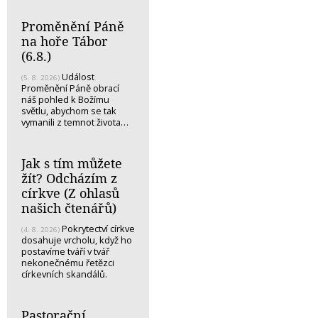
Proměnění Páně
na hoře Tábor
(6.8.)
Událost
(5. 8. 2026)
Proměnění Páně obrací
náš pohled k Božímu
světlu, abychom se tak
vymanili z temnot života…
Jak s tím můžete
žít? Odcházím z
církve (Z ohlasů
našich čtenářů)
Pokrytectví církve
(4. 8. 2026)
dosahuje vrcholu, když ho
postavíme tváří v tvář
nekonečnému řetězci
církevních skandálů.
Pastorační