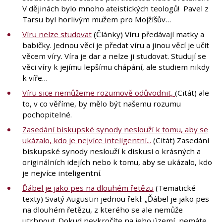
V dějinách bylo mnoho ateistických teologů! Pavel z
Tarsu byl horlivým mužem pro Mojžíšův…
Víru nelze studovat
(Články) Víru předávají matky a
babičky. Jednou věcí je předat víru a jinou věcí je učit
věcem víry. Víra je dar a nelze ji studovat. Studují se
věci víry k jejímu lepšímu chápání, ale studiem nikdy
k víře…
Víru sice nemůžeme rozumově odůvodnit,
(Citát) ale
to, v co věříme, by mělo být našemu rozumu
pochopitelné.
Zasedání biskupské synody neslouží k tomu, aby se
ukázalo, kdo je nejvíce inteligentní...
(Citát) Zasedání
biskupské synody neslouží k diskusi o krásných a
originálních idejích nebo k tomu, aby se ukázalo, kdo
je nejvíce inteligentní.
Ďábel je jako pes na dlouhém řetězu
(Tematické
texty) Svatý Augustin jednou řekl: „Ďábel je jako pes
na dlouhém řetězu, z kterého se ale nemůže
utrhnout. Dokud nevkročíte na jeho území, nemáte