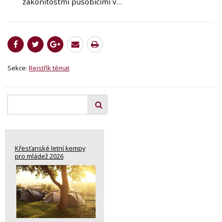
zákonitostmi působícími v…
Sekce:
Rejstřík témat
Křesťanské letní kempy
pro mládež 2026