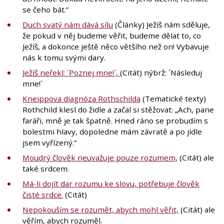
se čeho bát.”
Duch svatý nám dává sílu
(Články) Ježíš nám sděluje,
že pokud v něj budeme věřit, budeme dělat to, co
Ježíš, a dokonce ještě něco většího než on! Vybavuje
nás k tomu svými dary.
Ježíš neřekl: ´Poznej mne!´,
(Citát) nýbrž: ´Následuj
mne!´
Kneippova diagnóza Rothschilda
(Tematické texty)
Rothchild klesl do židle a začal si stěžovat: „Ach, pane
faráři, mně je tak špatně. Hned ráno se probudím s
bolestmi hlavy, dopoledne mám závratě a po jídle
jsem vyřízený.“
Moudrý člověk neuvažuje pouze rozumem,
(Citát) ale
také srdcem.
Má-li dojít dar rozumu ke slovu, potřebuje člověk
čisté srdce.
(Citát)
Nepokouším se rozumět, abych mohl věřit,
(Citát) ale
věřím, abych rozuměl.