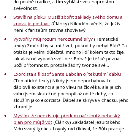
do pouhé tradice, a tím vyhlásí svou naprostou
svévolnost.
Stavíš na písku! Musíš zbořit základy svého domu a
znovu je postavit
(Články) Nikodém věděl, že Ježíš
není k farizeům zrovna shovívavý
Vytvořily můj rozum nerozumné síly?
(Tematické
texty) Změnil by se mi život, pokud by nebyl Bůh? Ta
otázka je velmi důležitá, mnoho lidí kolem takto žije.
Jak vlastně vypadá svět bez Boha? Je těžké poznat
Boží přítomnost, protože žádný tvor ze své…
Exorcista a filosof Sante Babolin o ´tekutém´ ďáblu
(Tematické texty) Nikdy jsem nepochyboval o
ďáblově existenci a jeho vlivu na člověka, ale jejich
váhu jsem skutečně pochopil až od té doby, co
sloužím jako exorcista. Ďábel se skrývá v chaosu, jeho
zbraní je…
Myslím, že neexistuje předem načrtnutý nebeský
plán pro můj život
(Články) Zakladatel jezuitského
řádu svatý Ignác z Loyoly rád říkával, že Bůh pracuje