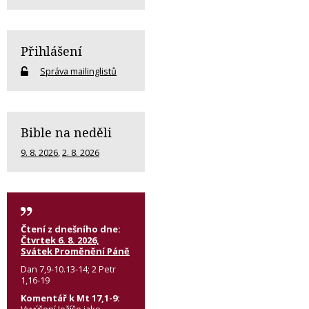
Přihlášení
Správa mailinglistů
Bible na neděli
9. 8. 2026
,
2. 8. 2026
Čtení z dnešního dne:
Čtvrtek 6. 8. 2026,
Svátek Proměnění Páně
Dan 7,9-10.13-14; 2 Petr
1,16-19
Komentář k Mt 17,1-9: