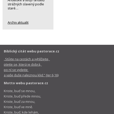
Andělské a tedy i andělů
strážných slavený podle
staré…
Archiv aktualit
Biblický citát webu pastorace.cz
„Stůjte na cestách a vyhlížejte,
ptejte se, která je dobrá,
po ní se vydejte
a vaše duše naleznou klid.“ (Jer 6,16)
Motto webu pastorace.cz
Kriste, buď se mnou,
Kriste, buď přede mnou,
Kriste, buď za mnou,
Kriste, buď ve mně.
Kriste, buď, kde lehám,