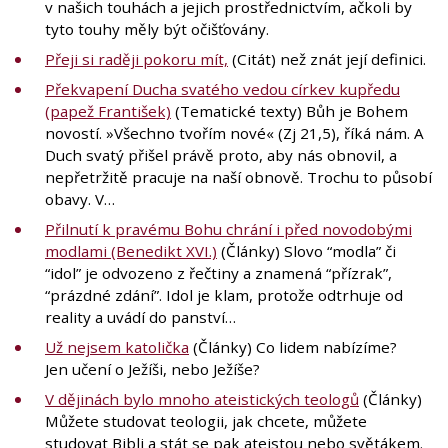
v našich touhách a jejich prostřednictvím, ačkoli by
tyto touhy měly být očišťovány.
Přeji si raději pokoru mít,
(Citát) než znát její definici.
Překvapení Ducha svatého vedou církev kupředu
(papež František)
(Tematické texty) Bůh je Bohem
novostí. »Všechno tvořím nové« (Zj 21,5), říká nám. A
Duch svatý přišel právě proto, aby nás obnovil, a
nepřetržitě pracuje na naší obnově. Trochu to působí
obavy. V…
Přilnutí k pravému Bohu chrání i před novodobými
modlami (Benedikt XVI.)
(Články) Slovo “modla” či
“idol” je odvozeno z řečtiny a znamená “přízrak”,
“prázdné zdání”. Idol je klam, protože odtrhuje od
reality a uvádí do panství…
Už nejsem katolička
(Články) Co lidem nabízíme?
Jen učení o Ježíši, nebo Ježíše?
V dějinách bylo mnoho ateistických teologů
(Články)
Můžete studovat teologii, jak chcete, můžete
studovat Bibli a stát se pak ateistou nebo světákem.