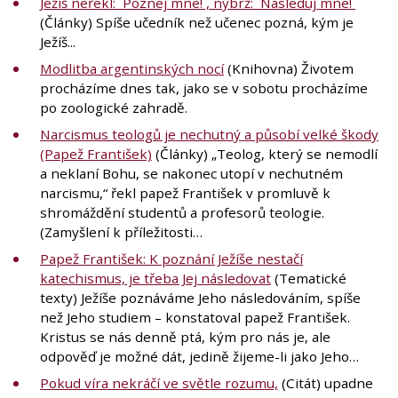
Ježíš neřekl: ´Poznej mne!´, nýbrž: ´Následuj mne!´
(Články) Spíše učedník než učenec pozná, kým je
Ježíš...
Modlitba argentinských nocí
(Knihovna) Životem
procházíme dnes tak, jako se v sobotu procházíme
po zoologické zahradě.
Narcismus teologů je nechutný a působí velké škody
(Papež František)
(Články) „Teolog, který se nemodlí
a neklaní Bohu, se nakonec utopí v nechutném
narcismu,“ řekl papež František v promluvě k
shromáždění studentů a profesorů teologie.
(Zamyšlení k příležitosti…
Papež František: K poznání Ježíše nestačí
katechismus, je třeba Jej následovat
(Tematické
texty) Ježíše poznáváme Jeho následováním, spíše
než Jeho studiem – konstatoval papež František.
Kristus se nás denně ptá, kým pro nás je, ale
odpověď je možné dát, jedině žijeme-li jako Jeho…
Pokud víra nekráčí ve světle rozumu,
(Citát) upadne