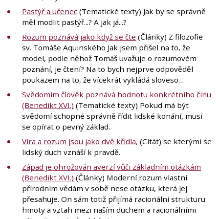
Pastýř a učenec
(Tematické texty) Jak by se správně
měl modlit pastýř...? A jak já...?
Rozum poznává jako když se čte
(Články) Z filozofie
sv. Tomáše Aquinského Jak jsem přišel na to, že
model, podle něhož Tomáš uvažuje o rozumovém
poznání, je čtení? Na to bych nejprve odpověděl
poukazem na to, že vícekrát vykládá sloveso…
Svědomím člověk poznává hodnotu konkrétního činu
(Benedikt XVI.)
(Tematické texty) Pokud má být
svědomí schopné správně řídit lidské konání, musí
se opírat o pevný základ.
Víra a rozum jsou jako dvě křídla,
(Citát) se kterými se
lidský duch vznáší k pravdě.
Západ je ohrožován averzí vůči základním otázkám
(Benedikt XVI.)
(Články) Moderní rozum vlastní
přírodním vědám v sobě nese otázku, která jej
přesahuje. On sám totiž přijímá racionální strukturu
hmoty a vztah mezi naším duchem a racionálními