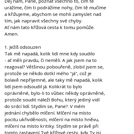
Dej nám, Pane, poznat všechno to, čím tě
urážíme, čím ti podrážíme nohy, čím tě mučíme
a křižujeme, abychom se mohli zamyslet nad
tím, jak napravit všechny své chyby.
Ať nám tato křížová cesta k tomu pomůže.
Amen.
1. Ježíš odsouzen
Tak mě napadá, kolik lidí mne kdy soudilo
- ať měli pravdu, či neměli. A jak jsem na to
reagoval? Většinou pobouřeně, zlobil jsem se,
protože se někdo dotkl mého "já", což je
bolavě nepříjemné, ale taky mě napadá, kolik
lidí jsem odsoudil já. Kolikrát to bylo
oprávněné, bylo-li to vůbec někdy oprávněné,
protože soudit náleží Bohu, který jediný vidí
do srdcí lidí. Stydím se, Pane?. V mém
jednání chybělo mlčení. Mlčení na místo
pocitu ukřivděnosti, mlčení na místo hněvu,
mlčení na místo kritiky. Stydím se právě při
tomto zastavení Tvé křížové cesty, kdy Ty jsi