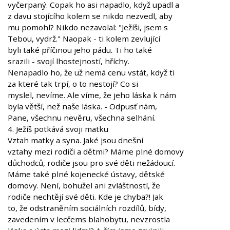
vyčerpaný. Copak ho asi napadlo, když upadl a
z davu stojícího kolem se nikdo nezvedl, aby
mu pomohl? Nikdo nezavolal: "Ježíši, jsem s
Tebou, vydrž." Naopak - ti kolem zevlující
byli také příčinou jeho pádu. Ti ho také
srazili - svojí lhostejností, hříchy.
Nenapadlo ho, že už nemá cenu vstát, když ti
za které tak trpí, o to nestojí? Co si
myslel, nevíme. Ale víme, že jeho láska k nám
byla větší, než naše láska. - Odpusť nám,
Pane, všechnu nevěru, všechna selhání.
4. Ježíš potkává svoji matku
Vztah matky a syna. Jaké jsou dnešní
vztahy mezi rodiči a dětmi? Máme plné domovy
důchodců, rodiče jsou pro své děti nežádoucí.
Máme také plné kojenecké ústavy, dětské
domovy. Není, bohužel ani zvláštností, že
rodiče nechtějí své děti. Kde je chyba?! Jak
to, že odstraněním sociálních rozdílů, bídy,
zavedením v lecčems blahobytu, nevzrostla