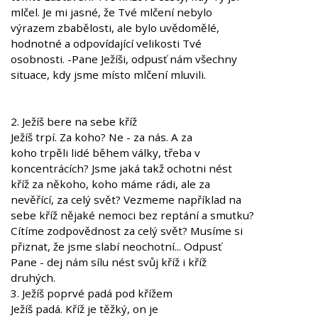
mlčel. Je mi jasné, že Tvé mlčení nebylo
výrazem zbabělosti, ale bylo uvědomělé,
hodnotné a odpovídající velikosti Tvé
osobnosti. -Pane Ježíši, odpusť nám všechny
situace, kdy jsme místo mlčení mluvili.
2. Ježíš bere na sebe kříž
Ježíš trpí. Za koho? Ne - za nás. A za
koho trpěli lidé během války, třeba v
koncentrácích? Jsme jaká takž ochotni nést
kříž za někoho, koho máme rádi, ale za
nevěřící, za celý svět? Vezmeme například na
sebe kříž nějaké nemoci bez reptání a smutku?
Cítíme zodpovědnost za celý svět? Musíme si
přiznat, že jsme slabí neochotní... Odpusť
Pane - dej nám sílu nést svůj kříž i kříž
druhých.
3. Ježíš poprvé padá pod křížem
Ježíš padá. Kříž je těžký, on je