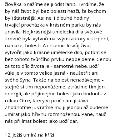
člověka. Snažíme se ji odstranit. Tvrdíme, že
by náš život byl bez bolesti hezčí, že bychom
byli šťastnější. Asi ne. I dlouhé hodiny
trvající procházka v krásném parku by nás
unavila. Nejkrásnější umělecká díla světové
úrovně byla vytvořena svými autory v utrpení,
námaze, bolesti. A chceme-li svůj život
vytvořit jako krásné umělecké dílo, potom se
bez tohoto tvůrčího prvku neobejdeme. Cenou
za toto dílo života je - samotné nebe. Boží
vůle je v tomto velice jasná - neušetřit ani
svého Syna. Takže na bolest nenadávejme -
stejně si tím nepomůžeme, ztrácíme tím jen
energii, ale přijímejme bolest jako hodnotu z
rukou Otce, který ví proč nám ji dává.
Zhodnoťme ji, vraťme mu ji jednou až budeme
umírat jako hřivnu rozmnoženou. Pane, nauč
nás přijímat bolest jako Boží dar.
12. Ježíš umírá na kříži