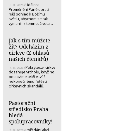
Událost
(5. 8. 2026)
Proměnění Páně obrací
náš pohled k Božímu
světlu, abychom se tak
vymanili z temnot života…
Jak s tím můžete
žít? Odcházím z
církve (Z ohlasů
našich čtenářů)
Pokrytectví církve
(4. 8. 2026)
dosahuje vrcholu, když ho
postavíme tváří v tvář
nekonečnému řetězci
církevních skandálů.
Pastorační
středisko Praha
hledá
spolupracovníky!
Pořádání akcí,
(3. 8. 2026)