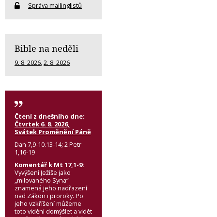
Správa mailinglistů
Bible na neděli
9. 8. 2026
,
2. 8. 2026
Čtení z dnešního dne:
Čtvrtek 6. 8. 2026,
Svátek Proměnění Páně
Dan 7,9-10.13-14; 2 Petr
1,16-19
Komentář k Mt 17,1-9:
Vyvýšení Ježíše jako
„milovaného Syna“
znamená jeho nadřazení
nad Zákon i proroky. Po
jeho vzkříšení můžeme
toto vidění domýšlet a vidět