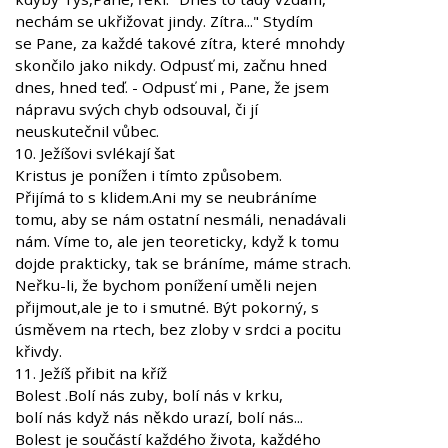
nechám se ukřižovat jindy. Zítra..." Stydím
se Pane, za každé takové zítra, které mnohdy
skončilo jako nikdy. Odpusť mi, začnu hned
dnes, hned teď. - Odpusť mi , Pane, že jsem
nápravu svých chyb odsouval, či jí
neuskutečnil vůbec.
10. Ježíšovi svlékají šat
Kristus je ponížen i tímto způsobem.
Přijímá to s klidem.Ani my se neubráníme
tomu, aby se nám ostatní nesmáli, nenadávali
nám. Víme to, ale jen teoreticky, když k tomu
dojde prakticky, tak se bráníme, máme strach.
Neřku-li, že bychom ponížení uměli nejen
přijmout,ale je to i smutné. Být pokorný, s
úsměvem na rtech, bez zloby v srdci a pocitu
křivdy.
11. Ježíš přibit na kříž
Bolest .Bolí nás zuby, bolí nás v krku,
bolí nás když nás někdo urazí, bolí nás...
Bolest je součástí každého života, každého