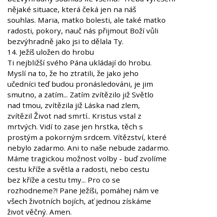
nějaké situace, která čeká jen na náš
souhlas. Maria, matko bolesti, ale také matko
radosti, pokory, nauč nás přijmout Boží vůli
bezvýhradně jako jsi to dělala Ty.
14. Ježíš uložen do hrobu
Ti nejbližší svého Pána ukládají do hrobu.
Myslí na to, že ho ztratili, že jako jeho
učedníci teď budou pronásledováni, je jim
smutno, a zatím... Zatím zvítězilo již Světlo
nad tmou, zvítězila již Láska nad zlem,
zvítězil Život nad smrtí.. Kristus vstal z
mrtvých. Vidí to zase jen hrstka, těch s
prostým a pokorným srdcem. Vítězství, které
nebylo zadarmo. Ani to naše nebude zadarmo.
Máme tragickou možnost volby - buď zvolíme
cestu kříže a světla a radosti, nebo cestu
bez kříže a cestu tmy... Pro co se
rozhodneme?! Pane Ježíši, pomáhej nám ve
všech životních bojích, ať jednou získáme
život věčný. Amen.