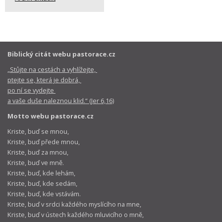
Biblický citát webu pastorace.cz
„Stůjte na cestách a vyhlížejte,
ptejte se, která je dobrá,
po ní se vydejte
a vaše duše naleznou klid.“ (Jer 6,16)
Motto webu pastorace.cz
Kriste, buď se mnou,
Kriste, buď přede mnou,
Kriste, buď za mnou,
Kriste, buď ve mně.
Kriste, buď, kde lehám,
Kriste, buď, kde sedám,
Kriste, buď, kde vstávám.
Kriste, buď v srdci každého myslícího na mne,
Kriste, buď v ústech každého mluvicího o mně,