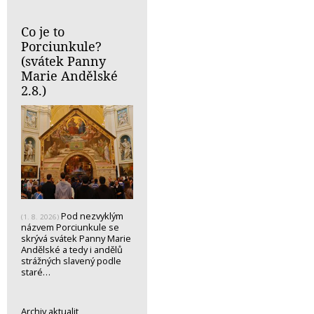
Co je to
Porciunkule?
(svátek Panny
Marie Andělské
2.8.)
Pod nezvyklým
(1. 8. 2026)
názvem Porciunkule se
skrývá svátek Panny Marie
Andělské a tedy i andělů
strážných slavený podle
staré…
Archiv aktualit