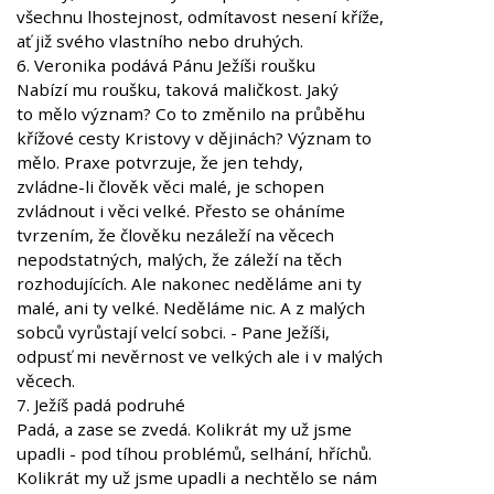
všechnu lhostejnost, odmítavost nesení kříže,
ať již svého vlastního nebo druhých.
6. Veronika podává Pánu Ježíši roušku
Nabízí mu roušku, taková maličkost. Jaký
to mělo význam? Co to změnilo na průběhu
křížové cesty Kristovy v dějinách? Význam to
mělo. Praxe potvrzuje, že jen tehdy,
zvládne-li člověk věci malé, je schopen
zvládnout i věci velké. Přesto se oháníme
tvrzením, že člověku nezáleží na věcech
nepodstatných, malých, že záleží na těch
rozhodujících. Ale nakonec neděláme ani ty
malé, ani ty velké. Neděláme nic. A z malých
sobců vyrůstají velcí sobci. - Pane Ježíši,
odpusť mi nevěrnost ve velkých ale i v malých
věcech.
7. Ježíš padá podruhé
Padá, a zase se zvedá. Kolikrát my už jsme
upadli - pod tíhou problémů, selhání, hříchů.
Kolikrát my už jsme upadli a nechtělo se nám