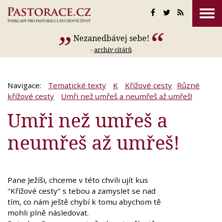
Nezanedbávej sebe!
-
archív citátů
Navigace:
Tematické texty
K
Křížové cesty
Různé
křížové cesty
Umři než umřeš a neumřeš až umřeš!
Umři než umřeš a
neumřeš až umřeš!
Pane Ježíši, chceme v této chvíli ujít kus
"Křížové cesty" s tebou a zamyslet se nad
tím, co nám ještě chybí k tomu abychom tě
mohli plně následovat.