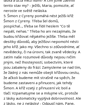
láska a úcta mezi lidmi? A čím jsme zavinili
tento stav my? - Ježíši, Maria, pomozte, ať
neroste ve světě neláska.
5. Šimon z Cyreny pomáhá nést Ježíši kříž
Šimon z Cyreny. Třeba šel domů,
pospíchal..., třeba se řídil heslem "Co tě
nepálí, nehas." Třeba ho ani nezajímalo, že
budou křižovat nějakého Ježíše. Třeba měl
desítky důvodů, aby Ježíšovi nepomohl nésti
jeho kříž. Jako my. Všechno si zdůvodníme, ať
nevědecky, či na úrovni, tak zvaně vědecky. A
zatím naše rozumové důvody nejsou ničím
jiným, než lhostejností, sobectvím, které
jsou zabaleny do frází. Zamysleme se nad tím,
že žádný z nás nemůže obejít křížovou cestu,
že ačkoli budeme mít strašně na spěch, že
budeme zastaveni a přinuceni, jak tehdy
Šimon. A kříž vzatý z přinucení víc bolí a
tlačí. Vzpamatujme se a milujme víc, protože
z lásky automaticky vyplývá dobrovolnost. Ale
z lásky, ne z nelásky! - Odpusť nám, Pane,