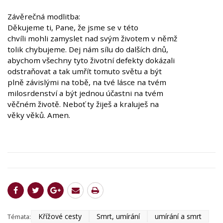
Závěrečná modlitba:
Děkujeme ti, Pane, že jsme se v této
chvíli mohli zamyslet nad svým životem v němž
tolik chybujeme. Dej nám sílu do dalších dnů,
abychom všechny tyto životní defekty dokázali
odstraňovat a tak umřít tomuto světu a být
plně závislými na tobě, na tvé lásce na tvém
milosrdenství a být jednou účastni na tvém
věčném životě. Neboť ty žiješ a kraluješ na
věky věků. Amen.
Křížové cesty
Smrt, umírání
umírání a smrt
Témata: