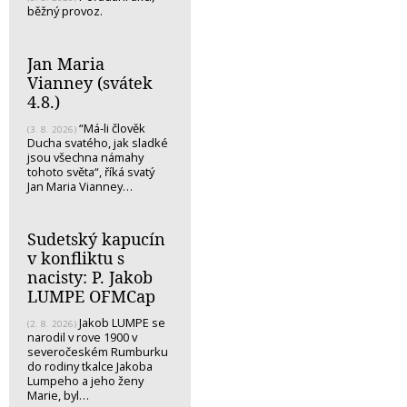
běžný provoz.
Jan Maria
Vianney (svátek
4.8.)
“Má-li člověk
(3. 8. 2026)
Ducha svatého, jak sladké
jsou všechna námahy
tohoto světa“, říká svatý
Jan Maria Vianney…
Sudetský kapucín
v konfliktu s
nacisty: P. Jakob
LUMPE OFMCap
Jakob LUMPE se
(2. 8. 2026)
narodil v rove 1900 v
severočeském Rumburku
do rodiny tkalce Jakoba
Lumpeho a jeho ženy
Marie, byl…