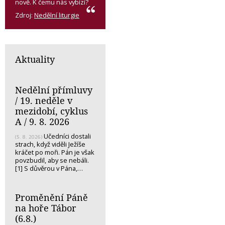
nově. K čemu nás vybízí?
Zdroj:
Nedělní liturgie
Aktuality
Nedělní přímluvy
/ 19. neděle v
mezidobí, cyklus
A / 9. 8. 2026
Učedníci dostali
(5. 8. 2026)
strach, když viděli Ježíše
kráčet po moři. Pán je však
povzbudil, aby se nebáli.
[1] S důvěrou v Pána,…
Proměnění Páně
na hoře Tábor
(6.8.)