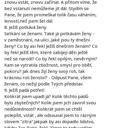
znovu vstát, znovu začínat. A přitom víme, že
bez vstanutí nemůžeme jít dál. Stydím se
Pane, že jsem promeškal tolik času váháním,
leností,než jsem šel dál.
8. Ježíš potkává ženy.
Setkání se ženami. Také já potkávám ženy -
v zaměstnání, na ulici...Jaké jsou ty dnešní
ženy? Co by asi řekl Ježíš dnešním ženám? Co
by řekl Ježíš těm, které zabíjejí děti ještě
než se narodí? Co by řekl opilým, nevěrným?
Kam se vytratila zbožnost, smysl pro oběť,
pokoru? Jak dnes žijí ženy svoji roli, tak
krásnou roli ženství? - Odpusť Pane, všem
ženám, co nežijí podle Tvých představ.
9. Ježíš padá potřetí
Kolikrát jsem upadl já? Kolik těchto pádů
bylo zbytečných? Kolik jsem jich zavinil svou
nedůsledností? Kolikrát jsem se chtěl
polepšit, vstát , ale odsouval jsem to rázným
slovem "zítra".Jakpak by asi dopadlo lidstvo,
kdyby Tys,Pane, řekl: "Dnes to tady vzdám,