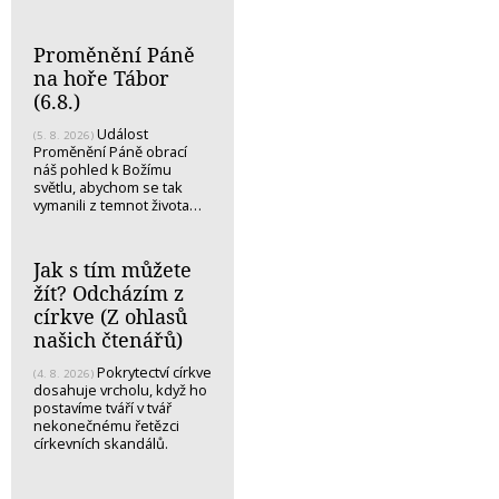
Proměnění Páně
na hoře Tábor
(6.8.)
Událost
(5. 8. 2026)
Proměnění Páně obrací
náš pohled k Božímu
světlu, abychom se tak
vymanili z temnot života…
Jak s tím můžete
žít? Odcházím z
církve (Z ohlasů
našich čtenářů)
Pokrytectví církve
(4. 8. 2026)
dosahuje vrcholu, když ho
postavíme tváří v tvář
nekonečnému řetězci
církevních skandálů.