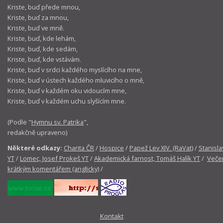
Kriste, buď přede mnou,
Kriste, buď za mnou,
Kriste, buď ve mně.
Kriste, buď, kde lehám,
Kriste, buď, kde sedám,
Kriste, buď, kde vstávám.
Kriste, buď v srdci každého myslícího na mne,
Kriste, buď v ústech každého mluvicího o mně,
Kriste, buď v každém oku vidoucím mne,
Kriste, buď v každém uchu slyšícím mne.
(Podle "
Hymnu sv. Patrika
",
redakčně upraveno)
Některé odkazy:
Charita ČR
/
Hospice
/
Papež Lev XIV. (RaVat)
/
Stanisla
YT
/
Lomec, Josef Prokeš YT
/
Akademická farnost, Tomáš Halík YT
/
Večer
krátkým komentářem (anglicky)
/
Kontakt