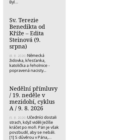
Byl…
Sv. Terezie
Benedikta od
Kříže – Edita
Steinová (9.
srpna)
Německá
(8. 8. 2026)
židovka, křesťanka,
katolička a řeholnice -
popravená nacisty...
Nedělní přímluvy
/ 19. neděle v
mezidobí, cyklus
A / 9. 8. 2026
Učedníci dostali
(5. 8. 2026)
strach, když viděli Ježíše
kráčet po moři. Pán je však
povzbudil, aby se nebáli.
[1] S důvěrou v Pána,…