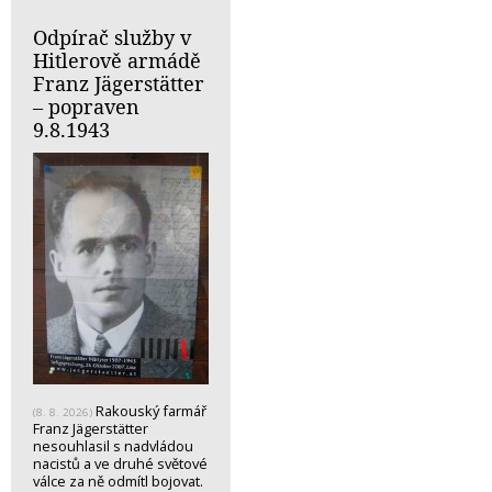
Odpírač služby v
Hitlerově armádě
Franz Jägerstätter
– popraven
9.8.1943
Rakouský farmář
(8. 8. 2026)
Franz Jägerstätter
nesouhlasil s nadvládou
nacistů a ve druhé světové
válce za ně odmítl bojovat.