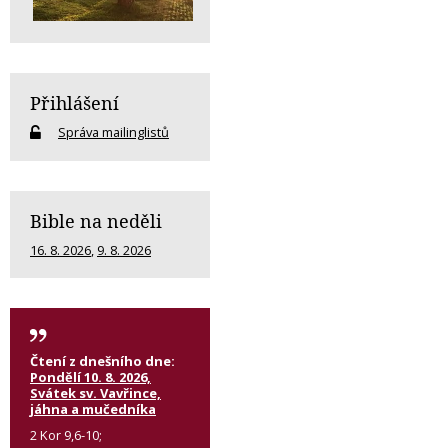
Přihlášení
Správa mailinglistů
Bible na neděli
16. 8. 2026
,
9. 8. 2026
Čtení z dnešního dne:
Pondělí 10. 8. 2026,
Svátek sv. Vavřince,
jáhna a mučedníka
2 Kor 9,6-10;