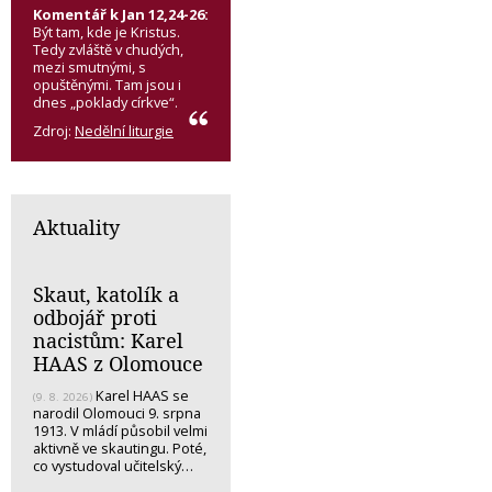
Komentář k Jan 12,24-26:
Být tam, kde je Kristus.
Tedy zvláště v chudých,
mezi smutnými, s
opuštěnými. Tam jsou i
dnes „poklady církve“.
Zdroj:
Nedělní liturgie
Aktuality
Skaut, katolík a
odbojář proti
nacistům: Karel
HAAS z Olomouce
Karel HAAS se
(9. 8. 2026)
narodil Olomouci 9. srpna
1913. V mládí působil velmi
aktivně ve skautingu. Poté,
co vystudoval učitelský…