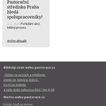
Pastorační
středisko Praha
hledá
spolupracovníky!
Pořádání akcí,
(3. 8. 2026)
běžný provoz.
Archiv aktualit
Biblický citát webu pastorace.cz
„Stůjte na cestách a vyhlížejte,
ptejte se, která je dobrá,
po ní se vydejte
a vaše duše naleznou klid.“ (Jer 6,16)
Motto webu pastorace.cz
Kriste, buď se mnou,