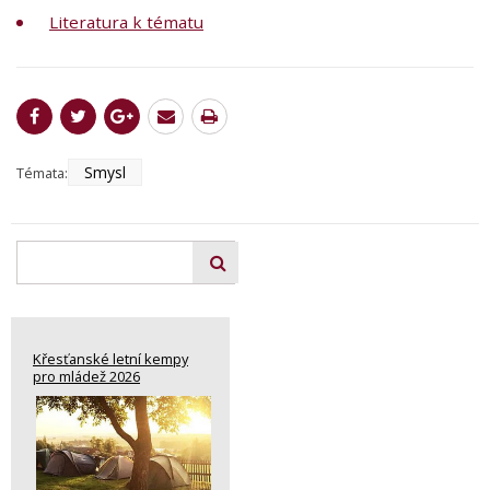
Literatura k tématu
Smysl
Témata:
Křesťanské letní kempy
pro mládež 2026