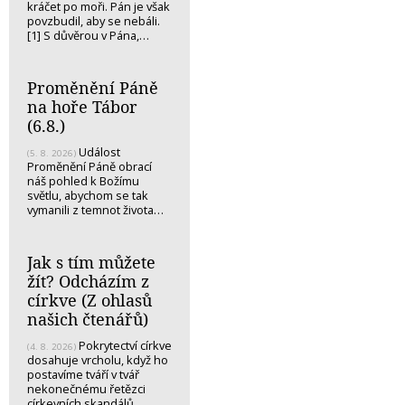
kráčet po moři. Pán je však
povzbudil, aby se nebáli.
[1] S důvěrou v Pána,…
Proměnění Páně
na hoře Tábor
(6.8.)
Událost
(5. 8. 2026)
Proměnění Páně obrací
náš pohled k Božímu
světlu, abychom se tak
vymanili z temnot života…
Jak s tím můžete
žít? Odcházím z
církve (Z ohlasů
našich čtenářů)
Pokrytectví církve
(4. 8. 2026)
dosahuje vrcholu, když ho
postavíme tváří v tvář
nekonečnému řetězci
církevních skandálů.