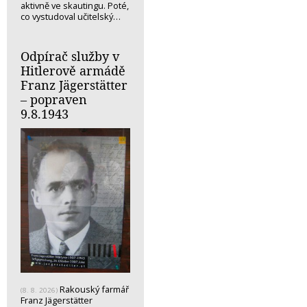
aktivně ve skautingu. Poté,
co vystudoval učitelský…
Odpírač služby v
Hitlerově armádě
Franz Jägerstätter
– popraven
9.8.1943
Rakouský farmář
(8. 8. 2026)
Franz Jägerstätter