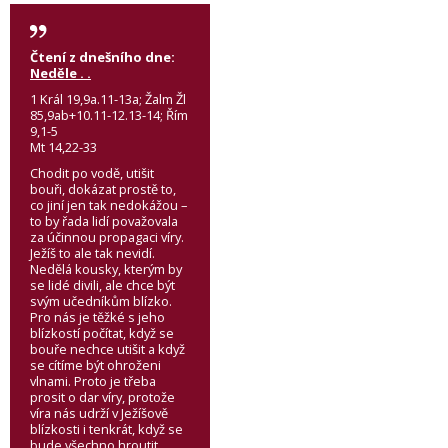
Čtení z dnešního dne:
Neděle . .
1 Král 19,9a.11-13a; Žalm Žl
85,9ab+10.11-12.13-14; Řím
9,1-5
Mt 14,22-33
Chodit po vodě, utišit
bouři, dokázat prostě to,
co jiní jen tak nedokážou –
to by řada lidí považovala
za účinnou propagaci víry.
Ježíš to ale tak nevidí.
Nedělá kousky, kterým by
se lidé divili, ale chce být
svým učedníkům blízko.
Pro nás je těžké s jeho
blízkostí počítat, když se
bouře nechce utišit a když
se cítíme být ohroženi
vlnami. Proto je třeba
prosit o dar víry, protože
víra nás udrží v Ježíšově
blízkosti i tenkrát, když se
bude všechno hroutit,