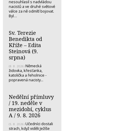
nesouhlasil s nadvládou
nacistů a ve druhé světové
válce za ně odmítl bojovat.
Byl…
Sv. Terezie
Benedikta od
Kříže – Edita
Steinová (9.
srpna)
Německá
(8. 8. 2026)
židovka, křesťanka,
katolička a řeholnice -
popravená nacisty...
Nedělní přímluvy
/ 19. neděle v
mezidobí, cyklus
A / 9. 8. 2026
Učedníci dostali
(5. 8. 2026)
strach, když viděli Ježíše