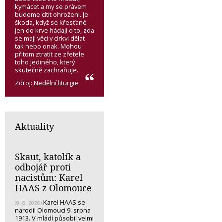
kymácet a my se právem
budeme cítit ohroženi. Je
škoda, když se křesťané
jen do krve hádají o to, zda
se mají věci v církvi dělat
tak nebo onak. Mohou
přitom ztratit ze zřetele
toho jediného, který
skutečně zachraňuje.
Zdroj:
Nedělní liturgie
Aktuality
Skaut, katolík a
odbojář proti
nacistům: Karel
HAAS z Olomouce
Karel HAAS se
(9. 8. 2026)
narodil Olomouci 9. srpna
1913. V mládí působil velmi