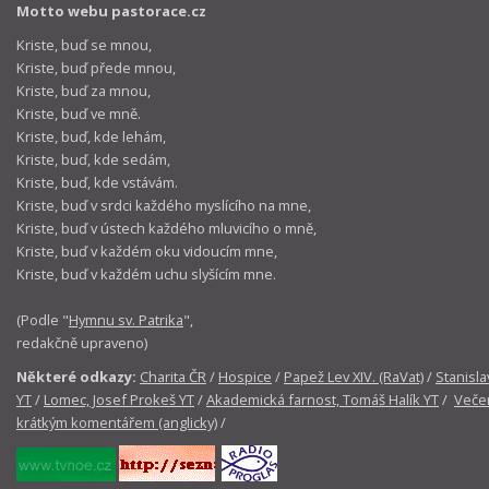
Motto webu pastorace.cz
Kriste, buď se mnou,
Kriste, buď přede mnou,
Kriste, buď za mnou,
Kriste, buď ve mně.
Kriste, buď, kde lehám,
Kriste, buď, kde sedám,
Kriste, buď, kde vstávám.
Kriste, buď v srdci každého myslícího na mne,
Kriste, buď v ústech každého mluvicího o mně,
Kriste, buď v každém oku vidoucím mne,
Kriste, buď v každém uchu slyšícím mne.
(Podle "
Hymnu sv. Patrika
",
redakčně upraveno)
Některé odkazy:
Charita ČR
/
Hospice
/
Papež Lev XIV. (RaVat)
/
Stanisla
YT
/
Lomec, Josef Prokeš YT
/
Akademická farnost, Tomáš Halík YT
/
Večer
krátkým komentářem (anglicky)
/