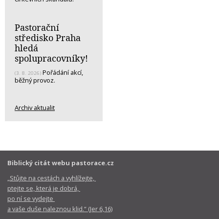
Pastorační
středisko Praha
hledá
spolupracovníky!
Pořádání akcí,
(3. 8. 2026)
běžný provoz.
Archiv aktualit
Biblický citát webu pastorace.cz
„Stůjte na cestách a vyhlížejte,
ptejte se, která je dobrá,
po ní se vydejte
a vaše duše naleznou klid.“ (Jer 6,16)