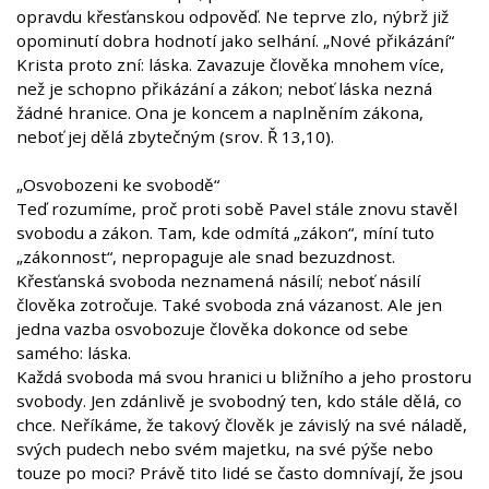
opravdu křesťanskou odpověď. Ne teprve zlo, nýbrž již
opominutí dobra hodnotí jako selhání. „Nové přikázání“
Krista proto zní: láska. Zavazuje člověka mnohem více,
než je schopno přikázání a zákon; neboť láska nezná
žádné hranice. Ona je koncem a naplněním zákona,
neboť jej dělá zbytečným (srov. Ř 13,10).
„Osvobozeni ke svobodě“
Teď rozumíme, proč proti sobě Pavel stále znovu stavěl
svobodu a zákon. Tam, kde odmítá „zákon“, míní tuto
„zákonnost“, nepropaguje ale snad bezuzdnost.
Křesťanská svoboda neznamená násilí; neboť násilí
člověka zotročuje. Také svoboda zná vázanost. Ale jen
jedna vazba osvobozuje člověka dokonce od sebe
samého: láska.
Každá svoboda má svou hranici u bližního a jeho prostoru
svobody. Jen zdánlivě je svobodný ten, kdo stále dělá, co
chce. Neříkáme, že takový člověk je závislý na své náladě,
svých pudech nebo svém majetku, na své pýše nebo
touze po moci? Právě tito lidé se často domnívají, že jsou