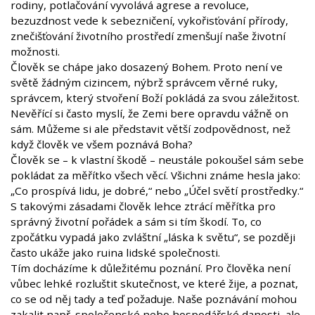
rodiny, potlačování vyvolává agrese a revoluce,
bezuzdnost vede k sebezničení, vykořisťování přírody,
znečišťování životního prostředí zmenšují naše životní
možnosti.
Člověk se chápe jako dosazený Bohem. Proto není ve
světě žádným cizincem, nýbrž správcem věrné ruky,
správcem, který stvoření Boží pokládá za svou záležitost.
Nevěřící si často myslí, že Zemi bere opravdu vážně on
sám. Můžeme si ale představit větší zodpovědnost, než
když člověk ve všem poznává Boha?
Člověk se – k vlastní škodě – neustále pokoušel sám sebe
pokládat za měřítko všech věcí. Všichni známe hesla jako:
„Co prospívá lidu, je dobré,“ nebo „Účel světí prostředky.“
S takovými zásadami člověk lehce ztrácí měřítka pro
správný životní pořádek a sám si tím škodí. To, co
zpočátku vypadá jako zvláštní „láska k světu“, se později
často ukáže jako ruina lidské společnosti.
Tím docházíme k důležitému poznání. Pro člověka není
vůbec lehké rozluštit skutečnost, ve které žije, a poznat,
co se od něj tady a teď požaduje. Naše poznávání mohou
zakalit např. společenské nebo hospodářské danosti, ale