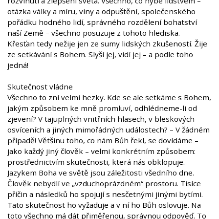
rozvinutí a zlepšení světa. Všechno, co hýbe lidstvem –
otázka války a míru, viny a odpuštění, společenského
pořádku hodného lidí, správného rozdělení bohatství
naší Země – všechno posuzuje z tohoto hlediska.
Křesťan tedy nežije jen ze sumy lidských zkušeností. Žije
ze setkávání s Bohem. Slyší jej, vidí jej – a podle toho
jedná!
Skutečnost vládne
Všechno to zní velmi hezky. Kde se ale setkáme s Bohem,
jakým způsobem ke mně promluví, odhlédneme-li od
zjevení? V tajuplných vnitřních hlasech, v bleskových
osvíceních a jiných mimořádných událostech? – V žádném
případě! Většinu toho, co nám Bůh řekl, se dovídáme –
jako každý jiný člověk – velmi konkrétním způsobem:
prostřednictvím skutečnosti, která nás obklopuje.
Jazykem Boha ve světě jsou záležitosti všedního dne.
Člověk nebydlí ve „vzduchoprázdném“ prostoru. Tisíce
příčin a následků ho spojují s nesčetnými jinými bytími.
Tato skutečnost ho vyžaduje a v ní ho Bůh oslovuje. Na
toto všechno má dát přiměřenou, správnou odpověď. To