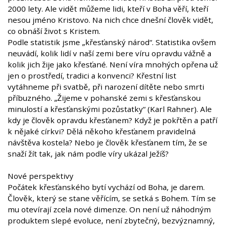
2000 lety. Ale vidět můžeme lidi, kteří v Boha věří, kteří
nesou jméno Kristovo. Na nich chce dnešní člověk vidět,
co obnáší život s Kristem.
Podle statistik jsme „křesťanský národ“. Statistika ovšem
neuvádí, kolik lidí v naší zemi bere víru opravdu vážně a
kolik jich žije jako křesťané. Není víra mnohých opřena už
jen o prostředí, tradici a konvenci? Křestní list
vytáhneme při svatbě, při narození dítěte nebo smrti
příbuzného. „Žijeme v pohanské zemi s křesťanskou
minulostí a křesťanskými pozůstatky“ (Karl Rahner). Ale
kdy je člověk opravdu křesťanem? Když je pokřtěn a patří
k nějaké církvi? Dělá někoho křesťanem pravidelná
návštěva kostela? Nebo je člověk křesťanem tím, že se
snaží žít tak, jak nám podle víry ukázal Ježíš?
Nové perspektivy
Počátek křesťanského bytí vychází od Boha, je darem.
Člověk, který se stane věřícím, se setká s Bohem. Tím se
mu otevírají zcela nové dimenze. On není už náhodným
produktem slepé evoluce, není zbytečný, bezvýznamný,