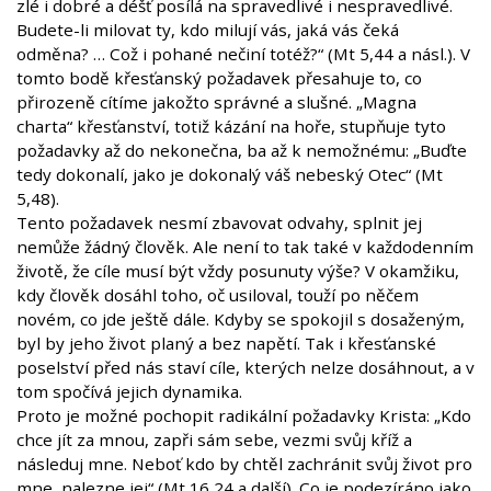
zlé i dobré a déšť posílá na spravedlivé i nespravedlivé.
Budete-li milovat ty, kdo milují vás, jaká vás čeká
odměna? … Což i pohané nečiní totéž?“ (Mt 5,44 a násl.). V
tomto bodě křesťanský požadavek přesahuje to, co
přirozeně cítíme jakožto správné a slušné. „Magna
charta“ křesťanství, totiž kázání na hoře, stupňuje tyto
požadavky až do nekonečna, ba až k nemožnému: „Buďte
tedy dokonalí, jako je dokonalý váš nebeský Otec“ (Mt
5,48).
Tento požadavek nesmí zbavovat odvahy, splnit jej
nemůže žádný člověk. Ale není to tak také v každodenním
životě, že cíle musí být vždy posunuty výše? V okamžiku,
kdy člověk dosáhl toho, oč usiloval, touží po něčem
novém, co jde ještě dále. Kdyby se spokojil s dosaženým,
byl by jeho život planý a bez napětí. Tak i křesťanské
poselství před nás staví cíle, kterých nelze dosáhnout, a v
tom spočívá jejich dynamika.
Proto je možné pochopit radikální požadavky Krista: „Kdo
chce jít za mnou, zapři sám sebe, vezmi svůj kříž a
následuj mne. Neboť kdo by chtěl zachránit svůj život pro
mne, nalezne jej“ (Mt 16,24 a další). Co je podezíráno jako