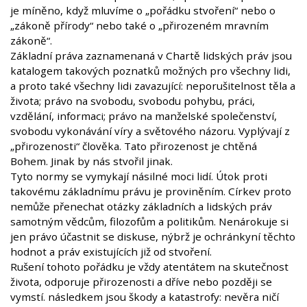
je míněno, když mluvíme o „pořádku stvoření“ nebo o
„zákoně přírody“ nebo také o „přirozeném mravním
zákoně“.
Základní práva zaznamenaná v Chartě lidských práv jsou
katalogem takových poznatků možných pro všechny lidi,
a proto také všechny lidi zavazující: neporušitelnost těla a
života; právo na svobodu, svobodu pohybu, práci,
vzdělání, informaci; právo na manželské společenství,
svobodu vykonávání víry a světového názoru. Vyplývají z
„přirozenosti“ člověka. Tato přirozenost je chtěná
Bohem. Jinak by nás stvořil jinak.
Tyto normy se vymykají násilné moci lidí. Útok proti
takovému základnímu právu je proviněním. Církev proto
nemůže přenechat otázky základních a lidských práv
samotným vědcům, filozofům a politikům. Nenárokuje si
jen právo účastnit se diskuse, nýbrž je ochránkyní těchto
hodnot a práv existujících již od stvoření.
Rušení tohoto pořádku je vždy atentátem na skutečnost
života, odporuje přirozenosti a dříve nebo později se
vymstí. následkem jsou škody a katastrofy: nevěra ničí