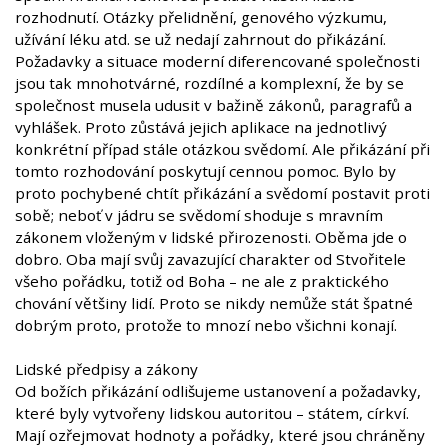
rozhodnutí. Otázky přelidnění, genového výzkumu,
užívání léku atd. se už nedají zahrnout do přikázání.
Požadavky a situace moderní diferencované společnosti
jsou tak mnohotvárné, rozdílné a komplexní, že by se
společnost musela udusit v bažině zákonů, paragrafů a
vyhlášek. Proto zůstává jejich aplikace na jednotlivý
konkrétní případ stále otázkou svědomí. Ale přikázání při
tomto rozhodování poskytují cennou pomoc. Bylo by
proto pochybené chtít přikázání a svědomí postavit proti
sobě; neboť v jádru se svědomí shoduje s mravním
zákonem vloženým v lidské přirozenosti. Oběma jde o
dobro. Oba mají svůj zavazující charakter od Stvořitele
všeho pořádku, totiž od Boha – ne ale z praktického
chování většiny lidí. Proto se nikdy nemůže stát špatné
dobrým proto, protože to mnozí nebo všichni konají.
Lidské předpisy a zákony
Od božích přikázání odlišujeme ustanovení a požadavky,
které byly vytvořeny lidskou autoritou – státem, církví.
Mají ozřejmovat hodnoty a pořádky, které jsou chráněny