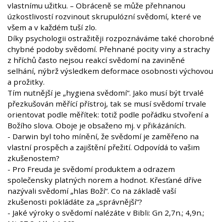
vlastnímu užitku. – Obráceně se může přehnanou
úzkostlivostí rozvinout skrupulózní svědomí, které ve
všem a v každém tuší zlo.
Díky psychologii ostražitěji rozpoznáváme také chorobné
chybné podoby svědomí. Přehnané pocity viny a strachy
z hříchů často nejsou reakcí svědomí na zaviněné
selhání, nýbrž výsledkem deformace osobnosti výchovou
a prožitky.
Tím nutnější je „hygiena svědomí“. Jako musí být trvalé
přezkušován měřící přístroj, tak se musí svědomí trvale
orientovat podle měřítek: totiž podle pořádku stvoření a
Božího slova. Oboje je obsaženo mj. v přikázáních.
- Darwin byl toho mínění, že svědomí je zaměřeno na
vlastní prospěch a zajištění přežití. Odpovídá to vašim
zkušenostem?
- Pro Freuda je svědomí produktem a odrazem
společensky platných norem a hodnot. Křesťané dříve
nazývali svědomí „hlas Boží“. Co na základě vaší
zkušenosti pokládáte za „správnější“?
- Jaké výroky o svědomí nalézáte v Bibli: Gn 2,7n.; 4,9n.;