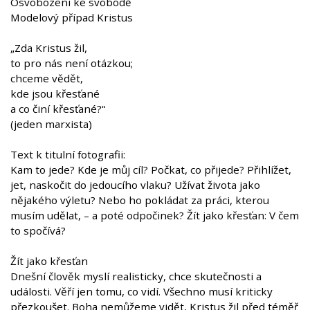
Osvobozeni ke svobodě
Modelový případ Kristus
„Zda Kristus žil,
to pro nás není otázkou;
chceme vědět,
kde jsou křesťané
a co činí křesťané?“
(jeden marxista)
Text k titulní fotografii:
Kam to jede? Kde je můj cíl? Počkat, co přijede? Přihlížet,
jet, naskočit do jedoucího vlaku? Užívat života jako
nějakého výletu? Nebo ho pokládat za práci, kterou
musím udělat, – a poté odpočinek? Žít jako křesťan: V čem
to spočívá?
Žít jako křesťan
Dnešní člověk myslí realisticky, chce skutečnosti a
události. Věří jen tomu, co vidí. Všechno musí kriticky
přezkoušet. Boha nemůžeme vidět, Kristus žil před téměř