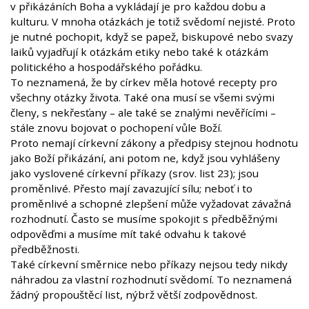
v přikázáních Boha a vykládají je pro každou dobu a
kulturu. V mnoha otázkách je totiž svědomí nejisté. Proto
je nutné pochopit, když se papež, biskupové nebo svazy
laiků vyjadřují k otázkám etiky nebo také k otázkám
politického a hospodářského pořádku.
To neznamená, že by církev měla hotové recepty pro
všechny otázky života. Také ona musí se všemi svými
členy, s nekřesťany – ale také se znalými nevěřícími –
stále znovu bojovat o pochopení vůle Boží.
Proto nemají církevní zákony a předpisy stejnou hodnotu
jako Boží přikázání, ani potom ne, když jsou vyhlášeny
jako vyslovené církevní příkazy (srov. list 23); jsou
proměnlivé. Přesto mají zavazující sílu; neboť i to
proměnlivé a schopné zlepšení může vyžadovat závažná
rozhodnutí. Často se musíme spokojit s předběžnými
odpověďmi a musíme mít také odvahu k takové
předběžnosti.
Také církevní směrnice nebo příkazy nejsou tedy nikdy
náhradou za vlastní rozhodnutí svědomí. To neznamená
žádný propouštěcí list, nýbrž větší zodpovědnost.