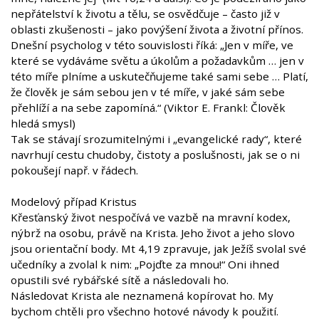
nepřátelství k životu a tělu, se osvědčuje – často již v
oblasti zkušenosti – jako povýšení života a životní přínos.
Dnešní psycholog v této souvislosti říká: „Jen v míře, ve
které se vydáváme světu a úkolům a požadavkům … jen v
této míře plníme a uskutečňujeme také sami sebe … Platí,
že člověk je sám sebou jen v té míře, v jaké sám sebe
přehlíží a na sebe zapomíná.“ (Viktor E. Frankl: Člověk
hledá smysl)
Tak se stávají srozumitelnými i „evangelické rady“, které
navrhují cestu chudoby, čistoty a poslušnosti, jak se o ni
pokoušejí např. v řádech.
Modelový případ Kristus
Křesťanský život nespočívá ve vazbě na mravní kodex,
nýbrž na osobu, právě na Krista. Jeho život a jeho slovo
jsou orientační body. Mt 4,19 zpravuje, jak Ježíš svolal své
učedníky a zvolal k nim: „Pojďte za mnou!“ Oni ihned
opustili své rybářské sítě a následovali ho.
Následovat Krista ale neznamená kopírovat ho. My
bychom chtěli pro všechno hotové návody k použití.