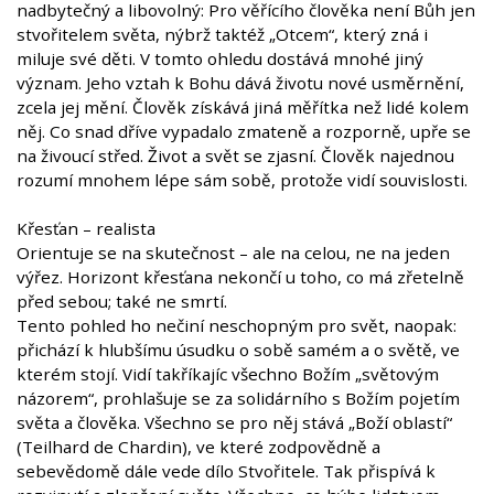
nadbytečný a libovolný: Pro věřícího člověka není Bůh jen
stvořitelem světa, nýbrž taktéž „Otcem“, který zná i
miluje své děti. V tomto ohledu dostává mnohé jiný
význam. Jeho vztah k Bohu dává životu nové usměrnění,
zcela jej mění. Člověk získává jiná měřítka než lidé kolem
něj. Co snad dříve vypadalo zmateně a rozporně, upře se
na živoucí střed. Život a svět se zjasní. Člověk najednou
rozumí mnohem lépe sám sobě, protože vidí souvislosti.
Křesťan – realista
Orientuje se na skutečnost – ale na celou, ne na jeden
výřez. Horizont křesťana nekončí u toho, co má zřetelně
před sebou; také ne smrtí.
Tento pohled ho nečiní neschopným pro svět, naopak:
přichází k hlubšímu úsudku o sobě samém a o světě, ve
kterém stojí. Vidí takříkajíc všechno Božím „světovým
názorem“, prohlašuje se za solidárního s Božím pojetím
světa a člověka. Všechno se pro něj stává „Boží oblastí“
(Teilhard de Chardin), ve které zodpovědně a
sebevědomě dále vede dílo Stvořitele. Tak přispívá k