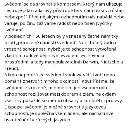
Svědomí se dá srovnat s kompasem, který nám ukazuje
cestu, je jako radarový přístroj, který nám hlásí vzrůstající
nebezpečí. Před nějakým rozhodnutím nás nabádá nebo
varuje, po činu zažíváme radost nebo tíseň (výčitky
svědomí).
V posledních 150 letech byly vzneseny četné námitky
proti „přirozené danosti svědomí“. Není to prý žádná
vrozená schopnost, nýbrž je to schopnost vytvořená
vlastním rodově dějinným vývojem, výchovou a
prostředím, a tedy manipulovatelná (Darwin, Nietsche a
Freud).
Nikdo nepopírá, že svědomí spoluvytváří, tvoří nebo
pomáhá znetvořit mnoho okolností. Když říkáme, že
svědomí je vrozené, míníme tím jen všeobecnou
schopnost rozlišovat mezi dobrem a zlem, ne ovšem
všechny pokaždé se měnící obsahy a konkrétní projevy.
Dispozici svědomí je možné srovnat s jazykovou
schopností. Je společná všem lidem, ale nachází své
uskutečnění v různých jazycích.