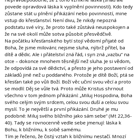
povede opravdová láska k vyplnění povinností). Kdo tedy
zůstane stát u plnění přikázání nebo povinností, mine
vstup do křesťanství. Není divu, že nikdy nepozná
podstatu své víry, že proto také zůstává neuspokojen a
že na své okolí může sotva působit přesvědčivě.
Na počátku křesťanského bytí stojí vědomí přijaté od
Boha, že jsme milováni; nejsme sluha, nýbrž přítel, ba
dítě a dědic. Ale i přátelství zná řád, i syn zná „vazbu“ na
otce – dokonce mnohem těsnější než sluha. Je si vědom,
že odpovídá za své dědictví, a přesto je jeho postavení od
základů jiné než u poddaného. Protože je dítě Boží, ptá se
křesťan také po vůli Boží. Boží věc učiní svou věcí a proto
se modlí: Děj se vůle tvá. Proto může Kristus shrnout
všechno v tom jednom přikázání: „Miluj Hospodina, Boha
svého celým svým srdcem, celou svou duší a celou svou
myslí. To je největší a první přikázání. Druhé je mu
podobné: Miluj svého bližního jako sám sebe“ (Mt 22,36-
40). Tady se rovnocenně vedle sebe jmenují: láska k
Bohu, k bližnímu, k sobě samému.
Tím je řečeno, že čistý vztah k bližnímu nestačí. Mnozí