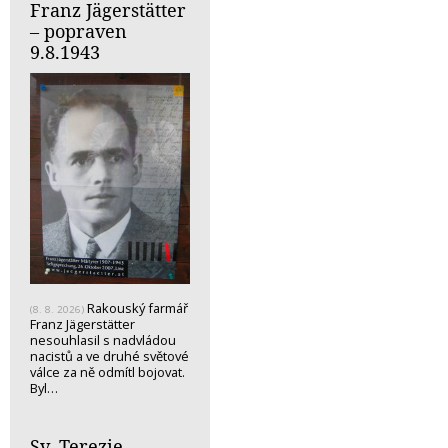
Franz Jägerstätter
– popraven
9.8.1943
Rakouský farmář
(8. 8. 2026)
Franz Jägerstätter
nesouhlasil s nadvládou
nacistů a ve druhé světové
válce za ně odmítl bojovat.
Byl…
Sv. Terezie