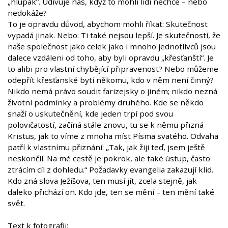
„hlupák“. Udivuje nás, když to mohli lidí nechce – nebo
nedokáže?
To je opravdu důvod, abychom mohli říkat: Skutečnost
vypadá jinak. Nebo: Ti také nejsou lepší. Je skutečností, že
naše společnost jako celek jako i mnoho jednotlivců jsou
dalece vzdáleni od toho, aby byli opravdu „křesťanští“. Je
to alibi pro vlastní chybějící připravenost? Nebo můžeme
odepřít křesťanské bytí někomu, kdo v něm není činný?
Nikdo nemá právo soudit farizejsky o jiném; nikdo nezná
životní podmínky a problémy druhého. Kde se někdo
snaží o uskutečnění, kde jeden trpí pod svou
polovičatostí, začíná stále znovu, tu se k němu přizná
Kristus, jak to víme z mnoha míst Písma svatého. Odvaha
patří k vlastnímu přiznání: „Tak, jak žiji teď, jsem ještě
neskončil. Na mé cestě je pokrok, ale také ústup, často
ztrácím cíl z dohledu.“ Požadavky evangelia zakazují klid.
Kdo zná slova Ježíšova, ten musí jít, zcela stejně, jak
daleko přichází on. Kdo jde, ten se mění – ten mění také
svět.
Text k fotografii: