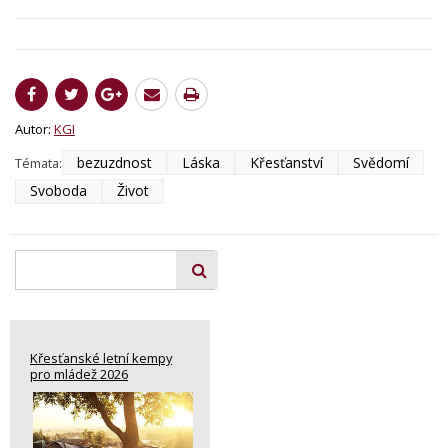
Autor:
KGI
bezuzdnost
Láska
Křesťanství
Svědomí
Témata:
Svoboda
Život
Křesťanské letní kempy
pro mládež 2026