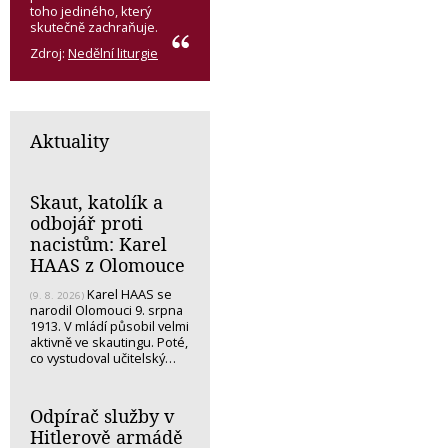
toho jediného, který
skutečně zachraňuje.
Zdroj:
Nedělní liturgie
Aktuality
Skaut, katolík a
odbojář proti
nacistům: Karel
HAAS z Olomouce
Karel HAAS se
(9. 8. 2026)
narodil Olomouci 9. srpna
1913. V mládí působil velmi
aktivně ve skautingu. Poté,
co vystudoval učitelský…
Odpírač služby v
Hitlerově armádě