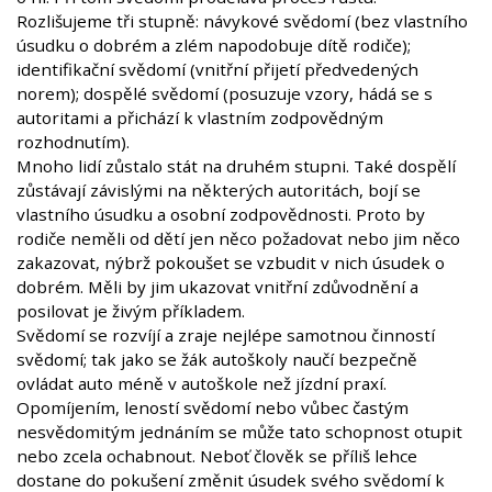
Rozlišujeme tři stupně: návykové svědomí (bez vlastního
úsudku o dobrém a zlém napodobuje dítě rodiče);
identifikační svědomí (vnitřní přijetí předvedených
norem); dospělé svědomí (posuzuje vzory, hádá se s
autoritami a přichází k vlastním zodpovědným
rozhodnutím).
Mnoho lidí zůstalo stát na druhém stupni. Také dospělí
zůstávají závislými na některých autoritách, bojí se
vlastního úsudku a osobní zodpovědnosti. Proto by
rodiče neměli od dětí jen něco požadovat nebo jim něco
zakazovat, nýbrž pokoušet se vzbudit v nich úsudek o
dobrém. Měli by jim ukazovat vnitřní zdůvodnění a
posilovat je živým příkladem.
Svědomí se rozvíjí a zraje nejlépe samotnou činností
svědomí; tak jako se žák autoškoly naučí bezpečně
ovládat auto méně v autoškole než jízdní praxí.
Opomíjením, leností svědomí nebo vůbec častým
nesvědomitým jednáním se může tato schopnost otupit
nebo zcela ochabnout. Neboť člověk se příliš lehce
dostane do pokušení změnit úsudek svého svědomí k