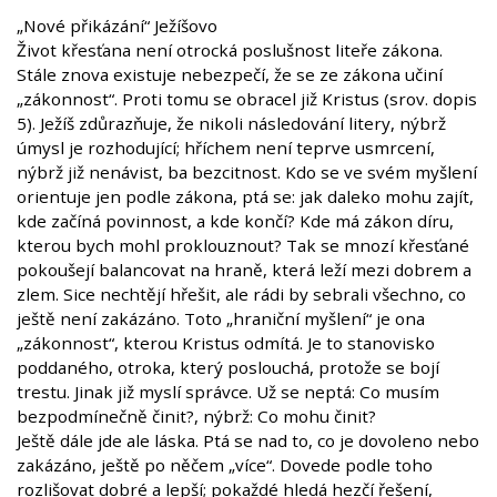
„Nové přikázání“ Ježíšovo
Život křesťana není otrocká poslušnost liteře zákona.
Stále znova existuje nebezpečí, že se ze zákona učiní
„zákonnost“. Proti tomu se obracel již Kristus (srov. dopis
5). Ježíš zdůrazňuje, že nikoli následování litery, nýbrž
úmysl je rozhodující; hříchem není teprve usmrcení,
nýbrž již nenávist, ba bezcitnost. Kdo se ve svém myšlení
orientuje jen podle zákona, ptá se: jak daleko mohu zajít,
kde začíná povinnost, a kde končí? Kde má zákon díru,
kterou bych mohl proklouznout? Tak se mnozí křesťané
pokoušejí balancovat na hraně, která leží mezi dobrem a
zlem. Sice nechtějí hřešit, ale rádi by sebrali všechno, co
ještě není zakázáno. Toto „hraniční myšlení“ je ona
„zákonnost“, kterou Kristus odmítá. Je to stanovisko
poddaného, otroka, který poslouchá, protože se bojí
trestu. Jinak již myslí správce. Už se neptá: Co musím
bezpodmínečně činit?, nýbrž: Co mohu činit?
Ještě dále jde ale láska. Ptá se nad to, co je dovoleno nebo
zakázáno, ještě po něčem „více“. Dovede podle toho
rozlišovat dobré a lepší; pokaždé hledá hezčí řešení,