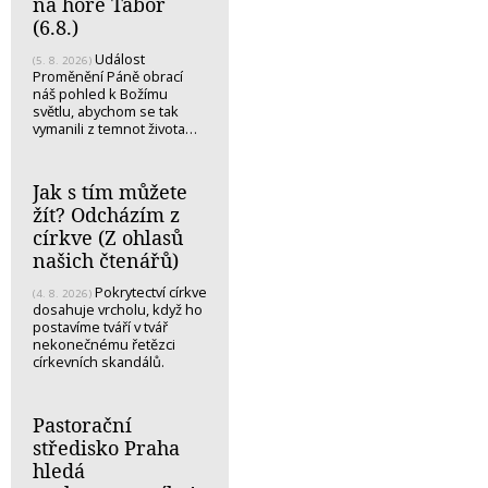
na hoře Tábor
(6.8.)
Událost
(5. 8. 2026)
Proměnění Páně obrací
náš pohled k Božímu
světlu, abychom se tak
vymanili z temnot života…
Jak s tím můžete
žít? Odcházím z
církve (Z ohlasů
našich čtenářů)
Pokrytectví církve
(4. 8. 2026)
dosahuje vrcholu, když ho
postavíme tváří v tvář
nekonečnému řetězci
církevních skandálů.
Pastorační
středisko Praha
hledá