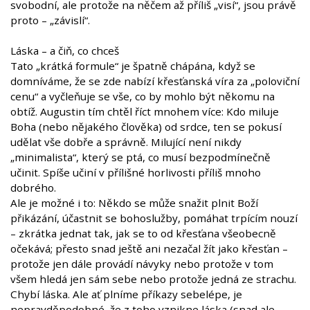
svobodní, ale protože na něčem až příliš „visí“, jsou právě
proto – „závislí“.
Láska – a čiň, co chceš
Tato „krátká formule“ je špatně chápána, když se
domníváme, že se zde nabízí křesťanská víra za „poloviční
cenu“ a vyčleňuje se vše, co by mohlo být někomu na
obtíž. Augustin tím chtěl říct mnohem více: Kdo miluje
Boha (nebo nějakého člověka) od srdce, ten se pokusí
udělat vše dobře a správně. Milující není nikdy
„minimalista“, který se ptá, co musí bezpodmínečně
učinit. Spíše učiní v přílišné horlivosti příliš mnoho
dobrého.
Ale je možné i to: Někdo se může snažit plnit Boží
přikázání, účastnit se bohoslužby, pomáhat trpícím nouzí
– zkrátka jednat tak, jak se to od křesťana všeobecně
očekává; přesto snad ještě ani nezačal žít jako křesťan –
protože jen dále provádí návyky nebo protože v tom
všem hledá jen sám sebe nebo protože jedná ze strachu.
Chybí láska. Ale ať plníme příkazy sebelépe, je
nepravděpodobné, že z toho vznikne láska (snad ale