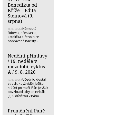
Benedikta od
Kříže – Edita
Steinová (9.
srpna)
Německá
(8. 8. 2026)
židovka, křesťanka,
katolička a řeholnice -
popravená nacisty...
Nedělní přímluvy
/ 19. neděle v
mezidobí, cyklus
A / 9. 8. 2026
Učedníci dostali
(5. 8. 2026)
strach, když viděli Ježíše
kráčet po moři. Pán je však
povzbudil, aby se nebáli.
[1] S důvěrou v Pána,…
Proměnění Páně