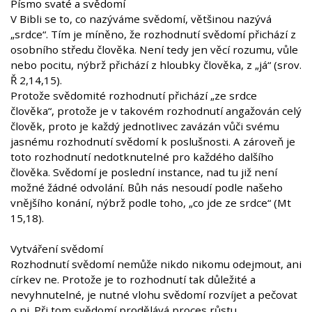
Písmo svaté a svědomí
V Bibli se to, co nazýváme svědomí, většinou nazývá
„srdce“. Tím je míněno, že rozhodnutí svědomí přichází z
osobního středu člověka. Není tedy jen věcí rozumu, vůle
nebo pocitu, nýbrž přichází z hloubky člověka, z „já“ (srov.
Ř 2,14,15).
Protože svědomité rozhodnutí přichází „ze srdce
člověka“, protože je v takovém rozhodnutí angažován celý
člověk, proto je každý jednotlivec zavázán vůči svému
jasnému rozhodnutí svědomí k poslušnosti. A zároveň je
toto rozhodnutí nedotknutelné pro každého dalšího
člověka. Svědomí je poslední instance, nad tu již není
možné žádné odvolání. Bůh nás nesoudí podle našeho
vnějšího konání, nýbrž podle toho, „co jde ze srdce“ (Mt
15,18).
Vytváření svědomí
Rozhodnutí svědomí nemůže nikdo nikomu odejmout, ani
církev ne. Protože je to rozhodnutí tak důležité a
nevyhnutelné, je nutné vlohu svědomí rozvíjet a pečovat
o ni. Při tom svědomí prodělává proces růstu.