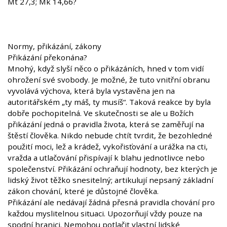
Mt 27,3; Mk 14,66?
Normy, přikázání, zákony
Přikázání překonána?
Mnohý, když slyší něco o přikázáních, hned v tom vidí
ohrožení své svobody. Je možné, že tuto vnitřní obranu
vyvolává výchova, která byla vystavěna jen na
autoritářském „ty máš, ty musíš“. Taková reakce by byla
dobře pochopitelná. Ve skutečnosti se ale u Božích
přikázání jedná o pravidla života, která se zaměřují na
štěstí člověka. Nikdo nebude chtít tvrdit, že bezohledné
použití moci, lež a krádež, vykořisťování a urážka na cti,
vražda a utlačování přispívají k blahu jednotlivce nebo
společenství. Přikázání ochraňují hodnoty, bez kterých je
lidský život těžko snesitelný; artikulují nepsaný základní
zákon chování, které je důstojné člověka.
Přikázání ale nedávají žádná přesná pravidla chování pro
každou myslitelnou situaci. Upozorňují vždy pouze na
spodní hranici. Nemohou potlačit vlastní lidské