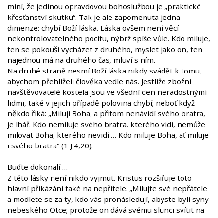
míní, že jedinou opravdovou bohoslužbou je „praktické
křesťanství skutku“. Tak je ale zapomenuta jedna
dimenze: chybí Boží láska. Láska ovšem není věcí
nekontrolovatelného pocitu, nýbrž spíše vůle. Kdo miluje,
ten se pokouší vycházet z druhého, myslet jako on, ten
najednou má na druhého čas, mluví s ním.
Na druhé straně nesmí Boží láska nikdy svádět k tomu,
abychom přehlíželi člověka vedle nás. Jestliže zbožní
navštěvovatelé kostela jsou ve všední den neradostnými
lidmi, také v jejich případě polovina chybí; neboť když
někdo říká: „Miluji Boha, a přitom nenávidí svého bratra,
je lhář. Kdo nemiluje svého bratra, kterého vidí, nemůže
milovat Boha, kterého nevidí … Kdo miluje Boha, ať miluje
i svého bratra“ (1 J 4,20).
Buďte dokonalí …
Z této lásky není nikdo vyjmut. Kristus rozšiřuje toto
hlavní přikázání také na nepřítele. „Milujte své nepřátele
a modlete se za ty, kdo vás pronásledují, abyste byli syny
nebeského Otce; protože on dává svému slunci svítit na