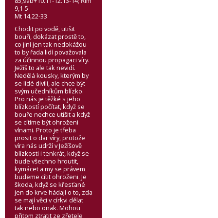
85,9ab+10.11-12.13-14; Řím
9,1-5
Mt 14,22-33
Chodit po vodě, utišit
bouři, dokázat prostě to,
co jiní jen tak nedokážou –
to by řada lidí považovala
za účinnou propagaci víry.
Ježíš to ale tak nevidí.
Nedělá kousky, kterým by
se lidé divili, ale chce být
svým učedníkům blízko.
Pro nás je těžké s jeho
blízkostí počítat, když se
bouře nechce utišit a když
se cítíme být ohroženi
vlnami. Proto je třeba
prosit o dar víry, protože
víra nás udrží v Ježíšově
blízkosti i tenkrát, když se
bude všechno hroutit,
kymácet a my se právem
budeme cítit ohroženi. Je
škoda, když se křesťané
jen do krve hádají o to, zda
se mají věci v církvi dělat
tak nebo onak. Mohou
přitom ztratit ze zřetele