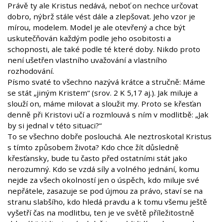
Právě ty ale Kristus nedává, neboť on nechce určovat
dobro, nýbrž stále vést dále a zlepšovat. Jeho vzor je
mírou, modelem. Model je ale otevřený a chce být
uskutečňován každým podle jeho osobitosti a
schopnosti, ale také podle té které doby. Nikdo proto
není ušetřen vlastního uvažování a vlastního
rozhodování.
Písmo svaté to všechno nazývá krátce a stručně: Máme
se stát „jiným Kristem“ (srov. 2 K 5,17 aj.). Jak miluje a
slouží on, máme milovat a sloužit my. Proto se křesťan
denně při Kristovi učí a rozmlouvá s ním v modlitbě: „Jak
by si jednal v této situaci?“
To se všechno dobře poslouchá. Ale neztroskotal Kristus
s tímto způsobem života? Kdo chce žít důsledně
křesťansky, bude tu často před ostatními stát jako
nerozumný. Kdo se vzdá síly a volného jednání, komu
nejde za všech okolností jen o úspěch, kdo miluje své
nepřátele, zasazuje se pod újmou za právo, staví se na
stranu slabšího, kdo hledá pravdu a k tomu všemu ještě
vyšetří čas na modlitbu, ten je ve světě příležitostně