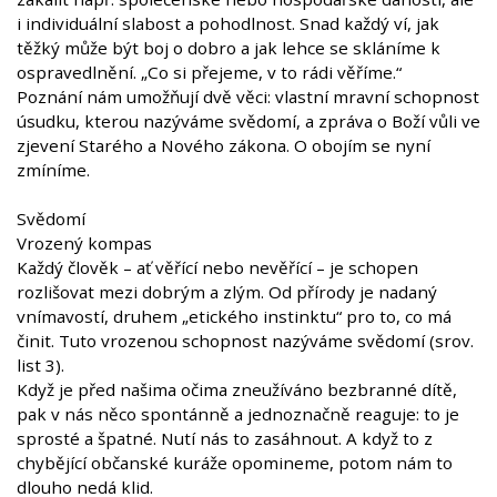
i individuální slabost a pohodlnost. Snad každý ví, jak
těžký může být boj o dobro a jak lehce se skláníme k
ospravedlnění. „Co si přejeme, v to rádi věříme.“
Poznání nám umožňují dvě věci: vlastní mravní schopnost
úsudku, kterou nazýváme svědomí, a zpráva o Boží vůli ve
zjevení Starého a Nového zákona. O obojím se nyní
zmíníme.
Svědomí
Vrozený kompas
Každý člověk – ať věřící nebo nevěřící – je schopen
rozlišovat mezi dobrým a zlým. Od přírody je nadaný
vnímavostí, druhem „etického instinktu“ pro to, co má
činit. Tuto vrozenou schopnost nazýváme svědomí (srov.
list 3).
Když je před našima očima zneužíváno bezbranné dítě,
pak v nás něco spontánně a jednoznačně reaguje: to je
sprosté a špatné. Nutí nás to zasáhnout. A když to z
chybějící občanské kuráže opomineme, potom nám to
dlouho nedá klid.