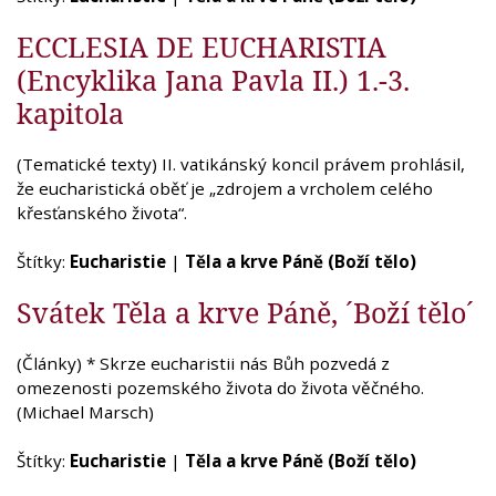
ECCLESIA DE EUCHARISTIA
(Encyklika Jana Pavla II.) 1.-3.
kapitola
(Tematické texty) II. vatikánský koncil právem prohlásil,
že eucharistická oběť je „zdrojem a vrcholem celého
křesťanského života“.
Štítky:
Eucharistie
|
Těla a krve Páně (Boží tělo)
Svátek Těla a krve Páně, ´Boží tělo´
(Články) * Skrze eucharistii nás Bůh pozvedá z
omezenosti pozemského života do života věčného.
(Michael Marsch)
Štítky:
Eucharistie
|
Těla a krve Páně (Boží tělo)