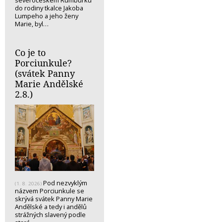
severočeském Rumburku
do rodiny tkalce Jakoba
Lumpeho a jeho ženy
Marie, byl…
Co je to
Porciunkule?
(svátek Panny
Marie Andělské
2.8.)
Pod nezvyklým
(1. 8. 2026)
názvem Porciunkule se
skrývá svátek Panny Marie
Andělské a tedy i andělů
strážných slavený podle