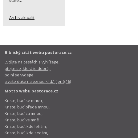
staré…
Archiv aktualit
Biblický citát webu pastorace.cz
„Stůjte na cestách a vyhlížejte,
ptejte se, která je dobrá,
po ní se vydejte
a vaše duše naleznou klid.“ (Jer 6,16)
Motto webu pastorace.cz
Kriste, buď se mnou,
Kriste, buď přede mnou,
Kriste, buď za mnou,
Kriste, buď ve mně.
Kriste, buď, kde lehám,
Kriste, buď, kde sedám,