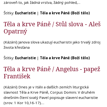
zároveň to, jak žádná vrstva, žádný pohled,…
Štítky:
Eucharistie
|
Těla a krve Páně (Boží tělo)
Těla a krve Páně / Stůl slova - Aleš
Opatrný
(Kázání) Janova slova ukazují eucharistii jako trvalý zdroj
života křesťana
Štítky:
Eucharistie
|
Těla a krve Páně (Boží tělo)
Těla a krve Páně / Angelus - papež
František
(Kázání) Dnes je v Itálii a dalších zemích liturgická
slavnost Těla a Krve Páně, Corpus Domini. V druhém
dnešním čtení svatý Pavel popisuje slavení eucharistie
(srov. 1 Kor 10,16-17).…