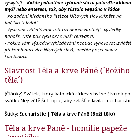
vyskytují...
Každé jednotlivé vybrané slovo potvrďte klikem
myší nebo enterem, tak, aby zůstalo vepsáno v řádce
.
- Po zadání hledaného řetězce klíčových slov klikněte na
tlačítko "hledat".
- Výsledek vyhledávání zobrazí nejrelevantnější výsledky
nahoře. Níže pak výsledky s nižší relevancí.
- Pokud vám výsledek vyhledávání nebude vyhovovat (zvláště
při kombinaci více klíčových slov), změňte počet slov v
kombinaci.
Slavnost Těla a krve Páně (´Božího
těla´)
(Články) Svátek, který katolická církev slaví ve čtvrtek po
svátku Nejsvětější Trojice, aby zvlášť oslavila - eucharistii.
Štítky:
Eucharistie
|
Těla a krve Páně (Boží tělo)
Těla a krve Páně - homilie papeže
Františka