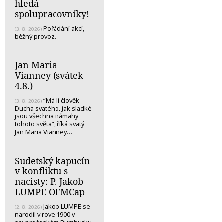
hledá
spolupracovníky!
Pořádání akcí,
(3. 8. 2026)
běžný provoz.
Jan Maria
Vianney (svátek
4.8.)
“Má-li člověk
(3. 8. 2026)
Ducha svatého, jak sladké
jsou všechna námahy
tohoto světa“, říká svatý
Jan Maria Vianney…
Sudetský kapucín
v konfliktu s
nacisty: P. Jakob
LUMPE OFMCap
Jakob LUMPE se
(2. 8. 2026)
narodil v rove 1900 v