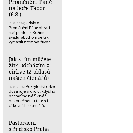
Proměnění Páně
na hoře Tábor
(6.8.)
Událost
(5. 8. 2026)
Proměnění Páně obrací
náš pohled k Božímu
světlu, abychom se tak
vymanili z temnot života…
Jak s tím můžete
žít? Odcházím z
církve (Z ohlasů
našich čtenářů)
Pokrytectví církve
(4. 8. 2026)
dosahuje vrcholu, když ho
postavíme tváří v tvář
nekonečnému řetězci
církevních skandálů.
Pastorační
středisko Praha