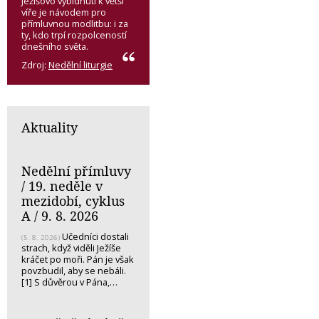
Ježíšovo vybídnutí k větší
víře je návodem pro
přímluvnou modlitbu: i za
ty, kdo trpí rozpolceností
dnešního světa.
Zdroj:
Nedělní liturgie
Aktuality
Nedělní přímluvy
/ 19. neděle v
mezidobí, cyklus
A / 9. 8. 2026
Učedníci dostali
(5. 8. 2026)
strach, když viděli Ježíše
kráčet po moři. Pán je však
povzbudil, aby se nebáli.
[1] S důvěrou v Pána,…