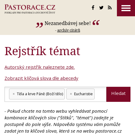
Nezanedbávej sebe!
-
archív citátů
Rejstřík témat
Autorský rejstřík naleznete zde.
Zobrazit klíčová slova dle abecedy
Hledat
×
Těla a krve Páně (Boží tělo)
×
Eucharistie
- Pokud chcete na tomto webu vyhledávat pomocí
kombinace klíčových slov ("štítků", "témat") zadejte je
postupně do pole výše. Nápověda systému vám pomůže
zadat jen ta klíčová slova, která se na webu pastorace.cz