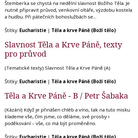
Štemberka se chystá na nedělní slavnost Božího Těla. Je
nutné připravit průvod, venkovní oltáře, výzdobu kostela
a hudbu. Při pátečních bohoslužbách se…
Štítky:
Eucharistie
|
Těla a krve Páně (Boží tělo)
Slavnost Těla a Krve Páně, texty
pro průvod
(Tematické texty) Slavnost Těla a Krve Páně (A)
Štítky:
Eucharistie
|
Těla a krve Páně (Boží tělo)
Těla a Krve Páně - B / Petr Šabaka
(Kázání) Když je přinášen chléb a víno, tak na tuto misku
klademe vše, čím jsme, co děláme, své prosby i
poděkování – vše, co má být proměněno.
Štítky:
Eucharistie
|
Těla a krve Páně (Boží tělo)