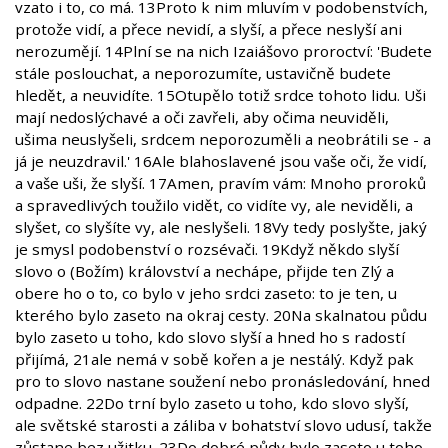
vzato i to, co má. 13Proto k nim mluvím v podobenstvích,
protože vidí, a přece nevidí, a slyší, a přece neslyší ani
nerozumějí. 14Plní se na nich Izaiášovo proroctví: 'Budete
stále poslouchat, a neporozumíte, ustavičně budete
hledět, a neuvidíte. 15Otupělo totiž srdce tohoto lidu. Uši
mají nedoslýchavé a oči zavřeli, aby očima neuviděli,
ušima neuslyšeli, srdcem neporozuměli a neobrátili se - a
já je neuzdravil.' 16Ale blahoslavené jsou vaše oči, že vidí,
a vaše uši, že slyší. 17Amen, pravím vám: Mnoho proroků
a spravedlivých toužilo vidět, co vidíte vy, ale neviděli, a
slyšet, co slyšíte vy, ale neslyšeli. 18Vy tedy poslyšte, jaký
je smysl podobenství o rozsévači. 19Když někdo slyší
slovo o (Božím) království a nechápe, přijde ten Zlý a
obere ho o to, co bylo v jeho srdci zaseto: to je ten, u
kterého bylo zaseto na okraj cesty. 20Na skalnatou půdu
bylo zaseto u toho, kdo slovo slyší a hned ho s radostí
přijímá, 21ale nemá v sobě kořen a je nestálý. Když pak
pro to slovo nastane soužení nebo pronásledování, hned
odpadne. 22Do trní bylo zaseto u toho, kdo slovo slyší,
ale světské starosti a záliba v bohatství slovo udusí, takže
zůstane bez užitku. 23Do dobré půdy bylo zaseto u toho,