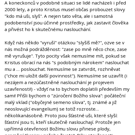
A koneckonců v podobné situaci se lidé nacházeli i před
2000 lety, a proto Kristus musel občas probouzet slovy
"kdo má uši, slyš". A nejen tato věta, ale i samotná
podobenství jsou účinné prostředky, jak zastavit člověka
a přivést ho k skutečnému naslouchání.
Když nás někdo "vyruší" otázkou "slyšíš mě?", ozve se v
nás možná podrážděnost: "zase po mně něco chce, zase
mě vyrušuje". Tyto pocity však nemusíme mít, pokud se
Kristus obrací na nás "s podobným nárokem" naslouchat
mu a … poslouchat. Nemusíme se zatvrdit, rozhněvat
("chce mi uložit další povinnost"). Nemusíme se uzavřít (i
nezájem a nezúčastněné naslouchání je projevem
uzavřenosti!) - vždyť na to bychom doplatili především my
sami! Přišli bychom o "zúročení Božího slova": počáteční
malý vklad ("obyčejné semeno slova", tj. známé a již
neoslovující evangelium) se totiž rozroste…
několikanásobně. Proto jsou šťastné uši, které slyší:
šťastní jsou ti, kteří skutečně naslouchají. Protože jen
upřímná otevřenost Božímu slovu přinese plody,