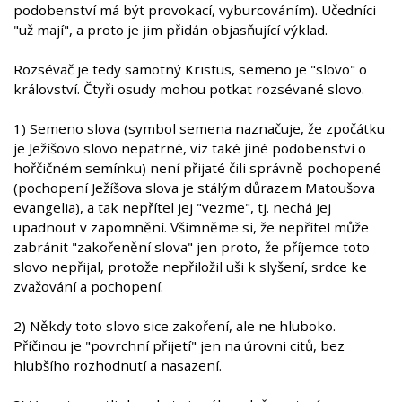
podobenství má být provokací, vyburcováním). Učedníci
"už mají", a proto je jim přidán objasňující výklad.
Rozsévač je tedy samotný Kristus, semeno je "slovo" o
království. Čtyři osudy mohou potkat rozsévané slovo.
1) Semeno slova (symbol semena naznačuje, že zpočátku
je Ježíšovo slovo nepatrné, viz také jiné podobenství o
hořčičném semínku) není přijaté čili správně pochopené
(pochopení Ježíšova slova je stálým důrazem Matoušova
evangelia), a tak nepřítel jej "vezme", tj. nechá jej
upadnout v zapomnění. Všimněme si, že nepřítel může
zabránit "zakořenění slova" jen proto, že příjemce toto
slovo nepřijal, protože nepřiložil uši k slyšení, srdce ke
zvažování a pochopení.
2) Někdy toto slovo sice zakoření, ale ne hluboko.
Příčinou je "povrchní přijetí" jen na úrovni citů, bez
hlubšího rozhodnutí a nasazení.