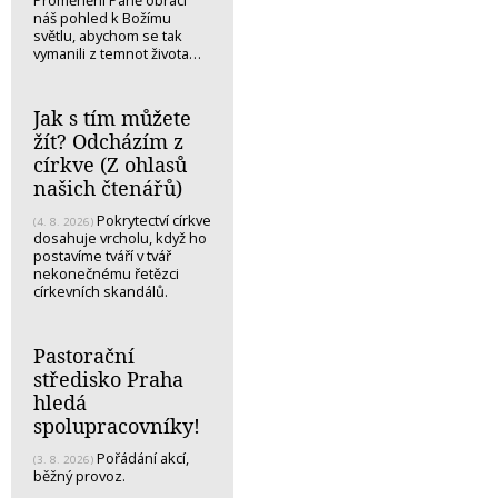
náš pohled k Božímu
světlu, abychom se tak
vymanili z temnot života…
Jak s tím můžete
žít? Odcházím z
církve (Z ohlasů
našich čtenářů)
Pokrytectví církve
(4. 8. 2026)
dosahuje vrcholu, když ho
postavíme tváří v tvář
nekonečnému řetězci
církevních skandálů.
Pastorační
středisko Praha
hledá
spolupracovníky!
Pořádání akcí,
(3. 8. 2026)
běžný provoz.