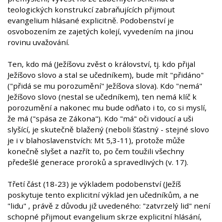
teologických konstrukcí zabraňujících přijmout
evangelium hlásané explicitně. Podobenství je
osvobozením ze zajetých kolejí, vyvedením na jinou
rovinu uvažování.
Ten, kdo má (Ježíšovu zvěst o království, tj. kdo přijal
Ježíšovo slovo a stal se učedníkem), bude mít "přidáno"
("přidá se mu porozumění" Ježíšova slova). Kdo "nemá"
Ježíšovo slovo (nestal se učedníkem), ten nemá klíč k
porozumění a nakonec mu bude odňato i to, co si myslí,
že má ("spása ze Zákona"). Kdo "má" oči vidoucí a uši
slyšící, je skutečně blažený (neboli šťastný - stejné slovo
je i v blahoslavenstvích: Mt 5,3-11), protože může
konečně slyšet a nazřít to, po čem toužili všechny
předešlé generace proroků a spravedlivých (v. 17).
Třetí část (18-23) je výkladem podobenství (Ježíš
poskytuje tento explicitní výklad jen učedníkům, a ne
"lidu" , právě z důvodu již uvedeného: "zatvrzelý lid" není
schopné přijmout evangelium skrze explicitní hlásání,