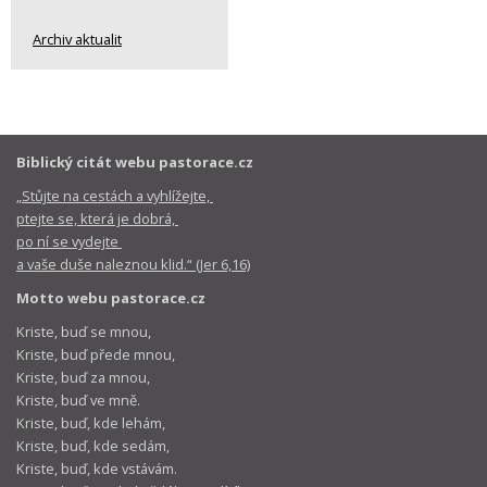
Archiv aktualit
Biblický citát webu pastorace.cz
„Stůjte na cestách a vyhlížejte,
ptejte se, která je dobrá,
po ní se vydejte
a vaše duše naleznou klid.“ (Jer 6,16)
Motto webu pastorace.cz
Kriste, buď se mnou,
Kriste, buď přede mnou,
Kriste, buď za mnou,
Kriste, buď ve mně.
Kriste, buď, kde lehám,
Kriste, buď, kde sedám,
Kriste, buď, kde vstávám.