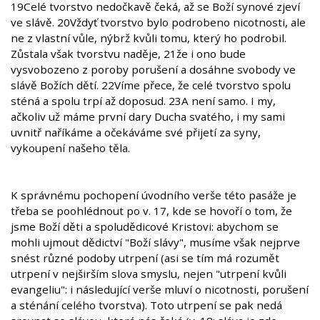
19Celé tvorstvo nedočkavě čeká, až se Boží synové zjeví
ve slávě. 20Vždyť tvorstvo bylo podrobeno nicotnosti, ale
ne z vlastní vůle, nýbrž kvůli tomu, který ho podrobil.
Zůstala však tvorstvu naděje, 21že i ono bude
vysvobozeno z poroby porušení a dosáhne svobody ve
slávě Božích dětí. 22Víme přece, že celé tvorstvo spolu
sténá a spolu trpí až doposud. 23A není samo. I my,
ačkoliv už máme první dary Ducha svatého, i my sami
uvnitř naříkáme a očekáváme své přijetí za syny,
vykoupení našeho těla.
K správnému pochopení úvodního verše této pasáže je
třeba se poohlédnout po v. 17, kde se hovoří o tom, že
jsme Boží děti a spoludědicové Kristovi: abychom se
mohli ujmout dědictví "Boží slávy", musíme však nejprve
snést různé podoby utrpení (asi se tím má rozumět
utrpení v nejširším slova smyslu, nejen "utrpení kvůli
evangeliu": i následující verše mluví o nicotnosti, porušení
a sténání celého tvorstva). Toto utrpení se pak nedá