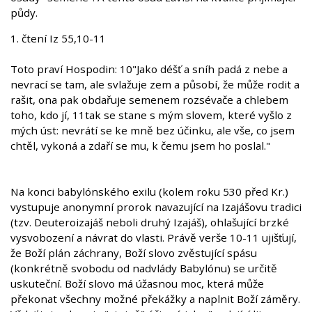
půdy.
1. čtení Iz 55,10-11
Toto praví Hospodin: 10"Jako déšť a sníh padá z nebe a
nevrací se tam, ale svlažuje zem a působí, že může rodit a
rašit, ona pak obdařuje semenem rozsévače a chlebem
toho, kdo jí, 11tak se stane s mým slovem, které vyšlo z
mých úst: nevrátí se ke mně bez účinku, ale vše, co jsem
chtěl, vykoná a zdaří se mu, k čemu jsem ho poslal."
Na konci babylónského exilu (kolem roku 530 před Kr.)
vystupuje anonymní prorok navazující na Izajášovu tradici
(tzv. Deuteroizajáš neboli druhý Izajáš), ohlašující brzké
vysvobození a návrat do vlasti. Právě verše 10-11 ujišťují,
že Boží plán záchrany, Boží slovo zvěstující spásu
(konkrétně svobodu od nadvlády Babylónu) se určitě
uskuteční. Boží slovo má úžasnou moc, která může
překonat všechny možné překážky a naplnit Boží záměry.