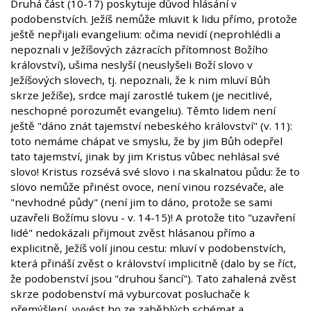
Druhá část (10-17) poskytuje důvod hlásání v
podobenstvích. Ježíš nemůže mluvit k lidu přímo, protože
ještě nepřijali evangelium: očima nevidí (neprohlédli a
nepoznali v Ježíšových zázracích přítomnost Božího
království), ušima neslyší (neuslyšeli Boží slovo v
Ježíšových slovech, tj. nepoznali, že k nim mluví Bůh
skrze Ježíše), srdce mají zarostlé tukem (je necitlivé,
neschopné porozumět evangeliu). Těmto lidem není
ještě "dáno znát tajemství nebeského království" (v. 11):
toto nemáme chápat ve smyslu, že by jim Bůh odepřel
tato tajemství, jinak by jim Kristus vůbec nehlásal své
slovo! Kristus rozsévá své slovo i na skalnatou půdu: že to
slovo nemůže přinést ovoce, není vinou rozsévače, ale
"nevhodné půdy" (není jim to dáno, protože se sami
uzavřeli Božímu slovu - v. 14-15)! A protože tito "uzavření
lidé" nedokázali přijmout zvěst hlásanou přímo a
explicitně, Ježíš volí jinou cestu: mluví v podobenstvích,
která přináší zvěst o království implicitně (dalo by se říct,
že podobenství jsou "druhou šancí"). Tato zahalená zvěst
skrze podobenství má vyburcovat posluchače k
přemýšlení, vyvést ho ze zaběhlých schémat a