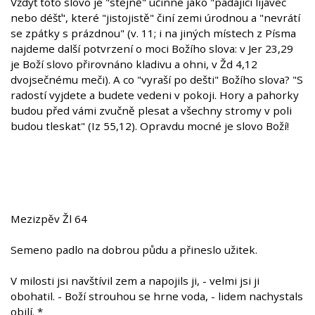
Vždyť toto slovo je "stejně" účinné jako "padající lijavec
nebo déšť", které "jistojistě" činí zemi úrodnou a "nevrátí
se zpátky s prázdnou" (v. 11; i na jiných místech z Písma
najdeme další potvrzení o moci Božího slova: v Jer 23,29
je Boží slovo přirovnáno kladivu a ohni, v Žd 4,12
dvojsečnému meči). A co "vyraší po dešti" Božího slova? "S
radostí vyjdete a budete vedeni v pokoji. Hory a pahorky
budou před vámi zvučně plesat a všechny stromy v poli
budou tleskat" (Iz 55,12). Opravdu mocné je slovo Boží!
Mezizpěv Žl 64
Semeno padlo na dobrou půdu a přineslo užitek.
V milosti jsi navštívil zem a napojils ji, - velmi jsi ji
obohatil. - Boží strouhou se hrne voda, - lidem nachystals
obilí. *