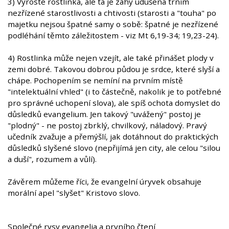
3) Vyroste rostlinka, ale ta je záhy udušena trním
nezřízené starostlivosti a chtivosti (starosti a "touha" po
majetku nejsou špatné samy o sobě: špatné je nezřízené
podléhání těmto záležitostem - viz Mt 6,19-34; 19,23-24).
4) Rostlinka může nejen vzejít, ale také přinášet plody v
zemi dobré. Takovou dobrou půdou je srdce, které slyší a
chápe. Pochopením se nemíní na prvním místě
"intelektuální vhled" (i to částečně, nakolik je to potřebné
pro správné uchopení slova), ale spíš ochota domyslet do
důsledků evangelium. Jen takový "uvážený" postoj je
"plodný" - ne postoj zbrklý, chvilkový, náladový. Pravý
učedník zvažuje a přemýšlí, jak dotáhnout do praktických
důsledků slyšené slovo (nepřijímá jen city, ale celou "silou
a duší", rozumem a vůlí).
Závěrem můžeme říci, že evangelní úryvek obsahuje
morální apel "slyšet" Kristovo slovo.
Společné rysy evangelia a prvního čtení