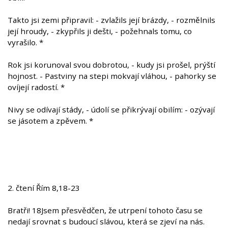
Takto jsi zemi připravil: - zvlažils její brázdy, - rozmělnils
její hroudy, - zkypřils ji dešti, - požehnals tomu, co
vyrašilo. *
Rok jsi korunoval svou dobrotou, - kudy jsi prošel, prýští
hojnost. - Pastviny na stepi mokvají vláhou, - pahorky se
ovíjejí radostí. *
Nivy se odívají stády, - údolí se přikrývají obilím: - ozývají
se jásotem a zpěvem. *
2. čtení Řím 8,18-23
Bratři! 18Jsem přesvědčen, že utrpení tohoto času se
nedají srovnat s budoucí slávou, která se zjeví na nás.