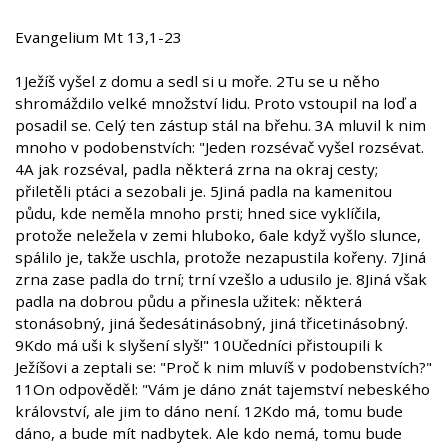
Evangelium Mt 13,1-23
1Ježíš vyšel z domu a sedl si u moře. 2Tu se u něho
shromáždilo velké množství lidu. Proto vstoupil na loď a
posadil se. Celý ten zástup stál na břehu. 3A mluvil k nim
mnoho v podobenstvích: "Jeden rozsévač vyšel rozsévat.
4A jak rozséval, padla některá zrna na okraj cesty;
přiletěli ptáci a sezobali je. 5Jiná padla na kamenitou
půdu, kde neměla mnoho prsti; hned sice vyklíčila,
protože neležela v zemi hluboko, 6ale když vyšlo slunce,
spálilo je, takže uschla, protože nezapustila kořeny. 7Jiná
zrna zase padla do trní; trní vzešlo a udusilo je. 8Jiná však
padla na dobrou půdu a přinesla užitek: některá
stonásobný, jiná šedesátinásobný, jiná třicetinásobný.
9Kdo má uši k slyšení slyš!" 10Učedníci přistoupili k
Ježíšovi a zeptali se: "Proč k nim mluvíš v podobenstvích?"
11On odpověděl: "Vám je dáno znát tajemství nebeského
království, ale jim to dáno není. 12Kdo má, tomu bude
dáno, a bude mít nadbytek. Ale kdo nemá, tomu bude