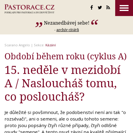
Nezanedbávej sebe!
-
archív citátů
Scarano Angelo
| Sekce:
Kázání
Období během roku (cyklus A)
15. neděle v mezidobí
A / Nasloucháš tomu,
co posloucháš?
Je důležité si povšimnout, že podobenství není ani tak "o
rozsévači", ani o semeni, ale o osudu tohoto semene:
proto jsou popsány čtyři různé případy, čtyři odlišné
osudy "semene". A tento osud závisí na kvalitě přijímající