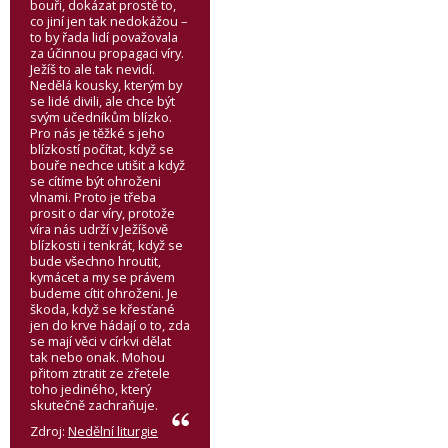
bouři, dokázat prostě to,
co jiní jen tak nedokážou –
to by řada lidí považovala
za účinnou propagaci víry.
Ježíš to ale tak nevidí.
Nedělá kousky, kterým by
se lidé divili, ale chce být
svým učedníkům blízko.
Pro nás je těžké s jeho
blízkostí počítat, když se
bouře nechce utišit a když
se cítíme být ohroženi
vlnami. Proto je třeba
prosit o dar víry, protože
víra nás udrží v Ježíšově
blízkosti i tenkrát, když se
bude všechno hroutit,
kymácet a my se právem
budeme cítit ohroženi. Je
škoda, když se křesťané
jen do krve hádají o to, zda
se mají věci v církvi dělat
tak nebo onak. Mohou
přitom ztratit ze zřetele
toho jediného, který
skutečně zachraňuje.
Zdroj:
Nedělní liturgie