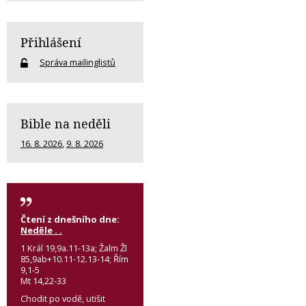
Přihlášení
Správa mailinglistů
Bible na neděli
16. 8. 2026
,
9. 8. 2026
Čtení z dnešního dne:
Neděle . .
1 Král 19,9a.11-13a; Žalm Žl
85,9ab+10.11-12.13-14; Řím
9,1-5
Mt 14,22-33
Chodit po vodě, utišit