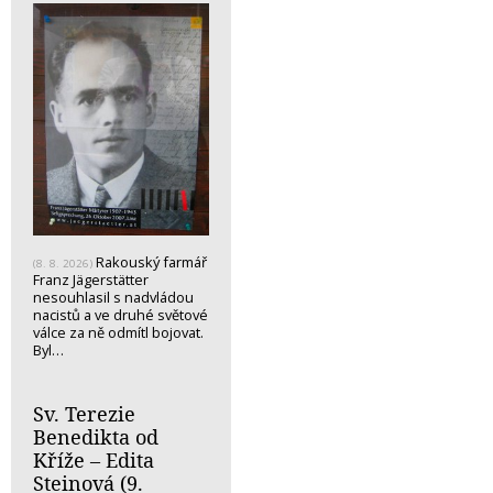
Rakouský farmář
(8. 8. 2026)
Franz Jägerstätter
nesouhlasil s nadvládou
nacistů a ve druhé světové
válce za ně odmítl bojovat.
Byl…
Sv. Terezie
Benedikta od
Kříže – Edita
Steinová (9.