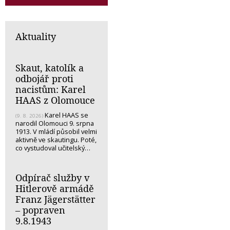
Aktuality
Skaut, katolík a
odbojář proti
nacistům: Karel
HAAS z Olomouce
Karel HAAS se
(9. 8. 2026)
narodil Olomouci 9. srpna
1913. V mládí působil velmi
aktivně ve skautingu. Poté,
co vystudoval učitelský…
Odpírač služby v
Hitlerově armádě
Franz Jägerstätter
– popraven
9.8.1943