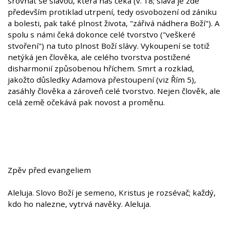
srovnat se slávou, která nás čeká (v. 18; sláva je zde
především protiklad utrpení, tedy osvobození od zániku
a bolesti, pak také plnost života, "zářivá nádhera Boží"). A
spolu s námi čeká dokonce celé tvorstvo ("veškeré
stvoření") na tuto plnost Boží slávy. Vykoupení se totiž
netýká jen člověka, ale celého tvorstva postižené
disharmonií způsobenou hříchem. Smrt a rozklad,
jakožto důsledky Adamova přestoupení (viz Řím 5),
zasáhly člověka a zároveň celé tvorstvo. Nejen člověk, ale
celá země očekává pak novost a proměnu.
Zpěv před evangeliem
Aleluja. Slovo Boží je semeno, Kristus je rozsévač; každý,
kdo ho nalezne, vytrvá navěky. Aleluja.