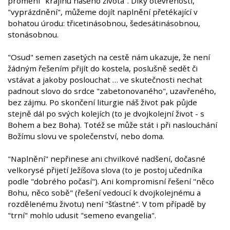
promění "krajinu našeho života". Díky otevřenosti,
"vyprázdnění", můžeme dojít naplnění přetékající v
bohatou úrodu: třicetinásobnou, šedesátinásobnou,
stonásobnou.
"Osud" semen zasetých na cestě nám ukazuje, že není
žádným řešením přijít do kostela, poslušně sedět či
vstávat a jakoby poslouchat … ve skutečnosti nechat
padnout slovo do srdce "zabetonovaného", uzavřeného,
bez zájmu. Po skončení liturgie náš život pak půjde
stejně dál po svých kolejích (to je dvojkolejní život - s
Bohem a bez Boha). Totéž se může stát i při naslouchání
Božímu slovu ve společenství, nebo doma.
"Naplnění" nepřinese ani chvilkové nadšení, dočasné
velkorysé přijetí Ježíšova slova (to je postoj učedníka
podle "dobrého počasí"). Ani kompromisní řešení "něco
Bohu, něco sobě" (řešení vedoucí k dvojkolejnému a
rozdělenému životu) není "šťastné". V tom případě by
"trní" mohlo udusit "semeno evangelia".