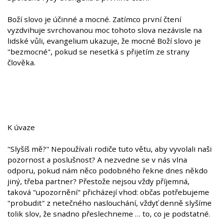
Boží slovo je účinné a mocné. Zatímco první čtení
vyzdvihuje svrchovanou moc tohoto slova nezávisle na
lidské vůli, evangelium ukazuje, že mocné Boží slovo je
"bezmocné", pokud se nesetká s přijetím ze strany
člověka.
K úvaze
"Slyšíš mě?" Nepoužívali rodiče tuto větu, aby vyvolali naši
pozornost a poslušnost? A nezvedne se v nás vlna
odporu, pokud nám něco podobného řekne dnes někdo
jiný, třeba partner? Přestože nejsou vždy příjemná,
taková "upozornění" přicházejí vhod: občas potřebujeme
"probudit" z netečného naslouchání, vždyť denně slyšíme
tolik slov, že snadno přeslechneme … to, co je podstatné.