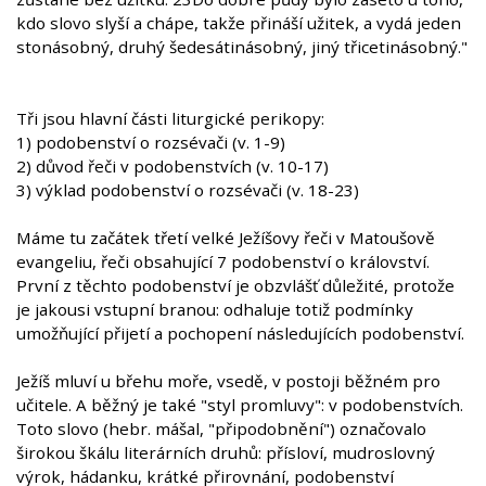
kdo slovo slyší a chápe, takže přináší užitek, a vydá jeden
stonásobný, druhý šedesátinásobný, jiný třicetinásobný."
Tři jsou hlavní části liturgické perikopy:
1) podobenství o rozsévači (v. 1-9)
2) důvod řeči v podobenstvích (v. 10-17)
3) výklad podobenství o rozsévači (v. 18-23)
Máme tu začátek třetí velké Ježíšovy řeči v Matoušově
evangeliu, řeči obsahující 7 podobenství o království.
První z těchto podobenství je obzvlášť důležité, protože
je jakousi vstupní branou: odhaluje totiž podmínky
umožňující přijetí a pochopení následujících podobenství.
Ježíš mluví u břehu moře, vsedě, v postoji běžném pro
učitele. A běžný je také "styl promluvy": v podobenstvích.
Toto slovo (hebr. mášal, "připodobnění") označovalo
širokou škálu literárních druhů: přísloví, mudroslovný
výrok, hádanku, krátké přirovnání, podobenství