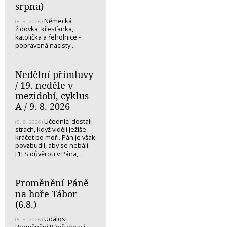
srpna)
Německá
(8. 8. 2026)
židovka, křesťanka,
katolička a řeholnice -
popravená nacisty...
Nedělní přímluvy
/ 19. neděle v
mezidobí, cyklus
A / 9. 8. 2026
Učedníci dostali
(5. 8. 2026)
strach, když viděli Ježíše
kráčet po moři. Pán je však
povzbudil, aby se nebáli.
[1] S důvěrou v Pána,…
Proměnění Páně
na hoře Tábor
(6.8.)
Událost
(5. 8. 2026)
Proměnění Páně obrací