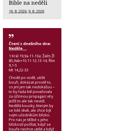
Bible na neděli
16. 8. 2026
,
9. 8. 2026
Čtení z dnešního dne:
Neděle . .
1 Král 19,9a.11-13a; Žalm Žl
85,9ab+10.11-12.13-14; Řím
9,1-5
Mt 14,22-33
Chodit po vodě, utišit
bouři, dokázat prostě to,
co jiní jen tak nedokážou –
to by řada lidí považovala
za účinnou propagaci víry.
Ježíš to ale tak nevidí.
Nedělá kousky, kterým by
se lidé divili, ale chce být
svým učedníkům blízko.
Pro nás je těžké s jeho
blízkostí počítat, když se
bouře nechce utišit a když