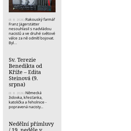
Rakouský farmář
(8. 8. 2026)
Franz Jägerstätter
nesouhlasil s nadvládou
nacistů a ve druhé světové
válce za ně odmítl bojovat.
Byl…
Sv. Terezie
Benedikta od
Kříže – Edita
Steinová (9.
srpna)
Německá
(8. 8. 2026)
židovka, křesťanka,
katolička a řeholnice -
popravená nacisty...
Nedělní přímluvy
/ 19. neděle v