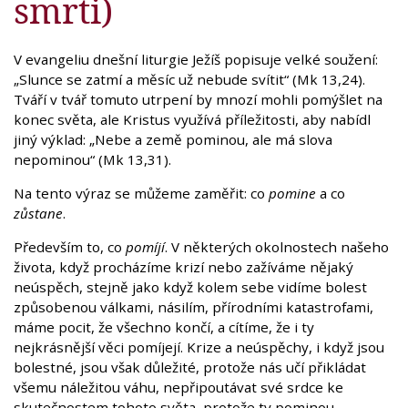
smrti)
V evangeliu dnešní liturgie Ježíš popisuje velké soužení:
„Slunce se zatmí a měsíc už nebude svítit“ (Mk 13,24).
Tváří v tvář tomuto utrpení by mnozí mohli pomýšlet na
konec světa, ale Kristus využívá příležitosti, aby nabídl
jiný výklad: „Nebe a země pominou, ale má slova
nepominou“ (Mk 13,31).
Na tento výraz se můžeme zaměřit: co
pomine
a co
zůstane
.
Především to, co
pomíjí
. V některých okolnostech našeho
života, když procházíme krizí nebo zažíváme nějaký
neúspěch, stejně jako když kolem sebe vidíme bolest
způsobenou válkami, násilím, přírodními katastrofami,
máme pocit, že všechno končí, a cítíme, že i ty
nejkrásnější věci pomíjejí. Krize a neúspěchy, i když jsou
bolestné, jsou však důležité, protože nás učí přikládat
všemu náležitou váhu, nepřipoutávat své srdce ke
skutečnostem tohoto světa, protože ty pominou.