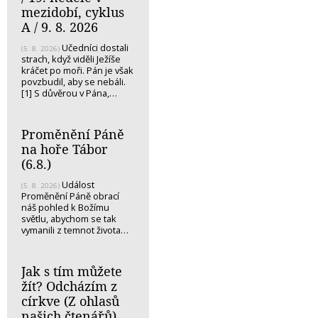
mezidobí, cyklus
A / 9. 8. 2026
Učedníci dostali
(5. 8. 2026)
strach, když viděli Ježíše
kráčet po moři. Pán je však
povzbudil, aby se nebáli.
[1] S důvěrou v Pána,…
Proměnění Páně
na hoře Tábor
(6.8.)
Událost
(5. 8. 2026)
Proměnění Páně obrací
náš pohled k Božímu
světlu, abychom se tak
vymanili z temnot života…
Jak s tím můžete
žít? Odcházím z
církve (Z ohlasů
našich čtenářů)