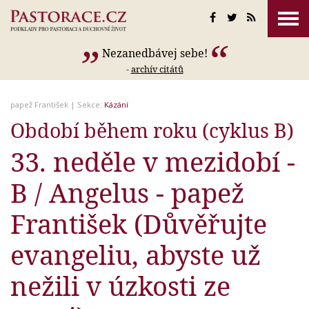
Nezanedbávej sebe!
-
archív citátů
papež František
| Sekce:
Kázání
Období během roku (cyklus B)
33. neděle v mezidobí -
B / Angelus - papež
František (Důvěřujte
evangeliu, abyste už
nežili v úzkosti ze