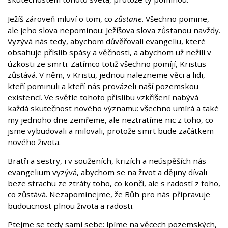
Ježíš zároveň mluví o tom, co
zůstane
. Všechno pomine,
ale jeho slova nepominou: Ježíšova slova zůstanou navždy.
Vyzývá nás tedy, abychom důvěřovali evangeliu, které
obsahuje příslib spásy a věčnosti, a abychom už nežili v
úzkosti ze smrti. Zatímco totiž všechno pomíjí, Kristus
zůstává. V něm, v Kristu, jednou nalezneme věci a lidi,
kteří pominuli a kteří nás provázeli naší pozemskou
existencí. Ve světle tohoto příslibu vzkříšení nabývá
každá skutečnost nového významu: všechno umírá a také
my jednoho dne zemřeme, ale neztratíme nic z toho, co
jsme vybudovali a milovali, protože smrt bude začátkem
nového života.
Bratři a sestry, i v souženích, krizích a neúspěších nás
evangelium vyzývá, abychom se na život a dějiny dívali
beze strachu ze ztráty toho, co končí, ale s radostí z toho,
co zůstává. Nezapomínejme, že Bůh pro nás připravuje
budoucnost plnou života a radosti.
Ptejme se tedy sami sebe: lpíme na věcech pozemských,