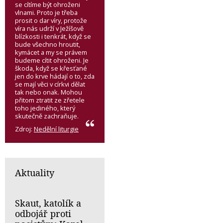
se cítíme být ohroženi
vlnami. Proto je třeba
prosit o dar víry, protože
víra nás udrží v Ježíšově
blízkosti i tenkrát, když se
bude všechno hroutit,
kymácet a my se právem
budeme cítit ohroženi. Je
škoda, když se křesťané
jen do krve hádají o to, zda
se mají věci v církvi dělat
tak nebo onak. Mohou
přitom ztratit ze zřetele
toho jediného, který
skutečně zachraňuje.
Zdroj:
Nedělní liturgie
Aktuality
Skaut, katolík a
odbojář proti