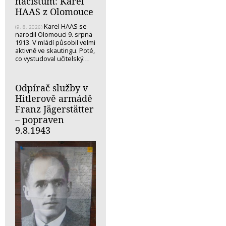
nacistům: Karel
HAAS z Olomouce
Karel HAAS se
(9. 8. 2026)
narodil Olomouci 9. srpna
1913. V mládí působil velmi
aktivně ve skautingu. Poté,
co vystudoval učitelský…
Odpírač služby v
Hitlerově armádě
Franz Jägerstätter
– popraven
9.8.1943