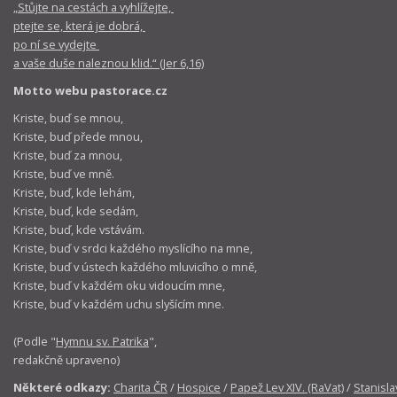
„Stůjte na cestách a vyhlížejte,
ptejte se, která je dobrá,
po ní se vydejte
a vaše duše naleznou klid.“ (Jer 6,16)
Motto webu pastorace.cz
Kriste, buď se mnou,
Kriste, buď přede mnou,
Kriste, buď za mnou,
Kriste, buď ve mně.
Kriste, buď, kde lehám,
Kriste, buď, kde sedám,
Kriste, buď, kde vstávám.
Kriste, buď v srdci každého myslícího na mne,
Kriste, buď v ústech každého mluvicího o mně,
Kriste, buď v každém oku vidoucím mne,
Kriste, buď v každém uchu slyšícím mne.
(Podle "
Hymnu sv. Patrika
",
redakčně upraveno)
Některé odkazy:
Charita ČR
/
Hospice
/
Papež Lev XIV. (RaVat)
/
Stanisla