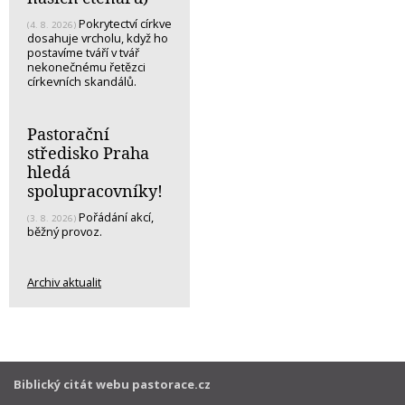
Pokrytectví církve
(4. 8. 2026)
dosahuje vrcholu, když ho
postavíme tváří v tvář
nekonečnému řetězci
církevních skandálů.
Pastorační
středisko Praha
hledá
spolupracovníky!
Pořádání akcí,
(3. 8. 2026)
běžný provoz.
Archiv aktualit
Biblický citát webu pastorace.cz