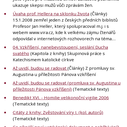
ukazuje skepsi mužů vůči zprávám žen.
Úvaha prof. Hellera na sklonku života
(Články)
15.1.2008 zemřel jeden z českých předních biblistů
Profesor Jan Heller, který spolupracoval m.j. i s
webem www.vira.cz, kde k velkému zájmu čtenářů
odpovídal v internetových rozhovorech na téma.…
04. Vzkříšení, nanebevstoupení, seslání Ducha
svatého
(Kapitola z knihy) Skupinová práce s
Katechismem katolické církve
Až uvidí, budou se radovat
(Články) Z promluvy sv.
Augustina u příležitosti Pánova vzkříšení
Až uvidí, budou se radovat (promluva sv. Augustina u
příležitosti Pánova vzkříšení)
(Tematické texty)
Benedikt XVI. - Homilie velikonoční vigilie 2006
(Tematické texty)
Citáty z knihy: Zvěstování víry I. (kol. autorů)
(Tematické texty)
Co přináší nový vatikánský dokument o pohřbívání?