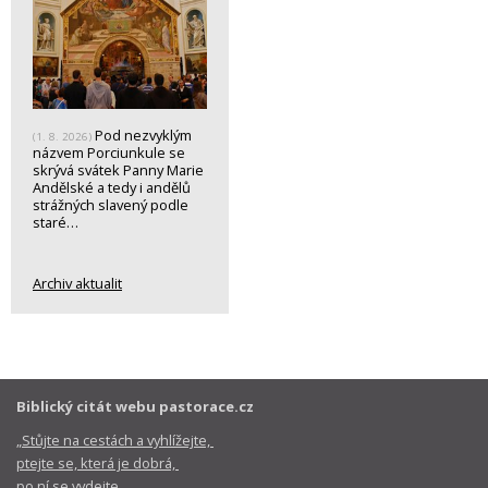
Pod nezvyklým
(1. 8. 2026)
názvem Porciunkule se
skrývá svátek Panny Marie
Andělské a tedy i andělů
strážných slavený podle
staré…
Archiv aktualit
Biblický citát webu pastorace.cz
„Stůjte na cestách a vyhlížejte,
ptejte se, která je dobrá,
po ní se vydejte