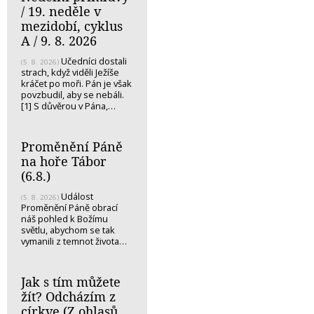
/ 19. neděle v
mezidobí, cyklus
A / 9. 8. 2026
Učedníci dostali
(5. 8. 2026)
strach, když viděli Ježíše
kráčet po moři. Pán je však
povzbudil, aby se nebáli.
[1] S důvěrou v Pána,…
Proměnění Páně
na hoře Tábor
(6.8.)
Událost
(5. 8. 2026)
Proměnění Páně obrací
náš pohled k Božímu
světlu, abychom se tak
vymanili z temnot života…
Jak s tím můžete
žít? Odcházím z
církve (Z ohlasů