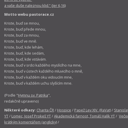
a vaše duše naleznou klid.“ (Jer 6,16)
Motto webu pastorace.cz
Kriste, buď se mnou,
Kriste, buď přede mnou,
Kriste, buď za mnou,
Kriste, buď ve mně.
Kriste, buď, kde lehám,
Kriste, buď, kde sedám,
Kriste, buď, kde vstávám.
Kriste, buď v srdci každého myslícího na mne,
Kriste, buď v ústech každého mluvicího o mně,
Kriste, buď v každém oku vidoucím mne,
Kriste, buď v každém uchu slyšícím mne.
(Podle "
Hymnu sv. Patrika
",
redakčně upraveno)
Některé odkazy:
Charita ČR
/
Hospice
/
Papež Lev XIV. (RaVat)
/
Stanisla
YT
/
Lomec, Josef Prokeš YT
/
Akademická farnost, Tomáš Halík YT
/
Večer
krátkým komentářem (anglicky)
/