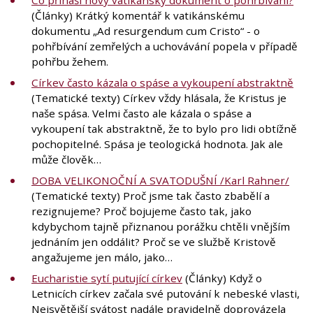
(Články) Krátký komentář k vatikánskému
dokumentu „Ad resurgendum cum Cristo“ - o
pohřbívání zemřelých a uchovávání popela v případě
pohřbu žehem.
Církev často kázala o spáse a vykoupení abstraktně
(Tematické texty) Církev vždy hlásala, že Kristus je
naše spása. Velmi často ale kázala o spáse a
vykoupení tak abstraktně, že to bylo pro lidi obtížně
pochopitelné. Spása je teologická hodnota. Jak ale
může člověk…
DOBA VELIKONOČNÍ A SVATODUŠNÍ /Karl Rahner/
(Tematické texty) Proč jsme tak často zbabělí a
rezignujeme? Proč bojujeme často tak, jako
kdybychom tajně přiznanou porážku chtěli vnějším
jednáním jen oddálit? Proč se ve službě Kristově
angažujeme jen málo, jako…
Eucharistie sytí putující církev
(Články) Když o
Letnicích církev začala své putování k nebeské vlasti,
Nejsvětější svátost nadále pravidelně doprovázela