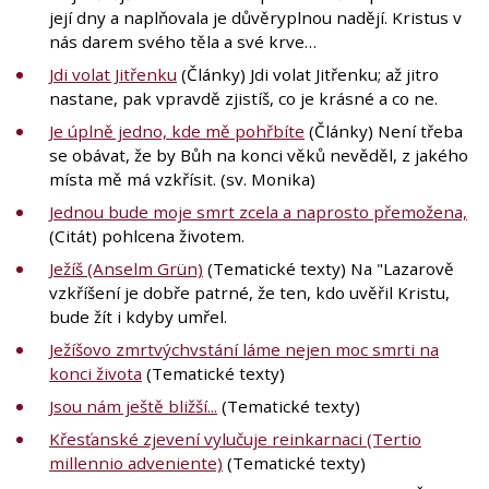
její dny a naplňovala je důvěryplnou nadějí. Kristus v
nás darem svého těla a své krve…
Jdi volat Jitřenku
(Články) Jdi volat Jitřenku; až jitro
nastane, pak vpravdě zjistíš, co je krásné a co ne.
Je úplně jedno, kde mě pohřbíte
(Články) Není třeba
se obávat, že by Bůh na konci věků nevěděl, z jakého
místa mě má vzkřísit. (sv. Monika)
Jednou bude moje smrt zcela a naprosto přemožena,
(Citát) pohlcena životem.
Ježíš (Anselm Grün)
(Tematické texty) Na "Lazarově
vzkříšení je dobře patrné, že ten, kdo uvěřil Kristu,
bude žít i kdyby umřel.
Ježíšovo zmrtvýchvstání láme nejen moc smrti na
konci života
(Tematické texty)
Jsou nám ještě bližší...
(Tematické texty)
Křesťanské zjevení vylučuje reinkarnaci (Tertio
millennio adveniente)
(Tematické texty)