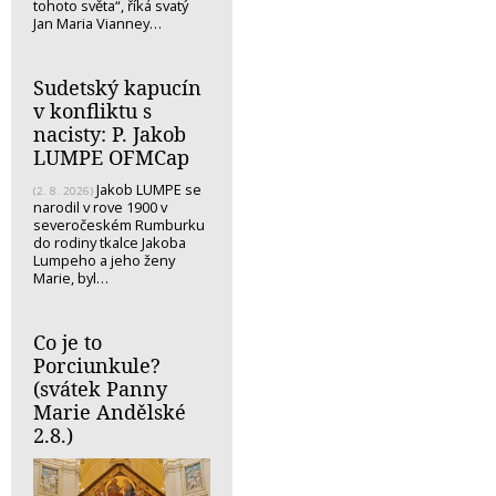
tohoto světa“, říká svatý
Jan Maria Vianney…
Sudetský kapucín
v konfliktu s
nacisty: P. Jakob
LUMPE OFMCap
Jakob LUMPE se
(2. 8. 2026)
narodil v rove 1900 v
severočeském Rumburku
do rodiny tkalce Jakoba
Lumpeho a jeho ženy
Marie, byl…
Co je to
Porciunkule?
(svátek Panny
Marie Andělské
2.8.)