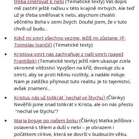
třeba směřovat k nebi
(Tematické texty) Váš dopis
mě zastihl ještě naživu v této krajině mrtvých. Ale teď
už je třeba směřovat k nebi, abychom chválili
věčného Boha v zemi živých. Doufal jsem, že v tuto
chvíli už budu…
Když mi smrt všechno vezme, Ježíš mi zůstane. (P.
Tomislav Ivančič)
(Tematické texty)
Kristova smrt nás zachraňuje z naší smrti (papež
František)
(Tematické texty) Ježíš nám ukazuje zcela
skromné vítězství. Vyvýšen na kříž, dovoluje zlu a
smrti, aby se proti Němu rozlítily, a nadále miluje.
Nám je zatěžko přijmout tuto realitu. Je to tajemství,
avšak znamení…
Kristus nás už tolikrát ´nechal ve štychu´!
(Články)
Nevěřili jsme snad tolikrát v Krista, ale on nás přesto
"nechal ve štychu"?
Maria bojuje po našem boku
(Články) Matka Ježíšova -
oslavená s tělem a duší v nebi – je obrazem i
počátkem církve, která se dovrší v budoucím věku.