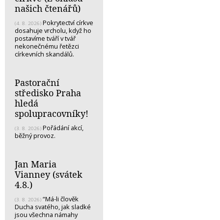
našich čtenářů)
Pokrytectví církve
(4. 8. 2026)
dosahuje vrcholu, když ho
postavíme tváří v tvář
nekonečnému řetězci
církevních skandálů.
Pastorační
středisko Praha
hledá
spolupracovníky!
Pořádání akcí,
(3. 8. 2026)
běžný provoz.
Jan Maria
Vianney (svátek
4.8.)
“Má-li člověk
(3. 8. 2026)
Ducha svatého, jak sladké
jsou všechna námahy