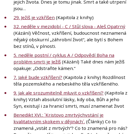
jejich života. Dnes je tomu jinak. Smrt a také utrpení
jsou…
29. Ježíš je vzkříšen
(Kapitola z knihy)
32. neděle v mezidobí - C / Stůl slova - Aleš Opatrný
(Kázání) Věčnost, vzkříšení, budoucnost neznamená
nějaký obskurní „záhrobní život“, ale bytí s Bohem
bez stínů, v plnosti.
5. neděle postní / cyklus A / Odpovědí Boha na
problém smrti je Ježíš
(Kázání) Také dnes nám Ježíš
opakuje: „Odstraňte kámen.“
7. Jaké bude vzkříšení?
(Kapitola z knihy) Rozdílnost
těla pozemského a nebeského těla vzkříšeného.
9. Jak ale srozumitelně mluvit o vzkříšení?
(Kapitola z
knihy) Vztah absolutní lásky, kdy oba, Bůh a jeho
Syn, existují i za hranicí smrti, musí znamenat život
Benedikt XVI.: ´Kristovo zmrtvýchvstání je
kvalitativním skokem v dějinách´.
(Články) Co to
znamená „vstát z mrtvých“? Co to znamená pro nás?