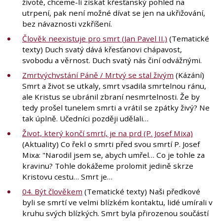
životě, chceme-li získat křesťanský pohled na
utrpení, pak není možné dívat se jen na ukřižování,
bez návaznosti vzkříšení.
Člověk neexistuje pro smrt (Jan Pavel II.)
(Tematické
texty) Duch svatý dává křesťanovi chápavost,
svobodu a věrnost. Duch svatý nás činí odvážnými.
Zmrtvýchvstání Páně / Mrtvý se stal živým
(Kázání)
Smrt a život se utkaly, smrt vsadila smrtelnou ránu,
ale Kristus se ubránil zbraní nesmrtelnosti. Že by
tedy prošel tunelem smrti a vrátil se zpátky živý? Ne
tak úplně. Učedníci později udělali…
Život, který končí smrtí, je na prd (P. Josef Mixa)
(Aktuality) Co řekl o smrti před svou smrtí P. Josef
Mixa: "Narodil jsem se, abych umřel… Co je tohle za
kravinu? Tohle dokážeme prolomit jedině skrze
Kristovu cestu… Smrt je…
04. Být člověkem
(Tematické texty) Naši předkové
byli se smrtí ve velmi blízkém kontaktu, lidé umírali v
kruhu svých blízkých. Smrt byla přirozenou součástí