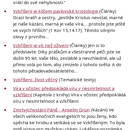
vrátí do své nehybnosti.“
Vzkříšení je klíčem pavlovské kristologie
(Články)
Drazí bratři a sestry, „Jestliže Kristus nevstal, marné
je naše kázání, marná je vaše víra,… protože jste ještě
ve svých hříších“ (1 Kor 15,14.17). Těmito silnými
slovy z prvního…
Vzkříšení je víc než oživení
(Články) Jen si to
představte: Díky práškům a všestranné péči jste se
dožili 95 let. Vaše tělo, zesláblé a nevzhledné, ale už
přímo volá po tom, aby zmizelo z tohoto světa. A do
tohoto pětadevadesátiletého…
Vzkříšení, život věčný
(Tematické texty)
Víra v očistec předpokládá víru v nesmrtelnost a
vzkříšení
(Kapitola z knihy) Víra v očistec předpokládá
víru v nesmrtelnost a vzkříšení
Zmrtvýchvstání Páně - Anselm Grün
(Kázání) Ve
všech velikonočních evangeliích to jsou ženy, kdo
spěchá ke hrobu a setkává se se Vzkříšeným. To byla
jistě výzva pro mužskou církev. Lukášova poznámka