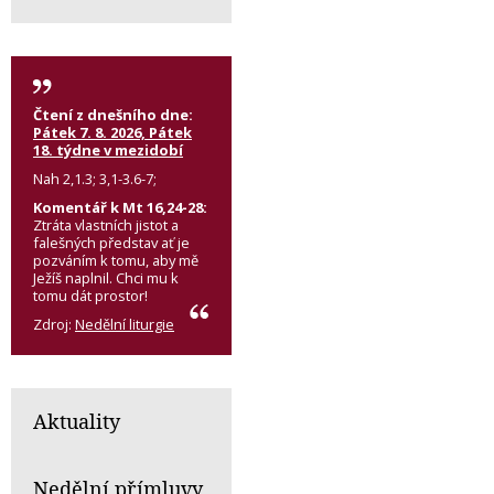
Čtení z dnešního dne:
Pátek 7. 8. 2026, Pátek
18. týdne v mezidobí
Nah 2,1.3; 3,1-3.6-7;
Komentář k Mt 16,24-28:
Ztráta vlastních jistot a
falešných představ ať je
pozváním k tomu, aby mě
Ježíš naplnil. Chci mu k
tomu dát prostor!
Zdroj:
Nedělní liturgie
Aktuality
Nedělní přímluvy