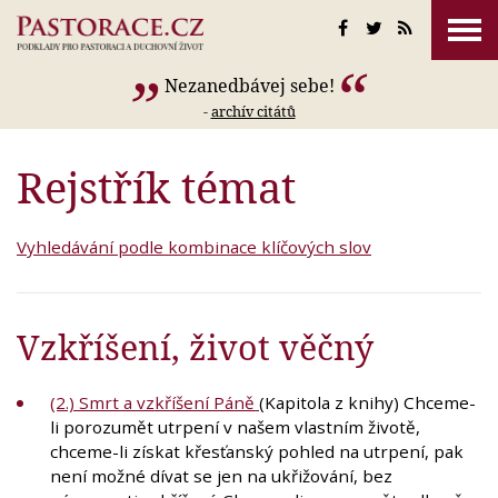
Nezanedbávej sebe!
-
archív citátů
Rejstřík témat
Vyhledávání podle kombinace klíčových slov
Vzkříšení, život věčný
(2.) Smrt a vzkříšení Páně
(Kapitola z knihy) Chceme-
li porozumět utrpení v našem vlastním životě,
chceme-li získat křesťanský pohled na utrpení, pak
není možné dívat se jen na ukřižování, bez