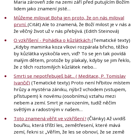
Maria zároveň zde na zemi září před putujícím Božím
lidem jako znamení jisté…
Můžeme milovat Boha jen proto, že on nás miloval
první.
(Citát) Ale to znamená, že Boží milost je v nás a
že věčný život už v nás přebývá. (Edith Steinová)
O vzkříšení - Pohádka o kůzlátkách
(Tematické texty)
„Kdyby maminka koza vlkovi rozpárala břicho, těžko
by kůzlátka vyskočila ven, viď? To se jen tak povídá
malým dětem, protože by plakaly, kdyby se jim řeklo,
že z těch roztomilých kůzlátek nebo…
Smrti se nepotřebuješ bát... ( Meditace, P. Tomislav
Ivančič)
(Tematické texty) Proto není hřbitov místem
hrůzy a mystéria zániku, nýbrž vchodem (vstupem,
přístupem) k novému (osobnímu) vztahu mezi
nebem a zemí. Smrt je narozením, tudíž něčím
světlým a radostným v našem…
Toto znamená věřit ve vzkříšení !
(Články) Až uvidíš
bouřku, která tříští les, zemětřesení, které mává
zemí, řekni si: „Věřím, že les se obnoví, že se země