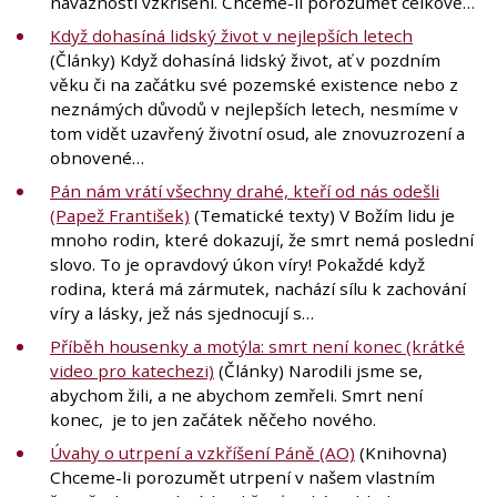
návaznosti vzkříšení. Chceme-li porozumět celkově…
Když dohasíná lidský život v nejlepších letech
(Články) Když dohasíná lidský život, ať v pozdním
věku či na začátku své pozemské existence nebo z
neznámých důvodů v nejlepších letech, nesmíme v
tom vidět uzavřený životní osud, ale znovuzrození a
obnovené…
Pán nám vrátí všechny drahé, kteří od nás odešli
(Papež František)
(Tematické texty) V Božím lidu je
mnoho rodin, které dokazují, že smrt nemá poslední
slovo. To je opravdový úkon víry! Pokaždé když
rodina, která má zármutek, nachází sílu k zachování
víry a lásky, jež nás sjednocují s…
Příběh housenky a motýla: smrt není konec (krátké
video pro katechezi)
(Články) Narodili jsme se,
abychom žili, a ne abychom zemřeli. Smrt není
konec, je to jen začátek něčeho nového.
Úvahy o utrpení a vzkříšení Páně (AO)
(Knihovna)
Chceme-li porozumět utrpení v našem vlastním