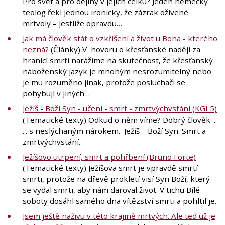
Pro svět a pro dějiny v jejich celku? Jeden německý
teolog řekl jednou ironicky, že zázrak oživené
mrtvoly – jestliže opravdu…
Jak má člověk stát o vzkříšení a život u Boha - kterého
nezná?
(Články) V hovoru o křesťanské naději za
hranicí smrti narážíme na skutečnost, že křesťanský
náboženský jazyk je mnohým nesrozumitelný nebo
je mu rozuměno jinak, protože posluchači se
pohybují v jiných…
Ježíš - Boží Syn - učení - smrt - zmrtvýchvstání (KGI 5)
(Tematické texty) Odkud o něm víme? Dobrý člověk ...
... s neslýchaným nárokem. Ježíš – Boží Syn. Smrt a
zmrtvýchvstání.
Ježíšovo utrpení, smrt a pohřbení (Bruno Forte)
(Tematické texty) Ježíšova smrt je vpravdě smrtí
smrti, protože na dřevě prokletí visí Syn Boží, který
se vydal smrti, aby nám daroval život. V tichu Bílé
soboty dosáhl samého dna vítězství smrti a pohltil je.
Jsem ještě naživu v této krajině mrtvých. Ale teď už je