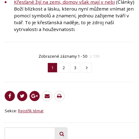
Křesťané žijí na zemi, domov však mají v nebi
(Články)
Boží blízkost a lásku, kterou nyní můžeme vnímat jen
pomocí symbolů a znamení, jednou zažijeme tváří v
tvář. To je křesťanská naděje, to je zdroj naší
vytrvalosti a houževnatosti.
Zobrazené záznamy 1 - 50
z 139
1
2
3
Sekce:
Rejstřík témat