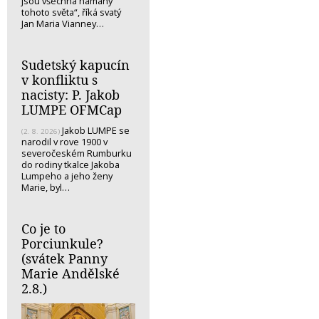
jsou všechna námahy
tohoto světa“, říká svatý
Jan Maria Vianney…
Sudetský kapucín
v konfliktu s
nacisty: P. Jakob
LUMPE OFMCap
Jakob LUMPE se
(2. 8. 2026)
narodil v rove 1900 v
severočeském Rumburku
do rodiny tkalce Jakoba
Lumpeho a jeho ženy
Marie, byl…
Co je to
Porciunkule?
(svátek Panny
Marie Andělské
2.8.)