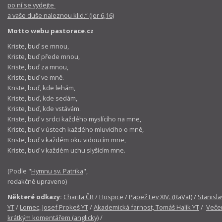
po ní se vydejte
a vaše duše naleznou klid.“ (Jer 6,16)
Motto webu pastorace.cz
Kriste, buď se mnou,
Kriste, buď přede mnou,
Kriste, buď za mnou,
Kriste, buď ve mně.
Kriste, buď, kde lehám,
Kriste, buď, kde sedám,
Kriste, buď, kde vstávám.
Kriste, buď v srdci každého myslícího na mne,
Kriste, buď v ústech každého mluvicího o mně,
Kriste, buď v každém oku vidoucím mne,
Kriste, buď v každém uchu slyšícím mne.
(Podle "
Hymnu sv. Patrika
",
redakčně upraveno)
Některé odkazy:
Charita ČR
/
Hospice
/
Papež Lev XIV. (RaVat)
/
Stanisla
YT
/
Lomec, Josef Prokeš YT
/
Akademická farnost, Tomáš Halík YT
/
Večer
krátkým komentářem (anglicky)
/