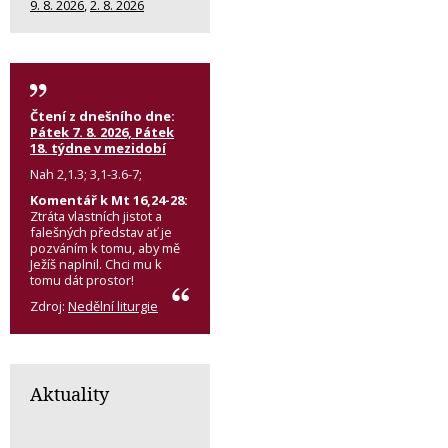
9. 8. 2026
,
2. 8. 2026
Čtení z dnešního dne:
Pátek 7. 8. 2026, Pátek
18. týdne v mezidobí
Nah 2,1.3; 3,1-3.6-7;
Komentář k Mt 16,24-28:
Ztráta vlastních jistot a
falešných představ ať je
pozváním k tomu, aby mě
Ježíš naplnil. Chci mu k
tomu dát prostor!
Zdroj:
Nedělní liturgie
Aktuality