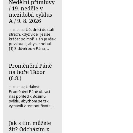
Nedělní přímluvy
/ 19. neděle v
mezidobí, cyklus
A / 9. 8. 2026
Učedníci dostali
(5. 8. 2026)
strach, když viděli Ježíše
kráčet po moři. Pán je však
povzbudil, aby se nebáli.
[1] S důvěrou v Pána,…
Proměnění Páně
na hoře Tábor
(6.8.)
Událost
(5. 8. 2026)
Proměnění Páně obrací
náš pohled k Božímu
světlu, abychom se tak
vymanili z temnot života…
Jak s tím můžete
žít? Odcházím z