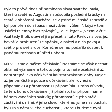
Byla to právě dnes připomínaná slova svatého Pavla,
která u svatého Augustina způsobila poslední krůčky na
cestě k obrácení; nacházel se v jedné milánské zahradě a
byl ponořen do zápasu mezi „dvěmi vůlemi“, když v tom
uslyšel tajemný hlas zpívající: „Tolle, lege“ – „Vezmi a čti!“
Vzal tedy Bibli, otevřel ji a přečetl si tato Pavlova slova, jež
hovoří o probuzení ze spánku, a nalezl v nich pokoj a
světlo pro své srdce. Konečně se mu podařilo dospět k
jasnému rozhodnutí před Bohem.
Mluvili jsme o našem očekávání. Nesmíme se však nechat
oklamat významem tohoto pojmu; to naše očekávání už
není stejné jako očekávání lidí starozákonní doby. Nejde
už jenom čistě a pouze o očekávání, ale rovněž o
připomínku a přítomnost. O připomínku z toho důvodu,
že ten, koho očekáváme, již přišel (což si připomínáme
během vánočních svátků); přítomností je jeho stálé
zůstávání s námi. V jeho slovu, kterému jsme naslouchali,
byl On s námi; v jeho eucharistii, kterou budeme nyní