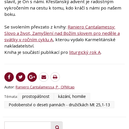
slavit, je On s námi. Křesťanský advent je radostným
vykročením na cestu k tomu, kdo kráčí s námi po našem
boku.
Se svolením převzato z knihy:
Raniero Cantalamessy:
Slovo a život, Zamyšlení nad Božím slovem pro neděle a
svátky v ročním cyklu A
, kterou vydalo Karmelitánské
nakladatelství.
Kniha je součástí publikací pro
liturgický rok A
.
Autor:
Raniero Cantalamessa, P., OFMcap
prostopášnost
kázání, homilie
Témata:
Podobenství o deseti pannách - družičkách Mt 25,1-13