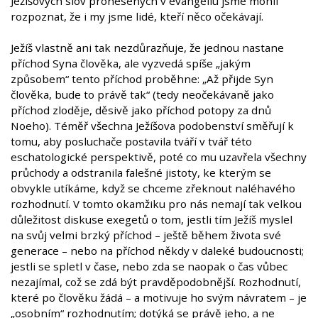
Ježíšových slov pronesených v evangeliu jsme mohli
rozpoznat, že i my jsme lidé, kteří něco očekávají.
Ježíš vlastně ani tak nezdůrazňuje, že jednou nastane
příchod Syna člověka, ale vyzvedá spíše „jakým
způsobem“ tento příchod proběhne: „Až přijde Syn
člověka, bude to právě tak“ (tedy neočekávaně jako
příchod zloděje, děsivě jako příchod potopy za dnů
Noeho). Téměř všechna Ježíšova podobenství směřují k
tomu, aby posluchače postavila tváří v tvář této
eschatologické perspektivě, poté co mu uzavřela všechny
průchody a odstranila falešné jistoty, ke kterým se
obvykle utíkáme, když se chceme zřeknout naléhavého
rozhodnutí. V tomto okamžiku pro nás nemají tak velkou
důležitost diskuse exegetů o tom, jestli tím Ježíš myslel
na svůj velmi brzký příchod – ještě během života své
generace – nebo na příchod někdy v daleké budoucnosti;
jestli se spletl v čase, nebo zda se naopak o čas vůbec
nezajímal, což se zdá být pravděpodobnější. Rozhodnutí,
které po člověku žádá – a motivuje ho svým návratem – je
„osobním“ rozhodnutím; dotýká se právě jeho, a ne