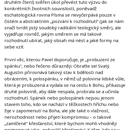
druhém čtení) svěřen úkol převést tuto výzvu do
konkrétních životních souvislostí, poněvadž
eschatologická rovina Písma se nevyčerpává pouze v
čistém a abstraktním „pozvání k rozhodnutí“ (jak se nám
snaží tvrdit jistý soudobý radikální teologický směr), ale
vyjadřuje rovněž, jakým směrem se má takové
rozhodnutí ubírat, jaký obsah má nést a jaké formy na
sebe vzít.
První věc, kterou Pavel doporučuje, je „probuzení ze
spánku“, nebo řečeno důrazněji: Obraťte se! Svatý
Augustin přirovnává takový stav k bdělosti nad
obrácením, k polospánku, v němž už polovina lidské vůle,
která je probuzená a vydala se na cestu k Bohu, přikazuje
druhé polovině, aby dále nespala, probrala se a učinila
rozhodnutí. Spánek nebo polospánek nejsou jenom
stavem toho, kdo se nachází v těžkostech hříchu nebo
žije v zapomenutí na Boha, ale jde také o vlažnost,
nerozhodnost nebo přijetí kompromisu – o takové
„zamlčené“ křesťanství, které bychom mohli vhodněji
pojmenovat jako „pohaslé“ křesťanství. K těm, kdo se v