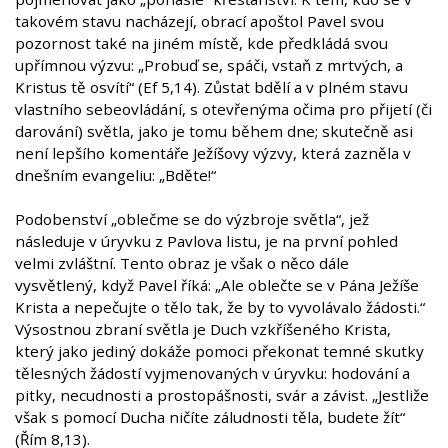
takovém stavu nacházejí, obrací apoštol Pavel svou
pozornost také na jiném místě, kde předkládá svou
upřímnou výzvu: „Probuď se, spáči, vstaň z mrtvých, a
Kristus tě osvítí“ (Ef 5,14). Zůstat bdělí a v plném stavu
vlastního sebeovládání, s otevřenýma očima pro přijetí (či
darování) světla, jako je tomu během dne; skutečně asi
není lepšího komentáře Ježíšovy výzvy, která zazněla v
dnešním evangeliu: „Bděte!“
Podobenství „oblečme se do výzbroje světla“, jež
následuje v úryvku z Pavlova listu, je na první pohled
velmi zvláštní. Tento obraz je však o něco dále
vysvětlený, když Pavel říká: „Ale oblečte se v Pána Ježíše
Krista a nepečujte o tělo tak, že by to vyvolávalo žádosti.“
Výsostnou zbraní světla je Duch vzkříšeného Krista,
který jako jediný dokáže pomoci překonat temné skutky
tělesných žádostí vyjmenovaných v úryvku: hodování a
pitky, necudnosti a prostopášnosti, svár a závist. „Jestliže
však s pomocí Ducha ničíte záludnosti těla, budete žít“
(Řím 8,13).