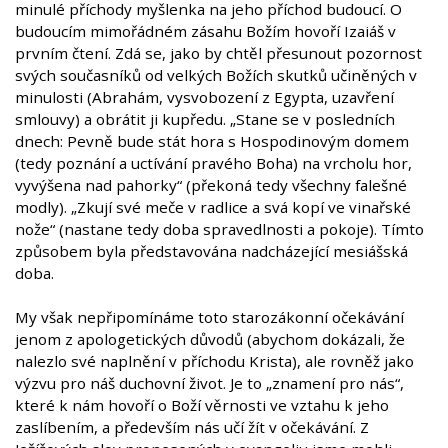
minulé příchody myšlenka na jeho příchod budoucí. O
budoucím mimořádném zásahu Božím hovoří Izaiáš v
prvním čtení. Zdá se, jako by chtěl přesunout pozornost
svých současníků od velkých Božích skutků učiněných v
minulosti (Abrahám, vysvobození z Egypta, uzavření
smlouvy) a obrátit ji kupředu. „Stane se v posledních
dnech: Pevně bude stát hora s Hospodinovým domem
(tedy poznání a uctívání pravého Boha) na vrcholu hor,
vyvýšena nad pahorky“ (překoná tedy všechny falešné
modly). „Zkují své meče v radlice a svá kopí ve vinařské
nože“ (nastane tedy doba spravedlnosti a pokoje). Tímto
způsobem byla představována nadcházející mesiášská
doba.
My však nepřipomínáme toto starozákonní očekávání
jenom z apologetických důvodů (abychom dokázali, že
nalezlo své naplnění v příchodu Krista), ale rovněž jako
výzvu pro náš duchovní život. Je to „znamení pro nás“,
které k nám hovoří o Boží věrnosti ve vztahu k jeho
zaslíbením, a především nás učí žít v očekávání. Z