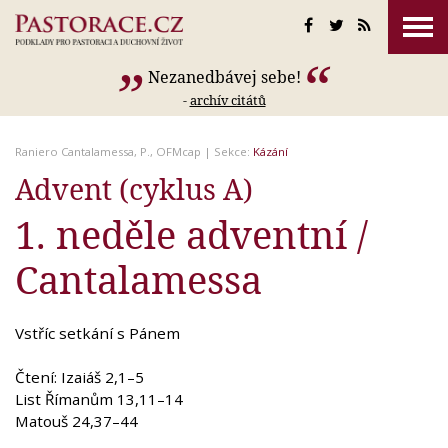
Nezanedbávej sebe!
-
archív citátů
Raniero Cantalamessa, P., OFMcap
| Sekce:
Kázání
Advent (cyklus A)
1. neděle adventní /
Cantalamessa
Vstříc setkání s Pánem
Čtení: Izaiáš 2,1–5
List Římanům 13,11–14
Matouš 24,37–44