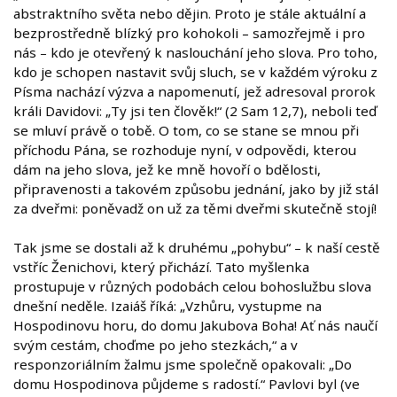
abstraktního světa nebo dějin. Proto je stále aktuální a
bezprostředně blízký pro kohokoli – samozřejmě i pro
nás – kdo je otevřený k naslouchání jeho slova. Pro toho,
kdo je schopen nastavit svůj sluch, se v každém výroku z
Písma nachází výzva a napomenutí, jež adresoval prorok
králi Davidovi: „Ty jsi ten člověk!“ (2 Sam 12,7), neboli teď
se mluví právě o tobě. O tom, co se stane se mnou při
příchodu Pána, se rozhoduje nyní, v odpovědi, kterou
dám na jeho slova, jež ke mně hovoří o bdělosti,
připravenosti a takovém způsobu jednání, jako by již stál
za dveřmi: poněvadž on už za těmi dveřmi skutečně stojí!
Tak jsme se dostali až k druhému „pohybu“ – k naší cestě
vstříc Ženichovi, který přichází. Tato myšlenka
prostupuje v různých podobách celou bohoslužbu slova
dnešní neděle. Izaiáš říká: „Vzhůru, vystupme na
Hospodinovu horu, do domu Jakubova Boha! Ať nás naučí
svým cestám, choďme po jeho stezkách,“ a v
responzoriálním žalmu jsme společně opakovali: „Do
domu Hospodinova půjdeme s radostí.“ Pavlovi byl (ve