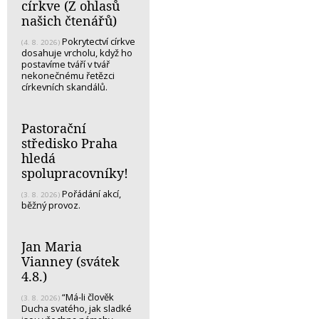
církve (Z ohlasů
našich čtenářů)
Pokrytectví církve
(4. 8. 2026)
dosahuje vrcholu, když ho
postavíme tváří v tvář
nekonečnému řetězci
církevních skandálů.
Pastorační
středisko Praha
hledá
spolupracovníky!
Pořádání akcí,
(3. 8. 2026)
běžný provoz.
Jan Maria
Vianney (svátek
4.8.)
“Má-li člověk
(3. 8. 2026)
Ducha svatého, jak sladké