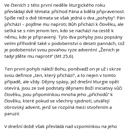
Ve čteních z této první neděle liturgického roku
převládají dvě témata: příchod Pána a bdělá připravenost.
Spíše než o dvě témata se však jedná o dva „pohyby“: Pán
přichází – pojďme mu naproti; Bůh přichází k člověku, ale
setká se s ním jenom ten, kdo se nachází na cestě k
němu, kdo je připravený. Tyto dva pohyby jsou popsány
velmi příhodně také v podobenství o deseti pannách, což
je podobenství svou povahou ryze adventní: „Ženich je
tady! Jděte mu naproti!“ (Mt 25,6).
Ten první pohyb náleží Bohu, poněvadž on je už i skrze
svou definice „ten, který přichází“, a to nejen v tomto
případě, ale vždy. Dějiny spásy, jež dnešní liturgie opět
otevírá, jsou ze své podstaty dějinami Boží iniciativy vůči
člověku, jsou připomínkou mnoha jeho „příchodů“ k
člověku, které pokud se všechny sjednotí, utvářejí
obrovský advent, jenž se rozpíná mezi stvořením a
paruzií.
V dnešní době však převládá nad vzpomínkou na jeho