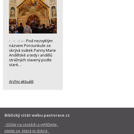
Pod nezvyklým
(1. 8. 2026)
názvem Porciunkule se
skrývá svátek Panny Marie
Andělské a tedy i andělů
strážných slavený podle
staré…
Archiv aktualit
Biblický citát webu pastorace.cz
„Stůjte na cestách a vyhlížejte,
ptejte se, která je dobrá,