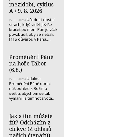
mezidobí, cyklus
A / 9. 8. 2026
Učedníci dostali
(5. 8. 2026)
strach, když viděli Ježíše
kráčet po moři. Pán je však
povzbudil, aby se nebáli.
[1] S důvěrou v Pána,…
Proměnění Páně
na hoře Tábor
(6.8.)
Událost
(5. 8. 2026)
Proměnění Páně obrací
náš pohled k Božímu
světlu, abychom se tak
vymanili z temnot života…
Jak s tím můžete
žít? Odcházím z
církve (Z ohlasů
našich čtenářů)