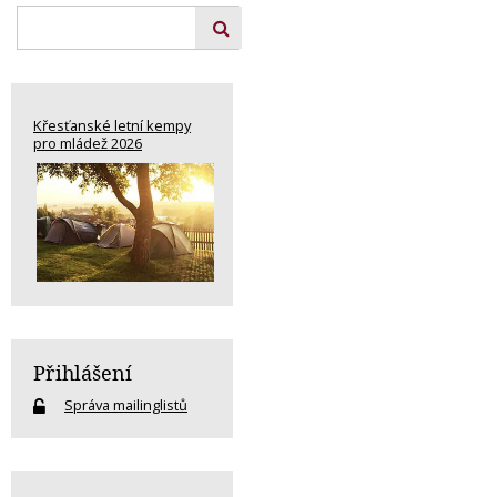
Křesťanské letní kempy
pro mládež 2026
Přihlášení
Správa mailinglistů