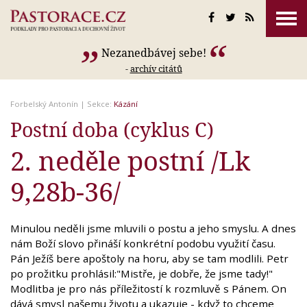
Nezanedbávej sebe!
-
archív citátů
Forbelský Antonín
| Sekce:
Kázání
Postní doba (cyklus C)
2. neděle postní /Lk
9,28b-36/
Minulou neděli jsme mluvili o postu a jeho smyslu. A dnes
nám Boží slovo přináší konkrétní podobu využití času.
Pán Ježíš bere apoštoly na horu, aby se tam modlili. Petr
po prožitku prohlásil:"Mistře, je dobře, že jsme tady!"
Modlitba je pro nás příležitostí k rozmluvě s Pánem. On
dává smysl našemu životu a ukazuje - když to chceme