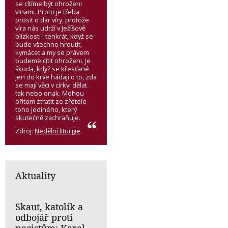
se cítíme být ohroženi
vlnami. Proto je třeba
prosit o dar víry, protože
víra nás udrží v Ježíšově
blízkosti i tenkrát, když se
bude všechno hroutit,
kymácet a my se právem
budeme cítit ohroženi. Je
škoda, když se křesťané
jen do krve hádají o to, zda
se mají věci v církvi dělat
tak nebo onak. Mohou
přitom ztratit ze zřetele
toho jediného, který
skutečně zachraňuje.
Zdroj:
Nedělní liturgie
Aktuality
Skaut, katolík a
odbojář proti
nacistům: Karel