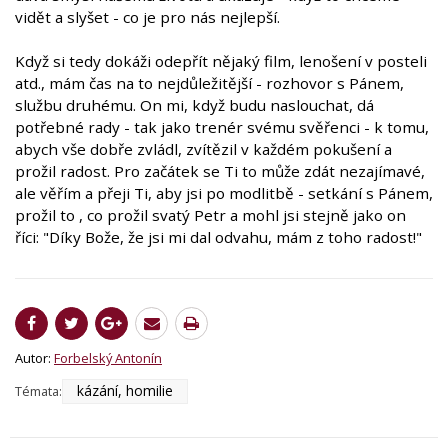
vidět a slyšet - co je pro nás nejlepší.
Když si tedy dokáži odepřít nějaký film, lenošení v posteli
atd., mám čas na to nejdůležitější - rozhovor s Pánem,
službu druhému. On mi, když budu naslouchat, dá
potřebné rady - tak jako trenér svému svěřenci - k tomu,
abych vše dobře zvládl, zvítězil v každém pokušení a
prožil radost. Pro začátek se Ti to může zdát nezajímavé,
ale věřím a přeji Ti, aby jsi po modlitbě - setkání s Pánem,
prožil to , co prožil svatý Petr a mohl jsi stejně jako on
říci: "Díky Bože, že jsi mi dal odvahu, mám z toho radost!"
Autor:
Forbelský Antonín
kázání, homilie
Témata: