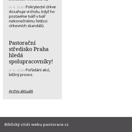
Pokrytectví církve
(4. 8. 2026)
dosahuje vrcholu, když ho
postavíme tváří v tvář
nekonečnému řetězci
církevních skandálů.
Pastorační
středisko Praha
hledá
spolupracovníky!
Pořádání akcí,
(3. 8. 2026)
běžný provoz.
Archiv aktualit
Biblický citát webu pastorace.cz