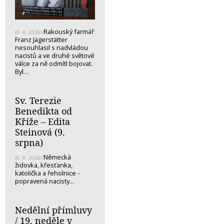
Rakouský farmář
(8. 8. 2026)
Franz Jägerstätter
nesouhlasil s nadvládou
nacistů a ve druhé světové
válce za ně odmítl bojovat.
Byl…
Sv. Terezie
Benedikta od
Kříže – Edita
Steinová (9.
srpna)
Německá
(8. 8. 2026)
židovka, křesťanka,
katolička a řeholnice -
popravená nacisty...
Nedělní přímluvy
/ 19. neděle v