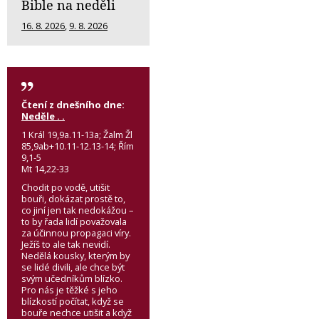
Bible na neděli
16. 8. 2026
,
9. 8. 2026
Čtení z dnešního dne:
Neděle . .
1 Král 19,9a.11-13a; Žalm Žl
85,9ab+10.11-12.13-14; Řím
9,1-5
Mt 14,22-33
Chodit po vodě, utišit
bouři, dokázat prostě to,
co jiní jen tak nedokážou –
to by řada lidí považovala
za účinnou propagaci víry.
Ježíš to ale tak nevidí.
Nedělá kousky, kterým by
se lidé divili, ale chce být
svým učedníkům blízko.
Pro nás je těžké s jeho
blízkostí počítat, když se
bouře nechce utišit a když