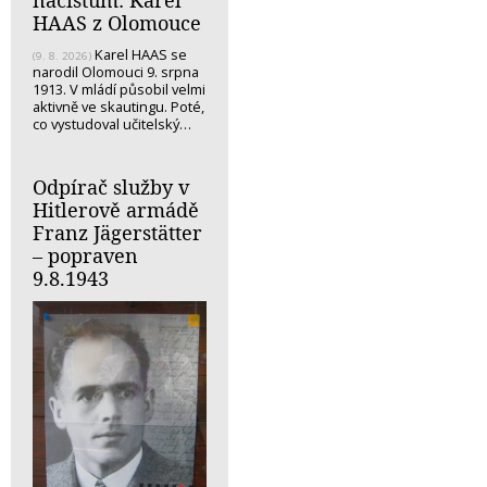
HAAS z Olomouce
Karel HAAS se
(9. 8. 2026)
narodil Olomouci 9. srpna
1913. V mládí působil velmi
aktivně ve skautingu. Poté,
co vystudoval učitelský…
Odpírač služby v
Hitlerově armádě
Franz Jägerstätter
– popraven
9.8.1943