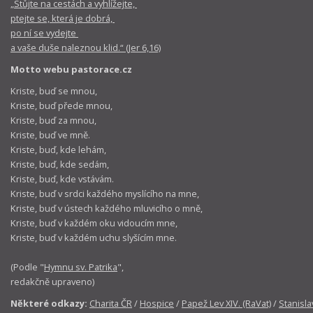
„Stůjte na cestách a vyhlížejte,
ptejte se, která je dobrá,
po ní se vydejte
a vaše duše naleznou klid.“ (Jer 6,16)
Motto webu pastorace.cz
Kriste, buď se mnou,
Kriste, buď přede mnou,
Kriste, buď za mnou,
Kriste, buď ve mně.
Kriste, buď, kde lehám,
Kriste, buď, kde sedám,
Kriste, buď, kde vstávám.
Kriste, buď v srdci každého myslícího na mne,
Kriste, buď v ústech každého mluvicího o mně,
Kriste, buď v každém oku vidoucím mne,
Kriste, buď v každém uchu slyšícím mne.
(Podle "
Hymnu sv. Patrika
",
redakčně upraveno)
Některé odkazy:
Charita ČR
/
Hospice
/
Papež Lev XIV. (RaVat)
/
Stanisla