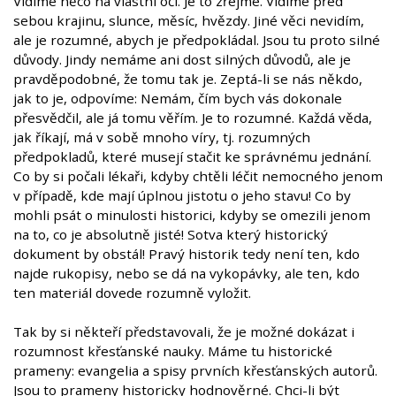
Vidíme něco na vlastní oči. Je to zřejmé. Vidíme před
sebou krajinu, slunce, měsíc, hvězdy. Jiné věci nevidím,
ale je rozumné, abych je předpokládal. Jsou tu proto silné
důvody. Jindy nemáme ani dost silných důvodů, ale je
pravděpodobné, že tomu tak je. Zeptá-li se nás někdo,
jak to je, odpovíme: Nemám, čím bych vás dokonale
přesvědčil, ale já tomu věřím. Je to rozumné. Každá věda,
jak říkají, má v sobě mnoho víry, tj. rozumných
předpokladů, které musejí stačit ke správnému jednání.
Co by si počali lékaři, kdyby chtěli léčit nemocného jenom
v případě, kde mají úplnou jistotu o jeho stavu! Co by
mohli psát o minulosti historici, kdyby se omezili jenom
na to, co je absolutně jisté! Sotva který historický
dokument by obstál! Pravý historik tedy není ten, kdo
najde rukopisy, nebo se dá na vykopávky, ale ten, kdo
ten materiál dovede rozumně vyložit.
Tak by si někteří představovali, že je možné dokázat i
rozumnost křesťanské nauky. Máme tu historické
prameny: evangelia a spisy prvních křesťanských autorů.
Jsou to prameny historicky hodnověrné. Chci-li být