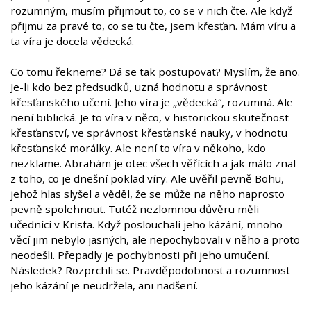
rozumným, musím přijmout to, co se v nich čte. Ale když
přijmu za pravé to, co se tu čte, jsem křesťan. Mám víru a
ta víra je docela vědecká.
Co tomu řekneme? Dá se tak postupovat? Myslím, že ano.
Je-li kdo bez předsudků, uzná hodnotu a správnost
křesťanského učení. Jeho víra je „vědecká“, rozumná. Ale
není biblická. Je to víra v něco, v historickou skutečnost
křesťanství, ve správnost křesťanské nauky, v hodnotu
křesťanské morálky. Ale není to víra v někoho, kdo
nezklame. Abrahám je otec všech věřících a jak málo znal
z toho, co je dnešní poklad víry. Ale uvěřil pevně Bohu,
jehož hlas slyšel a věděl, že se může na něho naprosto
pevně spolehnout. Tutéž nezlomnou důvěru měli
učedníci v Krista. Když poslouchali jeho kázání, mnoho
věcí jim nebylo jasných, ale nepochybovali v něho a proto
neodešli. Přepadly je pochybnosti při jeho umučení.
Následek? Rozprchli se. Pravděpodobnost a rozumnost
jeho kázání je neudržela, ani nadšení.