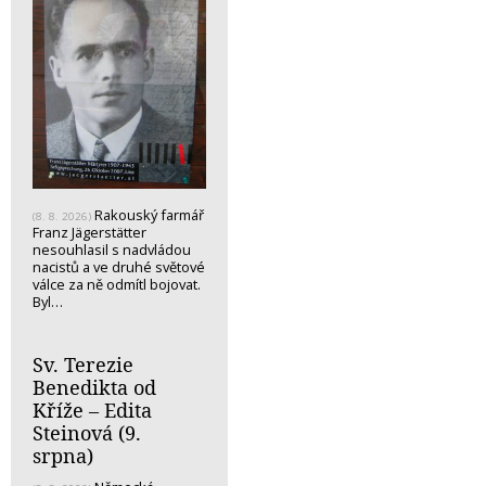
Rakouský farmář
(8. 8. 2026)
Franz Jägerstätter
nesouhlasil s nadvládou
nacistů a ve druhé světové
válce za ně odmítl bojovat.
Byl…
Sv. Terezie
Benedikta od
Kříže – Edita
Steinová (9.
srpna)