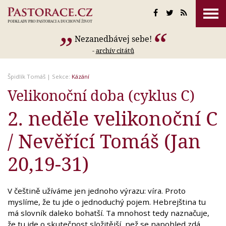
Nezanedbávej sebe!
-
archív citátů
Špidlík Tomáš
| Sekce:
Kázání
Velikonoční doba (cyklus C)
2. neděle velikonoční C
/ Nevěřící Tomáš (Jan
20,19-31)
V češtině užíváme jen jednoho výrazu: víra. Proto
myslíme, že tu jde o jednoduchý pojem. Hebrejština tu
má slovník daleko bohatší. Ta mnohost tedy naznačuje,
že tu jde o skutečnost složitější, než se napohled zdá.