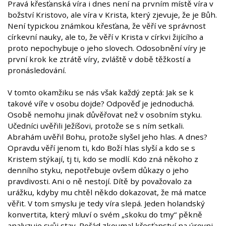
Pravá křesťanská víra i dnes není na prvním místě víra v
božství Kristovo, ale víra v Krista, který zjevuje, že je Bůh.
Není typickou známkou křesťana, že věří ve správnost
církevní nauky, ale to, že věří v Krista v církvi žijícího a
proto nepochybuje o jeho slovech. Odosobnění víry je
první krok ke ztrátě víry, zvláště v době těžkostí a
pronásledování.
V tomto okamžiku se nás však každý zeptá: Jak se k
takové víře v osobu dojde? Odpověď je jednoduchá.
Osobě nemohu jinak důvěřovat než v osobním styku.
Učedníci uvěřili Ježíšovi, protože se s ním setkali.
Abrahám uvěřil Bohu, protože slyšel jeho hlas. A dnes?
Opravdu věří jenom ti, kdo Boží hlas slyší a kdo se s
Kristem stýkají, tj ti, kdo se modlí. Kdo zná někoho z
denního styku, nepotřebuje ovšem důkazy o jeho
pravdivosti. Ani o ně nestojí. Dítě by považovalo za
urážku, kdyby mu chtěl někdo dokazovat, že má matce
věřit. V tom smyslu je tedy víra slepá. Jeden holandský
konvertita, který mluví o svém „skoku do tmy“ pěkně
analyzuje svůj stav. Pořád zkoumal křesťanství na úrovni