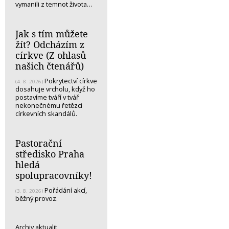
vymanili z temnot života…
Jak s tím můžete
žít? Odcházím z
církve (Z ohlasů
našich čtenářů)
Pokrytectví církve
(4. 8. 2026)
dosahuje vrcholu, když ho
postavíme tváří v tvář
nekonečnému řetězci
církevních skandálů.
Pastorační
středisko Praha
hledá
spolupracovníky!
Pořádání akcí,
(3. 8. 2026)
běžný provoz.
Archiv aktualit