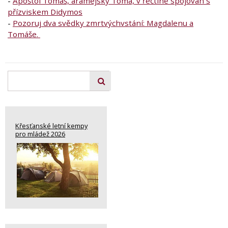
-
Apoštol Tomáš, aramejsky Toma, v řečtině spojován s
přízviskem Didymos
-
Pozoruj dva svědky zmrtvýchvstání: Magdalenu a
Tomáše.
Křesťanské letní kempy
pro mládež 2026