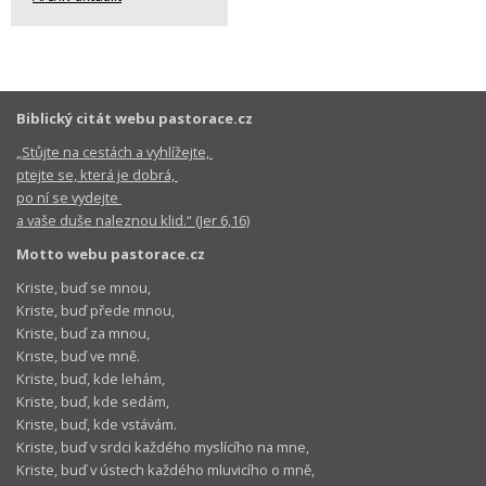
Biblický citát webu pastorace.cz
„Stůjte na cestách a vyhlížejte,
ptejte se, která je dobrá,
po ní se vydejte
a vaše duše naleznou klid.“ (Jer 6,16)
Motto webu pastorace.cz
Kriste, buď se mnou,
Kriste, buď přede mnou,
Kriste, buď za mnou,
Kriste, buď ve mně.
Kriste, buď, kde lehám,
Kriste, buď, kde sedám,
Kriste, buď, kde vstávám.
Kriste, buď v srdci každého myslícího na mne,
Kriste, buď v ústech každého mluvicího o mně,