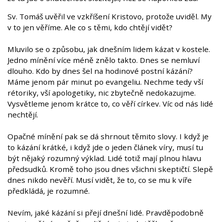
Sv. Tomáš uvěřil ve vzkříšení Kristovo, protože uviděl. My
v to jen věříme. Ale co s těmi, kdo chtějí vidět?
Mluvilo se o způsobu, jak dnešním lidem kázat v kostele.
Jedno mínění více méně znělo takto. Dnes se nemluví
dlouho. Kdo by dnes šel na hodinové postní kázání?
Máme jenom pár minut po evangeliu. Nechme tedy vší
rétoriky, vší apologetiky, nic zbytečně nedokazujme.
Vysvětleme jenom krátce to, co věří církev. Víc od nás lidé
nechtějí.
Opačné mínění pak se dá shrnout těmito slovy. I když je
to kázání krátké, i když jde o jeden článek víry, musí tu
být nějaký rozumný výklad. Lidé totiž mají plnou hlavu
předsudků. Kromě toho jsou dnes všichni skeptičtí. Slepě
dnes nikdo nevěří. Musí vidět, že to, co se mu k víře
předkládá, je rozumné.
Nevím, jaké kázání si přejí dnešní lidé. Pravděpodobně