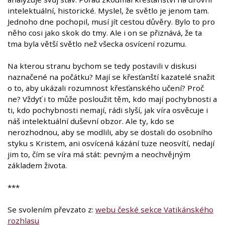
intelektuální, historické. Myslel, že světlo je jenom tam.
Jednoho dne pochopil, musí jít cestou důvěry. Bylo to pro
něho cosi jako skok do tmy. Ale i on se přiznává, že ta
tma byla větší světlo než všecka osvícení rozumu.
Na kterou stranu bychom se tedy postavili v diskusi
naznačené na počátku? Mají se křesťanští kazatelé snažit
o to, aby ukázali rozumnost křesťanského učení? Proč
ne? Vždyť i to může posloužit těm, kdo mají pochybnosti a
ti, kdo pochybnosti nemají, rádi slyší, jak víra osvěcuje i
náš intelektuální duševní obzor. Ale ty, kdo se
nerozhodnou, aby se modlili, aby se dostali do osobního
styku s Kristem, ani osvícená kázání tuze neosvítí, nedají
jim to, čím se víra má stát: pevným a neochvějným
základem života.
***
Se svolením převzato z:
webu české sekce Vatikánského
rozhlasu