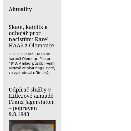
Aktuality
Skaut, katolík a
odbojář proti
nacistům: Karel
HAAS z Olomouce
Karel HAAS se
(9. 8. 2026)
narodil Olomouci 9. srpna
1913. V mládí působil velmi
aktivně ve skautingu. Poté,
co vystudoval učitelský…
Odpírač služby v
Hitlerově armádě
Franz Jägerstätter
– popraven
9.8.1943