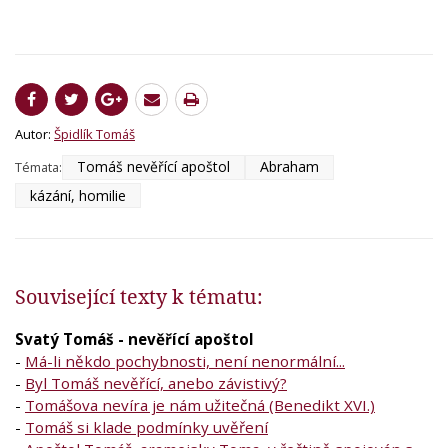
Autor:
Špidlík Tomáš
Tomáš nevěřící apoštol
Abraham
Témata:
kázání, homilie
Související texty k tématu:
Svatý Tomáš - nevěřící apoštol
-
Má-li někdo pochybnosti, není nenormální...
-
Byl Tomáš nevěřící, anebo závistivý?
-
Tomášova nevíra je nám užitečná (Benedikt XVI.)
-
Tomáš si klade podmínky uvěření