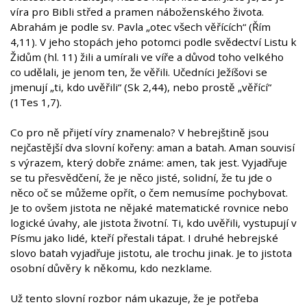
víra pro Bibli střed a pramen náboženského života.
Abrahám je podle sv. Pavla „otec všech věřících“ (Řím
4,11). V jeho stopách jeho potomci podle svědectví Listu k
Židům (hl. 11) žili a umírali ve víře a důvod toho velkého
co udělali, je jenom ten, že věřili. Učedníci Ježíšovi se
jmenují „ti, kdo uvěřili“ (Sk 2,44), nebo prostě „věřící“
(1Tes 1,7).
Co pro ně přijetí víry znamenalo? V hebrejštině jsou
nejčastější dva slovní kořeny: aman a batah. Aman souvisí
s výrazem, který dobře známe: amen, tak jest. Vyjadřuje
se tu přesvědčení, že je něco jisté, solidní, že tu jde o
něco oč se můžeme opřít, o čem nemusíme pochybovat.
Je to ovšem jistota ne nějaké matematické rovnice nebo
logické úvahy, ale jistota životní. Ti, kdo uvěřili, vystupují v
Písmu jako lidé, kteří přestali tápat. I druhé hebrejské
slovo batah vyjadřuje jistotu, ale trochu jinak. Je to jistota
osobní důvěry k někomu, kdo nezklame.
Už tento slovní rozbor nám ukazuje, že je potřeba