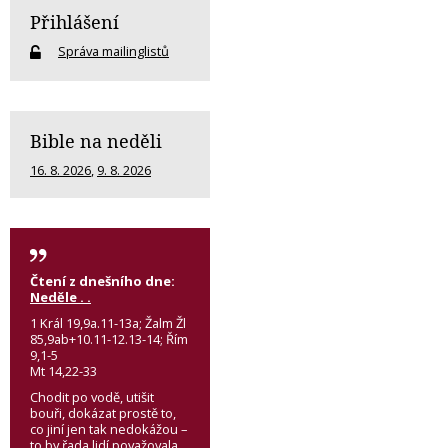
Přihlášení
Správa mailinglistů
Bible na neděli
16. 8. 2026
,
9. 8. 2026
Čtení z dnešního dne:
Neděle . .
1 Král 19,9a.11-13a; Žalm Žl
85,9ab+10.11-12.13-14; Řím
9,1-5
Mt 14,22-33
Chodit po vodě, utišit
bouři, dokázat prostě to,
co jiní jen tak nedokážou –
to by řada lidí považovala