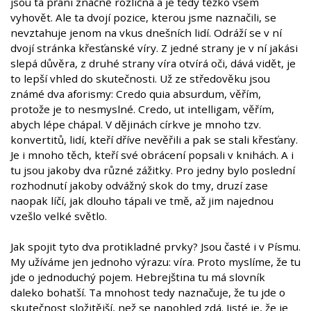
jsou ta přání značně rozličná a je tedy těžko všem
vyhovět. Ale ta dvojí pozice, kterou jsme naznačili, se
nevztahuje jenom na vkus dnešních lidí. Odráží se v ní
dvojí stránka křesťanské víry. Z jedné strany je v ní jakási
slepá důvěra, z druhé strany víra otvírá oči, dává vidět, je
to lepší vhled do skutečnosti. Už ze středověku jsou
známé dva aforismy: Credo quia absurdum, věřím,
protože je to nesmyslné. Credo, ut intelligam, věřím,
abych lépe chápal. V dějinách církve je mnoho tzv.
konvertitů, lidí, kteří dříve nevěřili a pak se stali křesťany.
Je i mnoho těch, kteří své obrácení popsali v knihách. A i
tu jsou jakoby dva různé zážitky. Pro jedny bylo poslední
rozhodnutí jakoby odvážný skok do tmy, druzí zase
naopak líčí, jak dlouho tápali ve tmě, až jim najednou
vzešlo velké světlo.
Jak spojit tyto dva protikladné prvky? Jsou časté i v Písmu.
My užíváme jen jednoho výrazu: víra. Proto myslíme, že tu
jde o jednoduchý pojem. Hebrejština tu má slovník
daleko bohatší. Ta mnohost tedy naznačuje, že tu jde o
skutečnost složitější, než se napohled zdá. Jisté je, že je