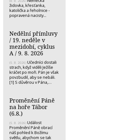
Německá
(8. 8. 2026)
židovka, křesťanka,
katolička a řeholnice -
popravená nacisty...
Nedělní přímluvy
/ 19. neděle v
mezidobí, cyklus
A / 9. 8. 2026
Učedníci dostali
(5. 8. 2026)
strach, když viděli Ježíše
kráčet po moři. Pán je však
povzbudil, aby se nebáli.
[1] S důvěrou v Pána,…
Proměnění Páně
na hoře Tábor
(6.8.)
Událost
(5. 8. 2026)
Proměnění Páně obrací
náš pohled k Božímu
světlu, abychom se tak