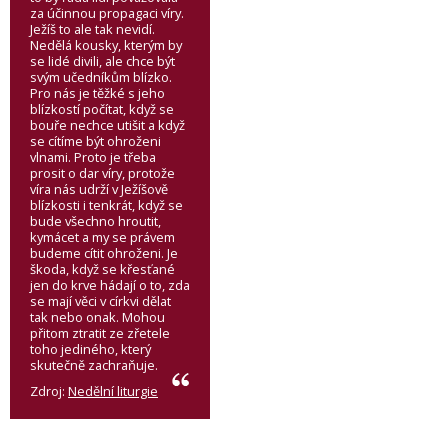
za účinnou propagaci víry.
Ježíš to ale tak nevidí.
Nedělá kousky, kterým by
se lidé divili, ale chce být
svým učedníkům blízko.
Pro nás je těžké s jeho
blízkostí počítat, když se
bouře nechce utišit a když
se cítíme být ohroženi
vlnami. Proto je třeba
prosit o dar víry, protože
víra nás udrží v Ježíšově
blízkosti i tenkrát, když se
bude všechno hroutit,
kymácet a my se právem
budeme cítit ohroženi. Je
škoda, když se křesťané
jen do krve hádají o to, zda
se mají věci v církvi dělat
tak nebo onak. Mohou
přitom ztratit ze zřetele
toho jediného, který
skutečně zachraňuje.
Zdroj:
Nedělní liturgie