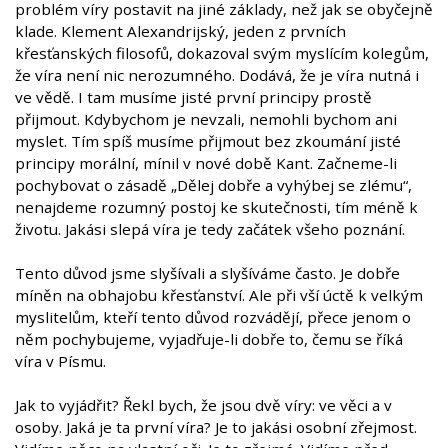
problém víry postavit na jiné základy, než jak se obyčejně
klade. Klement Alexandrijský, jeden z prvních
křesťanských filosofů, dokazoval svým myslícím kolegům,
že víra není nic nerozumného. Dodává, že je víra nutná i
ve vědě. I tam musíme jisté první principy prostě
přijmout. Kdybychom je nevzali, nemohli bychom ani
myslet. Tím spíš musíme přijmout bez zkoumání jisté
principy morální, mínil v nové době Kant. Začneme-li
pochybovat o zásadě „Dělej dobře a vyhýbej se zlému“,
nenajdeme rozumný postoj ke skutečnosti, tím méně k
životu. Jakási slepá víra je tedy začátek všeho poznání.
Tento důvod jsme slyšívali a slyšíváme často. Je dobře
míněn na obhajobu křesťanství. Ale při vší úctě k velkým
myslitelům, kteří tento důvod rozvádějí, přece jenom o
něm pochybujeme, vyjadřuje-li dobře to, čemu se říká
víra v Písmu.
Jak to vyjádřit? Řekl bych, že jsou dvě víry: ve věci a v
osoby. Jaká je ta první víra? Je to jakási osobní zřejmost.