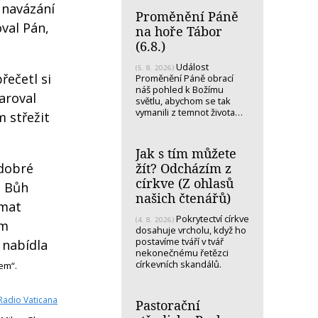
 navázání
Proměnění Páně
oval Pán,
na hoře Tábor
(6.8.)
Událost
(5. 8. 2026)
řečetl si
Proměnění Páně obrací
náš pohled k Božímu
daroval
světlu, abychom se tak
vymanili z temnot života…
 střežit
Jak s tím můžete
žít? Odcházím z
 dobré
církve (Z ohlasů
. Bůh
našich čtenářů)
amat
Pokrytectví církve
(4. 8. 2026)
em
dosahuje vrcholu, když ho
postavíme tváří v tvář
 nabídla
nekonečnému řetězci
církevních skandálů.
em“.
Radio Vaticana
Pastorační