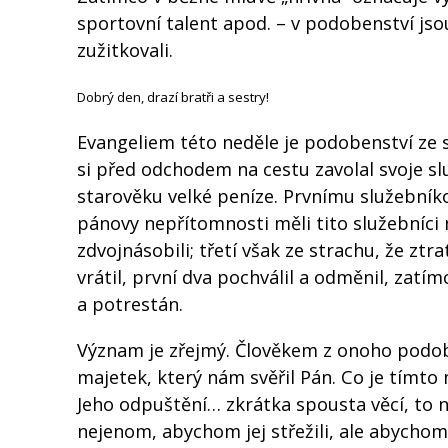
sportovní talent apod. – v podobenství js
zužitkovali.
Dobrý den, drazí bratři a sestry!
Evangeliem této neděle je podobenství ze 
si před odchodem na cestu zavolal svoje slu
starověku velké peníze. Prvnímu služebníko
pánovy nepřítomnosti měli tito služebníci m
zdvojnásobili; třetí však ze strachu, že zt
vrátil, první dva pochválil a odměnil, zat
a potrestán.
Význam je zřejmý. Člověkem z onoho podoben
majetek, který nám svěřil Pán. Co je tímto
Jeho odpuštění… zkrátka spousta věcí, to n
nejenom, abychom jej střežili, ale abychom