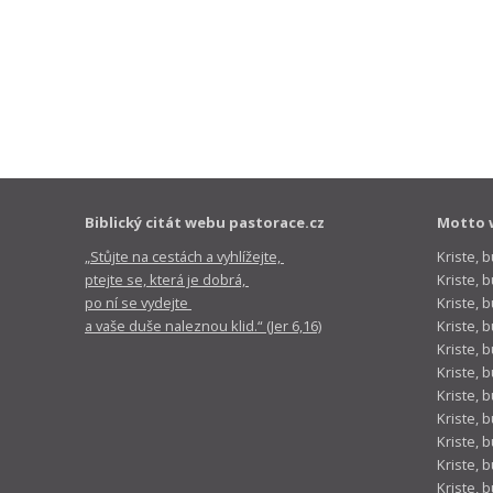
Biblický citát webu pastorace.cz
Motto 
„Stůjte na cestách a vyhlížejte,
Kriste, 
ptejte se, která je dobrá,
Kriste,
po ní se vydejte
Kriste, 
a vaše duše naleznou klid.“ (Jer 6,16)
Kriste, 
Kriste, 
Kriste, 
Kriste, 
Kriste, 
Kriste, 
Kriste, 
Kriste, 