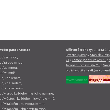
webu pastorace.cz
Některé odkazy:
Charita ČR
Lev XIV. (RaVat)
/
Stanislav Přib
buď se mnou,
YT
/
Lomec, Josef Prokeš YT
/
 buď přede mnou,
farnost, Tomáš Halík YT
/
Veče
buď za mnou,
biblický citát s krátkým komen
buď ve mně.
buď, kde lehám,
buď, kde sedám,
buď, kde vstávám.
buď v srdci každého myslícího na mne,
buď v ústech každého mluvicího o mně,
buď v každém oku vidoucím mne,
buď v každém uchu slyšícím mne.