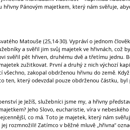
ou hřivny Pánovým majetkem, který nám svěřuje, aby
svatého Matouše (25,14-30). Vypráví o jednom člověk
žebníky a svěřil jim svůj majetek ve hřivnách, což by
vi svěřil pět hřiven, druhému dvě a třetímu jednu.
ajetek zužitkovat. První a druhý z nich výchozí kapi
ratí všechno, zakopal obdrženou hřivnu do země. Když
ímco ten, který odevzdal pouze obdrženou částku, byl
ství je Ježíš, služebníci jsme my, a hřivny představ
 majetkem? Jeho Slovo, eucharistie, víra v nebeského
ejcennější, co má. Toto je majetek, který nám svěřu
 jej rozmnožili! Zatímco v běžné mluvě „hřivna“ ozna