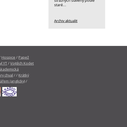
strážných slavený podle
staré…
Archiv aktualit
/
Hospice
/
Papež
yl YT
/
Vojtěch Kodet
Akademická
ry chval
/ /
Krátký
tářem (anglicky)
/