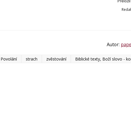
Přeloži
Reda
Autor:
pape
Povolání
strach
zvěstování
Biblické texty, Boží slovo - 