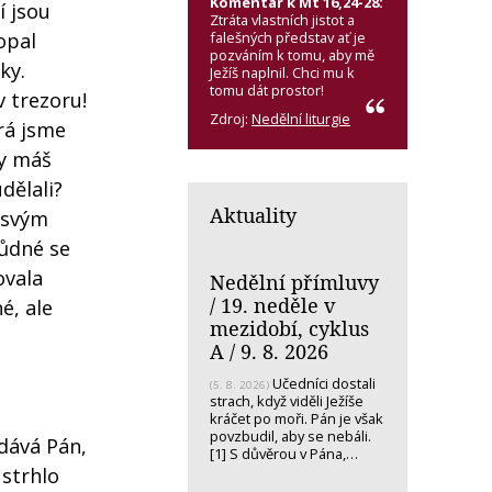
Komentář k Mt 16,24-28:
í jsou
Ztráta vlastních jistot a
falešných představ ať je
opal
pozváním k tomu, aby mě
ky.
Ježíš naplnil. Chci mu k
tomu dát prostor!
v trezoru!
Zdroj:
Nedělní liturgie
rá jsme
dy máš
dělali?
Aktuality
e svým
hůdné se
ovala
Nedělní přímluvy
/ 19. neděle v
é, ale
mezidobí, cyklus
A / 9. 8. 2026
Učedníci dostali
(5. 8. 2026)
strach, když viděli Ježíše
h
kráčet po moři. Pán je však
povzbudil, aby se nebáli.
 dává Pán,
[1] S důvěrou v Pána,…
 strhlo