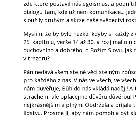
zdi, které postavil náš egoismus, a podnít
dialogu tam, kde už není komunikace... Jedn
sloužily druhým a skrze naše svědectví rostl
Myslím, že by bylo hezké, kdyby si každý z
25. kapitolu, verše 14 až 30, a rozjímal o 
duchovního a dobrého, o Božím Slovu. Jak 
v trezoru?
Pán nedává všem stejné věci stejným způs
pro každého z nás. V nás ve všech, ve všec
nám důvěřuje, Bůh do nás vkládá naději! A
strachem, ale oplácejme důvěru důvěrou! 
nejkrásnějším a plným. Obdržela a přijala t
lidstvu. Prosme Ji, aby nám pomohla být 