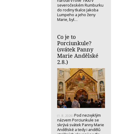
narodil v rove 1900 v
severočeském Rumburku
do rodiny tkalce Jakoba
Lumpeho a jeho ženy
Marie, byl…
Co je to
Porciunkule?
(svátek Panny
Marie Andělské
2.8.)
Pod nezvyklým
(1. 8. 2026)
názvem Porciunkule se
skrývá svátek Panny Marie
Andělské a tedy i andělů