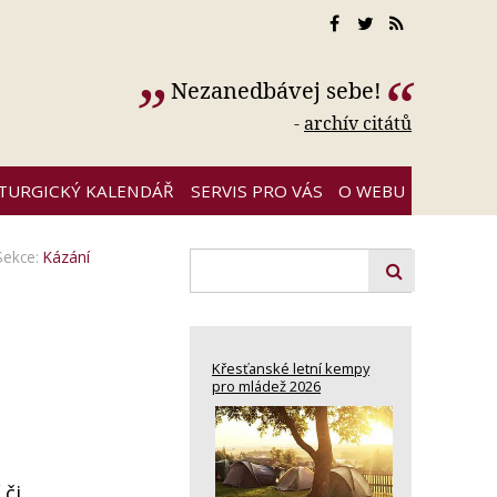
Nezanedbávej sebe!
-
archív citátů
ITURGICKÝ KALENDÁŘ
SERVIS PRO VÁS
O WEBU
Sekce:
Kázání
Křesťanské letní kempy
pro mládež 2026
 či