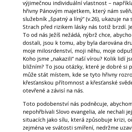
výjimečnou individuální vlastnost – napřík
hřivny Pánovým majetkem, který nám svěřuj
služebník „špatný a líný“ (v.26), ukazuje na 
Strach před rizikem lásky nás totiž brzdí. 
To od nás Ježíš nežádá, nýbrž chce, abycho
dostali, jsou k tomu, aby byla darována dru
moje milosrdenství, moji něhu, moje odpuště
Koho jsme „nakazili“ naší vírou? Kolik lidí j
bližním? To jsou otázky, které je dobré si p
může stát místem, kde se tyto hřivny rozro
křesťanskou přítomnost a křesťanské svědect
otevřené a závisí na nás.
Toto podobenství nás podněcuje, abychom ne
nepohřbívali Slovo evangelia, ale nechali je
situacích jako sílu, která způsobuje krizi,
zejména ve svátosti smíření, nedržme uzavř