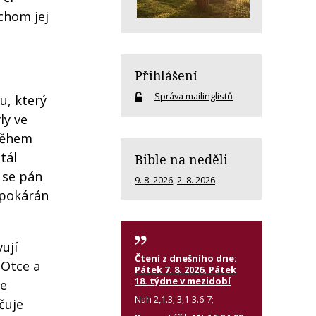
chom jej
Přihlášení
Správa mailinglistů
u, který
ly ve
 Během
tál
Bible na neděli
 se pán
9. 8. 2026
,
2. 8. 2026
 pokárán
ují
Čtení z dnešního dne:
 Otce a
Pátek 7. 8. 2026, Pátek
18. týdne v mezidobí
je
Nah 2,1.3; 3,1-3.6-7;
čuje