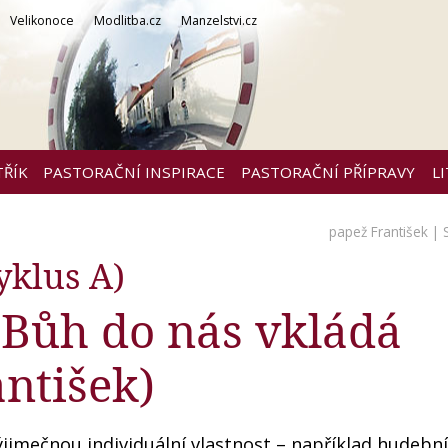
Velikonoce
Modlitba.cz
Manzelstvi.cz
TŘÍK
PASTORAČNÍ INSPIRACE
PASTORAČNÍ PŘÍPRAVY
L
papež František
| 
yklus A)
/ Bůh do nás vkládá
antišek)
jimečnou individuální vlastnost – například hudební