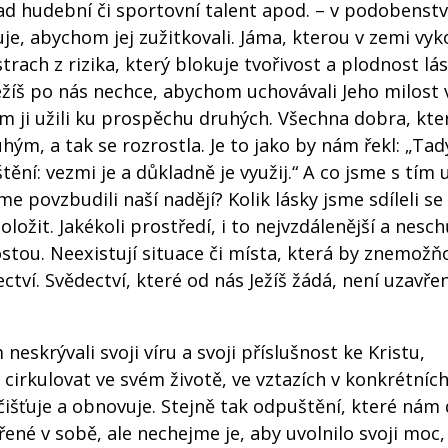
lad hudební či sportovní talent apod. – v podobenstv
e, abychom jej zužitkovali. Jáma, kterou v zemi vyk
strach z rizika, který blokuje tvořivost a plodnost lás
Ježíš po nás nechce, abychom uchovávali Jeho milost 
m ji užili ku prospěchu druhých. Všechna dobra, kte
hým, a tak se rozrostla. Je to jako by nám řekl: „Ta
ní: vezmi je a důkladně je využij.“ A co jsme s tím u
sme povzbudili naší nadějí? Kolik lásky jsme sdíleli s
oložit. Jakékoli prostředí, i to nejvzdálenější a nesc
stou. Neexistují situace či místa, která by znemožň
ví. Svědectví, které od nás Ježíš žádá, není uzavřen
skrývali svoji víru a svoji příslušnost ke Kristu,
j cirkulovat ve svém životě, ve vztazích v konkrétníc
 očišťuje a obnovuje. Stejně tak odpuštění, které nám
ené v sobě, ale nechejme je, aby uvolnilo svoji moc,