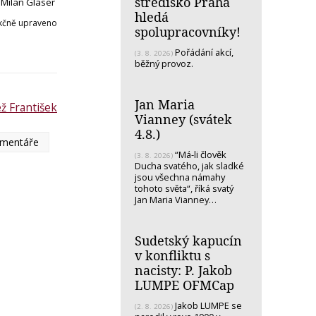
středisko Praha
l Milan Glaser
hledá
kčně upraveno
spolupracovníky!
Pořádání akcí,
(3. 8. 2026)
běžný provoz.
Jan Maria
ž František
Vianney (svátek
4.8.)
komentáře
“Má-li člověk
(3. 8. 2026)
Ducha svatého, jak sladké
jsou všechna námahy
tohoto světa“, říká svatý
Jan Maria Vianney…
Sudetský kapucín
v konfliktu s
nacisty: P. Jakob
LUMPE OFMCap
Jakob LUMPE se
(2. 8. 2026)