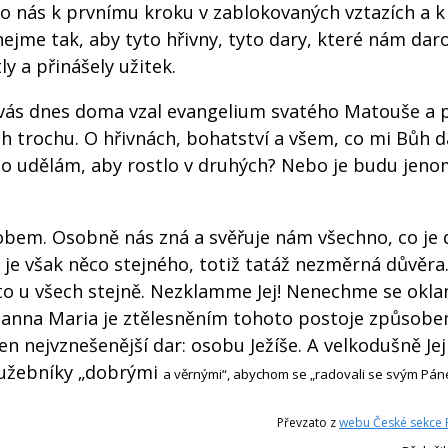
ilo nás k prvnímu kroku v zablokovaných vztazích a k
ejme tak, aby tyto hřivny, tyto dary, které nám dar
y a přinášely užitek.
 vás dnes doma vzal evangelium svatého Matouše a p
nich trochu. O hřivnách, bohatství a všem, co mi Bůh 
to udělám, aby rostlo v druhých? Nebo je budu jenom
obem. Osobně nás zná a svěřuje nám všechno, co je
h je však něco stejného, totiž tatáž nezměrná důvěra
 to u všech stejně. Nezklamme Jej! Nenechme se okl
Panna Maria je ztělesněním tohoto postoje způsob
en nejvznešenější dar: osobu Ježíše. A velkodušně Jej
služebníky „dobrými
a věrnými“, abychom se „radovali se svým Pán
Převzato z
webu České sekce 