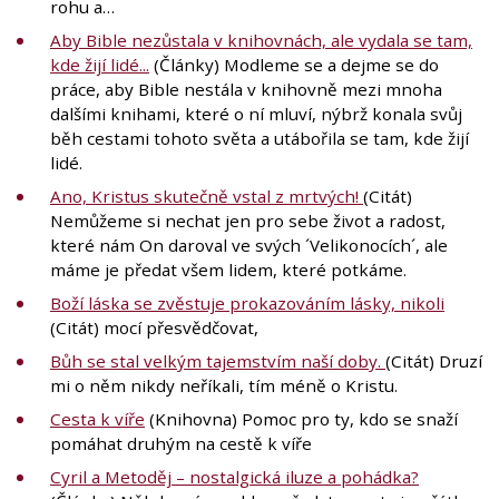
rohu a…
Aby Bible nezůstala v knihovnách, ale vydala se tam,
kde žijí lidé...
(Články) Modleme se a dejme se do
práce, aby Bible nestála v knihovně mezi mnoha
dalšími knihami, které o ní mluví, nýbrž konala svůj
běh cestami tohoto světa a utábořila se tam, kde žijí
lidé.
Ano, Kristus skutečně vstal z mrtvých!
(Citát)
Nemůžeme si nechat jen pro sebe život a radost,
které nám On daroval ve svých ´Velikonocích´, ale
máme je předat všem lidem, které potkáme.
Boží láska se zvěstuje prokazováním lásky, nikoli
(Citát) mocí přesvědčovat,
Bůh se stal velkým tajemstvím naší doby.
(Citát) Druzí
mi o něm nikdy neříkali, tím méně o Kristu.
Cesta k víře
(Knihovna) Pomoc pro ty, kdo se snaží
pomáhat druhým na cestě k víře
Cyril a Metoděj – nostalgická iluze a pohádka?