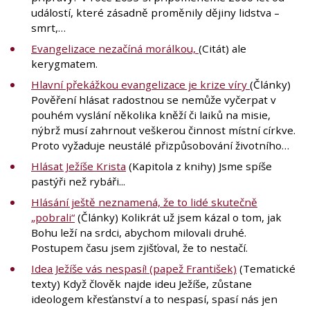
událostí, které zásadně proměnily dějiny lidstva –
smrt,…
Evangelizace nezačíná morálkou,
(Citát) ale
kerygmatem.
Hlavní překážkou evangelizace je krize víry
(Články)
Pověření hlásat radostnou se nemůže vyčerpat v
pouhém vyslání několika kněží či laiků na misie,
nýbrž musí zahrnout veškerou činnost místní církve.
Proto vyžaduje neustálé přizpůsobování životního…
Hlásat Ježíše Krista
(Kapitola z knihy) Jsme spíše
pastýři než rybáři...
Hlásání ještě neznamená, že to lidé skutečně
„pobrali“
(Články) Kolikrát už jsem kázal o tom, jak
Bohu leží na srdci, abychom milovali druhé.
Postupem času jsem zjišťoval, že to nestačí.
Idea Ježíše vás nespasí! (papež František)
(Tematické
texty) Když člověk najde ideu Ježíše, zůstane
ideologem křesťanství a to nespasí, spasí nás jen