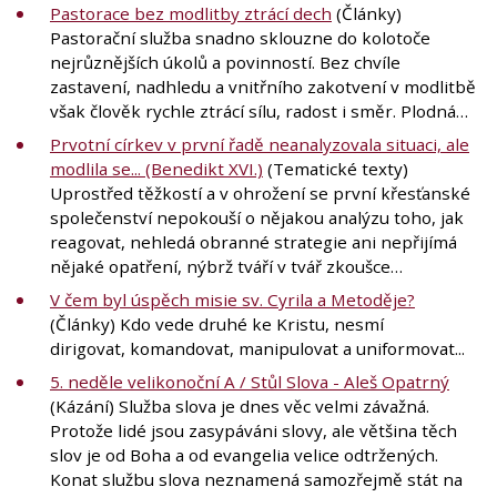
Pastorace bez modlitby ztrácí dech
(Články)
Pastorační služba snadno sklouzne do kolotoče
nejrůznějších úkolů a povinností. Bez chvíle
zastavení, nadhledu a vnitřního zakotvení v modlitbě
však člověk rychle ztrácí sílu, radost i směr. Plodná…
Prvotní církev v první řadě neanalyzovala situaci, ale
modlila se... (Benedikt XVI.)
(Tematické texty)
Uprostřed těžkostí a v ohrožení se první křesťanské
společenství nepokouší o nějakou analýzu toho, jak
reagovat, nehledá obranné strategie ani nepřijímá
nějaké opatření, nýbrž tváří v tvář zkoušce…
V čem byl úspěch misie sv. Cyrila a Metoděje?
(Články) Kdo vede druhé ke Kristu, nesmí
dirigovat, komandovat, manipulovat a uniformovat...
5. neděle velikonoční A / Stůl Slova - Aleš Opatrný
(Kázání) Služba slova je dnes věc velmi závažná.
Protože lidé jsou zasypáváni slovy, ale většina těch
slov je od Boha a od evangelia velice odtržených.
Konat službu slova neznamená samozřejmě stát na