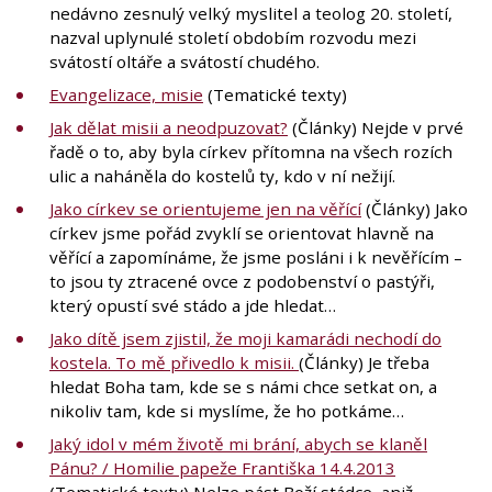
nedávno zesnulý velký myslitel a teolog 20. století,
nazval uplynulé století obdobím rozvodu mezi
svátostí oltáře a svátostí chudého.
Evangelizace, misie
(Tematické texty)
Jak dělat misii a neodpuzovat?
(Články) Nejde v prvé
řadě o to, aby byla církev přítomna na všech rozích
ulic a naháněla do kostelů ty, kdo v ní nežijí.
Jako církev se orientujeme jen na věřící
(Články) Jako
církev jsme pořád zvyklí se orientovat hlavně na
věřící a zapomínáme, že jsme posláni i k nevěřícím –
to jsou ty ztracené ovce z podobenství o pastýři,
který opustí své stádo a jde hledat…
Jako dítě jsem zjistil, že moji kamarádi nechodí do
kostela. To mě přivedlo k misii.
(Články) Je třeba
hledat Boha tam, kde se s námi chce setkat on, a
nikoliv tam, kde si myslíme, že ho potkáme…
Jaký idol v mém životě mi brání, abych se klaněl
Pánu? / Homilie papeže Františka 14.4.2013
(Tematické texty) Nelze pást Boží stádce, aniž