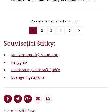
Zobrazené záznamy 1 - 50
z 237
1
2
3
4
5
Související štítky:
Jan Nepomucký Neumann
kerygma
Pastorace, pastorační péče
Evangelii gaudium
Sekce:
Rejstřík témat