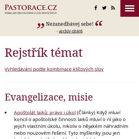
Nezanedbávej sebe!
-
archív citátů
Rejstřík témat
Vyhledávání podle kombinace klíčových slov
Evangelizace, misie
Apoštolát laiků: právo i úkol
(Články) Když mluví
koncil o apoštolské činnosti laiků mluví o ní jako o
jejich vlastním úkolu, nikoliv o nějakém náhradním
nebo nouzovém řešení. Tyto myšlenky jsou jen