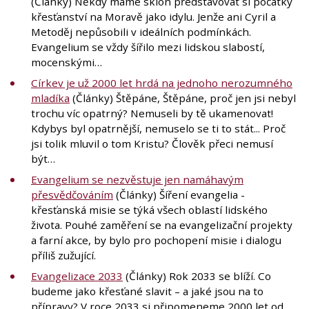
(Články) Někdy máme sklon představovat si počátky
křesťanství na Moravě jako idylu. Jenže ani Cyril a
Metoděj nepůsobili v ideálních podmínkách.
Evangelium se vždy šířilo mezi lidskou slabostí,
mocenskými…
Církev je už 2000 let hrdá na jednoho nerozumného
mladíka
(Články) Štěpáne, Štěpáne, proč jen jsi nebyl
trochu víc opatrný? Nemuseli by tě ukamenovat!
Kdybys byl opatrnější, nemuselo se ti to stát... Proč
jsi tolik mluvil o tom Kristu? Člověk přeci nemusí
být…
Evangelium se nezvěstuje jen namáhavým
přesvědčováním
(Články) Šíření evangelia -
křesťanská misie se týká všech oblastí lidského
života. Pouhé zaměření se na evangelizační projekty
a farní akce, by bylo pro pochopení misie i dialogu
příliš zužující.
Evangelizace 2033
(Články) Rok 2033 se blíží. Co
budeme jako křesťané slavit – a jaké jsou na to
přípravy? V roce 2033 si připomeneme 2000 let od