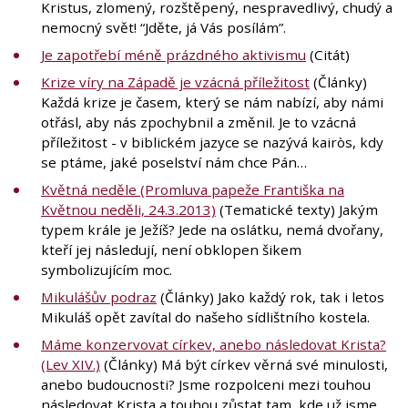
Kristus, zlomený, rozštěpený, nespravedlivý, chudý a
nemocný svět! “Jděte, já Vás posílám”.
Je zapotřebí méně prázdného aktivismu
(Citát)
Krize víry na Západě je vzácná příležitost
(Články)
Každá krize je časem, který se nám nabízí, aby námi
otřásl, aby nás zpochybnil a změnil. Je to vzácná
příležitost - v biblickém jazyce se nazývá kairòs, kdy
se ptáme, jaké poselství nám chce Pán…
Květná neděle (Promluva papeže Františka na
Květnou neděli, 24.3.2013)
(Tematické texty) Jakým
typem krále je Ježíš? Jede na oslátku, nemá dvořany,
kteří jej následují, není obklopen šikem
symbolizujícím moc.
Mikulášův podraz
(Články) Jako každý rok, tak i letos
Mikuláš opět zavítal do našeho sídlištního kostela.
Máme konzervovat církev, anebo následovat Krista?
(Lev XIV.)
(Články) Má být církev věrná své minulosti,
anebo budoucnosti? Jsme rozpolceni mezi touhou
následovat Krista a touhou zůstat tam, kde už jsme.