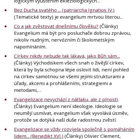
logickým vyústěním ekleziologických…
Bez Ducha svatého ... (patriarcha Ignatios IV.)
(Tematické texty) je evangelium mrtvou literou...
Co a jak zvěstovat dnešnímu člověku?
(Články)
Evangelium má být pro posluchače dobrou zprávou,
nikoliv nudným, nervózním či školometským
napomínáním.
Církev nikdy nebude tak lákavá, jako Bůh sám...
(Články) Východiskem všech snah o živější církev,
která by byla schopna lépe oslovit lidi, není pohled
na církev samotnou se všemi jejími strukturami a
úřady, akcemi a prohlášeními, strategiemi a
metodami,…
Evangelizace nevychází z nátlaku, ale z plnosti
(Články) Evangelium není ideologie. Ideologie se
neumějí usmívat, evangelium však vyvolává úsměv,
protože se dotýká naší duše radostnou zvěstí.
Evangelizace se vždy rozvíjela společně s pomáháním
lidem... (Benedikt XVI.)
(Články) Olivier Clement,