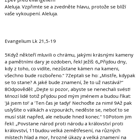
Aleluja. Vzpřimte se a zvedněte hlavu, protože se blíží
vaše vykoupení. Aleluja.
Evangelium Lk 21,5-19
5Když někteří mluvili o chrámu, jakými krásnými kameny
a pamětními dary je ozdoben, řekl Ježíš: 6„Přijdou dny,
kdy z toho, co vidíte, nezůstane kámen na kameni,
všechno bude rozbořeno.“ 7Zeptali se ho: „Mistře, kdypak
se to stane? A jaké bude znamení, že to už nastává?“
8Odpověděl: „Dejte si pozor, abyste se nenechali svést!
Mnozí lidé totiž přijdou pod mým jménem a budou říkat:
'Já jsem to!' a 'Ten čas je tady!' Nechoďte za nimi! 9Až pak
uslyšíte o válkách a vzpourách, neděste se, neboť to se
musí stát napřed, ale nebude hned konec.“ 10Potom jim
řekl: „Povstane národ proti národu a království proti
království, 11budou velká zemětřesení, na různých
místech hlad a mor, hrozné úkazy a velká znamení na