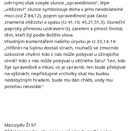
(věrným) však vzejde slunce „spravedlnosti“, lépe
„vítězství“: slunce symbolizuje Boha v jeho neodolatelné
moci (viz Ž 84,12), pojem spravedlnost pak často
znamená vítězství a spásu (Iz 41,10; 45,21;51,5). Sluneční
paprsky přinesou uzdravení (tj. zacelení a plnost života)
těm, kteří žijí podle Božího slova.
Vhodným komentářem našeho úryvku je Iz 33,14-16:
„Hříšníci na Sijónu dostali strach, rouhačů se zmocnilo
úzkostné chvění: Kdo z nás může pobývat u sžírajícího
ohně? Kdo z nás může pobývat u věčného žáru? Ten, kdo
žije spravedlivě a mluví, co je správné, ten bude přebývat
na výšinách; nepřístupné vrcholky skal mu budou
nedobytným hradem, bude mu dán chléb, vody mu
potečou neustále.“
Mezizpěv Žl 97