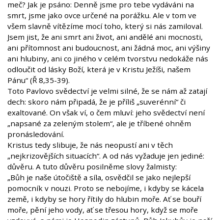
meč? Jak je psáno: Denně jsme pro tebe vydáváni na
smrt, jsme jako ovce určené na porážku. Ale v tom ve
všem slavně vítězíme mocí toho, který si nás zamiloval.
Jsem jist, že ani smrt ani život, ani andělé ani mocnosti,
ani přítomnost ani budoucnost, ani žádná moc, ani výšiny
ani hlubiny, ani co jiného v celém tvorstvu nedokáže nás
odloučit od lásky Boží, která je v Kristu Ježíši, našem
Pánu“ (Ř 8,35-39).
Toto Pavlovo svědectví je velmi silné, že se nám až zatají
dech: skoro nám připadá, že je příliš „suverénní“ či
exaltované. On však ví, o čem mluví: jeho svědectví není
„napsané za zeleným stolem“, ale je tříbené ohněm
pronásledování.
Kristus tedy slibuje, že nás neopustí ani v těch
„nejkrizovějších situacích“. A od nás vyžaduje jen jediné:
důvěru. A tuto důvěru posilněme slovy žalmisty:
„Bůh je naše útočiště a síla, osvědčil se jako nejlepší
pomocník v nouzi. Proto se nebojíme, i kdyby se kácela
země, i kdyby se hory řítily do hlubin moře. Ať se bouří
moře, pění jeho vody, ať se třesou hory, když se moře