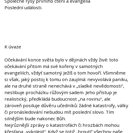
Společné rysy prvního čtení a evangelia
Poslední události.
K úvaze
Očekávání konce světa bylo v dějinách vždy živé: toto
očekávání přitom má své kořeny v samotných
evangeliích, vždyť samotný Ježíš o tom hovoří. Všimněme
si však, jaký postoj k tomu on zaujímá: nevyvolává paniku,
ale na druhé straně nenechává v „sladké nevědomosti“,
neslibuje procházku růžovým sadem. Jeho přístup je
realistický, předkládá budoucnost „na rovinu“, ale
zároveň posiluje důvěru učedníků: žádné katastrofy, války
či pronásledování nebudou mít poslední slovo. Tím
silnějším bude nakonec Bůh.
Nejrůznější zprávy o katastrofách či hrozbách mohou
křesťana „vykolejit“. Když se totiž „hroutí“ všechny naše