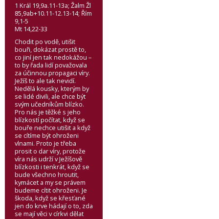
1 Král 19,9a.11-13a; Žalm Žl
85,9ab+10.11-12.13-14; Řím
9,1-5
Mt 14,22-33
Chodit po vodě, utišit
bouři, dokázat prostě to,
co jiní jen tak nedokážou –
to by řada lidí považovala
za účinnou propagaci víry.
Ježíš to ale tak nevidí.
Nedělá kousky, kterým by
se lidé divili, ale chce být
svým učedníkům blízko.
Pro nás je těžké s jeho
blízkostí počítat, když se
bouře nechce utišit a když
se cítíme být ohroženi
vlnami. Proto je třeba
prosit o dar víry, protože
víra nás udrží v Ježíšově
blízkosti i tenkrát, když se
bude všechno hroutit,
kymácet a my se právem
budeme cítit ohroženi. Je
škoda, když se křesťané
jen do krve hádají o to, zda
se mají věci v církvi dělat