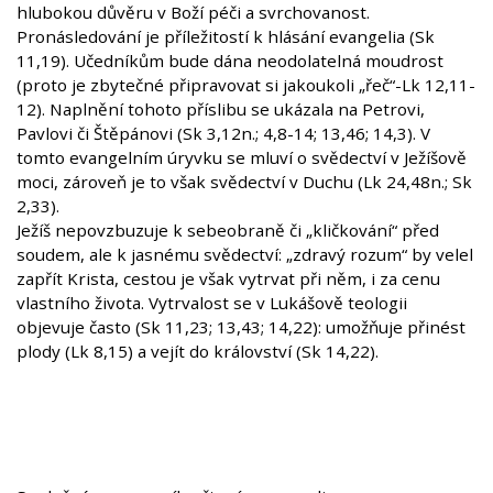
hlubokou důvěru v Boží péči a svrchovanost.
Pronásledování je příležitostí k hlásání evangelia (Sk
11,19). Učedníkům bude dána neodolatelná moudrost
(proto je zbytečné připravovat si jakoukoli „řeč“-Lk 12,11-
12). Naplnění tohoto příslibu se ukázala na Petrovi,
Pavlovi či Štěpánovi (Sk 3,12n.; 4,8-14; 13,46; 14,3). V
tomto evangelním úryvku se mluví o svědectví v Ježíšově
moci, zároveň je to však svědectví v Duchu (Lk 24,48n.; Sk
2,33).
Ježíš nepovzbuzuje k sebeobraně či „kličkování“ před
soudem, ale k jasnému svědectví: „zdravý rozum“ by velel
zapřít Krista, cestou je však vytrvat při něm, i za cenu
vlastního života. Vytrvalost se v Lukášově teologii
objevuje často (Sk 11,23; 13,43; 14,22): umožňuje přinést
plody (Lk 8,15) a vejít do království (Sk 14,22).