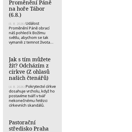
Proměnění Páně
na hoře Tábor
(6.8.)
Událost
(5. 8. 2026)
Proměnění Páně obrací
náš pohled k Božímu
světlu, abychom se tak
vymanili z temnot života…
Jak s tím můžete
žít? Odcházím z
církve (Z ohlasů
našich čtenářů)
Pokrytectví církve
(4. 8. 2026)
dosahuje vrcholu, když ho
postavíme tváří v tvář
nekonečnému řetězci
církevních skandálů.
Pastorační
středisko Praha