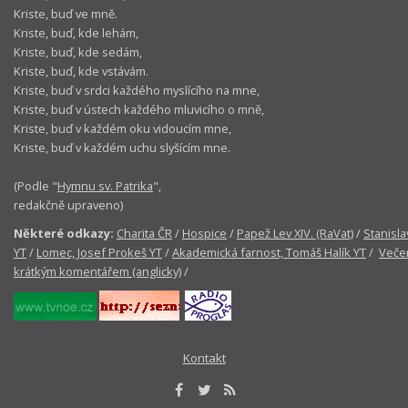
Kriste, buď ve mně.
Kriste, buď, kde lehám,
Kriste, buď, kde sedám,
Kriste, buď, kde vstávám.
Kriste, buď v srdci každého myslícího na mne,
Kriste, buď v ústech každého mluvicího o mně,
Kriste, buď v každém oku vidoucím mne,
Kriste, buď v každém uchu slyšícím mne.
(Podle "
Hymnu sv. Patrika
",
redakčně upraveno)
Některé odkazy:
Charita ČR
/
Hospice
/
Papež Lev XIV. (RaVat)
/
Stanisla
YT
/
Lomec, Josef Prokeš YT
/
Akademická farnost, Tomáš Halík YT
/
Večer
krátkým komentářem (anglicky)
/
Kontakt