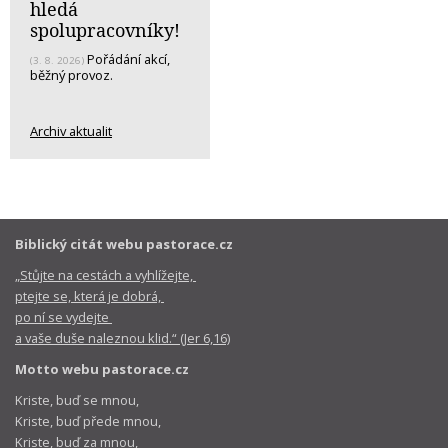
hledá
spolupracovníky!
Pořádání akcí,
(3. 8. 2026)
běžný provoz.
Archiv aktualit
Biblický citát webu pastorace.cz
„Stůjte na cestách a vyhlížejte,
ptejte se, která je dobrá,
po ní se vydejte
a vaše duše naleznou klid.“ (Jer 6,16)
Motto webu pastorace.cz
Kriste, buď se mnou,
Kriste, buď přede mnou,
Kriste, buď za mnou,