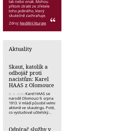
tak nebo onak. Mohou
přitom ztratit ze zřetele
toho jediného, který
skutečně zachraňuje.
Zdroj:
Nedělní liturgie
Aktuality
Skaut, katolík a
odbojář proti
nacistům: Karel
HAAS z Olomouce
Karel HAAS se
(9. 8. 2026)
narodil Olomouci 9. srpna
1913. V mládí působil velmi
aktivně ve skautingu. Poté,
co vystudoval učitelský…
Odpírač služby v