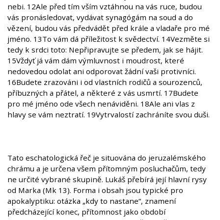
nebi. 12Ale před tím vším vztáhnou na vás ruce, budou
vás pronásledovat, vydávat synagógám na soud a do
vězení, budou vás předvádět před krále a vladaře pro mé
jméno. 13To vám dá příležitost k svědectví. 14Vezměte si
tedy k srdci toto: Nepřipravujte se předem, jak se hájit.
15Vždyť já vám dám výmluvnost i moudrost, které
nedovedou odolat ani odporovat žádní vaši protivníci.
16Budete zrazováni i od vlastních rodičů a sourozenců,
příbuzných a přátel, a některé z vás usmrtí. 17Budete
pro mé jméno ode všech nenáviděni. 18Ale ani vlas z
hlavy se vám neztratí. 19Vytrvalostí zachráníte svou duši.
Tato eschatologická řeč je situována do jeruzalémského
chrámu a je určena všem přítomným posluchačům, tedy
ne určité vybrané skupině. Lukáš přebírá její hlavní rysy
od Marka (Mk 13). Forma i obsah jsou typické pro
apokalyptiku: otázka „kdy to nastane“, znamení
předcházející konec, přítomnost jako období