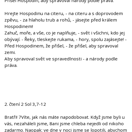
Přišel Hospodin, aby spravoval národy podle práva.
Hrejte Hospodinu na citeru, - na citeru a s doprovodem
zpěvu, - za hlaholu trub a rohů, - jásejte před králem
Hospodinem!
Zahuč, moře, a vše, co je naplňuje, - svět i všichni, kdo jej
obývají. - Řeky, tleskejte rukama, - hory, spolu zajásejte! -
Před Hospodinem, že přišel, - že přišel, aby spravoval
zemi.
Aby spravoval svět ve spravedlnosti - a národy podle
práva.
2. čtení 2 Sol 3,7-12
Bratři! 7Víte, jak nás máte napodobovat. Když jsme byli u
vás, nezaháleli jsme, 8ani jsme chleba nejedli od nikoho
zadarmo. Naopak: ve dne v noci jsme se lopotili, abychom