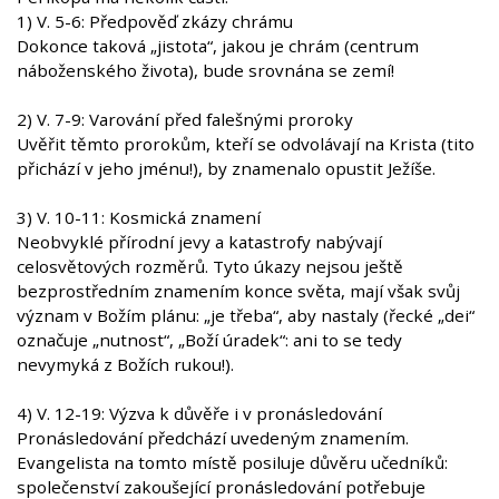
1) V. 5-6: Předpověď zkázy chrámu
Dokonce taková „jistota“, jakou je chrám (centrum
náboženského života), bude srovnána se zemí!
2) V. 7-9: Varování před falešnými proroky
Uvěřit těmto prorokům, kteří se odvolávají na Krista (tito
přichází v jeho jménu!), by znamenalo opustit Ježíše.
3) V. 10-11: Kosmická znamení
Neobvyklé přírodní jevy a katastrofy nabývají
celosvětových rozměrů. Tyto úkazy nejsou ještě
bezprostředním znamením konce světa, mají však svůj
význam v Božím plánu: „je třeba“, aby nastaly (řecké „dei“
označuje „nutnost“, „Boží úradek“: ani to se tedy
nevymyká z Božích rukou!).
4) V. 12-19: Výzva k důvěře i v pronásledování
Pronásledování předchází uvedeným znamením.
Evangelista na tomto místě posiluje důvěru učedníků:
společenství zakoušející pronásledování potřebuje