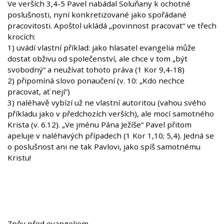
Ve verších 3,4-5 Pavel nabádal Soluňany k ochotné
poslušnosti, nyní konkretizované jako spořádané
pracovitosti. Apoštol ukládá „povinnost pracovat“ ve třech
krocích:
1) uvádí vlastní příklad: jako hlasatel evangelia může
dostat obživu od společenství, ale chce v tom „být
svobodný“ a neužívat tohoto práva (1 Kor 9,4-18)
2) připomíná slovo ponaučení (v. 10: „Kdo nechce
pracovat, ať nejí“)
3) naléhavě vybízí už ne vlastní autoritou (vahou svého
příkladu jako v předchozích verších), ale mocí samotného
Krista (v. 6.12). „Ve jménu Pána Ježíše“ Pavel přitom
apeluje v naléhavých případech (1 Kor 1,10; 5,4). Jedná se
o poslušnost ani ne tak Pavlovi, jako spíš samotnému
Kristu!
Zpěv před evangeliem