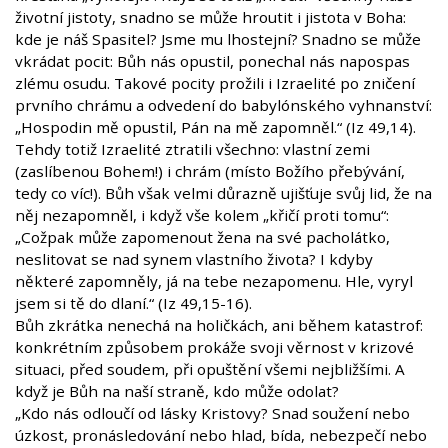
životní jistoty, snadno se může hroutit i jistota v Boha:
kde je náš Spasitel? Jsme mu lhostejní? Snadno se může
vkrádat pocit: Bůh nás opustil, ponechal nás napospas
zlému osudu. Takové pocity prožili i Izraelité po zničení
prvního chrámu a odvedení do babylónského vyhnanství:
„Hospodin mě opustil, Pán na mě zapomněl.“ (Iz 49,14).
Tehdy totiž Izraelité ztratili všechno: vlastní zemi
(zaslíbenou Bohem!) i chrám (místo Božího přebývání,
tedy co víc!). Bůh však velmi důrazně ujišťuje svůj lid, že na
něj nezapomněl, i když vše kolem „křičí proti tomu“:
„Cožpak může zapomenout žena na své pacholátko,
neslitovat se nad synem vlastního života? I kdyby
některé zapomněly, já na tebe nezapomenu. Hle, vyryl
jsem si tě do dlaní.“ (Iz 49,15-16).
Bůh zkrátka nenechá na holičkách, ani během katastrof:
konkrétním způsobem prokáže svoji věrnost v krizové
situaci, před soudem, při opuštění všemi nejbližšími. A
když je Bůh na naší straně, kdo může odolat?
„Kdo nás odloučí od lásky Kristovy? Snad soužení nebo
úzkost, pronásledování nebo hlad, bída, nebezpečí nebo