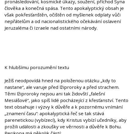
pronásledování, kosmické úkazy, soužení, příchod Syna
člověka a konečná spása. Tento apokalyptický obsah je
však pokřesťanštěn, očištěn od myšlenek odplaty vůči
nepřátelům a od nacionalistického očekávání oslavení
Jeruzaléma či Izraele nad ostatními národy.
K hlubšímu porozumění textu
Ježíš neodpovídá hned na položenou otázku „kdy to
nastane“, ale varuje před lžiproroky a před strachem.
Těmi lžiproroky nejsou ani tak židovští „falešní
Mesiášové“, jako spíš lidé pocházející z křesťanství. Tento
text obsahuje i výzvy k důvěře a k pozornému vnímání
„znamení času“: apokalyptická řeč se tak stává
parenetickou (vybízecí), kdy Kristus vybízí učedníky, aby
prožili události a zkoušky ve věrnosti a důvěře k Bohu.
Perikopa má několik částí: