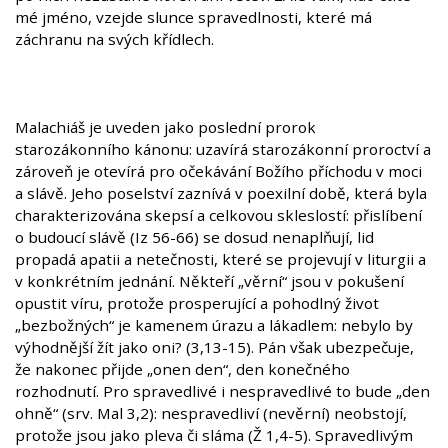
mé jméno, vzejde slunce spravedlnosti, které má
záchranu na svých křídlech.
Malachiáš je uveden jako poslední prorok
starozákonního kánonu: uzavírá starozákonní proroctví a
zároveň je otevírá pro očekávání Božího příchodu v moci
a slávě. Jeho poselství zaznívá v poexilní době, která byla
charakterizována skepsí a celkovou skleslostí: přislíbení
o budoucí slávě (Iz 56-66) se dosud nenaplňují, lid
propadá apatii a netečnosti, které se projevují v liturgii a
v konkrétním jednání. Někteří „věrní“ jsou v pokušení
opustit víru, protože prosperující a pohodlný život
„bezbožných“ je kamenem úrazu a lákadlem: nebylo by
výhodnější žít jako oni? (3,13-15). Pán však ubezpečuje,
že nakonec přijde „onen den“, den konečného
rozhodnutí. Pro spravedlivé i nespravedlivé to bude „den
ohně“ (srv. Mal 3,2): nespravedliví (nevěrní) neobstojí,
protože jsou jako pleva či sláma (Ž 1,4-5). Spravedlivým