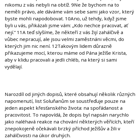
nikomu z vás nebyli na obtíž. 9Ne že bychom na to
neměli právo, ale dáváme vám sebe sami jako vzor, který
byste mohli napodobovat. 10Ano, už tehdy, když jsme
byli u vás, přikázali jsme vám: „Kdo nechce pracovat, ať
nejí.“ 11A teď slyšíme, že někteří z vás žijí zahálčivě a
vůbec nepracují, ale jsou velmi zaměstnáni věcmi, do
kterých jim nic není. 12Takovým lidem důrazně
přikazujeme mocí, kterou máme od Pána Ježíše Krista,
aby v klidu pracovali a jedli chléb, na který si sami
vydělají.
Narozdíl od jiných dopisů, které obsahují několik různých
napomenutí, list Soluňanům se soustřeďuje pouze na
jeden aspekt křesťanského života: na spořádanost a
pracovitost. To napovídá, že dopis byl napsán narychlo
jako naléhavá reakce na chování některých věřících, kteří
znepokojeně očekávali brzký příchod Ježíšův a žili v
zahálčivosti na úkor druhých.