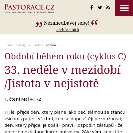
Nezanedbávej sebe!
-
archív citátů
Scarano Angelo
| Sekce:
Kázání
Období během roku (cyklus C)
33. neděle v mezidobí
/Jistota v nejistotě
1. čtení Mal 4,1-2
1Hle, přijde den, který plane jako pec, slámou se stanou
všichni zpupní, všichni, kdo se dopouštějí bezbožnosti;
den, který přijde, je spálí - praví Hospodin zástupů - že
po nich nezůstane kořen ani větev. 2Ale vám, kdo ctíte