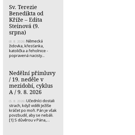
Sv. Terezie
Benedikta od
Kříže – Edita
Steinová (9.
srpna)
Německá
(8. 8. 2026)
židovka, křesťanka,
katolička a řeholnice -
popravená nacisty...
Nedělní přímluvy
/ 19. neděle v
mezidobí, cyklus
A / 9. 8. 2026
Učedníci dostali
(5. 8. 2026)
strach, když viděli Ježíše
kráčet po moři. Pán je však
povzbudil, aby se nebáli.
[1] S důvěrou v Pána,…