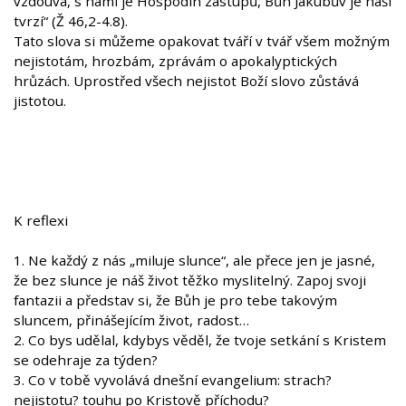
vzdouvá, s námi je Hospodin zástupů, Bůh Jakubův je naší
tvrzí“ (Ž 46,2-4.8).
Tato slova si můžeme opakovat tváří v tvář všem možným
nejistotám, hrozbám, zprávám o apokalyptických
hrůzách. Uprostřed všech nejistot Boží slovo zůstává
jistotou.
K reflexi
1. Ne každý z nás „miluje slunce“, ale přece jen je jasné,
že bez slunce je náš život těžko myslitelný. Zapoj svoji
fantazii a představ si, že Bůh je pro tebe takovým
sluncem, přinášejícím život, radost…
2. Co bys udělal, kdybys věděl, že tvoje setkání s Kristem
se odehraje za týden?
3. Co v tobě vyvolává dnešní evangelium: strach?
nejistotu? touhu po Kristově příchodu?