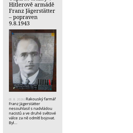
Hitlerově armádě
Franz Jägerstätter
– popraven
9.8.1943
Rakouský farmář
(8. 8. 2026)
Franz Jägerstätter
nesouhlasil s nadvládou
nacistů a ve druhé světové
válce za ně odmítl bojovat.
Byl…