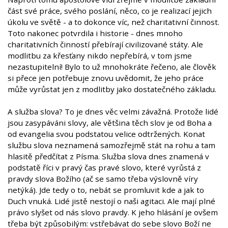
část své práce, svého poslání, něco, co je realizací jejich
úkolu ve světě - a to dokonce víc, než charitativní činnost.
Toto nakonec potvrdila i historie - dnes mnoho
charitativních činností přebírají civilizované státy. Ale
modlitbu za křesťany nikdo nepřebírá, v tom jsme
nezastupitelní! Bylo to už mnohokráte řečeno, ale člověk
si přece jen potřebuje znovu uvědomit, že jeho práce
může vyrůstat jen z modlitby jako dostatečného základu.
A služba slova? To je dnes věc velmi závažná. Protože lidé
jsou zasypáváni slovy, ale většina těch slov je od Boha a
od evangelia svou podstatou velice odtržených. Konat
službu slova neznamená samozřejmě stát na rohu a tam
hlasitě předčítat z Písma. Služba slova dnes znamená v
podstatě říci v pravý čas pravé slovo, které vyrůstá z
pravdy slova Božího (ač se samo třeba výslovně víry
netýká). Jde tedy o to, nebát se promluvit kde a jak to
Duch vnuká. Lidé jistě nestojí o naši agitaci. Ale mají plné
právo slyšet od nás slovo pravdy. K jeho hlásání je ovšem
třeba být způsobilým: vstřebávat do sebe slovo Boží ne