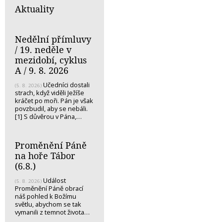
Aktuality
Nedělní přímluvy
/ 19. neděle v
mezidobí, cyklus
A / 9. 8. 2026
Učedníci dostali
(5. 8. 2026)
strach, když viděli Ježíše
kráčet po moři. Pán je však
povzbudil, aby se nebáli.
[1] S důvěrou v Pána,…
Proměnění Páně
na hoře Tábor
(6.8.)
Událost
(5. 8. 2026)
Proměnění Páně obrací
náš pohled k Božímu
světlu, abychom se tak
vymanili z temnot života…