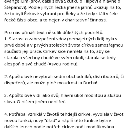
evangelium (srov. další slova Skutků o Filipovi a hlavně o
Štěpánovi). Podle jiných řecká jména jáhnů ukazují na to,
že to byli Řekové vybraní pro Řeky a že tedy stáli v čele
řecké části obce, a to nejen v charitativní činnosti.
Pro nás přináší text několik důležitých podnětů:
1. Starost o zabezpečení vdov (nemajetných lidí) byla v
prvé době a v prvých stoletích života církve samozřejmou
součástí její práce. Církev sice neměla na to, aby se
starala o všechny chudé ve svém okolí, starala se tedy
alespoň o své chudé (=svou rodinu).
2. Apoštolové nevybrali sedm obchodníků, distributorů, či
dispečerů, ale muže plné moudrosti a Ducha!
3. Apoštolové vidí jako svůj hlavní úkol modlitbu a službu
slova. O ničem jiném není řeč.
4. Potřeba, vzniklá v životě tehdejší církve, vyvolala v život
novou funkci, nový "úřad" a náplň této funkce byla v
dalších letech podle potřeb církve opět modifikována.