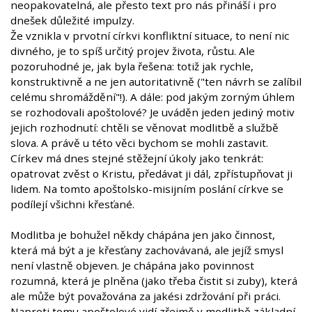
neopakovatelná, ale přesto text pro nás přináší i pro
dnešek důležité impulzy.
Že vznikla v prvotní církvi konfliktní situace, to není nic
divného, je to spíš určitý projev života, růstu. Ale
pozoruhodné je, jak byla řešena: totiž jak rychle,
konstruktivně a ne jen autoritativně ("ten návrh se zalíbil
celému shromáždění"!). A dále: pod jakým zorným úhlem
se rozhodovali apoštolové? Je uváděn jeden jediný motiv
jejich rozhodnutí: chtěli se věnovat modlitbě a službě
slova. A právě u této věci bychom se mohli zastavit.
Církev má dnes stejné stěžejní úkoly jako tenkrát:
opatrovat zvěst o Kristu, předávat ji dál, zpřístupňovat ji
lidem. Na tomto apoštolsko-misijním poslání církve se
podílejí všichni křesťané.
Modlitba je bohužel někdy chápána jen jako činnost,
která má být a je křesťany zachovávaná, ale jejíž smysl
není vlastně objeven. Je chápána jako povinnost
rozumná, která je plněna (jako třeba čistit si zuby), která
ale může být považována za jakési zdržování při práci.
Naproti tomu apoštolové vidí zřejmě v modlitbě základní