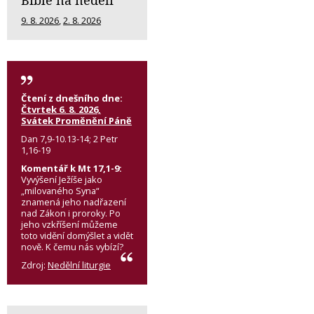
Bible na neděli
9. 8. 2026
,
2. 8. 2026
Čtení z dnešního dne:
Čtvrtek 6. 8. 2026,
Svátek Proměnění Páně
Dan 7,9-10.13-14; 2 Petr
1,16-19
Komentář k Mt 17,1-9:
Vyvýšení Ježíše jako
„milovaného Syna“
znamená jeho nadřazení
nad Zákon i proroky. Po
jeho vzkříšení můžeme
toto vidění domýšlet a vidět
nově. K čemu nás vybízí?
Zdroj:
Nedělní liturgie