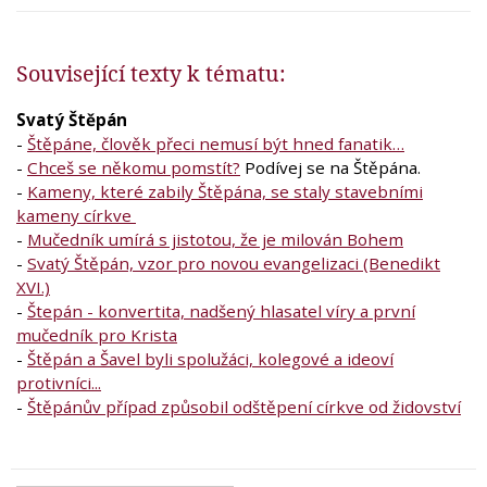
Související texty k tématu:
Svatý Štěpán
-
Štěpáne, člověk přeci nemusí být hned fanatik…
-
Chceš se někomu pomstít?
Podívej se na Štěpána.
-
Kameny, které zabily Štěpána, se staly stavebními
kameny církve
-
Mučedník umírá s jistotou, že je milován Bohem
-
Svatý Štěpán, vzor pro novou evangelizaci (Benedikt
XVI.)
-
Štepán - konvertita, nadšený hlasatel víry a první
mučedník pro Krista
-
Štěpán a Šavel byli spolužáci, kolegové a ideoví
protivníci...
-
Štěpánův případ způsobil odštěpení církve od židovství