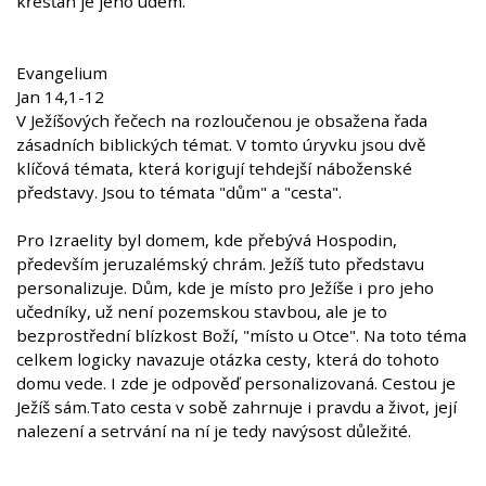
křesťan je jeho údem.
Evangelium
Jan 14,1-12
V Ježíšových řečech na rozloučenou je obsažena řada
zásadních biblických témat. V tomto úryvku jsou dvě
klíčová témata, která korigují tehdejší náboženské
představy. Jsou to témata "dům" a "cesta".
Pro Izraelity byl domem, kde přebývá Hospodin,
především jeruzalémský chrám. Ježíš tuto představu
personalizuje. Dům, kde je místo pro Ježíše i pro jeho
učedníky, už není pozemskou stavbou, ale je to
bezprostřední blízkost Boží, "místo u Otce". Na toto téma
celkem logicky navazuje otázka cesty, která do tohoto
domu vede. I zde je odpověď personalizovaná. Cestou je
Ježíš sám.Tato cesta v sobě zahrnuje i pravdu a život, její
nalezení a setrvání na ní je tedy navýsost důležité.