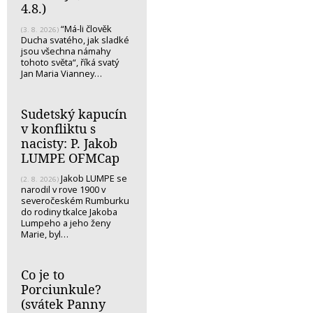
4.8.)
“Má-li člověk
(3. 8. 2026)
Ducha svatého, jak sladké
jsou všechna námahy
tohoto světa“, říká svatý
Jan Maria Vianney…
Sudetský kapucín
v konfliktu s
nacisty: P. Jakob
LUMPE OFMCap
Jakob LUMPE se
(2. 8. 2026)
narodil v rove 1900 v
severočeském Rumburku
do rodiny tkalce Jakoba
Lumpeho a jeho ženy
Marie, byl…
Co je to
Porciunkule?
(svátek Panny