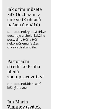
Jak s tím můžete
žít? Odcházím z
církve (Z ohlasů
našich čtenářů)
Pokrytectví církve
(4. 8. 2026)
dosahuje vrcholu, když ho
postavíme tváří v tvář
nekonečnému řetězci
církevních skandálů.
Pastorační
středisko Praha
hledá
spolupracovníky!
Pořádání akcí,
(3. 8. 2026)
běžný provoz.
Jan Maria
Vianney (svátek