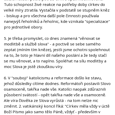
Tuto schopnost živé reakce na potřeby doby církev do
velké míry ztratila. Vystačila v podstatě se stupněm kněz
- biskup a pro všechna další pole činnosti používala
nanejvýš řeholníků a řeholnic, kde vznikala "specializace"
pro jednotlivé obory.
5. Je třeba promyslet, co dnes znamená "věnovat se
modlitbě a službě slova" - a poctivě se sebe samého
zeptat (míním tím kněze), jestli jsme ochotni spolehnout
na to, že toto je hlavní díl našeho poslání a že tedy stačí
se mu věnovat, a to naplno. Spoléhat na sílu modlitby a
moc Slova je jistě zkouškou víry.
6. V "souboji" katolicismu a reformace došlo ke stavu,
jehož důsledky cítíme dodnes. Reformátoři postavili Slovo
osamoceně, takřka nade vše. Katolíci naopak zdůraznili
působení svátostí - opět takřka nade vše a osamoceně.
Ale víra člověka ze Slova vyrůstá - na tom nelze nic
změnit. 2. vatikánský koncil říká: "Církev měla vždy v úctě
Boží Písmo jako samo tělo Páně, vždyť - především v