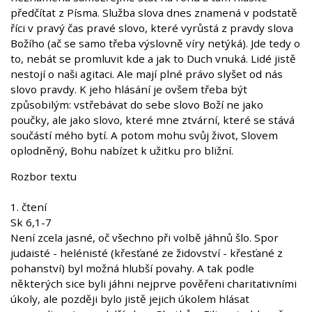
předčítat z Písma. Služba slova dnes znamená v podstatě
říci v pravý čas pravé slovo, které vyrůstá z pravdy slova
Božího (ač se samo třeba výslovně víry netýká). Jde tedy o
to, nebát se promluvit kde a jak to Duch vnuká. Lidé jistě
nestojí o naši agitaci. Ale mají plné právo slyšet od nás
slovo pravdy. K jeho hlásání je ovšem třeba být
způsobilým: vstřebávat do sebe slovo Boží ne jako
poučky, ale jako slovo, které mne ztvární, které se stává
součástí mého bytí. A potom mohu svůj život, Slovem
oplodněný, Bohu nabízet k užitku pro bližní.
Rozbor textu
1. čtení
Sk 6,1-7
Není zcela jasné, oč všechno při volbě jáhnů šlo. Spor
judaisté - helénisté (křesťané ze židovství - křesťané z
pohanství) byl možná hlubší povahy. A tak podle
některých sice byli jáhni nejprve pověřeni charitativními
úkoly, ale později bylo jistě jejich úkolem hlásat