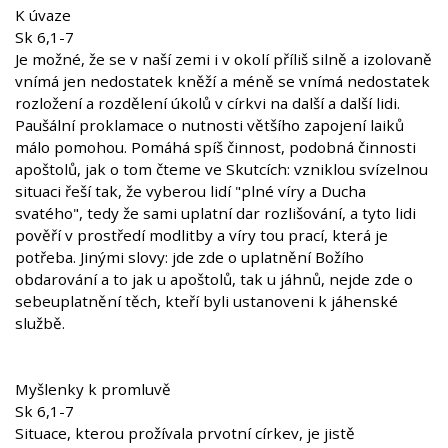
K úvaze
Sk 6,1-7
Je možné, že se v naší zemi i v okolí příliš silně a izolovaně
vnímá jen nedostatek kněží a méně se vnímá nedostatek
rozložení a rozdělení úkolů v církvi na další a další lidi.
Paušální proklamace o nutnosti většího zapojení laiků
málo pomohou. Pomáhá spíš činnost, podobná činnosti
apoštolů, jak o tom čteme ve Skutcích: vzniklou svízelnou
situaci řeší tak, že vyberou lidí "plné víry a Ducha
svatého", tedy že sami uplatní dar rozlišování, a tyto lidi
pověří v prostředí modlitby a víry tou prací, která je
potřeba. Jinými slovy: jde zde o uplatnění Božího
obdarování a to jak u apoštolů, tak u jáhnů, nejde zde o
sebeuplatnění těch, kteří byli ustanoveni k jáhenské
službě.
Myšlenky k promluvě
Sk 6,1-7
Situace, kterou prožívala prvotní církev, je jistě