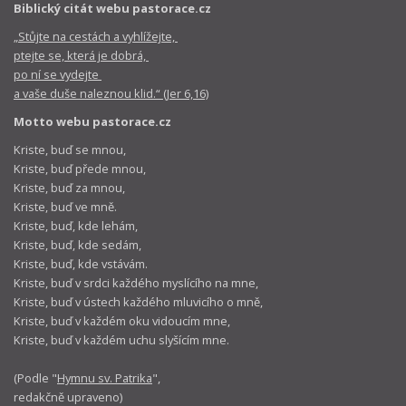
Biblický citát webu pastorace.cz
„Stůjte na cestách a vyhlížejte,
ptejte se, která je dobrá,
po ní se vydejte
a vaše duše naleznou klid.“ (Jer 6,16)
Motto webu pastorace.cz
Kriste, buď se mnou,
Kriste, buď přede mnou,
Kriste, buď za mnou,
Kriste, buď ve mně.
Kriste, buď, kde lehám,
Kriste, buď, kde sedám,
Kriste, buď, kde vstávám.
Kriste, buď v srdci každého myslícího na mne,
Kriste, buď v ústech každého mluvicího o mně,
Kriste, buď v každém oku vidoucím mne,
Kriste, buď v každém uchu slyšícím mne.
(Podle "
Hymnu sv. Patrika
",
redakčně upraveno)