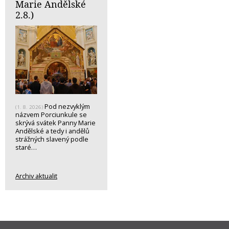
Marie Andělské
2.8.)
Pod nezvyklým
(1. 8. 2026)
názvem Porciunkule se
skrývá svátek Panny Marie
Andělské a tedy i andělů
strážných slavený podle
staré…
Archiv aktualit