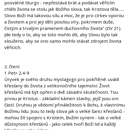
posvátné liturgii - nepřestává brát a podávat věřícím
chléb života se stolu jak Božího slova, tak Kristova těla.......
Slovo Boží má takovou sílu a moc, že je pro církev oporou
a životem a pro její děti posilou víry, pokrmem duše,
čistým a trvalým pramenem duchovního života" (DV 21).
Jde tedy o to, aby se toto mohlo dít, aby Slovu bylo tak
slouženo, aby se ono samo mohlo stávat zdrojem života
věřících.
2. čtení
1 Petr 2,4-9
Úryvek je svého druhu mystagogií pro pokřtěné: uvádí
křesťany do života z velikonočního tajemství. Život
křesťanů má být opřen o dvě zásadní skutečnosti. Tou
prvou je Kristus - základní kámen stavby, jejíž jsou oni
částí. Druhou je vědomí přináležitosti k Bohu, k vlastnímu
Božímu lidu. Jsou to tedy slova jak o velké šanci křesťanů -
mohou žít spojeni s Kristem, Božím synem - tak o velké
důstojnosti křesťanů - jako celek tvoří Boží lid a každý