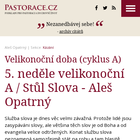
Nezanedbávej sebe!
-
archív citátů
Aleš Opatrný
| Sekce:
Kázání
Velikonoční doba (cyklus A)
5. neděle velikonoční
A / Stůl Slova - Aleš
Opatrný
Služba slova je dnes věc velmi závažná. Protože lidé jsou
zasypáváni slovy, ale většina těch slov je od Boha a od
evangelia velice odtržených. Konat službu slova
neznamená samozřejmě stát na rohu a tam hlasitě