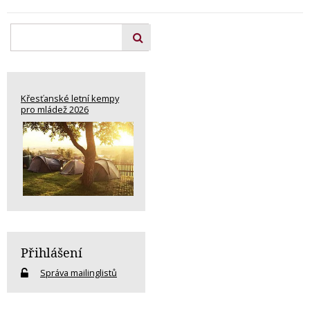
Křesťanské letní kempy
pro mládež 2026
Přihlášení
Správa mailinglistů