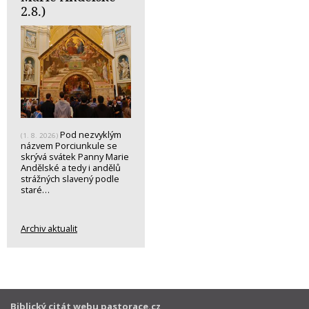
2.8.)
Pod nezvyklým
(1. 8. 2026)
názvem Porciunkule se
skrývá svátek Panny Marie
Andělské a tedy i andělů
strážných slavený podle
staré…
Archiv aktualit
Biblický citát webu pastorace.cz