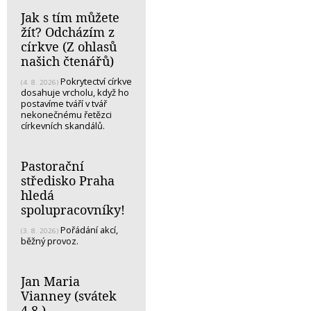
Jak s tím můžete
žít? Odcházím z
církve (Z ohlasů
našich čtenářů)
Pokrytectví církve
(4. 8. 2026)
dosahuje vrcholu, když ho
postavíme tváří v tvář
nekonečnému řetězci
církevních skandálů.
Pastorační
středisko Praha
hledá
spolupracovníky!
Pořádání akcí,
(3. 8. 2026)
běžný provoz.
Jan Maria
Vianney (svátek
4.8.)