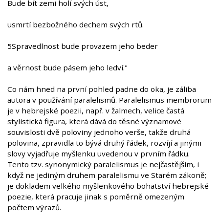
Bude bít zemi holí svých úst,
usmrtí bezbožného dechem svých rtů.
5Spravedlnost bude provazem jeho beder
a věrnost bude pásem jeho ledví."
Co nám hned na první pohled padne do oka, je záliba
autora v používání paralelismů. Paralelismus membrorum
je v hebrejské poezii, např. v žalmech, velice častá
stylistická figura, která dává do těsné významové
souvislosti dvě poloviny jednoho verše, takže druhá
polovina, zpravidla to bývá druhý řádek, rozvíjí a jinými
slovy vyjadřuje myšlenku uvedenou v prvním řádku.
Tento tzv. synonymický paralelismus je nejčastějším, i
když ne jediným druhem paralelismu ve Starém zákoně;
je dokladem velkého myšlenkového bohatství hebrejské
poezie, která pracuje jinak s poměrně omezeným
počtem výrazů.