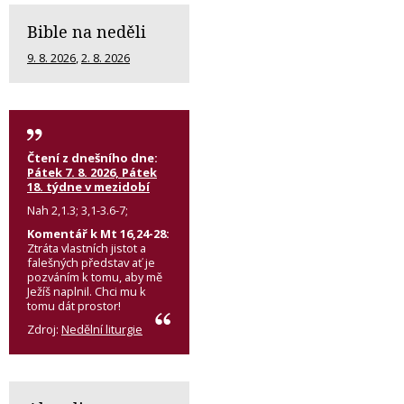
Bible na neděli
9. 8. 2026
,
2. 8. 2026
Čtení z dnešního dne:
Pátek 7. 8. 2026, Pátek
18. týdne v mezidobí
Nah 2,1.3; 3,1-3.6-7;
Komentář k Mt 16,24-28:
Ztráta vlastních jistot a
falešných představ ať je
pozváním k tomu, aby mě
Ježíš naplnil. Chci mu k
tomu dát prostor!
Zdroj:
Nedělní liturgie