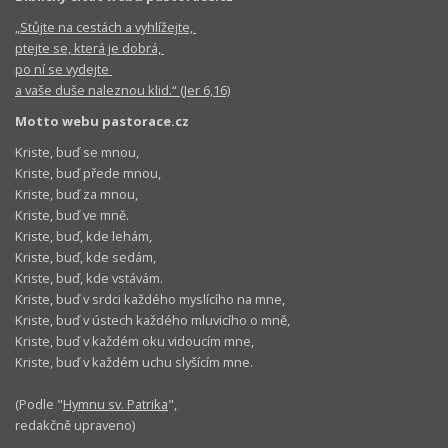
„Stůjte na cestách a vyhlížejte,
ptejte se, která je dobrá,
po ní se vydejte
a vaše duše naleznou klid.“ (Jer 6,16)
Motto webu pastorace.cz
Kriste, buď se mnou,
Kriste, buď přede mnou,
Kriste, buď za mnou,
Kriste, buď ve mně.
Kriste, buď, kde lehám,
Kriste, buď, kde sedám,
Kriste, buď, kde vstávám.
Kriste, buď v srdci každého myslícího na mne,
Kriste, buď v ústech každého mluvicího o mně,
Kriste, buď v každém oku vidoucím mne,
Kriste, buď v každém uchu slyšícím mne.
(Podle "
Hymnu sv. Patrika
",
redakčně upraveno)