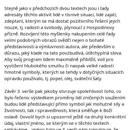
Stejně jako v předchozích dvou textech jsou i tady
adresáty těchto aktivit lidé v tísnivé situaci, lidé zajatí,
zdeptaní, kterým se má dostat pozitivního řešení jejich
nouze, tj. radosti a svobody, plynoucí z Hospodinovy
přízně. Rozvíjení této myšlenky nakupením celé řady
velmi podobných obrazů svědčí nejen o bohaté
představivosti a výmluvnosti autora, ale především o
důrazu, jaký klade na tato povzbudivá, útěchyplná slova.
Aby svůj program lidem maximálně přiblížil, volí pro
vystižení hlubokého smutku či naopak velké radosti
hmotné symboly, kterých se tehdy v dotyčných situacích
opravdu používalo, tj. popel, olej, sváteční šaty.
Závěr 3. verše pak jakoby stvrzuje spolehlivost toho, co
bylo řečeno: výsledkem proměny lidí zničených soužením
budou lidé představující přímo symbol jak mohutné síly a
životnosti, tak i spravedlnosti, která směřuje k Boží
oslavě. Dovolil bych si upozornit ještě na druhý konkrétní
údaj, vlastní jméno, se kterým se v těchto textech
setkáváme - jméno Sión ve 3. verši nám signalizuje, že