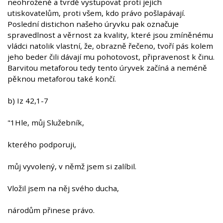
neohroženě a tvrdě vystupovat proti jejich
utiskovatelům, proti všem, kdo právo pošlapávají.
Poslední distichon našeho úryvku pak označuje
spravedlnost a věrnost za kvality, které jsou zmíněnému
vládci natolik vlastní, že, obrazně řečeno, tvoří pás kolem
jeho beder čili dávají mu pohotovost, připravenost k činu.
Barvitou metaforou tedy tento úryvek začíná a neméně
pěknou metaforou také končí.
b) Iz 42,1-7
"1Hle, můj Služebník,
kterého podporuji,
můj vyvolený, v němž jsem si zalíbil.
Vložil jsem na něj svého ducha,
národům přinese právo.