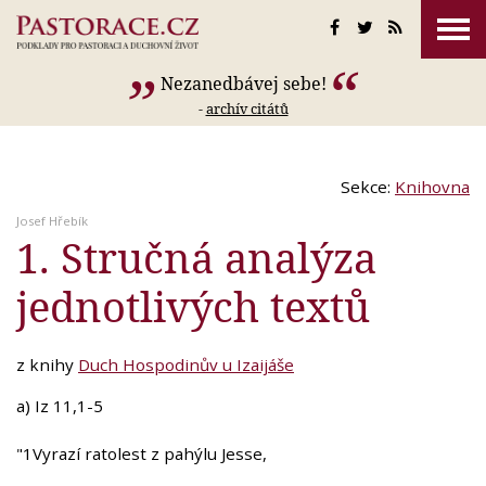
Nezanedbávej sebe!
-
archív citátů
Sekce:
Knihovna
Josef Hřebík
1. Stručná analýza
jednotlivých textů
z knihy
Duch Hospodinův u Izaijáše
a) Iz 11,1-5
"1Vyrazí ratolest z pahýlu Jesse,