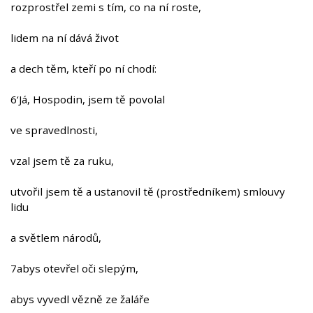
rozprostřel zemi s tím, co na ní roste,
lidem na ní dává život
a dech těm, kteří po ní chodí:
6‘Já, Hospodin, jsem tě povolal
ve spravedlnosti,
vzal jsem tě za ruku,
utvořil jsem tě a ustanovil tě (prostředníkem) smlouvy
lidu
a světlem národů,
7abys otevřel oči slepým,
abys vyvedl vězně ze žaláře