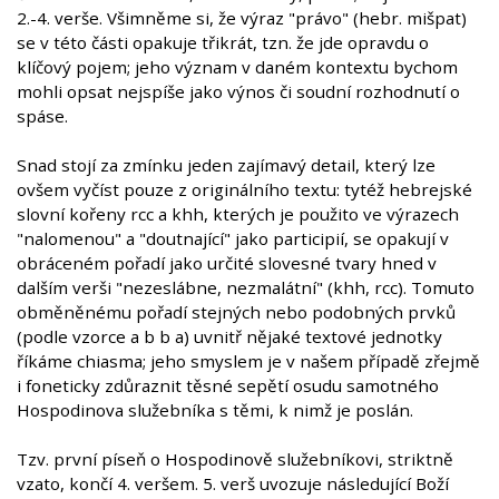
2.-4. verše. Všimněme si, že výraz "právo" (hebr. mišpat)
se v této části opakuje třikrát, tzn. že jde opravdu o
klíčový pojem; jeho význam v daném kontextu bychom
mohli opsat nejspíše jako výnos či soudní rozhodnutí o
spáse.
Snad stojí za zmínku jeden zajímavý detail, který lze
ovšem vyčíst pouze z originálního textu: tytéž hebrejské
slovní kořeny rcc a khh, kterých je použito ve výrazech
"nalomenou" a "doutnající" jako participií, se opakují v
obráceném pořadí jako určité slovesné tvary hned v
dalším verši "nezeslábne, nezmalátní" (khh, rcc). Tomuto
obměněnému pořadí stejných nebo podobných prvků
(podle vzorce a b b a) uvnitř nějaké textové jednotky
říkáme chiasma; jeho smyslem je v našem případě zřejmě
i foneticky zdůraznit těsné sepětí osudu samotného
Hospodinova služebníka s těmi, k nimž je poslán.
Tzv. první píseň o Hospodinově služebníkovi, striktně
vzato, končí 4. veršem. 5. verš uvozuje následující Boží