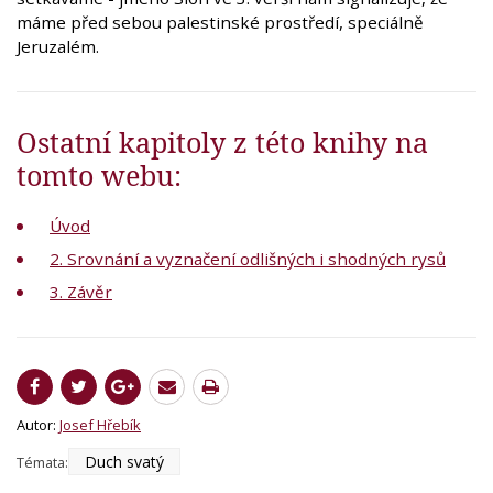
máme před sebou palestinské prostředí, speciálně
Jeruzalém.
Ostatní kapitoly z této knihy na
tomto webu:
Úvod
2. Srovnání a vyznačení odlišných i shodných rysů
3. Závěr
Autor:
Josef Hřebík
Duch svatý
Témata: