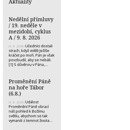
Aktuality
Nedělní přímluvy
/ 19. neděle v
mezidobí, cyklus
A / 9. 8. 2026
Učedníci dostali
(5. 8. 2026)
strach, když viděli Ježíše
kráčet po moři. Pán je však
povzbudil, aby se nebáli.
[1] S důvěrou v Pána,…
Proměnění Páně
na hoře Tábor
(6.8.)
Událost
(5. 8. 2026)
Proměnění Páně obrací
náš pohled k Božímu
světlu, abychom se tak
vymanili z temnot života…