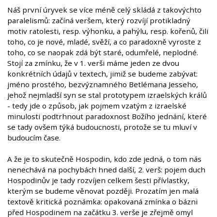
Náš první úryvek se více méně celý skládá z takovýchto
paralelismů: začíná veršem, který rozvíjí protikladný
motiv ratolesti, resp. výhonku, a pahýlu, resp. kořenů, čili
toho, co je nové, mladé, svěží, a co paradoxně vyroste z
toho, co se naopak zdá být staré, odumřelé, neplodné.
Stojí za zmínku, že v 1. verši máme jeden ze dvou
konkrétních údajů v textech, jimiž se budeme zabývat:
jméno prostého, bezvýznamného Betlémana Jesseho,
jehož nejmladší syn se stal prototypem izraelských králů
- tedy jde o způsob, jak pojmem vzatým z izraelské
minulosti podtrhnout paradoxnost Božího jednání, které
se tady ovšem týká budoucnosti, protože se tu mluví v
budoucím čase.
A že je to skutečně Hospodin, kdo zde jedná, o tom nás
nenechává na pochybách hned další, 2. verš: pojem duch
Hospodinův je tady rozvíjen celkem šesti přívlastky,
kterým se budeme věnovat později. Prozatím jen malá
textově kritická poznámka: opakovaná zmínka o bázni
před Hospodinem na začátku 3. verše je zřejmě omyl