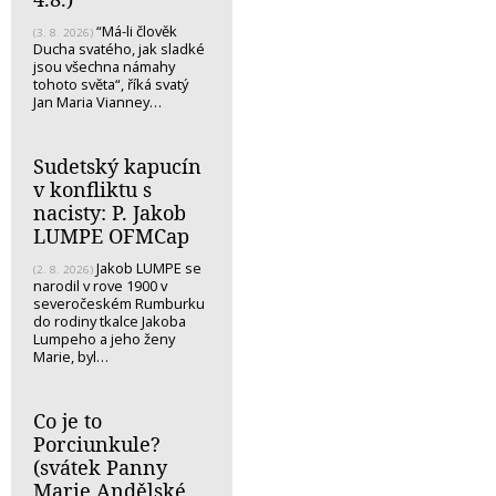
“Má-li člověk
(3. 8. 2026)
Ducha svatého, jak sladké
jsou všechna námahy
tohoto světa“, říká svatý
Jan Maria Vianney…
Sudetský kapucín
v konfliktu s
nacisty: P. Jakob
LUMPE OFMCap
Jakob LUMPE se
(2. 8. 2026)
narodil v rove 1900 v
severočeském Rumburku
do rodiny tkalce Jakoba
Lumpeho a jeho ženy
Marie, byl…
Co je to
Porciunkule?
(svátek Panny
Marie Andělské