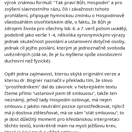
výrok známou formulí: "Tak praví Bůh, Hospodin" a pro
zvýšení slavnostního rázu, čili i závažnosti tohoto
prohlášení, připojuje hymnickou zmínku o Hospodinově
všeobsáhlém stvořitelském díle, o faktu, že Bůh je
zdrojem života pro všechny lidi. 6. a 7. verš potom uvádějí,
podobně jako verše 1-4, několika synonymickými výrazy
jednak skutečnost povolání a ustanovení dotyčné osoby,
jednak cíl jejího poslání, kterým je jednoznačně svoboda
uvězněných (zdá se, že je tu myšleno spíše osvobození
duchovní než fyzické).
Opět jedna zajímavost, kterou skýtá originální verze a
kterou dr. Bogner naznačil v překladu tím, že slovo
"prostředníkem" dal do závorek: v hebrejském textu
čteme přímo "ustanovil jsem tě smlouvou", takže ten
neznámý, jehož tady Hospodin oslovuje, má nejen
smlouvu z jakési neutrální pozice zprostředkovat, nýbrž
má ji doslova ztělesňovat, má se sám "stát smlouvou"; to
je dost důležitý moment pro křesťanskou interpretaci
těchto textů, konkrétně mám na mysli Ježíšovu krev,
která je krví nové a věčné smlouvy.