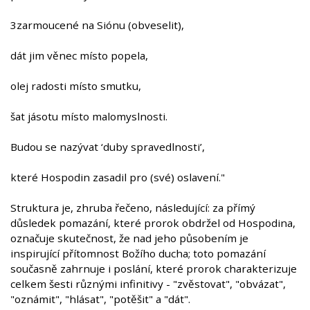
3zarmoucené na Siónu (obveselit),
dát jim věnec místo popela,
olej radosti místo smutku,
šat jásotu místo malomyslnosti.
Budou se nazývat ‘duby spravedlnosti’,
které Hospodin zasadil pro (své) oslavení."
Struktura je, zhruba řečeno, následující: za přímý
důsledek pomazání, které prorok obdržel od Hospodina,
označuje skutečnost, že nad jeho působením je
inspirující přítomnost Božího ducha; toto pomazání
současně zahrnuje i poslání, které prorok charakterizuje
celkem šesti různými infinitivy - "zvěstovat", "obvázat",
"oznámit", "hlásat", "potěšit" a "dát".