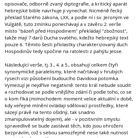
opisovače, odborně zvaný diptografie, a kritický aparát
hebrejské bible navrhuje ji vynechat. Nicméně řecký
překlad Starého zákona, LXX, a podle ní i sv. Jeroným ve
Vulgátě, tuto zmínku ponechávají a v závěru 2. verše
místo "bázeň před Hospodinem" překládají "zbožnost",
takže mají 7 darů Ducha svatého, kdežto hebrejský text
pouze 6. Těmito šesti přívlastky charakterizovaný duch
Hospodinův tedy spočine na ratolesti z pahýlu Jesse.
Následující verše, tj. 3., 4. a 5., obsahují celkem čtyři
synonymické paralelismy, které načrtávají v hrubých
rysech vizi působení budoucího Davidova potomka.
Vymezují je nejdříve negativně: tento král nebude soudit
a rozhodovat se podle vnějšího zdání či podle toho, co se
o kom říká (mimochodem: moment velice aktuální v době,
kdy veřejné mínění ovládají sdělovací prostředky, které
sázejí právě na tento ošidný, tak snadno
zmanipulovatelný dojem!), ale - v pozitivním smyslu:
spravedlivě se bude zastávat těch, kdo jsou ohroženi
bezprávím, což s sebou samozřejmě nese také nutnost