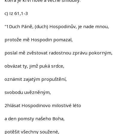
c) Iz 61,1-3
"1Duch Páně, (duch) Hospodinův, je nade mnou,
protože mě Hospodin pomazal,
poslal mě zvěstovat radostnou zprávu pokorným,
obvázat ty, jimž puká srdce,
oznámit zajatým propuštění,
svobodu uvězněným,
2hlásat Hospodinovo milostivé léto
a den pomsty našeho Boha,
potěšit všechny soužené,