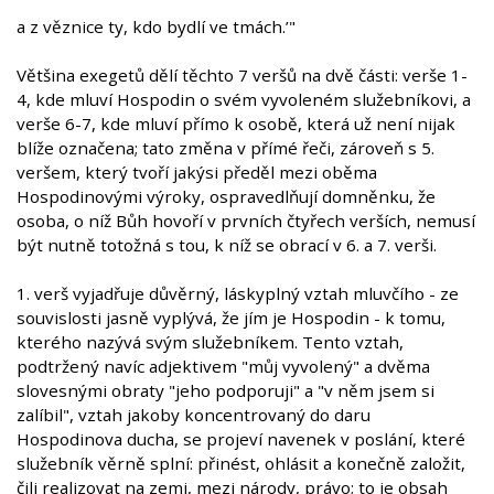
a z věznice ty, kdo bydlí ve tmách.’"
Většina exegetů dělí těchto 7 veršů na dvě části: verše 1-
4, kde mluví Hospodin o svém vyvoleném služebníkovi, a
verše 6-7, kde mluví přímo k osobě, která už není nijak
blíže označena; tato změna v přímé řeči, zároveň s 5.
veršem, který tvoří jakýsi předěl mezi oběma
Hospodinovými výroky, ospravedlňují domněnku, že
osoba, o níž Bůh hovoří v prvních čtyřech verších, nemusí
být nutně totožná s tou, k níž se obrací v 6. a 7. verši.
1. verš vyjadřuje důvěrný, láskyplný vztah mluvčího - ze
souvislosti jasně vyplývá, že jím je Hospodin - k tomu,
kterého nazývá svým služebníkem. Tento vztah,
podtržený navíc adjektivem "můj vyvolený" a dvěma
slovesnými obraty "jeho podporuji" a "v něm jsem si
zalíbil", vztah jakoby koncentrovaný do daru
Hospodinova ducha, se projeví navenek v poslání, které
služebník věrně splní: přinést, ohlásit a konečně založit,
čili realizovat na zemi, mezi národy, právo; to je obsah