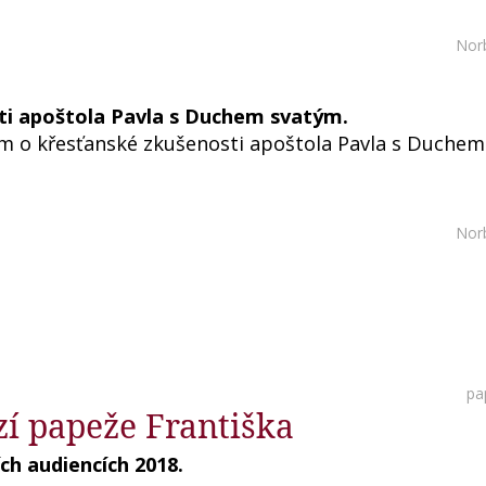
Nor
sti apoštola Pavla s Duchem svatým.
ním o křesťanské zkušenosti apoštola Pavla s Duchem
Nor
pa
zí papeže Františka
ch audiencích 2018.