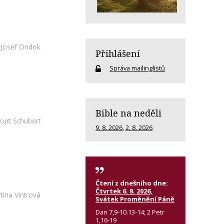
Josef Ondok
Přihlášení
Správa mailinglistů
Bible na neděli
Kurt Schubert
9. 8. 2026
,
2. 8. 2026
Čtení z dnešního dne:
Čtvrtek 6. 8. 2026,
tina Vintrová
Svátek Proměnění Páně
Dan 7,9-10.13-14; 2 Petr
1,16-19