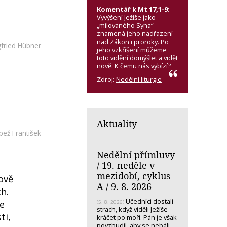
Komentář k Mt 17,1-9:
Vyvýšení Ježíše jako
„milovaného Syna“
znamená jeho nadřazení
nad Zákon i proroky. Po
gfried Hübner
jeho vzkříšení můžeme
toto vidění domýšlet a vidět
nově. K čemu nás vybízí?
Zdroj:
Nedělní liturgie
Aktuality
pež František
Nedělní přímluvy
/ 19. neděle v
mezidobí, cyklus
ově
A / 9. 8. 2026
ch.
Učedníci dostali
je
(5. 8. 2026)
strach, když viděli Ježíše
ti,
kráčet po moři. Pán je však
povzbudil, aby se nebáli.