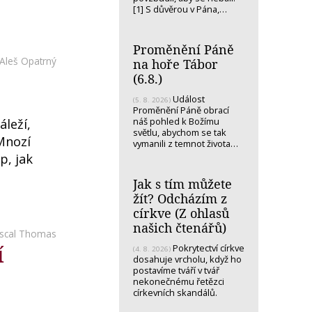
[1] S důvěrou v Pána,…
Proměnění Páně
Aleš Opatrný
na hoře Tábor
(6.8.)
Událost
(5. 8. 2026)
Proměnění Páně obrací
náš pohled k Božímu
leží,
světlu, abychom se tak
 Mnozí
vymanili z temnot života…
p, jak
Jak s tím můžete
žít? Odcházím z
církve (Z ohlasů
našich čtenářů)
scal Thomas
í
Pokrytectví církve
(4. 8. 2026)
dosahuje vrcholu, když ho
postavíme tváří v tvář
nekonečnému řetězci
církevních skandálů.