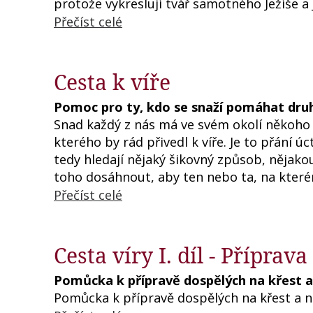
protože vykreslují tvář samotného Ježíše a J
Přečíst celé
Cesta k víře
Pomoc pro ty, kdo se snaží pomáhat druh
Snad každý z nás má ve svém okolí někoho
kterého by rád přivedl k víře. Je to přání ú
tedy hledají nějaký šikovný způsob, nějak
toho dosáhnout, aby ten nebo ta, na kterém
Přečíst celé
Cesta víry I. díl - Příprav
Pomůcka k přípravě dospělých na křest a
Pomůcka k přípravě dospělých na křest a n