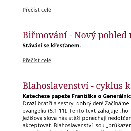
Přečíst celé
Biřmování - Nový pohled n
Stávání se křesťanem.
Přečíst celé
Blahoslavenství - cyklus 
Katecheze papeže Františka o Generálních
Drazí bratři a sestry, dobrý den! Začínáme
evangeliu (5,1-11). Tento text zahajuje „hor
Ježíšova slova nás stěží ponechají nedotčen
akceptovat. Blahoslavenství jsou „průkaze