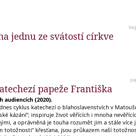
Sie
a jednu ze svátostí církve
pa
katechezí papeže Františka
 audiencích (2020).
 dnes cyklus katechezí o blahoslavenstvích v Matouš
ské kázání“; inspiruje život věřících i mnoha nevěřící
ými, a oprávněná je touha rozumět jim a stále více 
m totožnosti“ křesťana, jsou průkazem naší totožnos