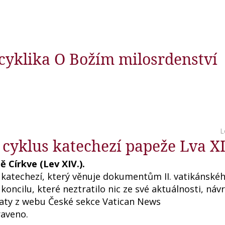
ncyklika O Božím milosrdenství
L
 cyklus katechezí papeže Lva XI
ě Církve (Lev XIV.).
us katechezí, který věnuje dokumentům II. vatikánské
koncilu, které neztratilo nic ze své aktuálnosti, ná
zaty z webu České sekce Vatican News
raveno.