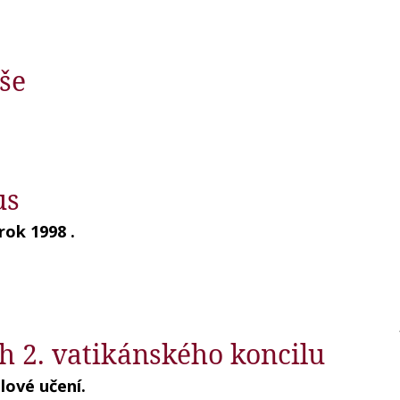
še
us
rok 1998 .
 2. vatikánského koncilu
lové učení.