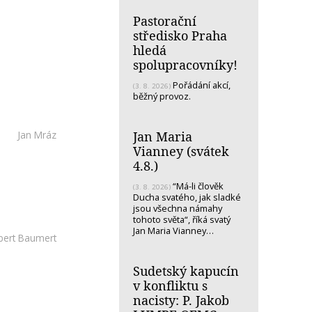
Pastorační
středisko Praha
hledá
spolupracovníky!
Pořádání akcí,
(3. 8. 2026)
běžný provoz.
Jan Maria
Jan Mráz
Vianney (svátek
4.8.)
“Má-li člověk
(3. 8. 2026)
Ducha svatého, jak sladké
jsou všechna námahy
tohoto světa“, říká svatý
Jan Maria Vianney…
bert Baumert
Sudetský kapucín
v konfliktu s
nacisty: P. Jakob