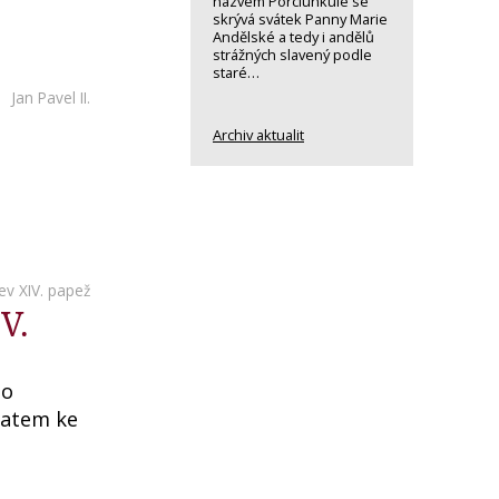
názvem Porciunkule se
skrývá svátek Panny Marie
Andělské a tedy i andělů
strážných slavený podle
staré…
Jan Pavel II.
Archiv aktualit
ev XIV. papež
V.
ho
vratem ke