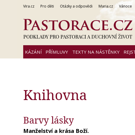
Vira.cz
Pro děti
Otázky a odpovědi
Maria.cz
Vánoce
KÁZÁNÍ
PŘÍMLUVY
TEXTY NA NÁSTĚNKY
REJS
Knihovna
Barvy lásky
Manželství a krása Boží.