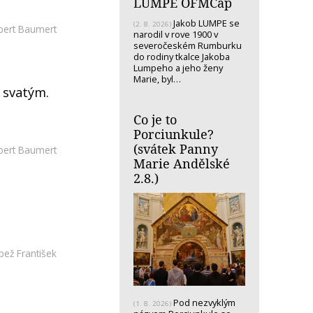
LUMPE OFMCap
Jakob LUMPE se
(2. 8. 2026)
bert Baumert
narodil v rove 1900 v
severočeském Rumburku
do rodiny tkalce Jakoba
Lumpeho a jeho ženy
Marie, byl…
 svatým.
Co je to
Porciunkule?
(svátek Panny
bert Baumert
Marie Andělské
2.8.)
pež František
Pod nezvyklým
(1. 8. 2026)