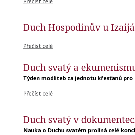
Přečíst celé
Duch Hospodinův u Izaijá
Přečíst celé
Duch svatý a ekumenism
Týden modliteb za jednotu křesťanů pro 
Přečíst celé
Duch svatý v dokumentech
Nauka o Duchu svatém prolíná celé konci