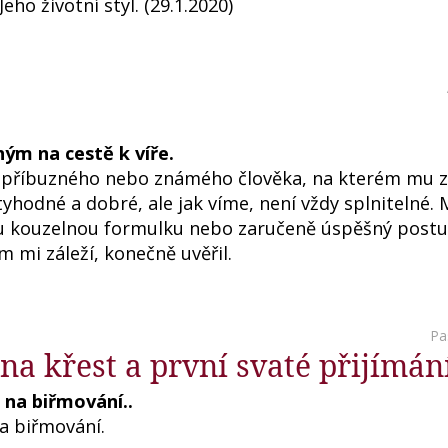
eho životní styl. (29.1.2020)
ým na cestě k víře.
 příbuzného nebo známého člověka, na kterém mu zá
ctyhodné a dobré, ale jak víme, není vždy splnitelné.
ou kouzelnou formulku nebo zaručeně úspěšný postu
 mi záleží, konečně uvěřil.
Pa
a na křest a první svaté přijímán
 na biřmování..
a biřmování.