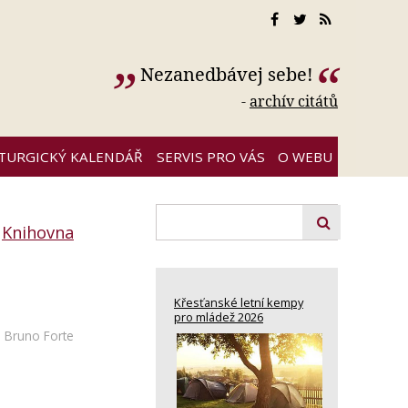
Nezanedbávej sebe!
-
archív citátů
ITURGICKÝ KALENDÁŘ
SERVIS PRO VÁS
O WEBU
:
Knihovna
Křesťanské letní kempy
pro mládež 2026
Bruno Forte